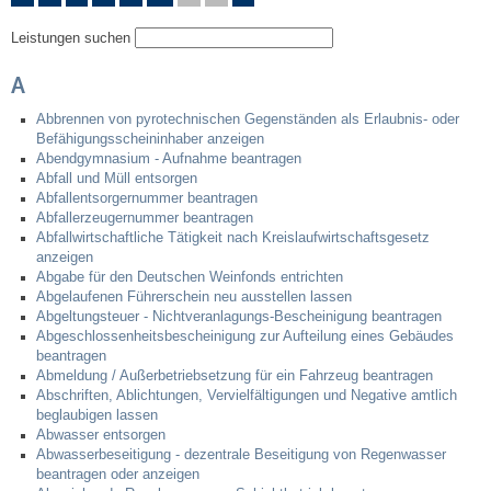
Leistungen suchen
Steuern
A
Gebühren und Beiträge
Abbrennen von pyrotechnischen Gegenständen als Erlaubnis- oder
Befähigungsscheininhaber anzeigen
Ortsrecht
Abendgymnasium - Aufnahme beantragen
Abfall und Müll entsorgen
Abfallentsorgernummer beantragen
Haushalt 2026
Abfallerzeugernummer beantragen
Abfallwirtschaftliche Tätigkeit nach Kreislaufwirtschaftsgesetz
anzeigen
Trinkwasser - Härtebereich
Abgabe für den Deutschen Weinfonds entrichten
Abgelaufenen Führerschein neu ausstellen lassen
Abgeltungsteuer - Nichtveranlagungs-Bescheinigung beantragen
Redaktionsstatut für das Amtsblatt
Abgeschlossenheitsbescheinigung zur Aufteilung eines Gebäudes
beantragen
Service
Abmeldung / Außerbetriebsetzung für ein Fahrzeug beantragen
Abschriften, Ablichtungen, Vervielfältigungen und Negative amtlich
beglaubigen lassen
Notdienste
Abwasser entsorgen
Abwasserbeseitigung - dezentrale Beseitigung von Regenwasser
beantragen oder anzeigen
Fahrplanauskünfte