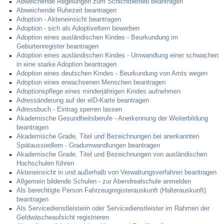
Abweichende Regelungen zum Schichtbetrieb beantragen
Abweichende Ruhezeit beantragen
Adoption - Akteneinsicht beantragen
Abfall-Infos
Adoption - sich als Adoptiveltern bewerben
Adoption eines ausländischen Kindes - Beurkundung im
Geburtenregister beantragen
Ortsplan
Adoption eines ausländischen Kindes - Umwandlung einer schwachen
in eine starke Adoption beantragen
Bildergalerie
Adoption eines deutschen Kindes - Beurkundung von Amts wegen
Adoption eines erwachsenen Menschen beantragen
Adoptionspflege eines minderjährigen Kindes aufnehmen
Rund um den Wein
Adressänderung auf der eID-Karte beantragen
Adressbuch - Eintrag sperren lassen
Akademische Gesundheitsberufe - Anerkennung der Weiterbildung
Schlepper / Traktor
beantragen
Akademische Grade, Titel und Bezeichnungen bei anerkannten
Spätaussiedlern - Gradumwandlungen beantragen
Rathaus
Akademische Grade, Titel und Bezeichnungen von ausländischen
Hochschulen führen
Akteneinsicht in und außerhalb von Verwaltungsverfahren beantragen
Aktuelles
Allgemein bildende Schulen - zur Abendrealschule anmelden
Als berechtigte Person Fahrzeugregisterauskunft (Halterauskunft)
beantragen
Gemeindeverwaltung
Als Servicedienstleisterin oder Servicedienstleister im Rahmen der
Geldwäscheaufsicht registrieren