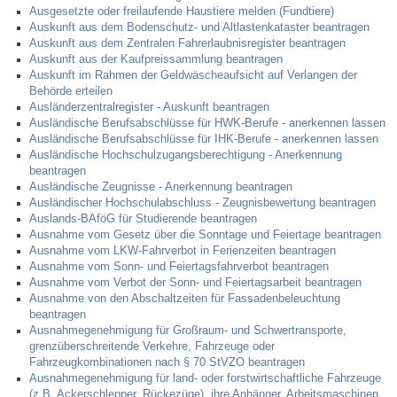
Ausgesetzte oder freilaufende Haustiere melden (Fundtiere)
Auskunft aus dem Bodenschutz- und Altlastenkataster beantragen
Veranstaltungen & Feste
Auskunft aus dem Zentralen Fahrerlaubnisregister beantragen
Auskunft aus der Kaufpreissammlung beantragen
Auskunft im Rahmen der Geldwäscheaufsicht auf Verlangen der
Veranstaltungskalender
Behörde erteilen
Ausländerzentralregister - Auskunft beantragen
Hasenropferfest
Ausländische Berufsabschlüsse für HWK-Berufe - anerkennen lassen
Ausländische Berufsabschlüsse für IHK-Berufe - anerkennen lassen
Ausländische Hochschulzugangsberechtigung - Anerkennung
Bücherei
beantragen
Ausländische Zeugnisse - Anerkennung beantragen
Ausländischer Hochschulabschluss - Zeugnisbewertung beantragen
Veranstaltungen
Auslands-BAföG für Studierende beantragen
Ausnahme vom Gesetz über die Sonntage und Feiertage beantragen
Ausnahme vom LKW-Fahrverbot in Ferienzeiten beantragen
Jugend in Löchgau
Ausnahme vom Sonn- und Feiertagsfahrverbot beantragen
Ausnahme vom Verbot der Sonn- und Feiertagsarbeit beantragen
Ausnahme von den Abschaltzeiten für Fassadenbeleuchtung
Skating-/Streetballanlage
beantragen
Ausnahmegenehmigung für Großraum- und Schwertransporte,
grenzüberschreitende Verkehre, Fahrzeuge oder
Jugendhaus
Fahrzeugkombinationen nach § 70 StVZO beantragen
Ausnahmegenehmigung für land- oder forstwirtschaftliche Fahrzeuge
Vereine
(z.B. Ackerschlepper, Rückezüge), ihre Anhänger, Arbeitsmaschinen