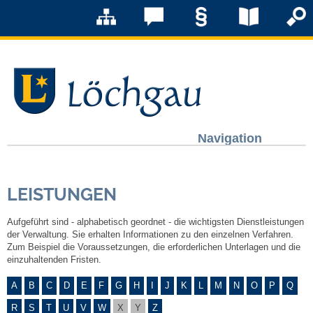
Navigation
Löchgau
LEISTUNGEN
Grußwort Bürgermeister
Aufgeführt sind - alphabetisch geordnet - die wichtigsten Dienstleistungen
Kurzportrait
der Verwaltung. Sie erhalten Informationen zu den einzelnen Verfahren.
Zum Beispiel die Voraussetzungen, die erforderlichen Unterlagen und die
einzuhaltenden Fristen.
Löchgau früher
A
B
C
D
E
F
G
H
I
J
K
L
M
N
O
P
Q
Zahlen & Fakten
R
S
T
U
V
W
X
Y
Z