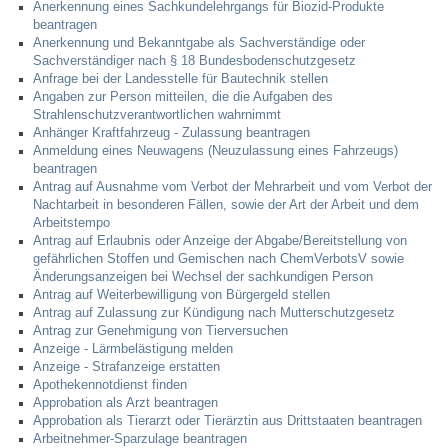
Anerkennung eines Sachkundelehrgangs für Biozid-Produkte
Leben
beantragen
Anerkennung und Bekanntgabe als Sachverständige oder
Sachverständiger nach § 18 Bundesbodenschutzgesetz
Bauen & Wohnen
Anfrage bei der Landesstelle für Bautechnik stellen
Angaben zur Person mitteilen, die die Aufgaben des
NETZMonitor
Strahlenschutzverantwortlichen wahrnimmt
Anhänger Kraftfahrzeug - Zulassung beantragen
Anmeldung eines Neuwagens (Neuzulassung eines Fahrzeugs)
Bodenrichtwerte
beantragen
Antrag auf Ausnahme vom Verbot der Mehrarbeit und vom Verbot der
Nachtarbeit in besonderen Fällen, sowie der Art der Arbeit und dem
Bezirksschornsteinfeger
Arbeitstempo
Antrag auf Erlaubnis oder Anzeige der Abgabe/Bereitstellung von
gefährlichen Stoffen und Gemischen nach ChemVerbotsV sowie
Laufende beschränkte Ausschreibungen
Änderungsanzeigen bei Wechsel der sachkundigen Person
Antrag auf Weiterbewilligung von Bürgergeld stellen
Antrag auf Zulassung zur Kündigung nach Mutterschutzgesetz
Bebauungspläne
Antrag zur Genehmigung von Tierversuchen
Anzeige - Lärmbelästigung melden
Fortschreibung Flächennutzungsplan
Anzeige - Strafanzeige erstatten
Apothekennotdienst finden
Approbation als Arzt beantragen
Förderprogramm Balkonkraftwerk
Approbation als Tierarzt oder Tierärztin aus Drittstaaten beantragen
Arbeitnehmer-Sparzulage beantragen