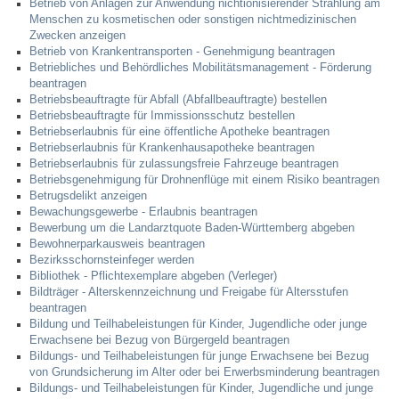
Betrieb von Anlagen zur Anwendung nichtionisierender Strahlung am
Menschen zu kosmetischen oder sonstigen nichtmedizinischen
Zwecken anzeigen
Betrieb von Krankentransporten - Genehmigung beantragen
Betriebliches und Behördliches Mobilitätsmanagement - Förderung
beantragen
Betriebsbeauftragte für Abfall (Abfallbeauftragte) bestellen
Betriebsbeauftragte für Immissionsschutz bestellen
Betriebserlaubnis für eine öffentliche Apotheke beantragen
Betriebserlaubnis für Krankenhausapotheke beantragen
Betriebserlaubnis für zulassungsfreie Fahrzeuge beantragen
Betriebsgenehmigung für Drohnenflüge mit einem Risiko beantragen
Betrugsdelikt anzeigen
Bewachungsgewerbe - Erlaubnis beantragen
Bewerbung um die Landarztquote Baden-Württemberg abgeben
Bewohnerparkausweis beantragen
Bezirksschornsteinfeger werden
Bibliothek - Pflichtexemplare abgeben (Verleger)
Bildträger - Alterskennzeichnung und Freigabe für Altersstufen
beantragen
Bildung und Teilhabeleistungen für Kinder, Jugendliche oder junge
Erwachsene bei Bezug von Bürgergeld beantragen
Bildungs- und Teilhabeleistungen für junge Erwachsene bei Bezug
von Grundsicherung im Alter oder bei Erwerbsminderung beantragen
Bildungs- und Teilhabeleistungen für Kinder, Jugendliche und junge