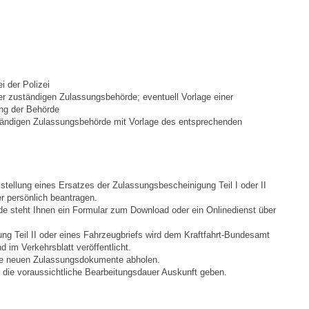
Ortsplan
Bildergalerie
i der Polizei
 der zuständigen Zulassungsbehörde
; eventuell Vorlage einer
Rund um den Wein
ung der Behörde
uständigen Zulassungsbehörde mit Vorlage des entsprechenden
Schlepper / Traktor
Rathaus
stellung eines Ersatzes der Zulassungsbescheinigung Teil I oder II
er persönlich beantragen.
Aktuelles
e steht Ihnen ein Formular zum Download oder ein Onlinedienst über
ng Teil II oder eines Fah
r
zeugbriefs wird dem Kraftfahrt-Bundesamt
Gemeindeverwaltung
 im Verkehrsblatt veröffentlicht.
 die neuen Zulassungsdokumente abh
o
len.
die voraussichtliche Bearbeitungsdauer Auskunft geben.
Mitarbeiter