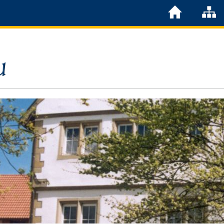
Löchgau
Grußwort Bürgermeister
Kurzportrait
Löchgau früher
Zahlen & Fakten
Steuern