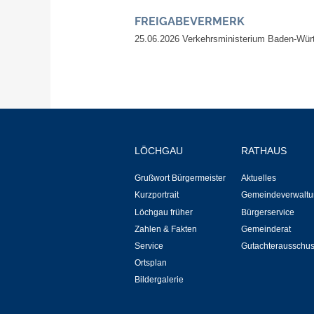
FREIGABEVERMERK
25.06.2026 Verkehrsministerium Baden-Wür
LÖCHGAU
RATHAUS
Grußwort Bürgermeister
Aktuelles
Kurzportrait
Gemeindeverwaltu
Löchgau früher
Bürgerservice
Zahlen & Fakten
Gemeinderat
Service
Gutachterausschu
Ortsplan
Bildergalerie