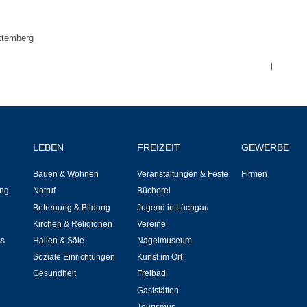
Notruf
ttemberg
Betreuung & Bildung
|
Schulen
Kindergärten
LEBEN
FREIZEIT
GEWERBE
Musikschule
Bauen & Wohnen
Veranstaltungen & Feste
Firmen
Kirchen & Religionen
ng
Notruf
Bücherei
Betreuung & Bildung
Jugend in Löchgau
Evangelische Kirchengemeinde
Kirchen & Religionen
Vereine
ss
Hallen & Säle
Nagelmuseum
Katholische Kirchengemeinde
Soziale Einrichtungen
Kunst im Ort
Gesundheit
Freibad
Gaststätten
Neuapostolische Kirche
Tourismus