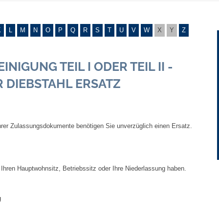
Gebühren und Beiträge
K
L
M
N
O
P
Q
R
S
T
U
V
W
X
Y
Z
Ortsrecht
IGUNG TEIL I ODER TEIL II -
Haushalt 2026
 DIEBSTAHL ERSATZ
Trinkwasser - Härtebereich
Redaktionsstatut für das Amtsblatt
 Ihrer Zulassungsdokumente benötigen Sie unverzüglich einen Ersatz.
Service
Notdienste
Ihren Hauptwohnsitz, Betriebssitz oder Ihre Niederlassung haben.
Fahrplanauskünfte
g
Abfall-Infos