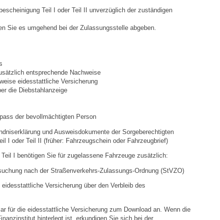
Stellenangebote
scheinigung Teil I oder Teil II unverzüglich der zuständigen
Ortsrecht
n Sie es umgehend bei der Zulassungsstelle abgeben.
Schadensmeldungen
s
zusätzlich entsprechende Nachweise
Bürgerservice
sweise eidesstattliche Versicherung
ber die Diebstahlanzeige
Gemeinderat
epass der bevollmächtigten Person
Sitzungsberichte
tändniserklärung und Ausweisdokumente der Sorgeberechtigten
 I oder Teil II (früher: Fahrzeugschein oder Fahrzeugbrief)
Ratsinfo
Teil I benötigen Sie für zugelassene Fahrzeuge zusätzlich:
ersuchung nach der Straßenverkehrs-Zulassungs-Ordnung (StVZO)
Gutachterausschuss
eidesstattliche Versicherung über den Verbleib des
Leben
ar für die eidesstattliche Versicherung zum Download an. Wenn die
anzinstitut hinterlegt ist, erkundigen Sie sich bei der