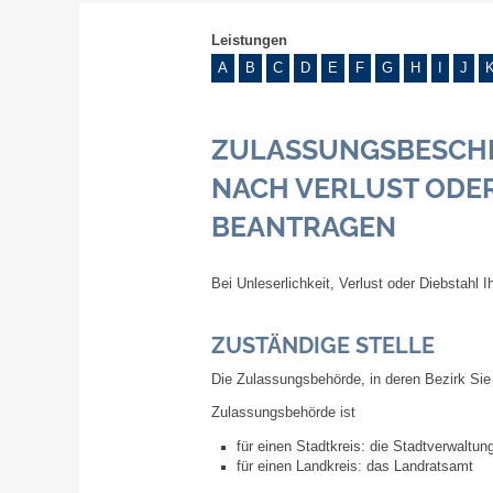
Leistungen
A
B
C
D
E
F
G
H
I
J
ZULASSUNGSBESCHEIN
NACH VERLUST ODER
BEANTRAGEN
Bei Unleserlichkeit, Verlust oder Diebstahl
ZUSTÄNDIGE STELLE
Die Zulassungsbehörde, in deren Bezirk Sie 
Zulassungsbehörde ist
für einen Stadtkreis: die Stadtverwaltun
für einen Landkreis: das Landratsamt