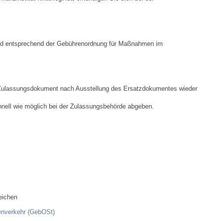
Bauen & Wohnen
NETZMonitor
nd entsprechend der Gebührenordnung für Maßnahmen im
Bodenrichtwerte
Bezirksschornsteinfeger
 Zulassungsdokument nach Ausstellung des Ersatzdokumentes wieder
Laufende beschränkte Ausschreibungen
ell wie möglich bei der Z
u
lassungsbehörde abgeben.
Bebauungspläne
Fortschreibung Flächennutzungsplan
Förderprogramm Balkonkraftwerk
eichen
Kommunale Wärmeplanung
nverkehr (GebOSt)