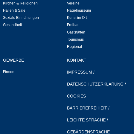
Mitarbeiter
Kirchen & Religionen
Vereine
Hallen & Säle
Nagelmuseum
Stellenangebote
Soziale Einrichtungen
Kunst im Ort
Gesundheit
Freibad
Ortsrecht
Gaststätten
Tourismus
Schadensmeldungen
Regional
GEWERBE
KONTAKT
Bürgerservice
Firmen
IMPRESSUM
/
Gemeinderat
DATENSCHUTZERKLÄRUNG
/
Sitzungsberichte
COOKIES
Ratsinfo
BARRIEREFREIHEIT
/
LEICHTE SPRACHE
/
Gutachterausschuss
GEBÄRDENSPRACHE