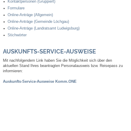
Kontaktpersonen (Gruppiert)
Formulare
Steuern
Online-Anträge (Allgemein)
Online-Anträge (Gemeinde Löchgau)
Gebühren und Beiträge
Online-Anträge (Landratsamt Ludwigsburg)
Stichwörter
Ortsrecht
AUSKUNFTS-SERVICE-AUSWEISE
Haushalt 2026
Mit nachfolgendem Link haben Sie die Möglichkeit sich über den
aktuellen Stand Ihres beantragten Personalausweis bzw. Reisepass zu
Trinkwasser - Härtebereich
informieren:
Auskunfts-Service-Ausweise Komm.ONE
Redaktionsstatut für das Amtsblatt
Service
Notdienste
Fahrplanauskünfte