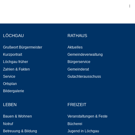
|
Abfall-Infos
Ortsplan
LÖCHGAU
RATHAUS
Bildergalerie
Grußwort Bürgermeister
Aktuelles
Kurzportrait
Gemeindeverwaltung
Rund um den Wein
Löchgau früher
Bürgerservice
Zahlen & Fakten
Gemeinderat
Schlepper / Traktor
Service
Gutachterausschuss
Ortsplan
Rathaus
Bildergalerie
LEBEN
FREIZEIT
Aktuelles
Bauen & Wohnen
Veranstaltungen & Feste
Gemeindeverwaltung
Notruf
Bücherei
Betreuung & Bildung
Jugend in Löchgau