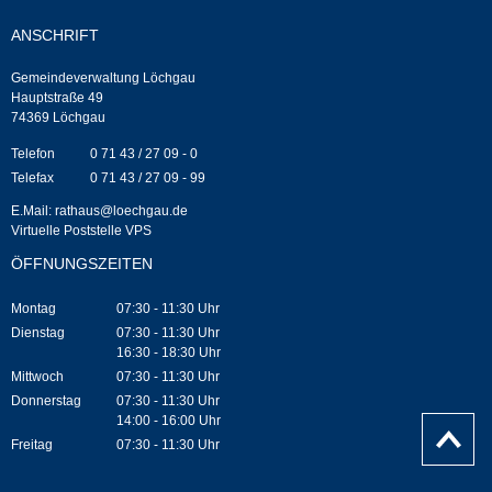
Leben
ANSCHRIFT
Bauen & Wohnen
Gemeindeverwaltung Löchgau
Hauptstraße 49
74369 Löchgau
NETZMonitor
Telefon
0 71 43 / 27 09 - 0
Telefax
0 71 43 / 27 09 - 99
Bodenrichtwerte
E.Mail:
rathaus@loechgau.de
Virtuelle Poststelle VPS
Bezirksschornsteinfeger
ÖFFNUNGSZEITEN
Laufende beschränkte Ausschreibungen
Montag
07:30 - 11:30 Uhr
Dienstag
07:30 - 11:30 Uhr
Bebauungspläne
16:30 - 18:30 Uhr
Mittwoch
07:30 - 11:30 Uhr
Donnerstag
07:30 - 11:30 Uhr
Fortschreibung Flächennutzungsplan
14:00 - 16:00 Uhr
nach
Oben
Freitag
07:30 - 11:30 Uhr
Förderprogramm Balkonkraftwerk