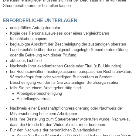
Die Kammermitglieder müssen sich vor der Berufsaufnahme von einer
Mitarbeiter
Steuerberaterkammer bestellen lassen.
Stellenangebote
ERFORDERLICHE UNTERLAGEN
ausgefülltes Antragsformular
Ortsrecht
Kopie des Personalausweises oder eines vergleichbaren
Identifikationspapiers
beglaubigte Abschrift der Bescheinigung der zuständigen obersten
Schadensmeldungen
Landesbehörde über die erfolgreich abgelegte Steuerberaterprüfung
oder die Befreiung von dieser Prüfung
aktuelles Lichtbild
Bürgerservice
Nachweis Ihrer akademischen Grade oder Titel (z.B. Urkunden)
bei Rechtsanwälten, niedergelassenen europäischen Rechtsanwälten,
Wirtschaftsprüfern oder vereidigten Buchprüfern außerdem:
Gemeinderat
Bescheinigung von der für Sie zuständigen Berufsorganisation
falls Sie bei einem Arbeitgeber tätig sind:
Sitzungsberichte
Arbeitgeberbescheinigung
Anstellungsvertrag
Nachweis einer Berufshaftpflichtversicherung oder Nachweis der
Ratsinfo
Mitversicherung bei einem Arbeitgeber
falls Ihre Bestellung zum Steuerberater widerrufen wurde: Nachweis,
Gutachterausschuss
dass die Gründe für den Widerruf nicht mehr bestehen
Für den Nachweis der persönlichen Zuverlässigkeit:
Wenn Sie Ihren Wohnsitz in Deutschland haben, benötigen Sie in