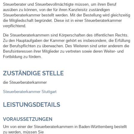
Steuerberater und Steuerbevollmächtigte müssen, um ihren Beruf
ausüben zu können, von der für ihren Kanzleisitz zuständigen
Steuern
Steuerberaterkammer bestellt werden. Mit der Bestellung wird gleichzeitig
die Mitgliedschaft begründet. Diese ist in einer Steuerberaterkammer
verpflichtend.
Gebühren und Beiträge
Die Steuerberaterkammern sind Körperschaften des öffentlichen Rechts.
Zu den Hauptaufgaben der Kammer gehört es insbesondere, die Erfüllung
Ortsrecht
der Berufspflichten zu überwachen. Des Weiteren sind unter anderem die
Berufsinteressen ihrer Mitglieder zu vertreten sowie deren Weiter- und
Haushalt 2026
Fortbildung zu fördern.
Trinkwasser - Härtebereich
ZUSTÄNDIGE STELLE
die Steuerberaterkammer
Redaktionsstatut für das Amtsblatt
Steuerberaterkammer Stuttgart
Service
LEISTUNGSDETAILS
Notdienste
VORAUSSETZUNGEN
Um von einer der Steuerberaterkammern in Baden-Württemberg bestellt
zu werden, müssen Sie
Fahrplanauskünfte