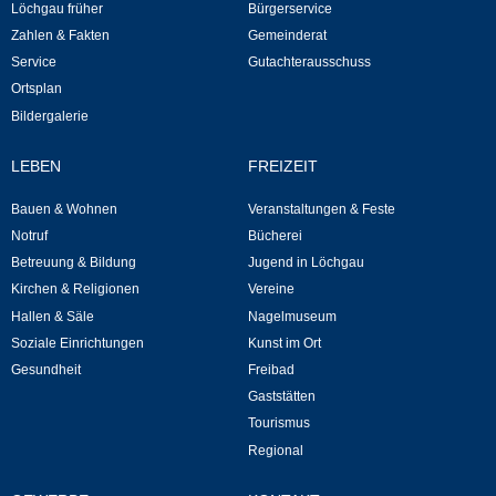
Löchgau früher
Bürgerservice
Neuapostolische Kirche
Zahlen & Fakten
Gemeinderat
Service
Gutachterausschuss
Hallen & Säle
Ortsplan
Bildergalerie
Gemeindehalle
LEBEN
FREIZEIT
Sporthalle Greuth
Bauen & Wohnen
Veranstaltungen & Feste
Notruf
Bücherei
Schulturnhalle
Betreuung & Bildung
Jugend in Löchgau
Kirchen & Religionen
Vereine
Hallen- und Raumreservierung
Hallen & Säle
Nagelmuseum
Soziale Einrichtungen
Kunst im Ort
Soziale Einrichtungen
Gesundheit
Freibad
Gaststätten
Tourismus
Gesundheit
Regional
Freizeit