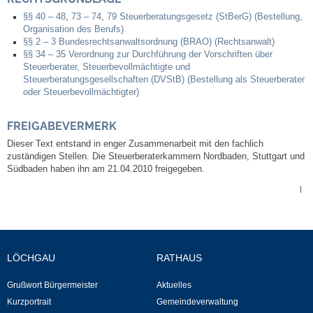
Kommunale Wärmeplanung
§§ 40 – 48
,
73 – 74
,
79 Steuerberatungsgesetz (StBerG) (Bestellung,
Organisation des Berufs)
§§ 2 – 3 Bundesrechtsanwaltsordnung (BRAO) (Rechtsanwalt)
Notruf
§§ 34 – 35 Verordnung zur Durchführung der Vorschriften über
Steuerberater, Steuerbevollmächtigte und
Steuerberatungsgesellschaften (DVStB) (Bestellung als Steuerberater
Betreuung & Bildung
oder Steuerbevollmächtigter)
Schulen
FREIGABEVERMERK
Dieser Text entstand in enger Zusammenarbeit mit den fachlich
Kindergärten
zuständigen Stellen. Die Steuerberaterkammern Nordbaden, Stuttgart und
Südbaden haben ihn am 21.04.2010 freigegeben.
|
Musikschule
Kirchen & Religionen
LÖCHGAU
RATHAUS
Evangelische Kirchengemeinde
Grußwort Bürgermeister
Aktuelles
Katholische Kirchengemeinde
Kurzportrait
Gemeindeverwaltung