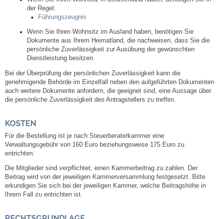
Leben
der Regel:
Führungszeugnis
Bauen & Wohnen
Wenn Sie Ihren Wohnsitz im Ausland haben, benötigen Sie
Dokumente aus Ihrem Heimatland, die nachweisen, dass Sie die
persönliche Zuverlässigkeit zur Ausübung der gewünschten
NETZMonitor
Dienstleistung besitzen.
Bei der Überprüfung der persönlichen Zuverlässigkeit kann die
Bodenrichtwerte
genehmigende Behörde im Einzelfall neben den aufgeführten Dokumenten
auch weitere Dokumente anfordern, die geeignet sind, eine Aussage über
die persönliche Zuverlässigkeit des Antragstellers zu treffen.
Bezirksschornsteinfeger
KOSTEN
Laufende beschränkte Ausschreibungen
Für die Bestellung ist je nach Steuerberaterkammer eine
Verwaltungsgebühr von 160 Euro beziehungsweise 175 Euro zu
entrichten.
Bebauungspläne
Die Mitglieder sind verpflichtet, einen Kammerbeitrag zu zahlen. Der
Beitrag wird von der jeweiligen Kammerversammlung festgesetzt. Bitte
Fortschreibung Flächennutzungsplan
erkundigen Sie sich bei der jeweiligen Kammer, welche Beitragshöhe in
Ihrem Fall zu entrichten ist.
Förderprogramm Balkonkraftwerk
RECHTSGRUNDLAGE