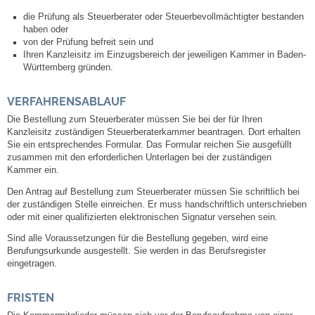
die Prüfung als Steuerberater oder Steuerbevollmächtigter bestanden
haben oder
Abfall-Infos
von der Prüfung befreit sein und
Ihren Kanzleisitz im Einzugsbereich der jeweiligen Kammer in Baden-
Ortsplan
Württemberg gründen.
VERFAHRENSABLAUF
Bildergalerie
Die Bestellung zum Steuerberater müssen Sie bei der für Ihren
Kanzleisitz zuständigen Steuerberaterkammer beantragen. Dort erhalten
Rund um den Wein
Sie ein entsprechendes Formular. Das Formular reichen Sie ausgefüllt
zusammen mit den erforderlichen Unterlagen bei der zuständigen
Kammer ein.
Schlepper / Traktor
Den Antrag auf Bestellung zum Steuerberater müssen Sie schriftlich bei
der zuständigen Stelle einreichen. Er muss handschriftlich unterschrieben
Rathaus
oder mit einer qualifizierten elektronischen Signatur versehen sein.
Sind alle Voraussetzungen für die Bestellung gegeben, wird eine
Aktuelles
Berufungsurkunde ausgestellt. Sie werden in das Berufsregister
eingetragen.
Gemeindeverwaltung
FRISTEN