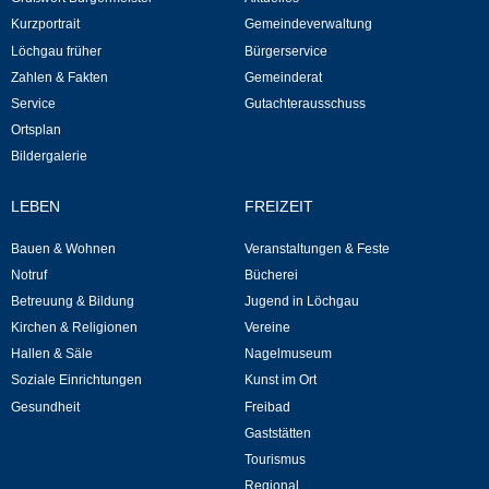
Kommunale Wärmeplanung
Kurzportrait
Gemeindeverwaltung
Löchgau früher
Bürgerservice
Zahlen & Fakten
Gemeinderat
Notruf
Service
Gutachterausschuss
Ortsplan
Betreuung & Bildung
Bildergalerie
Schulen
LEBEN
FREIZEIT
Kindergärten
Bauen & Wohnen
Veranstaltungen & Feste
Notruf
Bücherei
Musikschule
Betreuung & Bildung
Jugend in Löchgau
Kirchen & Religionen
Vereine
Hallen & Säle
Nagelmuseum
Kirchen & Religionen
Soziale Einrichtungen
Kunst im Ort
Gesundheit
Freibad
Evangelische Kirchengemeinde
Gaststätten
Tourismus
Katholische Kirchengemeinde
Regional