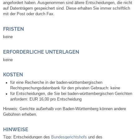
Mitarbeiter
angefordert haben. Ausgenommen sind ältere Entscheidungen, die nicht
auf Datenträgern gespeichert sind. Diese erhalten Sie immer schriftlich
mit der Post oder durch Fax.
Stellenangebote
FRISTEN
Ortsrecht
keine
Schadensmeldungen
ERFORDERLICHE UNTERLAGEN
keine
Bürgerservice
KOSTEN
Gemeinderat
für eine Recherche in der baden-württembergischen
Rechtsprechungsdatenbank für den privaten Gebrauch: keine
für Entscheidungen, die Sie bei baden-württembergischen Gerichten
Sitzungsberichte
anfordern: EUR 16,00 pro Entscheidung
Hinweis: Gerichte außerhalb von Baden-Württemberg können andere
Ratsinfo
Gebühren erheben.
Gutachterausschuss
HINWEISE
Tipp: Entscheidungen des
Bundesgerichtshofs
und des