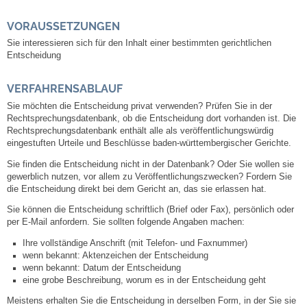
VORAUSSETZUNGEN
Abfall-Infos
Sie interessieren sich für den Inhalt einer bestimmten gerichtlichen
Entscheidung
Ortsplan
VERFAHRENSABLAUF
Bildergalerie
Sie möchten die Entscheidung privat verwenden? Prüfen Sie in der
Rechtsprechungsdatenbank, ob die Entscheidung dort vorhanden ist. Die
Rechtsprechungsdatenbank enthält alle als veröffentlichungswürdig
Rund um den Wein
eingestuften Urteile und Beschlüsse baden-württembergischer Gerichte.
Sie finden die Entscheidung nicht in der Datenbank? Oder Sie wollen sie
Schlepper / Traktor
gewerblich nutzen, vor allem zu Veröffentlichungszwecken? Fordern Sie
die Entscheidung direkt bei dem Gericht an, das sie erlassen hat.
Rathaus
Sie können die Entscheidung schriftlich (Brief oder Fax), persönlich oder
per E-Mail anfordern. Sie sollten folgende Angaben machen:
Aktuelles
Ihre vollständige Anschrift (mit Telefon- und Faxnummer)
wenn bekannt: Aktenzeichen der Entscheidung
wenn bekannt: Datum der Entscheidung
Gemeindeverwaltung
eine grobe Beschreibung, worum es in der Entscheidung geht
Meistens erhalten Sie die Entscheidung in derselben Form, in der Sie sie