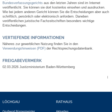
Leben
Bundesverfassungsgerichts
aus den letzten Jahren sind im Internet
veröffentlicht. Sie können sie dort kostenlos einsehen und ausdrucken.
Wie bei jedem anderen Gericht können Sie die Entscheidungen aber auch
Bauen & Wohnen
schriftlich, persönlich oder elektronisch anfordern. Daneben
veröffentlichen juristische Fachzeitschriften besonders wichtige
Entscheidungen.
NETZMonitor
VERTIEFENDE INFORMATIONEN
Bodenrichtwerte
Näheres zur gewerblichen Nutzung finden Sie in den
Verwendungshinweisen (PDF)
der Rechtsprechungsdatenbank
.
Bezirksschornsteinfeger
FREIGABEVERMERK
Laufende beschränkte Ausschreibungen
02.03.2026 Justizministerium Baden-Württemberg
|
Bebauungspläne
Fortschreibung Flächennutzungsplan
LÖCHGAU
RATHAUS
Förderprogramm Balkonkraftwerk
Grußwort Bürgermeister
Aktuelles