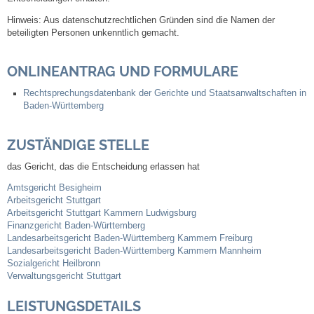
Hinweis:
Aus datenschutzrechtlichen Gründen sind die Namen der
Steuern
beteiligten Personen unkenntlich gemacht.
Gebühren und Beiträge
ONLINEANTRAG UND FORMULARE
Rechtsprechungsdatenbank der Gerichte und Staatsanwaltschaften in
Ortsrecht
Baden-Württemberg
Haushalt 2026
ZUSTÄNDIGE STELLE
das Gericht, das die Entscheidung erlassen hat
Trinkwasser - Härtebereich
Amtsgericht Besigheim
Arbeitsgericht Stuttgart
Redaktionsstatut für das Amtsblatt
Arbeitsgericht Stuttgart Kammern Ludwigsburg
Finanzgericht Baden-Württemberg
Landesarbeitsgericht Baden-Württemberg Kammern Freiburg
Service
Landesarbeitsgericht Baden-Württemberg Kammern Mannheim
Sozialgericht Heilbronn
Notdienste
Verwaltungsgericht Stuttgart
LEISTUNGSDETAILS
Fahrplanauskünfte