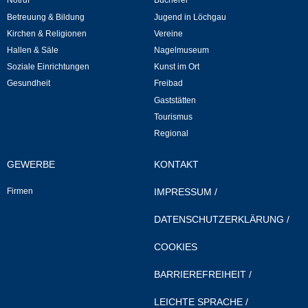
Notruf
Bücherei
Betreuung & Bildung
Jugend in Löchgau
Veranstaltungen & Feste
Kirchen & Religionen
Vereine
Hallen & Säle
Nagelmuseum
Veranstaltungskalender
Soziale Einrichtungen
Kunst im Ort
Gesundheit
Freibad
Hasenropferfest
Gaststätten
Tourismus
Bücherei
Regional
GEWERBE
KONTAKT
Veranstaltungen
Firmen
IMPRESSUM
/
Jugend in Löchgau
DATENSCHUTZERKLÄRUNG
/
Skating-/Streetballanlage
COOKIES
Jugendhaus
BARRIEREFREIHEIT
/
LEICHTE SPRACHE
/
Vereine