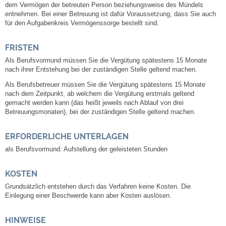
dem Vermögen der betreuten Person beziehungsweise
des Mündels
Leben
entnehmen. Bei einer Betreuung ist dafür Voraussetzung, dass Sie auch
für den Aufgabenkreis Vermögenssorge bestellt sind.
Bauen & Wohnen
FRISTEN
NETZMonitor
Als Berufsvormund müssen Sie die Vergütung spätestens 15 Monate
nach ihrer Entstehung bei der zuständigen Stelle geltend machen.
Bodenrichtwerte
Als Berufsbetreuer müssen Sie die Vergütung spätestens 15 Monate
nach dem Zeitpunkt, ab welchem die Vergütung erstmals geltend
gemacht werden kann (das heißt jeweils nach Ablauf von drei
Bezirksschornsteinfeger
Betreuungsmonaten), bei der zuständigen Stelle geltend machen.
Laufende beschränkte Ausschreibungen
ERFORDERLICHE UNTERLAGEN
als Berufsvormund: Aufstellung der geleisteten Stunden
Bebauungspläne
KOSTEN
Fortschreibung Flächennutzungsplan
Grundsätzlich entstehen durch das Verfahren keine Kosten. Die
Einlegung einer Beschwerde kann aber Kosten auslösen.
Förderprogramm Balkonkraftwerk
HINWEISE