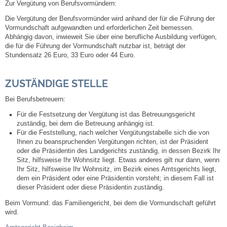
Zur Vergütung von Berufsvormündern:
Die Vergütung der Berufsvormünder wird anhand
der für die Führung der
Abfall-Infos
Vormundschaft aufgewandten und erforderlichen
Zeit bemessen.
Abhängig davon, inwieweit Sie über eine berufliche Ausbildung verfügen,
die
für die Führung der Vormundschaft nutzbar ist,
beträgt der
Ortsplan
Stundensatz
26
Euro, 33 Euro oder 44 Euro.
Bildergalerie
ZUSTÄNDIGE STELLE
Bei Berufsbetreuern:
Rund um den Wein
Für die Festsetzung der Vergütung ist das Betreuungsgericht
zuständig, bei dem die Betreuung anhängig ist.
Schlepper / Traktor
Für die Feststellung, nach welcher Vergütungstabelle sich die von
Ihnen zu beanspruchenden Vergütungen richten, ist der Präsident
oder die Präsidentin des Landgerichts zuständig, in dessen Bezirk Ihr
Rathaus
Sitz, hilfsweise Ihr Wohnsitz liegt. Etwas anderes gilt nur dann, wenn
Ihr Sitz, hilfsweise Ihr Wohnsitz, im Bezirk eines Amtsgerichts liegt,
Aktuelles
dem ein Präsident oder eine Präsidentin vorsteht; in diesem Fall ist
dieser Präsident oder diese Präsidentin zuständig.
Gemeindeverwaltung
Beim Vormund: das Familiengericht, bei dem die Vormundschaft geführt
wird.