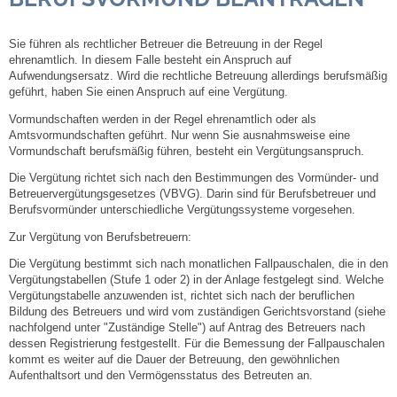
Steuern
Sie führen als rechtlicher Betreuer die Betreuung in der Regel
ehrenamtlich. In diesem Falle besteht ein Anspruch auf
Aufwendungsersatz. Wird die rechtliche Betreuung allerdings berufsmäßig
Gebühren und Beiträge
geführt, haben Sie einen Anspruch auf eine Vergütung.
Vormundschaften werden in der Regel ehrenamtlich oder als
Ortsrecht
Amtsvormundschaften geführt. Nur wenn Sie ausnahmsweise eine
Vormundschaft berufsmäßig führen, besteht ein Vergütungsanspruch.
Haushalt 2026
Die Vergütung richtet sich nach den Bestimmungen des Vormünder- und
Betreuervergütungsgesetzes (VBVG). Darin sind für
Berufsbetreuer
und
Berufsvormünder unterschiedliche Vergütungssysteme vorgesehen.
Trinkwasser - Härtebereich
Zur Vergütung von Berufsbetreuern:
Redaktionsstatut für das Amtsblatt
Die Vergütung bestimmt sich nach monatlichen Fallpauschalen, die in den
Vergütungstabellen (Stufe 1 oder 2) in der Anlage festgelegt sind. Welche
Vergütungstabelle anzuwenden ist, richtet sich nach der beruflichen
Service
Bildung des Betreuers und wird vom zuständigen Gerichtsvorstand (siehe
nachfolgend unter "Zuständige Stelle") auf Antrag des Betreuers nach
dessen Registrierung festgestellt. Für die Bemessung der Fallpauschalen
Notdienste
kommt es weiter auf die Dauer der Betreuung, den gewöhnlichen
Aufenthaltsort und den Vermögensstatus des Betreuten an.
Fahrplanauskünfte