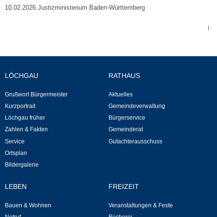
10.02.2026 Justizministerium Baden-Württemberg
Neuapostolische Kirche
|
Hallen & Säle
Gemeindehalle
LÖCHGAU
RATHAUS
Sporthalle Greuth
Grußwort Bürgermeister
Aktuelles
Kurzportrait
Gemeindeverwaltung
Schulturnhalle
Löchgau früher
Bürgerservice
Zahlen & Fakten
Gemeinderat
Hallen- und Raumreservierung
Service
Gutachterausschuss
Ortsplan
Soziale Einrichtungen
Bildergalerie
Gesundheit
LEBEN
FREIZEIT
Bauen & Wohnen
Veranstaltungen & Feste
Freizeit