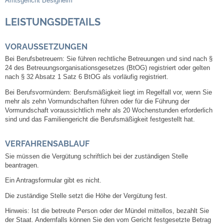
Amtsgericht Besigheim
Mitarbeiter
LEISTUNGSDETAILS
Stellenangebote
VORAUSSETZUNGEN
Ortsrecht
Bei Berufsbetreuern: Sie führen rechtliche Betreuungen und sind nach §
24 des Betreuungsorganisationsgesetzes (BtOG) registriert oder gelten
nach § 32 Absatz 1 Satz 6 BtOG als vorläufig registriert.
Schadensmeldungen
Bei Berufsvormündern: Berufsmäßigkeit liegt im Regelfall vor, wenn Sie
mehr als zehn Vormundschaften führen oder für die Führung der
Bürgerservice
Vormundschaft voraussichtlich mehr als 20 Wochenstunden erforderlich
sind und das Familiengericht die Berufsmäßigkeit festgestellt hat.
Gemeinderat
VERFAHRENSABLAUF
Sitzungsberichte
Sie müssen die Vergütung schriftlich bei der zuständigen Stelle
beantragen.
Ratsinfo
Ein Antragsformular gibt es nicht.
Die zuständige Stelle setzt die Höhe der Vergütung fest.
Gutachterausschuss
Hinweis: Ist
die betreute Person
oder der Mündel mittellos, bezahlt Sie
der Staat. Andernfalls können Sie den vom Gericht festgesetzte Betrag