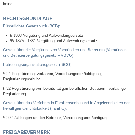
keine
Kommunale Wärmeplanung
RECHTSGRUNDLAGE
Notruf
Bürgerliches Gesetzbuch (BGB):
§ 1808
Vergütung und Aufwendungsersatz
Betreuung & Bildung
§§ 1875 - 1881 Vergütung und Aufwendungsersatz
Gesetz über die Vergütung von Vormündern und Betreuern (Vormünder-
Schulen
und Betreuervergütungsgesetz – VBVG)
Betreuungsorganisationsgesetz (BtOG):
Kindergärten
§ 24 Registrierungsverfahren; Verordnungsermächtigung;
Registrierungsgebühr
Musikschule
§ 32 Registrierung von bereits tätigen beruflichen Betreuern; vorläufige
Registrierung
Kirchen & Religionen
Gesetz über das Verfahren in Familiensachenund in Angelegenheiten der
freiwilligen Gerichtsbarkeit (FamFG):
Evangelische Kirchengemeinde
§ 292 Zahlungen an den Betreuer; Verordnungsermächtigung
Katholische Kirchengemeinde
FREIGABEVERMERK