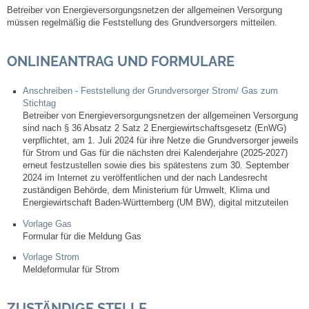
Betreiber von Energieversorgungsnetzen der allgemeinen Versorgung
müssen regelmäßig die Feststellung des Grundversorgers mitteilen.
Steuern
ONLINEANTRAG UND FORMULARE
Gebühren und Beiträge
Anschreiben - Feststellung der Grundversorger Strom/ Gas zum
Ortsrecht
Stichtag
Betreiber von Energieversorgungsnetzen der allgemeinen Versorgung
sind nach § 36 Absatz 2 Satz 2 Energiewirtschaftsgesetz (EnWG)
Haushalt 2026
verpflichtet, am 1. Juli 2024 für ihre Netze die Grundversorger jeweils
für Strom und Gas für die nächsten drei Kalenderjahre (2025-2027)
Trinkwasser - Härtebereich
erneut festzustellen sowie dies bis spätestens zum 30. September
2024 im Internet zu veröffentlichen und der nach Landesrecht
zuständigen Behörde, dem Ministerium für Umwelt, Klima und
Redaktionsstatut für das Amtsblatt
Energiewirtschaft Baden-Württemberg (UM BW), digital mitzuteilen
Vorlage Gas
Service
Formular für die Meldung Gas
Vorlage Strom
Meldeformular für Strom
Notdienste
ZUSTÄNDIGE STELLE
Fahrplanauskünfte