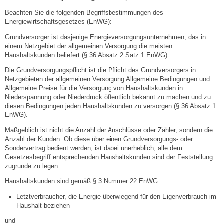
Mitarbeiter
Beachten Sie die folgenden Begriffsbestimmungen des
Energiewirtschaftsgesetzes (EnWG):
Stellenangebote
Grundversorger ist dasjenige Energieversorgungsunternehmen, das in
einem Netzgebiet der allgemeinen Versorgung die meisten
Ortsrecht
Haushaltskunden beliefert (§ 36 Absatz 2 Satz 1 EnWG).
Die Grundversorgungspflicht ist die Pflicht des Grundversorgers in
Schadensmeldungen
Netzgebieten der allgemeinen Versorgung Allgemeine Bedingungen und
Allgemeine Preise für die Versorgung von Haushaltskunden in
Niederspannung oder Niederdruck öffentlich bekannt zu machen und zu
Bürgerservice
diesen Bedingungen jeden Haushaltskunden zu versorgen (§ 36 Absatz 1
EnWG).
Gemeinderat
Maßgeblich ist nicht die Anzahl der Anschlüsse oder Zähler, sondern die
Anzahl der Kunden. Ob diese über einen Grundversorgungs- oder
Sondervertrag bedient werden, ist dabei unerheblich; alle dem
Sitzungsberichte
Gesetzesbegriff entsprechenden Haushaltskunden sind der Feststellung
zugrunde zu legen.
Ratsinfo
Haushaltskunden sind gemäß § 3 Nummer 22 EnWG
Letztverbraucher, die Energie überwiegend für den Eigenverbrauch im
Gutachterausschuss
Haushalt beziehen
und