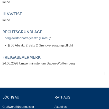
keine
Kommunale Wärmeplanung
HINWEISE
Notruf
keine
Betreuung & Bildung
RECHTSGRUNDLAGE
Energiewirtschaftsgesetz (EnWG)
:
Schulen
§ 36 Absatz 2 Satz 2 Grundversorgungspflicht
Kindergärten
FREIGABEVERMERK
24.06.2026 Umweltministerium Baden-Württemberg
Musikschule
|
Kirchen & Religionen
Evangelische Kirchengemeinde
LÖCHGAU
RATHAUS
Katholische Kirchengemeinde
Grußwort Bürgermeister
Aktuelles