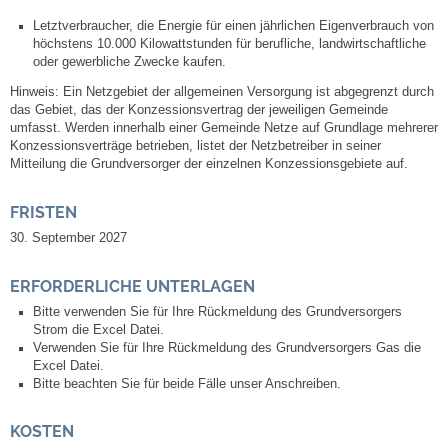
Leben
Letztverbraucher, die Energie für einen jährlichen Eigenverbrauch von
höchstens 10.000 Kilowattstunden für berufliche, landwirtschaftliche
oder gewerbliche Zwecke kaufen.
Bauen & Wohnen
Hinweis: Ein Netzgebiet der allgemeinen Versorgung ist abgegrenzt durch
das Gebiet, das der Konzessionsvertrag der jeweiligen Gemeinde
NETZMonitor
umfasst. Werden innerhalb einer Gemeinde Netze auf Grundlage mehrerer
Konzessionsverträge betrieben, listet der Netzbetreiber in seiner
Bodenrichtwerte
Mitteilung die Grundversorger der einzelnen Konzessionsgebiete auf.
FRISTEN
Bezirksschornsteinfeger
30. September 2027
Laufende beschränkte Ausschreibungen
ERFORDERLICHE UNTERLAGEN
Bitte verwenden Sie für Ihre Rückmeldung des Grundversorgers
Bebauungspläne
Strom die Excel Datei.
Verwenden Sie für Ihre Rückmeldung des Grundversorgers Gas die
Excel Datei.
Fortschreibung Flächennutzungsplan
Bitte beachten Sie für beide Fälle unser Anschreiben.
Förderprogramm Balkonkraftwerk
KOSTEN