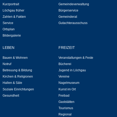
Kurzportrait
Gemeindeverwaltung
Neuapostolische Kirche
Löchgau früher
Bürgerservice
Zahlen & Fakten
Gemeinderat
Hallen & Säle
Service
Gutachterausschuss
Ortsplan
Gemeindehalle
Bildergalerie
LEBEN
FREIZEIT
Sporthalle Greuth
Bauen & Wohnen
Veranstaltungen & Feste
Schulturnhalle
Notruf
Bücherei
Betreuung & Bildung
Jugend in Löchgau
Hallen- und Raumreservierung
Kirchen & Religionen
Vereine
Hallen & Säle
Nagelmuseum
Soziale Einrichtungen
Soziale Einrichtungen
Kunst im Ort
Gesundheit
Freibad
Gesundheit
Gaststätten
Tourismus
Freizeit
Regional