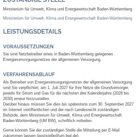
Ministerium für Umwelt, Klima und Energiewirtschaft Baden-Württemberg
Abfall-Infos
Ministerium für Umwelt, Klima und Energiewirtschaft Baden-Württemberg
Ortsplan
LEISTUNGSDETAILS
Bildergalerie
VORAUSSETZUNGEN
Sie sind Netzbetreiber eines in Baden-Württemberg gelegenen
Energieversorgungsnetzes der allgemeinen Versorgung.
Rund um den Wein
VERFAHRENSABLAUF
Schlepper / Traktor
Als Betreiber von Energieversorgungsnetzen der allgemeinen Versorgung
sind Sie verpflichtet, am 1. Juli 2027 für Ihre Netze die Grundversorger,
Rathaus
jeweils für Strom und Gas für die nächsten drei Kalenderjahre (2028 bis
2030) erneut festzustellen.
Darüber hinaus müssen Sie dies bis spätestens zum 30. September 2027
Aktuelles
im Internet veröffentlichen und der nach Landesrecht zuständigen
Behörde, dem Ministerium für Umwelt, Klima und Energiewirtschaft
Baden-Württemberg (UM BW), schriftlich mitteilen.
Gemeindeverwaltung
Gerne können Sie der zuständigen Stelle die Mitteilung per E-Mail
zukommen lassen (poststelle@um.bwl.de).