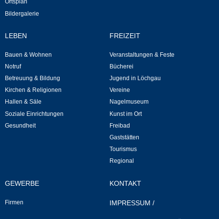
Ortsplan
Bildergalerie
Selbsteintrag
LEBEN
FREIZEIT
Nagelmuseum
Bauen & Wohnen
Veranstaltungen & Feste
Notruf
Bücherei
Kunst im Ort
Betreuung & Bildung
Jugend in Löchgau
Kirchen & Religionen
Vereine
Dorfrundgang
Hallen & Säle
Nagelmuseum
Soziale Einrichtungen
Kunst im Ort
Kunst- und Kulturkreis
Gesundheit
Freibad
Gaststätten
Freibad
Tourismus
Regional
Gaststätten
GEWERBE
KONTAKT
Tourismus
Firmen
IMPRESSUM
/