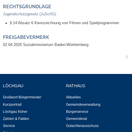
RECHTSGRUNDLAGE
Veranstaltungen & Feste
Jugendschutzgesetz (JuSchG)
:
§ 14 Absatz 6 Kennzeichnung von Filmen und Spielprogrammen
Veranstaltungskalender
FREIGABEVERMERK
Hasenropferfest
02.04.2026 Sozialministerium Baden-Württemberg
Bücherei
|
Veranstaltungen
LÖCHGAU
RATHAUS
Jugend in Löchgau
Grußwort Bürgermeister
Aktuelles
Skating-/Streetballanlage
Kurzportrait
Gemeindeverwaltung
Löchgau früher
Bürgerservice
Jugendhaus
Zahlen & Fakten
Gemeinderat
Service
Gutachterausschuss
Vereine