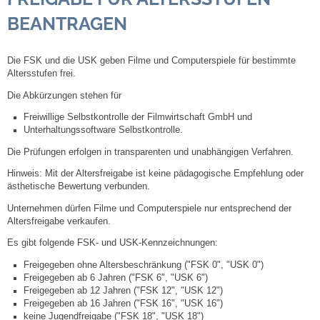
BEANTRAGEN
Steuern
Die FSK und die USK geben Filme und Computerspiele für bestimmte
Gebühren und Beiträge
Altersstufen frei.
Die Abkürzungen stehen für
Ortsrecht
Freiwillige Selbstkontrolle der Filmwirtschaft GmbH und
Unterhaltungssoftware Selbstkontrolle.
Haushalt 2026
Die Prüfungen erfolgen in transparenten und unabhängigen Verfahren.
Trinkwasser - Härtebereich
Hinweis:
Mit der Altersfreigabe ist keine pädagogische Empfehlung oder
ästhetische Bewertung verbunden.
Redaktionsstatut für das Amtsblatt
Unternehmen dürfen Filme und Computerspiele nur entsprechend der
Altersfreigabe verkaufen.
Es gibt folgende FSK- und USK-Kennzeichnungen:
Service
Freigegeben ohne Altersbeschränkung ("FSK 0", "USK 0")
Freigegeben ab 6 Jahren ("FSK 6", "USK 6")
Notdienste
Freigegeben ab 12 Jahren ("FSK 12", "USK 12")
Freigegeben ab 16 Jahren ("FSK 16", "USK 16")
keine Jugendfreigabe ("FSK 18", "USK 18")
Fahrplanauskünfte