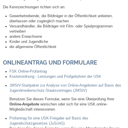
Die Kennzeichnungen richten sich an:
Abfall-Infos
Gewerbetreibende, die Bildträger in der Öffentlichkeit anbieten,
überlassen oder zugänglich machen
Versandhändler, die Bildträger mit Film- oder Spielprogrammen
Ortsplan
vertreiben
andere Erwachsene
Kinder und Jugendliche
Bildergalerie
die allgemeine Öffentlichkeit
Rund um den Wein
ONLINEANTRAG UND FORMULARE
Schlepper / Traktor
FSK Online-Prüfantrag
Kostenordnung - Leistungen und Prüfgebühren der USK
JMStV-Startpaket zur Analyse von Online-Angeboten auf Basis des
Rathaus
Jugendmedienschutz-Staatsvertrages (JMStV)
Benutzen Sie dieses Formular, wenn Sie eine Überprüfung Ihrer
Aktuelles
Online-Angebote
wünschen oder sich für eine USK.online-
Mitgliedschaft interessieren.
Gemeindeverwaltung
Prüfantrag für eine USK-Freigabe auf Basis des
Jugendschutzgesetzes (JuSchG)