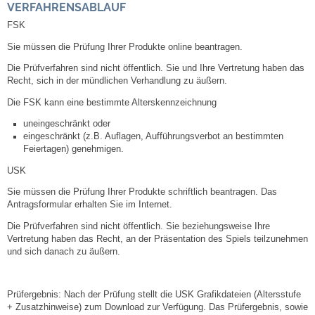
VERFAHRENSABLAUF
Leben
FSK
Bauen & Wohnen
Sie müssen die Prüfung Ihrer Produkte online beantragen.
Die Prüfverfahren sind nicht öffentlich. Sie und Ihre Vertretung haben das
NETZMonitor
Recht, sich in der mündlichen Verhandlung zu äußern.
Die FSK kann eine bestimmte Alterskennzeichnung
Bodenrichtwerte
uneingeschränkt oder
eingeschränkt (z.B. Auflagen, Aufführungsverbot an bestimmten
Feiertagen) genehmigen.
Bezirksschornsteinfeger
USK
Laufende beschränkte Ausschreibungen
Sie müssen die Prüfung Ihrer Produkte schriftlich beantragen. Das
Antragsformular erhalten Sie im Internet.
Bebauungspläne
Die Prüfverfahren sind nicht öffentlich. Sie beziehungsweise Ihre
Vertretung haben das Recht, an der Präsentation des Spiels teilzunehmen
und sich danach zu äußern.
Fortschreibung Flächennutzungsplan
Förderprogramm Balkonkraftwerk
Prüfergebnis: Nach der Prüfung stellt die USK Grafikdateien (Altersstufe
+ Zusatzhinweise) zum Download zur Verfügung. Das Prüfergebnis, sowie