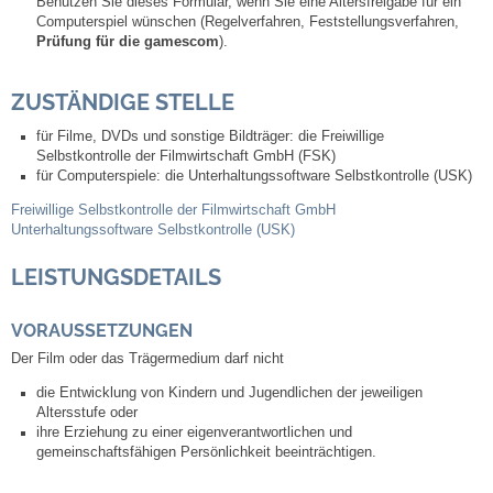
Benutzen Sie dieses Formular, wenn Sie eine Altersfreigabe für ein
Mitarbeiter
Computerspiel wünschen (Regelverfahren, Feststellungsverfahren,
Prüfung für die gamescom
).
Stellenangebote
ZUSTÄNDIGE STELLE
Ortsrecht
für Filme, DVDs und sonstige Bildträger: die Freiwillige
Selbstkontrolle der Filmwirtschaft GmbH (FSK)
Schadensmeldungen
für Computerspiele: die Unterhaltungssoftware Selbstkontrolle (USK)
Freiwillige Selbstkontrolle der Filmwirtschaft GmbH
Bürgerservice
Unterhaltungssoftware Selbstkontrolle (USK)
LEISTUNGSDETAILS
Gemeinderat
VORAUSSETZUNGEN
Sitzungsberichte
Der Film oder das Trägermedium darf nicht
die Entwicklung von Kindern und Jugendlichen der jeweiligen
Ratsinfo
Altersstufe oder
ihre Erziehung zu einer eigenverantwortlichen und
Gutachterausschuss
gemeinschaftsfähigen Persönlichkeit beeinträchtigen.