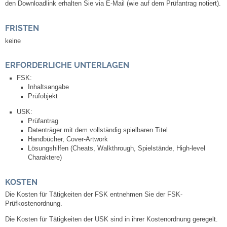
den Downloadlink erhalten Sie via E-Mail (wie auf dem Prüfantrag notiert).
Kommunale Wärmeplanung
FRISTEN
Notruf
keine
Betreuung & Bildung
ERFORDERLICHE UNTERLAGEN
FSK:
Inhaltsangabe
Schulen
Prüfobjekt
USK:
Kindergärten
Prüfantrag
Datenträger mit dem vollständig spielbaren Titel
Musikschule
Handbücher, Cover-Artwork
Lösungshilfen (Cheats, Walkthrough, Spielstände, High-level
Charaktere)
Kirchen & Religionen
KOSTEN
Evangelische Kirchengemeinde
Die Kosten für Tätigkeiten der FSK entnehmen Sie der FSK-
Prüfkostenordnung.
Katholische Kirchengemeinde
Die Kosten für Tätigkeiten der USK sind in ihrer Kostenordnung geregelt.