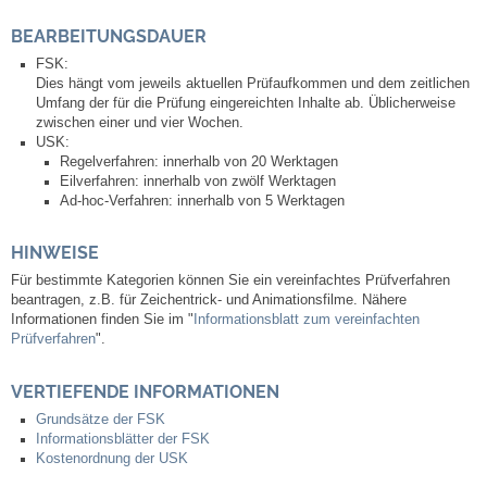
Neuapostolische Kirche
BEARBEITUNGSDAUER
FSK:
Dies hängt vom jeweils aktuellen Prüfaufkommen und dem zeitlichen
Hallen & Säle
Umfang der für die Prüfung eingereichten Inhalte ab. Üblicherweise
zwischen einer und vier Wochen.
Gemeindehalle
USK:
Regelverfahren: innerhalb von 20 Werktagen
Eilverfahren: innerhalb von zwölf Werktagen
Sporthalle Greuth
Ad-hoc-Verfahren: innerhalb von 5 Werktagen
HINWEISE
Schulturnhalle
Für bestimmte Kategorien können Sie ein vereinfachtes Prüfverfahren
beantragen, z.B. für Zeichentrick- und Animationsfilme. Nähere
Hallen- und Raumreservierung
Informationen finden Sie im "
Informationsblatt zum vereinfachten
Prüfverfahren
".
Soziale Einrichtungen
VERTIEFENDE INFORMATIONEN
Gesundheit
Grundsätze der FSK
Informationsblätter der FSK
Kostenordnung der USK
Freizeit