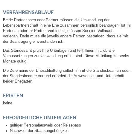
VERFAHRENSABLAUF
Abfall-Infos
Beide Partnerinnen oder Partner müssen die Umwandlung der
Lebenspartnerschaft in eine Ehe zusammen persönlich beantragen.
Ist Ihr
Ortsplan
Partnerin oder Ihr Partner verhindert, müssen Sie eine Vollmacht
vorlegen. Darin muss die jeweils andere Person bestätigen, dass sie mit
der Beantragung einverstanden ist.
Bildergalerie
Das Standesamt prüft Ihre Unterlagen und teilt Ihnen mit, ob alle
Voraussetzungen zur Umwandlung erfüllt sind.
Diese Mitteilung ist sechs
Rund um den Wein
Monate gültig.
Die Zeremonie der Eheschließung selbst nimmt die Standesbeamtin oder
Schlepper / Traktor
der Standesbeamte vor und erfordert die Anwesenheit und Unterschrift
beider Ehegatten.
Rathaus
FRISTEN
keine
Aktuelles
ERFORDERLICHE UNTERLAGEN
Gemeindeverwaltung
gültiger Personalausweis oder Reisepass
Nachweis der Staatsangehörigkeit