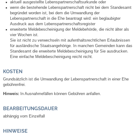
Mitarbeiter
aktuell ausgestellte Lebenspartnerschaftsurkunde oder
wenn die bestehende Lebenspartnerschaft nicht bei dem Standesamt
begründet worden ist, bei dem die Umwandlung der
Stellenangebote
Lebenspartnerschaft in die Ehe beantragt wird: ein beglaubigter
Ausdruck aus dem Lebenspartnerschaftsregister
erweiterte Meldebescheinigung der Meldebehörde, die nicht älter als
Ortsrecht
vier Wochen ist.
Sie ist nicht zu verwechseln mit aufenthaltsrechtlichen Erlaubnissen
für ausländische Staatsangehörige. In manchen Gemeinden kann das
Schadensmeldungen
Standesamt die erweiterte Meldebescheinigung für Sie ausdrucken.
Eine einfache Meldebescheinigung reicht nicht.
Bürgerservice
KOSTEN
Gemeinderat
Grundsätzlich ist die Umwandlung der Lebenspartnerschaft in einer Ehe
gebührenfrei.
Sitzungsberichte
Hinweis:
In Ausnahmefällen können Gebühren anfallen.
BEARBEITUNGSDAUER
Ratsinfo
abhängig vom Einzelfall
Gutachterausschuss
HINWEISE