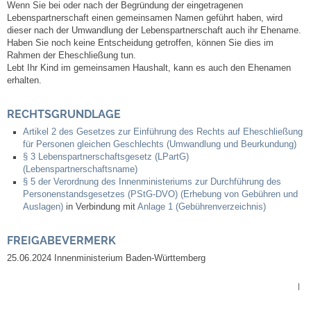
Wenn Sie bei oder nach der Begründung der eingetragenen
Leben
Lebenspartnerschaft einen gemeinsamen Namen geführt haben, wird
dieser nach der Umwandlung der Lebenspartnerschaft auch ihr Ehename.
Haben Sie noch keine Entscheidung getroffen, können Sie dies im
Bauen & Wohnen
Rahmen der Eheschließung tun.
Lebt Ihr Kind im gemeinsamen Haushalt, kann es auch den Ehenamen
NETZMonitor
erhalten.
RECHTSGRUNDLAGE
Bodenrichtwerte
Artikel 2 des Gesetzes zur Einführung des Rechts auf Eheschließung
für Personen gleichen Geschlechts (Umwandlung und Beurkundung)
Bezirksschornsteinfeger
§ 3 Lebenspartnerschaftsgesetz (LPartG)
(Lebenspartnerschaftsname)
§ 5 der Verordnung des Innenministeriums zur Durchführung des
Laufende beschränkte Ausschreibungen
Personenstandsgesetzes (PStG-DVO) (Erhebung von Gebühren und
Auslagen)
in Verbindung mit
Anlage 1 (Gebührenverzeichnis)
Bebauungspläne
FREIGABEVERMERK
Fortschreibung Flächennutzungsplan
25.06.2024 Innenministerium Baden-Württemberg
|
Förderprogramm Balkonkraftwerk