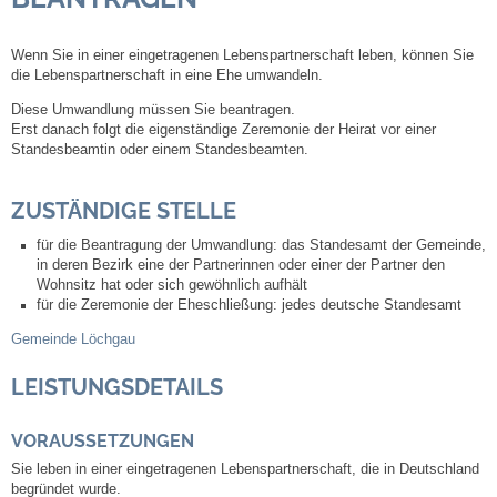
Steuern
Wenn Sie in einer eingetragenen Lebenspartnerschaft leben, können Sie
die Lebenspartnerschaft in eine Ehe umwandeln.
Gebühren und Beiträge
Diese Umwandlung müssen Sie beantragen.
Erst danach folgt die eigenständige Zeremonie der Heirat vor einer
Standesbeamtin oder einem Standesbeamten.
Ortsrecht
ZUSTÄNDIGE STELLE
Haushalt 2026
für die Beantragung der Umwandlung: das Standesamt der Gemeinde,
in deren Bezirk eine der Partnerinnen oder einer der Partner den
Trinkwasser - Härtebereich
Wohnsitz hat oder sich gewöhnlich aufhält
für die Zeremonie der Eheschließung: jedes deutsche Standesamt
Redaktionsstatut für das Amtsblatt
Gemeinde Löchgau
Service
LEISTUNGSDETAILS
Notdienste
VORAUSSETZUNGEN
Sie leben in einer eingetragenen Lebenspartnerschaft, die in Deutschland
begründet wurde.
Fahrplanauskünfte