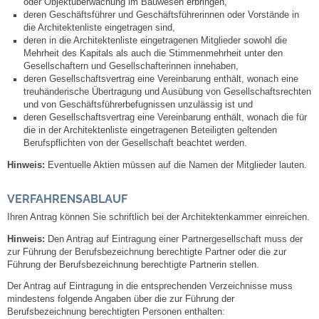
oder Objektüberwachung im Bauwesen erbringen,
Leben
deren Geschäftsführer und Geschäftsführerinnen oder Vorstände in
die Architektenliste eingetragen sind,
deren in die Architektenliste eingetragenen Mitglieder sowohl die
Bauen & Wohnen
Mehrheit des Kapitals als auch die Stimmenmehrheit unter den
Gesellschaftern und Gesellschafterinnen innehaben,
deren Gesellschaftsvertrag eine Vereinbarung enthält, wonach eine
NETZMonitor
treuhänderische Übertragung und Ausübung von Gesellschaftsrechten
und von Geschäftsführerbefugnissen unzulässig ist und
Bodenrichtwerte
deren Gesellschaftsvertrag eine Vereinbarung enthält, wonach die für
die in der Architektenliste eingetragenen Beteiligten geltenden
Berufspflichten von der Gesellschaft beachtet werden.
Bezirksschornsteinfeger
Hinweis:
Eventuelle Aktien müssen auf die Namen der Mitglieder lauten.
Laufende beschränkte Ausschreibungen
VERFAHRENSABLAUF
Ihren Antrag können Sie schriftlich bei der Architektenkammer einreichen.
Bebauungspläne
Hinweis:
Den Antrag auf Eintragung einer Partnergesellschaft muss der
zur Führung der Berufsbezeichnung berechtigte Partner oder die zur
Fortschreibung Flächennutzungsplan
Führung der Berufsbezeichnung berechtigte Partnerin stellen.
Der Antrag auf Eintragung in die entsprechenden Verzeichnisse muss
Förderprogramm Balkonkraftwerk
mindestens folgende Angaben über die zur Führung der
Berufsbezeichnung berechtigten Personen enthalten: