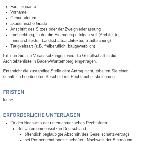
Kommunale Wärmeplanung
Familienname
Vorname
Geburtsdatum
Notruf
akademische Grade
Anschrift des Sitzes oder der Zweigniederlassung
Fachrichtung, in der die Eintragung erfolgen soll (Architektur,
Betreuung & Bildung
Innenarchitektur, Landschaftsarchitektur,
Stadtplanung)
Tätigkeitsart (z.B. freiberuflich, baugewerblich)
Schulen
Erfüllen Sie alle Voraussetzungen, wird die Gesellschaft in die
Architektenliste in Baden-Württemberg eingetragen.
Kindergärten
Entspricht die zuständige Stelle dem Antrag nicht, erhalten Sie einen
schriftlich begründeten Bescheid mit Rechtsbehelfsbelehrung.
Musikschule
FRISTEN
keine
Kirchen & Religionen
ERFORDERLICHE UNTERLAGEN
Evangelische Kirchengemeinde
für den Nachweis der unternehmerischen Rechtsform:
Bei Unternehmenssitz in Deutschland:
Katholische Kirchengemeinde
öffentlich beglaubigte Abschrift des Gesellschaftsvertrags
bei Partnerschaftsgesellschaften: Nachweis der Eintragung