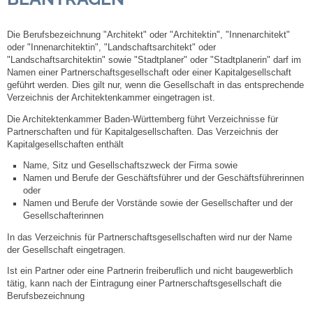
Steuern
Die Berufsbezeichnung "Architekt" oder "Architektin", "Innenarchitekt"
oder "Innenarchitektin", "Landschaftsarchitekt" oder
"Landschaftsarchitektin" sowie "Stadtplaner" oder "Stadtplanerin" darf im
Gebühren und Beiträge
Namen einer Partnerschaftsgesellschaft oder einer Kapitalgesellschaft
geführt werden. Dies gilt nur, wenn die Gesellschaft in das entsprechende
Ortsrecht
Verzeichnis der Architektenkammer eingetragen ist.
Die Architektenkammer Baden-Württemberg führt Verzeichnisse für
Partnerschaften und für Kapitalgesellschaften. Das Verzeichnis der
Haushalt 2026
Kapitalgesellschaften enthält
Name, Sitz und Gesellschaftszweck der Firma sowie
Trinkwasser - Härtebereich
Namen und Berufe der Geschäftsführer und der Geschäftsführerinnen
oder
Redaktionsstatut für das Amtsblatt
Namen und Berufe der Vorstände sowie der Gesellschafter und der
Gesellschafterinnen
In das Verzeichnis für Partnerschaftsgesellschaften wird nur der Name
Service
der Gesellschaft eingetragen.
Ist ein Partner oder eine Partnerin freiberuflich und nicht baugewerblich
Notdienste
tätig, kann nach der Eintragung einer Partnerschaftsgesellschaft die
Berufsbezeichnung
Fahrplanauskünfte