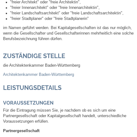
"freier Architekt" oder "freie Architektin",
"freier Innenarchitekt" oder "freie Innenarchitektin",
"freier Landschaftsarchitekt" oder "freie Landschaftsarchitektin",
Abfall-Infos
"freier Stadtplaner" oder "freie Stadtplanerin"
im Namen geführt werden. Bei Kapitalgesellschaften ist das nur möglich,
Ortsplan
wenn die Gesellschafter und Gesellschafterinnen mehrheitlich eine solche
Berufsbezeichnung führen dürfen.
Bildergalerie
ZUSTÄNDIGE STELLE
Rund um den Wein
die Architektenkammer Baden-Württemberg
Architektenkammer Baden-Württemberg
Schlepper / Traktor
LEISTUNGSDETAILS
Rathaus
VORAUSSETZUNGEN
Aktuelles
Für die Eintragung müssen Sie, je nachdem ob es sich um eine
Partnergesellschaft oder Kapitalgesellschaft handelt, unterschiedliche
Voraussetzungen erfüllen.
Gemeindeverwaltung
Partnergesellschaft