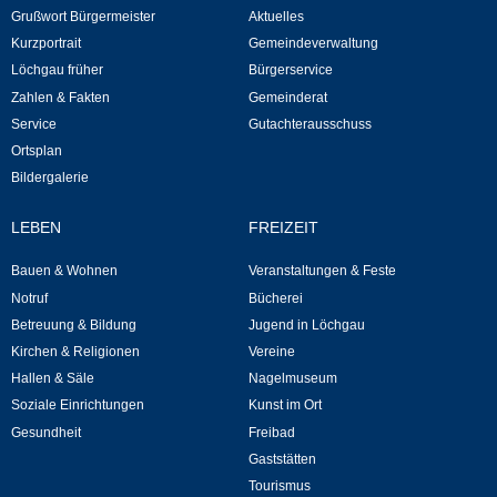
Grußwort Bürgermeister
Aktuelles
Kurzportrait
Gemeindeverwaltung
Selbsteintrag
Löchgau früher
Bürgerservice
Zahlen & Fakten
Gemeinderat
Nagelmuseum
Service
Gutachterausschuss
Ortsplan
Kunst im Ort
Bildergalerie
Dorfrundgang
LEBEN
FREIZEIT
Bauen & Wohnen
Veranstaltungen & Feste
Kunst- und Kulturkreis
Notruf
Bücherei
Betreuung & Bildung
Jugend in Löchgau
Freibad
Kirchen & Religionen
Vereine
Hallen & Säle
Nagelmuseum
Gaststätten
Soziale Einrichtungen
Kunst im Ort
Gesundheit
Freibad
Tourismus
Gaststätten
Tourismus