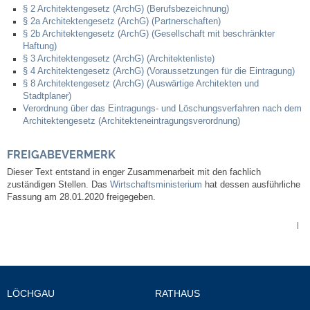
§ 2 Architektengesetz (ArchG) (Berufsbezeichnung)
§ 2a Architektengesetz (ArchG) (Partnerschaften)
Veranstaltungen & Feste
§ 2b Architektengesetz (ArchG) (Gesellschaft mit beschränkter
Haftung)
§ 3 Architektengesetz (ArchG) (Architektenliste)
Veranstaltungskalender
§ 4 Architektengesetz (ArchG) (Voraussetzungen für die Eintragung)
§ 8 Architektengesetz (ArchG) (Auswärtige Architekten und
Hasenropferfest
Stadtplaner)
Verordnung über das Eintragungs- und Löschungsverfahren nach dem
Architektengesetz (Architekteneintragungsverordnung)
Bücherei
FREIGABEVERMERK
Veranstaltungen
Dieser Text entstand in enger Zusammenarbeit mit den fachlich
zuständigen Stellen. Das
Wirtschaftsministerium
hat dessen ausführliche
Fassung am 28.01.2020 freigegeben.
Jugend in Löchgau
|
Skating-/Streetballanlage
Jugendhaus
LÖCHGAU
RATHAUS
Vereine