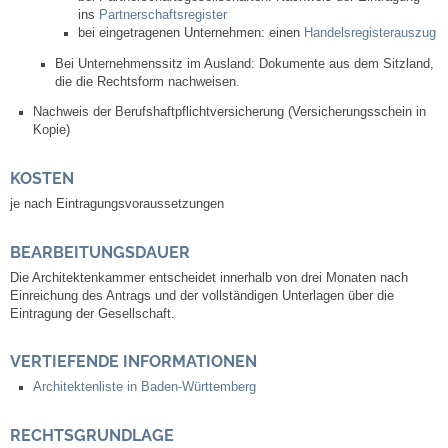
ins
Partnerschaftsregister
Neuapostolische Kirche
bei eingetragenen Unternehmen: einen
Handelsregisterauszug
Bei Unternehmenssitz im Ausland: Dokumente aus dem Sitzland,
Hallen & Säle
die die Rechtsform nachweisen.
Nachweis der Berufshaftpflichtversicherung (Versicherungsschein in
Kopie)
Gemeindehalle
KOSTEN
Sporthalle Greuth
je nach Eintragungsvoraussetzungen
Schulturnhalle
BEARBEITUNGSDAUER
Die Architektenkammer entscheidet innerhalb von drei Monaten nach
Hallen- und Raumreservierung
Einreichung des Antrags und der vollständigen Unterlagen über die
Eintragung der Gesellschaft.
Soziale Einrichtungen
VERTIEFENDE INFORMATIONEN
Gesundheit
Architektenliste in Baden-Württemberg
RECHTSGRUNDLAGE
Freizeit