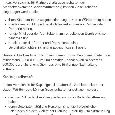
Mitarbeiter
In das Verzeichnis für Partnerschaftsgesellschaften der
Architektenkammer Baden-Württemberg können Gesellschaften
eingetragen werden, die
Stellenangebote
ihren Sitz oder ihre Zweigniederlassung in Baden-Württemberg haben,
mindestens ein Mitglied der Architektenkammer als
Partner oder
Ortsrecht
Partnerin haben,
für die Mitglieder der Architektenkammer geltenden Berufspflichten
beachten und
Schadensmeldungen
für sich oder die Partner und Partnerinnen eine
Berufshaftpflichtversicherung abgeschlossen haben.
Bürgerservice
Hinweis:
Die Berufshaftpflichtversicherung muss Personenschäden von
mindestens 1.500.000 Euro und sonstige Schäden von mindestens
300.000 Euro absichern. Sie muss eine fünfjährige Nachhaftung
Gemeinderat
enthalten.
Kapitalgesellschaft
Sitzungsberichte
In das Verzeichnis für Kapitalgesellschaften der Architektenkammer
Baden-Württemberg können Gesellschaften eingetragen werden,
Ratsinfo
die ihren Sitz oder ihre Zweigniederlassung in Baden-Württemberg
haben,
Gutachterausschuss
deren Beteiligte natürliche Personen sind, die freiberufliche
Leistungen auf dem Gebiet der Planung, Beratung, Projektsteuerung