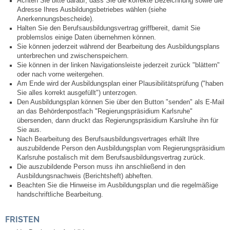
Achten Sie bitte darauf, dass Sie die korrekte Bezeichnung sowie die
Mitarbeiter
Adresse Ihres Ausbildungsbetriebes wählen (siehe
Anerkennungsbescheide).
Stellenangebote
Halten Sie den Berufsausbildungsvertrag griffbereit, damit Sie
problemslos einige Daten übernehmen können.
Sie können jederzeit während der Bearbeitung des Ausbildungsplans
Ortsrecht
unterbrechen und zwischenspeichern.
Sie können in der linken Navigationsleiste jederzeit zurück "blättern"
oder nach vorne weitergehen.
Schadensmeldungen
Am Ende wird der Ausbildungsplan einer Plausibilitätsprüfung ("haben
Sie alles korrekt ausgefüllt") unterzogen.
Den Ausbildungsplan können Sie über den Button "senden" als E-Mail
Bürgerservice
an das Behördenpostfach "Regierungspräsidium Karlsruhe"
übersenden, dann druckt das Regierungspräsidium Karslruhe ihn für
Sie aus.
Gemeinderat
Nach Bearbeitung des Berufsausbildungsvertrages erhält Ihre
auszubildende Person den Ausbildungsplan vom Regierungspräsidium
Karlsruhe postalisch mit dem Berufsausbildungsvertrag zurück.
Sitzungsberichte
Die auszubildende Person muss ihn anschließend in den
Ausbildungsnachweis (Berichtsheft) abheften.
Ratsinfo
Beachten Sie die Hinweise im Ausbildungsplan und die regelmäßige
handschriftliche Bearbeitung.
Gutachterausschuss
FRISTEN