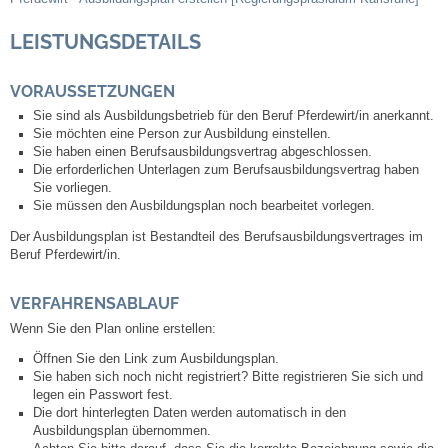
LEISTUNGSDETAILS
Abfall-Infos
VORAUSSETZUNGEN
Ortsplan
Sie sind als Ausbildungsbetrieb für den Beruf Pferdewirt/in anerkannt.
Sie möchten eine Person zur Ausbildung einstellen.
Bildergalerie
Sie haben einen Berufsausbildungsvertrag abgeschlossen.
Die erforderlichen Unterlagen zum Berufsausbildungsvertrag haben
Sie vorliegen.
Rund um den Wein
Sie müssen den Ausbildungsplan noch bearbeitet vorlegen.
Der Ausbildungsplan ist Bestandteil des Berufsausbildungsvertrages im
Schlepper / Traktor
Beruf Pferdewirt/in.
Rathaus
VERFAHRENSABLAUF
Wenn Sie den Plan online erstellen:
Aktuelles
Öffnen Sie den Link zum Ausbildungsplan.
Sie haben sich noch nicht registriert? Bitte registrieren Sie sich und
legen ein Passwort fest.
Gemeindeverwaltung
Die dort hinterlegten Daten werden automatisch in den
Ausbildungsplan übernommen.