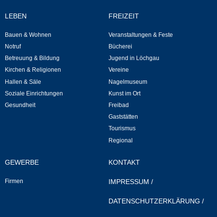
LEBEN
FREIZEIT
Veranstaltungen & Feste
Bauen & Wohnen
Veranstaltungen & Feste
Veranstaltungskalender
Notruf
Bücherei
Betreuung & Bildung
Jugend in Löchgau
Hasenropferfest
Kirchen & Religionen
Vereine
Hallen & Säle
Nagelmuseum
Bücherei
Soziale Einrichtungen
Kunst im Ort
Gesundheit
Freibad
Veranstaltungen
Gaststätten
Tourismus
Regional
Jugend in Löchgau
GEWERBE
KONTAKT
Skating-/Streetballanlage
Firmen
IMPRESSUM
/
Jugendhaus
DATENSCHUTZERKLÄRUNG
/
Vereine