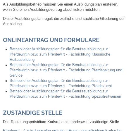
Als Ausbildungsbetrieb müssen Sie einen Ausbildungsplan erstellen,
wenn Sie einen Ausbildungsvertrag abschließen möchten.
Steuern
Dieser Ausbildungsplan regelt die zeitliche und sachliche Gliederung der
Ausbildung.
Gebühren und Beiträge
ONLINEANTRAG UND FORMULARE
Ortsrecht
Betrieblicher Ausbildungsplan für die Berufsausbildung zur
Pferdewirtin bzw. zum Pferdewirt - Fachrichtung Klassische
Haushalt 2026
Reitausbildung
Betrieblicher Ausbildungsplan für die Berufsausbildung zur
Trinkwasser - Härtebereich
Pferdewirtin bzw. zum Pferdewirt - Fachrichtung Pferdehaltung und
Service
Betrieblicher Ausbildungsplan für die Berufsausbildung zur
Redaktionsstatut für das Amtsblatt
Pferdewirtin bzw. zum Pferdewirt - Fachrichtung Pferdezucht
Betrieblicher Ausbildungsplan für die Berufsausbildung zur
Pferdewirtin bzw. zum Pferdewirt - Fachrichtung Spezialreitweisen
Service
ZUSTÄNDIGE STELLE
Notdienste
Das Regierungspräsidium Karlsruhe als landesweit zuständige Stelle
Fahrplanauskünfte
Pferdewirt - Ausbildungsplan erstellen [Regierungspräsidium Karlsruhe]