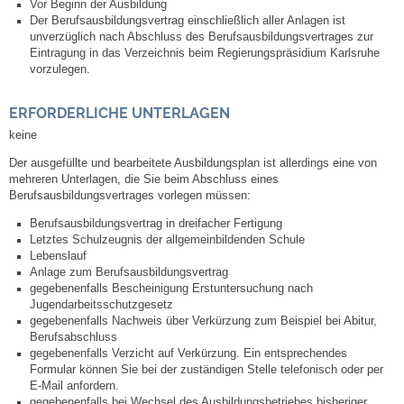
Vor Beginn der Ausbildung
Leben
Der Berufsausbildungsvertrag einschließlich aller Anlagen ist
unverzüglich nach Abschluss des Berufsausbildungsvertrages zur
Eintragung in das Verzeichnis beim Regierungspräsidium Karlsruhe
Bauen & Wohnen
vorzulegen.
NETZMonitor
ERFORDERLICHE UNTERLAGEN
keine
Bodenrichtwerte
Der ausgefüllte und bearbeitete Ausbildungsplan ist allerdings eine von
mehreren Unterlagen, die Sie beim Abschluss eines
Bezirksschornsteinfeger
Berufsausbildungsvertrages vorlegen müssen:
Berufsausbildungsvertrag in dreifacher Fertigung
Laufende beschränkte Ausschreibungen
Letztes Schulzeugnis der allgemeinbildenden Schule
Lebenslauf
Anlage zum Berufsausbildungsvertrag
Bebauungspläne
gegebenenfalls Bescheinigung Erstuntersuchung nach
Jugendarbeitsschutzgesetz
gegebenenfalls
Nachweis über Verkürzung zum Beispiel bei Abitur,
Fortschreibung Flächennutzungsplan
Berufsabschluss
gegebenenfalls
Verzicht auf Verkürzung. Ein entsprechendes
Formular können Sie bei der zuständigen Stelle telefonisch oder per
Förderprogramm Balkonkraftwerk
E-Mail anfordern.
gegebenenfalls
bei Wechsel des Ausbildungsbetriebes bisheriger