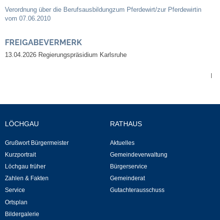
Verordnung über die Berufsausbildungzum Pferdewirt/zur Pferdewirtin
Neuapostolische Kirche
vom 07.06.2010
Hallen & Säle
FREIGABEVERMERK
13.04.2026
Regierungspräsidium Karlsruhe
Gemeindehalle
|
Sporthalle Greuth
Schulturnhalle
LÖCHGAU
RATHAUS
Hallen- und Raumreservierung
Grußwort Bürgermeister
Aktuelles
Kurzportrait
Gemeindeverwaltung
Soziale Einrichtungen
Löchgau früher
Bürgerservice
Zahlen & Fakten
Gemeinderat
Gesundheit
Service
Gutachterausschuss
Ortsplan
Freizeit
Bildergalerie