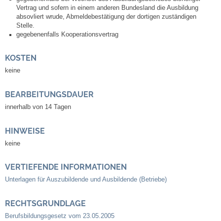
Vertrag und sofern in einem anderen Bundesland die Ausbildung
Kommunale Wärmeplanung
absovliert wrude, Abmeldebestätigung der dortigen zuständigen
Stelle.
gegebenenfalls
Kooperationsvertrag
Notruf
KOSTEN
Betreuung & Bildung
keine
Schulen
BEARBEITUNGSDAUER
innerhalb von 14 Tagen
Kindergärten
HINWEISE
Musikschule
keine
Kirchen & Religionen
VERTIEFENDE INFORMATIONEN
Unterlagen für Auszubildende und Ausbildende (Betriebe)
Evangelische Kirchengemeinde
RECHTSGRUNDLAGE
Katholische Kirchengemeinde
Berufsbildungsgesetz vom 23.05.2005