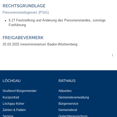
Leben
RECHTSGRUNDLAGE
Personenstandsgesetz (PStG)
Bauen & Wohnen
§ 27 Feststellung und Änderung des Personenstandes, sonstige
Fortführung
NETZMonitor
FREIGABEVERMERK
Bodenrichtwerte
25.03.2025 Innenministerium Baden-Württemberg
|
Bezirksschornsteinfeger
Laufende beschränkte Ausschreibungen
LÖCHGAU
RATHAUS
Bebauungspläne
Grußwort Bürgermeister
Aktuelles
Fortschreibung Flächennutzungsplan
Kurzportrait
Gemeindeverwaltung
Löchgau früher
Bürgerservice
Förderprogramm Balkonkraftwerk
Zahlen & Fakten
Gemeinderat
Service
Gutachterausschuss