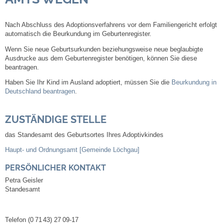
Steuern
Nach Abschluss des Adoptionsverfahrens vor dem Familiengericht erfolgt
automatisch die Beurkundung im Geburtenregister.
Gebühren und Beiträge
Wenn Sie neue Geburtsurkunden beziehungsweise neu
e beglaubigte
Ausdrucke aus dem Geburtenregister benötigen, können Sie diese
beantragen.
Ortsrecht
Haben Sie Ihr Kind im Ausland adoptiert, müssen Sie die
Beurkundung in
Deutschland beantragen
.
Haushalt 2026
ZUSTÄNDIGE STELLE
Trinkwasser - Härtebereich
das Standesamt des Geburtsortes Ihres Adoptivkindes
Redaktionsstatut für das Amtsblatt
Haupt- und Ordnungsamt [Gemeinde Löchgau]
PERSÖNLICHER KONTAKT
Service
Petra
Geisler
Standesamt
Notdienste
Telefon
(0
71
43) 27
09-17
Fahrplanauskünfte