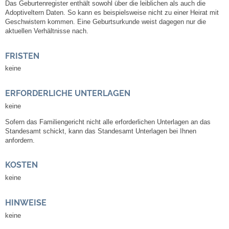
Mitarbeiter
Das Geburtenregister enthält sowohl über die leiblichen als auch die
Adoptiveltern Daten.
So kann es beispielsweise nicht zu einer Heirat mit
Geschwistern kommen.
Eine Geburtsurkunde weist dagegen nur die
Stellenangebote
aktuellen Verhältnisse nach.
Ortsrecht
FRISTEN
keine
Schadensmeldungen
ERFORDERLICHE UNTERLAGEN
Bürgerservice
keine
Sofern das Familiengericht nicht alle erforderlichen Unterlagen an das
Standesamt schickt, kann das Standesamt Unterlagen bei Ihnen
Gemeinderat
anfordern.
Sitzungsberichte
KOSTEN
keine
Ratsinfo
HINWEISE
Gutachterausschuss
keine