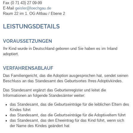
Fax
(0
71
43) 27
09-99
E-Mail
geisler@loechgau.de
Abfall-Infos
Raum
22 im 1. OG Altbau / Ebene 2
LEISTUNGSDETAILS
Ortsplan
VORAUSSETZUNGEN
Bildergalerie
Ihr Kind wurde in Deutschland geboren und Sie haben es im Inland
adoptiert.
Rund um den Wein
VERFAHRENSABLAUF
Schlepper / Traktor
Das Familiengericht, das die Adoption ausgesprochen hat, sendet seinen
Beschluss an das Standesamt des Geburtsortes Ihres Adoptivkindes.
Rathaus
Das Standesamt ergänzt das Geburtenregister und leitet die
Informationen an folgende Standesämter weiter:
Aktuelles
das Standesamt, das die
Geburtseinträge für die leiblichen Eltern des
Kindes führt
das Standesamt, das die Geburtseinträge für die Adoptiveltern führt
Gemeindeverwaltung
das Standesamt, das den Eheeintrag für das Kind führt, wenn sich
der Name des Kindes geändert hat