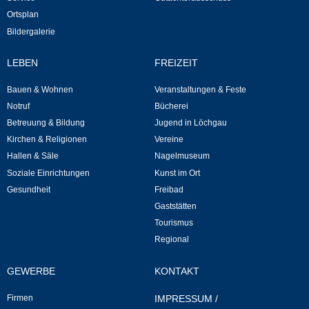
Kommunale Wärmeplanung
Ortsplan
Bildergalerie
Notruf
LEBEN
FREIZEIT
Betreuung & Bildung
Bauen & Wohnen
Veranstaltungen & Feste
Notruf
Bücherei
Schulen
Betreuung & Bildung
Jugend in Löchgau
Kirchen & Religionen
Vereine
Kindergärten
Hallen & Säle
Nagelmuseum
Soziale Einrichtungen
Kunst im Ort
Musikschule
Gesundheit
Freibad
Gaststätten
Tourismus
Kirchen & Religionen
Regional
Evangelische Kirchengemeinde
GEWERBE
KONTAKT
Katholische Kirchengemeinde
Firmen
IMPRESSUM
/