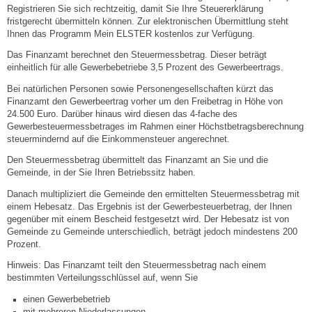
Leben
Registrieren Sie sich rechtzeitig, damit Sie Ihre Steuererklärung
fristgerecht übermitteln können. Zur elektronischen Übermittlung steht
Ihnen das Programm Mein ELSTER kostenlos zur Verfügung.
Bauen & Wohnen
Das Finanzamt berechnet den Steuermessbetrag. Dieser beträgt
einheitlich für alle Gewerbebetriebe 3,5 Prozent des Gewerbeertrags.
NETZMonitor
Bei natürlichen Personen sowie Personengesellschaften kürzt das
Finanzamt den Gewerbeertrag vorher um den Freibetrag in Höhe von
24.500 Euro. Darüber hinaus wird diesen das 4-fache des
Bodenrichtwerte
Gewerbesteuermessbetrages im Rahmen einer Höchstbetragsberechnung
steuermindernd auf die Einkommensteuer angerechnet.
Bezirksschornsteinfeger
Den Steuermessbetrag übermittelt das Finanzamt an Sie und die
Gemeinde, in der Sie Ihren Betriebssitz haben.
Laufende beschränkte Ausschreibungen
Danach multipliziert die Gemeinde den ermittelten Steuermessbetrag mit
einem Hebesatz. Das Ergebnis ist der Gewerbesteuerbetrag, der Ihnen
gegenüber mit einem Bescheid festgesetzt wird. Der Hebesatz ist von
Bebauungspläne
Gemeinde zu Gemeinde unterschiedlich, beträgt jedoch mindestens 200
Prozent.
Fortschreibung Flächennutzungsplan
Hinweis: Das Finanzamt teilt den Steuermessbetrag nach einem
bestimmten Verteilungsschlüssel auf, wenn Sie
Förderprogramm Balkonkraftwerk
einen Gewerbebetrieb
mit mehreren Niederlassungen