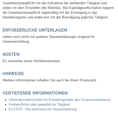
Gewerbesteuerpflicht mit der Aufnahme der werbenden Tätigkeit und
Neuapostolische Kirche
endet mit dem Einstellen des Betriebs. Bei Kapitalgesellschaften beginnt
die Gewerbesteuerpflicht regelmäßig mit der Eintragung in das
Handelsregister und endet erst mit der Beendigung jeglicher Tätigkeit.
Hallen & Säle
ERFORDERLICHE UNTERLAGEN
Gemeindehalle
sofern noch nicht mit anderen Steuererklärungen eingereicht:
Gewinnermittlung
Sporthalle Greuth
KOSTEN
Es entstehen keine Verfahrenskosten.
Schulturnhalle
HINWEISE
Hallen- und Raumreservierung
Weitere Informationen erhalten Sie auch bei Ihrem Finanzamt.
Soziale Einrichtungen
VERTIEFENDE INFORMATIONEN
Informationsbroschüre für Existenzgründer des Finanzministeriums
Gesundheit
Freiberufliche oder gewerbliche Tätigkeit
ELSTER - Die elektronische Steuererklärung
Freizeit