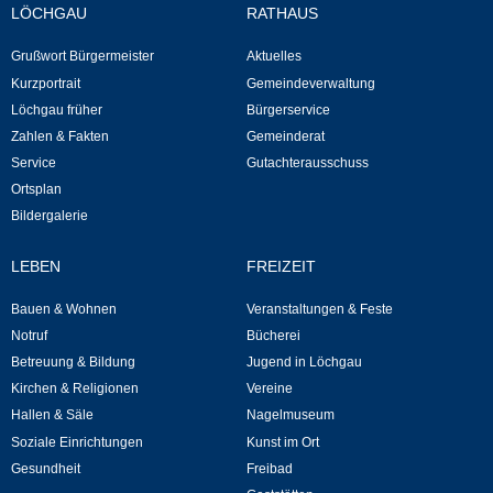
LÖCHGAU
RATHAUS
Selbsteintrag
Grußwort Bürgermeister
Aktuelles
Kurzportrait
Gemeindeverwaltung
Nagelmuseum
Löchgau früher
Bürgerservice
Zahlen & Fakten
Gemeinderat
Kunst im Ort
Service
Gutachterausschuss
Ortsplan
Bildergalerie
Dorfrundgang
LEBEN
FREIZEIT
Kunst- und Kulturkreis
Bauen & Wohnen
Veranstaltungen & Feste
Freibad
Notruf
Bücherei
Betreuung & Bildung
Jugend in Löchgau
Gaststätten
Kirchen & Religionen
Vereine
Hallen & Säle
Nagelmuseum
Tourismus
Soziale Einrichtungen
Kunst im Ort
Gesundheit
Freibad