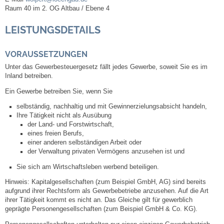
Raum
40 im 2. OG Altbau / Ebene 4
Abfall-Infos
LEISTUNGSDETAILS
Ortsplan
VORAUSSETZUNGEN
Unter das Gewerbesteuergesetz fällt jedes Gewerbe, soweit Sie es im
Bildergalerie
Inland betreiben.
Ein Gewerbe betreiben Sie, wenn Sie
Rund um den Wein
selbständig, nachhaltig und mit Gewinnerzielungsabsicht handeln,
Ihre Tätigkeit nicht als Ausübung
Schlepper / Traktor
der Land- und Forstwirtschaft,
eines freien Berufs,
einer anderen selbständigen Arbeit oder
Rathaus
der Verwaltung privaten Vermögens anzusehen ist und
Sie sich am Wirtschaftsleben werbend beteiligen.
Aktuelles
Hinweis
: Kapitalgesellschaften (zum Beispiel GmbH, AG) sind bereits
aufgrund ihrer Rechtsform als Gewerbebetriebe anzusehen. Auf die Art
ihrer Tätigkeit kommt es nicht an. Das Gleiche gilt für gewerblich
Gemeindeverwaltung
geprägte Personengesellschaften (zum Beispiel GmbH & Co. KG).