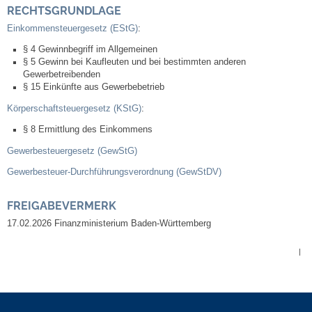
RECHTSGRUNDLAGE
Veranstaltungen & Feste
Einkommensteuergesetz (EStG)
:
§ 4
Gewinnbegriff im Allgemeinen
Veranstaltungskalender
§ 5 Gewinn bei Kaufleuten und bei bestimmten anderen
Gewerbetreibenden
§ 15 Einkünfte aus Gewerbebetrieb
Hasenropferfest
Körperschaftsteuergesetz (KStG)
:
§ 8
Ermittlung des Einkommens
Bücherei
Gewerbesteuergesetz (GewStG)
Veranstaltungen
Gewerbesteuer-Durchführungsverordnung (GewStDV)
Jugend in Löchgau
FREIGABEVERMERK
17.02.2026 Finanzministerium Baden-Württemberg
Skating-/Streetballanlage
|
Jugendhaus
Vereine