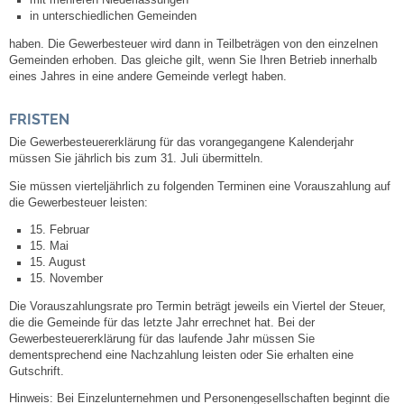
in unterschiedlichen Gemeinden
Kommunale Wärmeplanung
haben. Die Gewerbesteuer wird dann in Teilbeträgen von den einzelnen
Gemeinden erhoben. Das gleiche gilt, wenn Sie Ihren Betrieb innerhalb
Notruf
eines Jahres in eine andere Gemeinde verlegt haben.
Betreuung & Bildung
FRISTEN
Die Gewerbesteuererklärung für das vorangegangene Kalenderjahr
Schulen
müssen Sie jährlich bis zum 31. Juli übermitteln.
Sie müssen vierteljährlich zu folgenden Terminen eine Vorauszahlung auf
Kindergärten
die Gewerbesteuer leisten:
15. Februar
15. Mai
Musikschule
15. August
15. November
Kirchen & Religionen
Die Vorauszahlungsrate pro Termin beträgt jeweils ein Viertel der Steuer,
die die Gemeinde für das letzte Jahr errechnet hat. Bei der
Evangelische Kirchengemeinde
Gewerbesteuererklärung für das laufende Jahr müssen Sie
dementsprechend eine Nachzahlung leisten oder Sie erhalten eine
Gutschrift.
Katholische Kirchengemeinde
Hinweis: Bei Einzelunternehmen und Personengesellschaften beginnt die