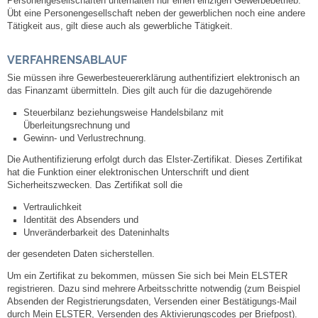
Personengesellschaften unterhalten nur einen einzigen Gewerbebetrieb.
Mitarbeiter
Übt eine Personengesellschaft neben der gewerblichen noch eine andere
Tätigkeit aus, gilt diese auch als gewerbliche Tätigkeit.
Stellenangebote
VERFAHRENSABLAUF
Ortsrecht
Sie müssen ihre Gewerbesteuererklärung authentifiziert elektronisch an
das Finanzamt übermitteln. Dies gilt auch für die dazugehörende
Schadensmeldungen
Steuerbilanz beziehungsweise Handelsbilanz mit
Überleitungsrechnung und
Gewinn- und Verlustrechnung.
Bürgerservice
Die Authentifizierung erfolgt durch das Elster-Zertifikat. Dieses Zertifikat
hat die Funktion einer elektronischen Unterschrift und dient
Gemeinderat
Sicherheitszwecken. Das Zertifikat soll die
Vertraulichkeit
Sitzungsberichte
Identität des Absenders und
Unveränderbarkeit des Dateninhalts
der gesendeten Daten sicherstellen.
Ratsinfo
Um ein Zertifikat zu bekommen, müssen Sie sich bei Mein ELSTER
registrieren. Dazu sind mehrere Arbeitsschritte notwendig (zum Beispiel
Gutachterausschuss
Absenden der Registrierungsdaten, Versenden einer Bestätigungs-Mail
durch Mein ELSTER, Versenden des Aktivierungscodes per Briefpost).