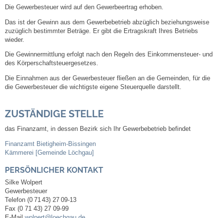
Die Gewerbesteuer wird auf den Gewerbeertrag erhoben.
Steuern
Das ist der Gewinn aus dem Gewerbebetrieb abzüglich beziehungsweise
zuzüglich bestimmter Beträge. Er gibt die Ertragskraft Ihres Betriebs
wieder.
Gebühren und Beiträge
Die Gewinnermittlung erfolgt nach den Regeln des Einkommensteuer- und
des Körperschaftsteuergesetzes.
Ortsrecht
Die Einnahmen aus der Gewerbesteuer fließen an die Gemeinden, für die
die Gewerbesteuer die wichtigste eigene Steuerquelle darstellt.
Haushalt 2026
ZUSTÄNDIGE STELLE
Trinkwasser - Härtebereich
das Finanzamt, in dessen Bezirk sich Ihr Gewerbebetrieb befindet
Redaktionsstatut für das Amtsblatt
Finanzamt Bietigheim-Bissingen
Kämmerei [Gemeinde Löchgau]
Service
PERSÖNLICHER KONTAKT
Silke
Wolpert
Notdienste
Gewerbesteuer
Telefon
(0
71
43) 27
09-13
Fax
(0
71
43) 27
09-99
Fahrplanauskünfte
E-Mail
wolpert@loechgau.de