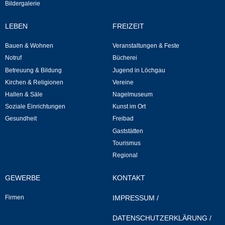
Bildergalerie
Selbsteintrag
LEBEN
FREIZEIT
Bauen & Wohnen
Veranstaltungen & Feste
Nagelmuseum
Notruf
Bücherei
Betreuung & Bildung
Jugend in Löchgau
Kunst im Ort
Kirchen & Religionen
Vereine
Hallen & Säle
Nagelmuseum
Dorfrundgang
Soziale Einrichtungen
Kunst im Ort
Gesundheit
Freibad
Kunst- und Kulturkreis
Gaststätten
Tourismus
Freibad
Regional
Gaststätten
GEWERBE
KONTAKT
Firmen
IMPRESSUM
/
Tourismus
DATENSCHUTZERKLÄRUNG
/