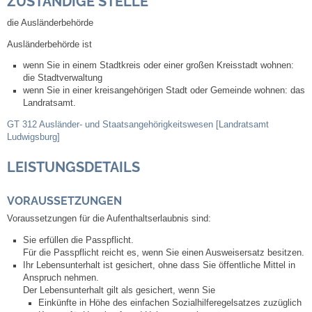
ZUSTÄNDIGE STELLE
die Ausländerbehörde
Abfall-Infos
Ausländerbehörde ist
wenn Sie in einem Stadtkreis oder einer großen Kreisstadt wohnen:
Ortsplan
die Stadtverwaltung
wenn Sie in einer kreisangehörigen Stadt oder Gemeinde wohnen: das
Bildergalerie
Landratsamt.
GT 312 Ausländer- und Staatsangehörigkeitswesen [Landratsamt
Ludwigsburg]
Rund um den Wein
LEISTUNGSDETAILS
Schlepper / Traktor
VORAUSSETZUNGEN
Rathaus
Voraussetzungen für die Aufenthaltserlaubnis sind:
Sie erfüllen die Passpflicht.
Aktuelles
Für die Passpflicht reicht es, wenn Sie einen Ausweisersatz besitzen.
Ihr Lebensunterhalt ist gesichert, ohne dass Sie öffentliche Mittel in
Anspruch nehmen.
Gemeindeverwaltung
Der Lebensunterhalt gilt als gesichert, wenn Sie
Einkünfte in Höhe des einfachen Sozialhilferegelsatzes zuzüglich