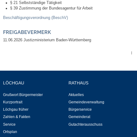
§ 21 Selbstständige Tätigkeit
§ 39 Zustimmung der Bundesagentur für Arbeit
Veranstaltungen & Feste
Beschäftigungsverordnung (BeschV)
Veranstaltungskalender
FREIGABEVERMERK
11.06.2026 Justizministerium Baden-Württemberg
Hasenropferfest
|
Bücherei
Veranstaltungen
LÖCHGAU
RATHAUS
Jugend in Löchgau
Grußwort Bürgermeister
Aktuelles
Kurzportrait
Gemeindeverwaltung
Skating-/Streetballanlage
Löchgau früher
Bürgerservice
Zahlen & Fakten
Gemeinderat
Jugendhaus
Service
Gutachterausschuss
Ortsplan
Vereine