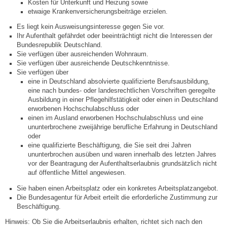
Mitarbeiter
Kosten für Unterkunft und Heizung sowie
etwaige Krankenversicherungsbeiträge erzielen.
Es liegt kein Ausweisungsinteresse gegen Sie vor.
Stellenangebote
Ihr Aufenthalt gefährdet oder beeinträchtigt nicht die Interessen der
Bundesrepublik Deutschland.
Ortsrecht
Sie verfügen über ausreichenden Wohnraum.
Sie verfügen über ausreichende Deutschkenntnisse.
Sie verfügen über
Schadensmeldungen
eine in Deutschland absolvierte qualifizierte Berufsausbildung,
eine nach bundes- oder landesrechtlichen Vorschriften geregelte
Ausbildung in einer Pflegehilfstätigkeit oder einen in Deutschland
Bürgerservice
erworbenen Hochschulabschluss oder
einen im Ausland erworbenen Hochschulabschluss und eine
ununterbrochene zweijährige berufliche Erfahrung in Deutschland
Gemeinderat
oder
eine qualifizierte Beschäftigung, die Sie seit drei Jahren
ununterbrochen ausüben und waren innerhalb des letzten Jahres
Sitzungsberichte
vor der Beantragung der Aufenthaltserlaubnis grundsätzlich nicht
auf öffentliche Mittel angewiesen.
Ratsinfo
Sie haben einen Arbeitsplatz oder ein konkretes Arbeitsplatzangebot.
Die Bundesagentur für Arbeit erteilt die erforderliche Zustimmung zur
Beschäftigung.
Gutachterausschuss
Hinweis:
Ob Sie die Arbeitserlaubnis erhalten, richtet sich nach den