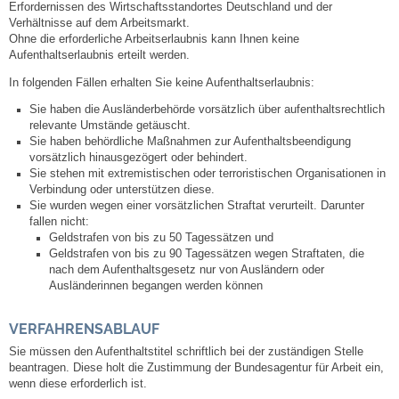
Erfordernissen des Wirtschaftsstandortes Deutschland und der
Leben
Verhältnisse auf dem Arbeitsmarkt.
Ohne die erforderliche Arbeitserlaubnis kann Ihnen keine
Aufenthaltserlaubnis erteilt werden.
Bauen & Wohnen
In folgenden Fällen erhalten Sie keine Aufenthaltserlaubnis:
NETZMonitor
Sie haben die Ausländerbehörde vorsätzlich über aufenthaltsrechtlich
relevante Umstände getäuscht.
Sie haben behördliche Maßnahmen zur Aufenthaltsbeendigung
Bodenrichtwerte
vorsätzlich hinausgezögert oder behindert.
Sie stehen mit extremistischen oder terroristischen Organisationen in
Verbindung oder unterstützen diese.
Bezirksschornsteinfeger
Sie wurden wegen einer vorsätzlichen Straftat verurteilt. Darunter
fallen nicht:
Laufende beschränkte Ausschreibungen
Geldstrafen von bis zu 50 Tagessätzen und
Geldstrafen von bis zu 90 Tagessätzen wegen Straftaten, die
nach dem Aufenthaltsgesetz nur von Ausländern oder
Bebauungspläne
Ausländerinnen begangen werden können
Fortschreibung Flächennutzungsplan
VERFAHRENSABLAUF
Sie müssen den Aufenthaltstitel schriftlich bei der zuständigen Stelle
beantragen.
Diese holt die Zustimmung der Bundesagentur für Arbeit ein,
Förderprogramm Balkonkraftwerk
wenn diese erforderlich ist.