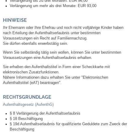
Verlängerung bis zu drei Monaten: EUR 96,00
Verlängerung um mehr als drei Monate: EUR 93,00
Neuapostolische Kirche
HINWEISE
Hallen & Säle
Ihr Ehemann oder Ihre Ehefrau und noch nicht volljährige Kinder haben
nach Erteilung der Aufenthaltserlaubnis unter bestimmten
Voraussetzungen ein Recht auf Familiennachzug.
Gemeindehalle
Sie dürfen ebenfalls erwerbstätig sein.
Wenn Sie selbständig tätig sein wollen, können Sie unter bestimmten
Sporthalle Greuth
Voraussetzungen eine Aufenthaltserlaubnis erhalten.
Sie erhalten den Aufenthaltstitel in Form einer Scheckkarte mit
Schulturnhalle
elektronischen Zusatzfunktionen.
Nähere Informationen dazu erhalten Sie unter "Elektronischen
Aufenthaltstitel (eAT) beantragen".
Hallen- und Raumreservierung
RECHTSGRUNDLAGE
Soziale Einrichtungen
Aufenthaltsgesetz (AufenthG)
Gesundheit
§ 8 Verlängerung der Aufenthaltserlaubnis
§ 18 Beschäftigung
§ 19d Aufenthaltserlaubnis für qualifizierte Geduldete zum Zweck der
Freizeit
Beschäftigung