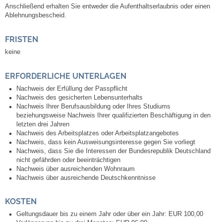
Anschließend erhalten Sie entweder die Aufenthaltserlaubnis oder einen
Kommunale Wärmeplanung
Ablehnungsbescheid.
Notruf
FRISTEN
keine
Betreuung & Bildung
ERFORDERLICHE UNTERLAGEN
Schulen
Nachweis der Erfüllung der Passpflicht
Nachweis des gesicherten Lebensunterhalts
Nachweis Ihrer Berufsausbildung oder Ihres Studiums
Kindergärten
beziehungsweise Nachweis Ihrer qualifizierten Beschäftigung in den
letzten drei Jahren
Nachweis des Arbeitsplatzes oder Arbeitsplatzangebotes
Musikschule
Nachweis, dass kein Ausweisungsinteresse gegen Sie vorliegt
Nachweis, dass Sie die Interessen der Bundesrepublik Deutschland
nicht gefährden oder beeinträchtigen
Kirchen & Religionen
Nachweis über ausreichenden Wohnraum
Nachweis über ausreichende Deutschkenntnisse
Evangelische Kirchengemeinde
KOSTEN
Katholische Kirchengemeinde
Geltungsdauer bis zu einem Jahr oder über ein Jahr: EUR 100,00