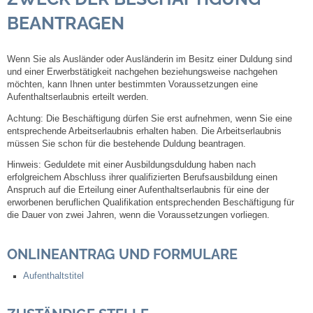
BEANTRAGEN
Steuern
Wenn Sie als Ausländer oder Ausländerin im Besitz einer Duldung sind
Gebühren und Beiträge
und einer Erwerbstätigkeit nachgehen beziehungsweise nachgehen
möchten, kann Ihnen unter bestimmten Voraussetzungen eine
Ortsrecht
Aufenthaltserlaubnis erteilt werden.
Achtung:
Die Beschäftigung dürfen Sie erst aufnehmen, wenn Sie eine
entsprechende Arbeitserlaubnis erhalten haben. Die Arbeitserlaubnis
Haushalt 2026
müssen Sie schon für die bestehende Duldung beantragen.
Hinweis: Geduldete mit einer Ausbildung
sduldung haben nach
Trinkwasser - Härtebereich
erfolgreichem Abschluss ihrer qualifizierten Berufsausbildung einen
Anspruch auf die Erteilung einer Aufenthaltserlaubnis für eine der
erworbenen beruflichen Qualifikation entsprechenden Beschäftigung für
Redaktionsstatut für das Amtsblatt
die Dauer von zwei Jahren, wenn die Voraussetzungen vorliegen.
Service
ONLINEANTRAG UND FORMULARE
Notdienste
Aufenthaltstitel
Fahrplanauskünfte