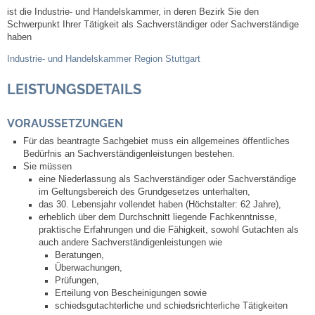
ist die Industrie- und Handelskammer, in deren Bezirk Sie den
Schwerpunkt Ihrer Tätigkeit als Sachverständiger oder Sachverständige
Abfall-Infos
haben
Industrie- und Handelskammer Region Stuttgart
Ortsplan
LEISTUNGSDETAILS
Bildergalerie
VORAUSSETZUNGEN
Rund um den Wein
Für das beantragte Sachgebiet muss ein allgemeines öffentliches
Bedürfnis an Sachverständigenleistungen bestehen.
Sie müssen
Schlepper / Traktor
eine Niederlassung als Sachverständiger oder Sachverständige
im Geltungsbereich des Grundgesetzes unterhalten,
das 30. Lebensjahr vollendet haben (Höchstalter: 62 Jahre),
Rathaus
erheblich über dem Durchschnitt liegende Fachkenntnisse,
praktische Erfahrungen und die Fähigkeit, sowohl Gutachten als
auch andere Sachverständigenleistungen wie
Aktuelles
Beratungen,
Überwachungen,
Prüfungen,
Gemeindeverwaltung
Erteilung von Bescheinigungen sowie
schiedsgutachterliche und schiedsrichterliche Tätigkeiten