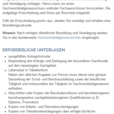
und Vereidigung vorliegen. Hierzu kann sie einen
Kommunale Wärmeplanung
Sachverständigenausschuss und/oder Fachausschüsse hinzuziehen. Die
endgültige Entscheidung wird Ihnen per Bescheid mitgeteilt.
Notruf
Fällt die Entscheidung positiv aus, werden Sie vereidigt und erhalten eine
Bestellungsurkunde.
Betreuung & Bildung
Hinweis:
Nach erfolgter öffentlicher Bestellung und Vereidigung werden
Sie in das bundesweite
Sachverständigenverzeichnis
eingetragen.
Schulen
ERFORDERLICHE UNTERLAGEN
ausgefülltes Antragsformular
Kindergärten
Begründung des Antrags und Darlegung der besonderen Sachkunde
auf dem beantragten Sachgebiet
Musikschule
Lebenslauf in Tabellenform
Neben den üblichen Angaben zur Person muss dieser eine genaue
Darstellung der Schul- und Berufsausbildung sowie der beruflichen
Kirchen & Religionen
Tätigkeit und insbesondere der Tätigkeit im Sachverständigenwesen
enthalten.
Abschriften oder Kopien der Berufsabschlüsse und berufsbezogenen
Evangelische Kirchengemeinde
beziehungsweise sachgebietsbezogenen Qualifikationen (z.B.
Diplome, Promotion)
Kopien von Arbeits- und Dienstbescheinigungen
Katholische Kirchengemeinde
Kopien von Teilnahmebestätigungen über erfolgte fachliche