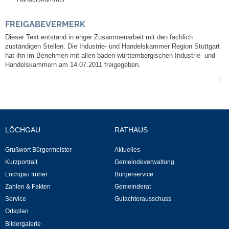
FREIGABEVERMERK
Selbsteintrag
Dieser Text entstand in enger Zusammenarbeit mit den fachlich
zuständigen Stellen. Die Industrie- und Handelskammer Region Stuttgart
Nagelmuseum
hat ihn im Benehmen mit allen baden-württembergischen Industrie- und
Handelskammern am 14.07.2011 freigegeben.
Kunst im Ort
|
Dorfrundgang
Kunst- und Kulturkreis
LÖCHGAU
RATHAUS
Grußwort Bürgermeister
Aktuelles
Freibad
Kurzportrait
Gemeindeverwaltung
Löchgau früher
Bürgerservice
Gaststätten
Zahlen & Fakten
Gemeinderat
Service
Gutachterausschuss
Tourismus
Ortsplan
Bildergalerie