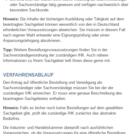
Leben
oder Sachverständige tätig gewesen und verfügen nachweislich über
besondere Sachkunde.
Bauen & Wohnen
Hinweis:
Die Inhalte der bisherigen Ausbildung oder Tätigkeit auf dem
beantragten Sachgebiet können wesentlich von den in Deutschland
erforderlichen Voraussetzungen abweichen. Sie müssen in diesem Fall
NETZMonitor
nach eigener Wahl entweder eine Eignungsprüfung oder einen
Anpassungslehrgang absolvieren.
Bodenrichtwerte
Tipp:
Weitere Bestellungsvoraussetzungen finden Sie in der
Sachverständigenordnung der zuständigen IHK. Auch nähere
Informationen zu Ihrem Sachgebiet teilt Ihnen diese gerne mit.
Bezirksschornsteinfeger
VERFAHRENSABLAUF
Laufende beschränkte Ausschreibungen
Den Antrag auf öffentliche Bestellung und Vereidigung als
Sachverständiger oder Sachverständige müssen Sie bei der der
zuständigen IHK einreichen. Er muss eine genaue Beschreibung des
Bebauungspläne
beantragten Sachgebietes enthalten.
Hinweis:
Falls es bisher noch keine Bestellungen auf dem gewählten
Fortschreibung Flächennutzungsplan
Sachgebiet gibt, prüft die zuständige IHK zunächst das abstrakte
Bedürfnis.
Förderprogramm Balkonkraftwerk
Die Industrie- und Handelskammer überprüft nach ausführlichen
Vorgesprächen, ob die Voraussetzungen für eine öffentliche Bestellung