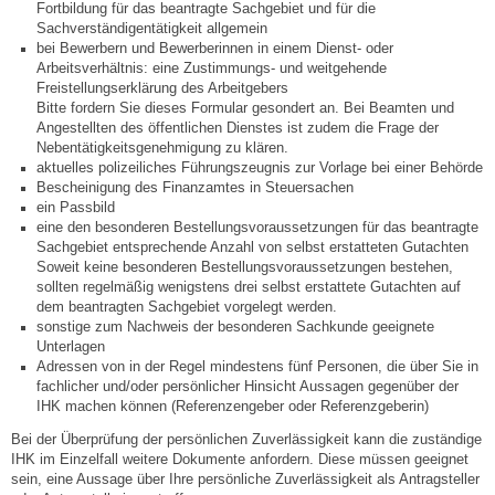
Fortbildung für das beantragte Sachgebiet und für die
Sachverständigentätigkeit allgemein
Neuapostolische Kirche
bei Bewerbern und Bewerberinnen in einem Dienst- oder
Arbeitsverhältnis: eine Zustimmungs- und weitgehende
Hallen & Säle
Freistellungserklärung des Arbeitgebers
Bitte fordern Sie dieses Formular gesondert an. Bei Beamten und
Angestellten des öffentlichen Dienstes ist zudem die Frage der
Gemeindehalle
Nebentätigkeitsgenehmigung zu klären.
aktuelles polizeiliches Führungszeugnis zur Vorlage bei einer Behörde
Bescheinigung des Finanzamtes in Steuersachen
Sporthalle Greuth
ein Passbild
eine den besonderen Bestellungsvoraussetzungen für das beantragte
Sachgebiet entsprechende Anzahl von selbst erstatteten Gutachten
Schulturnhalle
Soweit keine besonderen Bestellungsvoraussetzungen bestehen,
sollten regelmäßig wenigstens drei selbst erstattete Gutachten auf
dem beantragten Sachgebiet vorgelegt werden.
Hallen- und Raumreservierung
sonstige zum Nachweis der besonderen Sachkunde geeignete
Unterlagen
Adressen von in der Regel mindestens fünf Personen, die über Sie in
Soziale Einrichtungen
fachlicher und/oder persönlicher Hinsicht Aussagen gegenüber der
IHK machen können (Referenzengeber oder Referenzgeberin)
Gesundheit
Bei der Überprüfung der persönlichen Zuverlässigkeit kann die zuständige
IHK im Einzelfall weitere Dokumente anfordern. Diese müssen geeignet
sein, eine Aussage über Ihre persönliche Zuverlässigkeit als Antragsteller
Freizeit