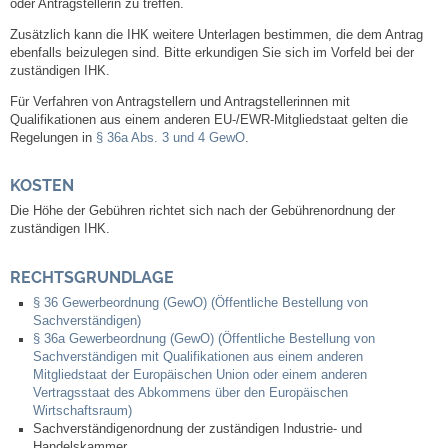
oder Antragstellerin zu treffen.
Zusätzlich kann die IHK weitere Unterlagen bestimmen, die dem Antrag
Veranstaltungen & Feste
ebenfalls beizulegen sind. Bitte erkundigen Sie sich im Vorfeld bei der
zuständigen IHK.
Veranstaltungskalender
Für Verfahren von Antragstellern und Antragstellerinnen mit
Qualifikationen aus einem anderen EU-/EWR-Mitgliedstaat gelten die
Regelungen in
§ 36a Abs. 3 und 4 GewO
.
Hasenropferfest
KOSTEN
Bücherei
Die Höhe der Gebühren richtet sich nach der Gebührenordnung der
zuständigen IHK.
Veranstaltungen
RECHTSGRUNDLAGE
Jugend in Löchgau
§ 36 Gewerbeordnung (GewO) (Öffentliche Bestellung von
Sachverständigen)
§ 36a Gewerbeordnung (GewO) (Öffentliche Bestellung von
Skating-/Streetballanlage
Sachverständigen mit Qualifikationen aus einem anderen
Mitgliedstaat der Europäischen Union oder einem anderen
Jugendhaus
Vertragsstaat des Abkommens über den Europäischen
Wirtschaftsraum)
Sachverständigenordnung der zuständigen Industrie- und
Vereine
Handelskammer