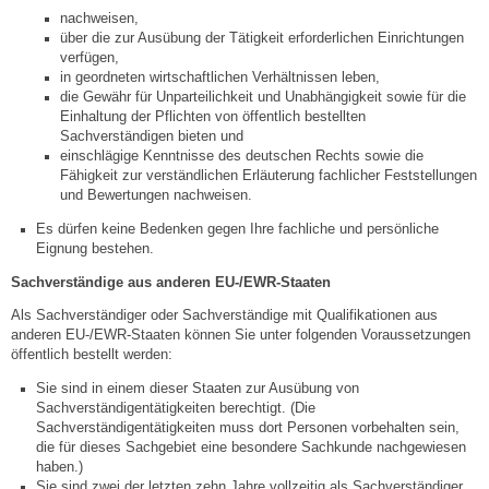
Mitarbeiter
nachweisen,
über die zur Ausübung der Tätigkeit erforderlichen Einrichtungen
verfügen,
Stellenangebote
in geordneten wirtschaftlichen Verhältnissen leben,
die Gewähr für Unparteilichkeit und Unabhängigkeit sowie für die
Ortsrecht
Einhaltung der Pflichten von öffentlich bestellten
Sachverständigen bieten und
einschlägige Kenntnisse des deutschen Rechts sowie die
Schadensmeldungen
Fähigkeit zur verständlichen Erläuterung fachlicher Feststellungen
und Bewertungen nachweisen.
Bürgerservice
Es dürfen keine Bedenken gegen Ihre fachliche und persönliche
Eignung bestehen.
Gemeinderat
Sachverständige aus anderen EU-/EWR-Staaten
Als Sachverständiger oder Sachverständige mit Qualifikationen aus
anderen EU-/EWR-Staaten können Sie unter folgenden Voraussetzungen
Sitzungsberichte
öffentlich bestellt werden:
Sie sind in einem dieser Staaten zur Ausübung von
Ratsinfo
Sachverständigentätigkeiten berechtigt. (Die
Sachverständigentätigkeiten muss dort Personen vorbehalten sein,
Gutachterausschuss
die für dieses Sachgebiet eine besondere Sachkunde nachgewiesen
haben.)
Sie sind zwei der letzten zehn Jahre vollzeitig als Sachverständiger