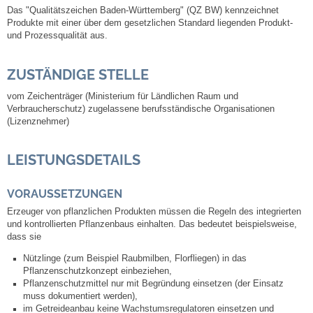
Das "Qualitätszeichen Baden-Württemberg" (QZ BW) kennzeichnet
Produkte mit einer über dem gesetzlichen Standard liegenden Produkt-
Steuern
und Prozessqualität aus.
Gebühren und Beiträge
ZUSTÄNDIGE STELLE
vom Zeichenträger (Ministerium für Ländlichen Raum und
Ortsrecht
Verbraucherschutz) zugelassene berufsständische Organisationen
(Lizenznehmer)
Haushalt 2026
LEISTUNGSDETAILS
Trinkwasser - Härtebereich
VORAUSSETZUNGEN
Redaktionsstatut für das Amtsblatt
Erzeuger von pflanzlichen Produkten müssen die Regeln des integrierten
und kontrollierten Pflanzenbaus einhalten.
Das bedeutet beispielsweise,
dass
sie
Service
Nützlinge (zum Beispiel Raubmilben, Florfliegen) in das
Pflanzenschutzkonzept einbeziehen,
Notdienste
Pflanzenschutzmittel nur mit Begründung einsetzen (
der
Einsatz
muss
dokumentiert werden
),
im Getreideanbau keine Wachstumsregulatoren einsetzen und
Fahrplanauskünfte