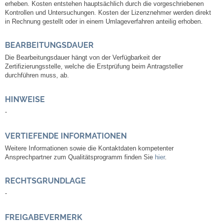
erheben. Kosten entstehen hauptsächlich durch die vorgeschriebenen
Leben
Kontrollen und Untersuchungen. Kosten der Lizenznehmer werden direkt
in Rechnung gestellt oder in einem Umlageverfahren anteilig erhoben.
Bauen & Wohnen
BEARBEITUNGSDAUER
NETZMonitor
Die Bearbeitungsdauer hängt von der Verfügbarkeit der
Zertifizierungsstelle, welche die Erstprüfung beim Antragsteller
durchführen muss, ab.
Bodenrichtwerte
HINWEISE
Bezirksschornsteinfeger
-
Laufende beschränkte Ausschreibungen
VERTIEFENDE INFORMATIONEN
Weitere Informationen sowie die Kontaktdaten kompetenter
Bebauungspläne
Ansprechpartner zum Qualitätsprogramm finden Sie
hier
.
RECHTSGRUNDLAGE
Fortschreibung Flächennutzungsplan
-
Förderprogramm Balkonkraftwerk
FREIGABEVERMERK