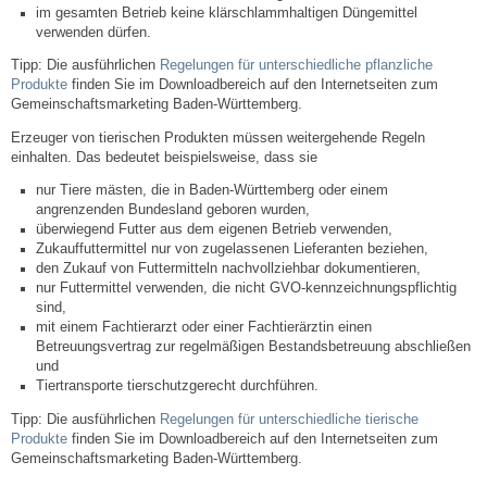
im gesamten Betrieb keine klärschlammhaltigen Düngemittel
verwenden dürfen.
Abfall-Infos
Tipp: Die ausführlichen
Regelungen für unterschiedliche pflanzliche
Produkte
finden Sie im Downloadbereich auf den Internetseiten zum
Ortsplan
Gemeinschaftsmarketing Baden-Württemberg.
Erzeuger von tierischen Produkten müssen weitergehende Regeln
einhalten.
Das bedeutet beispielsweise, dass
sie
Bildergalerie
nur
Tiere mästen, die in Baden-Württemberg oder einem
angrenzenden Bundesland geboren wurden,
Rund um den Wein
überwiegend Futter aus dem eigenen Betrieb verwenden,
Zukauffuttermittel nur von zugelassenen Lieferanten beziehen,
den Zukauf von Futtermitteln nachvollziehbar dokumentieren,
Schlepper / Traktor
nur Futtermittel verwenden, die nicht GVO-kennzeichnungspflichtig
sind,
Rathaus
mit einem Fachtierarzt oder einer Fachtierärztin einen
Betreuungsvertrag zur regelmäßigen Bestandsbetreuung abschließen
und
Aktuelles
Tiertransporte tierschutzgerecht durchführen.
Tipp: Die ausführlichen
Regelungen für unterschiedliche tierische
Gemeindeverwaltung
Produkte
finden Sie im Downloadbereich auf den Internetseiten zum
Gemeinschaftsmarketing Baden-Württemberg.