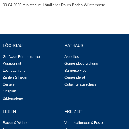
09.04.2025 Ministerium Ländlicher Raum Baden-Württemberg
Kommunale Wärmeplanung
|
Notruf
Betreuung & Bildung
LÖCHGAU
RATHAUS
Schulen
Grußwort Bürgermeister
Aktuelles
Kurzportrait
Gemeindeverwaltung
Kindergärten
Löchgau früher
Bürgerservice
Zahlen & Fakten
Gemeinderat
Musikschule
Service
Gutachterausschuss
Ortsplan
Kirchen & Religionen
Bildergalerie
Evangelische Kirchengemeinde
LEBEN
FREIZEIT
Bauen & Wohnen
Veranstaltungen & Feste
Katholische Kirchengemeinde