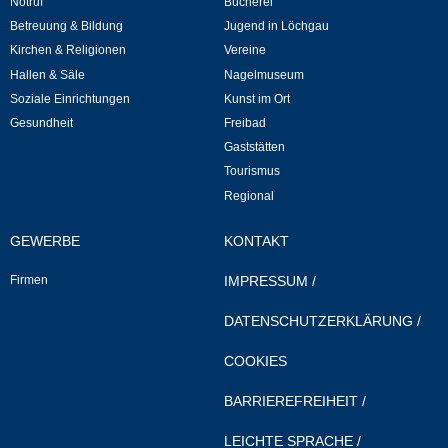
Notruf
Bücherei
Betreuung & Bildung
Jugend in Löchgau
Neuapostolische Kirche
Kirchen & Religionen
Vereine
Hallen & Säle
Nagelmuseum
Hallen & Säle
Soziale Einrichtungen
Kunst im Ort
Gesundheit
Freibad
Gemeindehalle
Gaststätten
Tourismus
Sporthalle Greuth
Regional
Schulturnhalle
GEWERBE
KONTAKT
Firmen
IMPRESSUM
/
Hallen- und Raumreservierung
DATENSCHUTZERKLÄRUNG
/
Soziale Einrichtungen
COOKIES
Gesundheit
BARRIEREFREIHEIT
/
Freizeit
LEICHTE SPRACHE
/