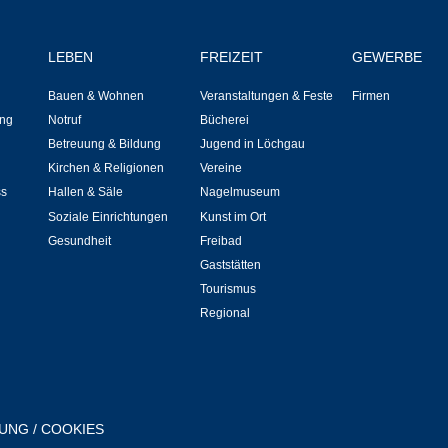
Hallen & Säle
LEBEN
FREIZEIT
GEWERBE
Gemeindehalle
Bauen & Wohnen
Veranstaltungen & Feste
Firmen
ng
Notruf
Bücherei
Sporthalle Greuth
Betreuung & Bildung
Jugend in Löchgau
Kirchen & Religionen
Vereine
Schulturnhalle
ss
Hallen & Säle
Nagelmuseum
Soziale Einrichtungen
Kunst im Ort
Hallen- und Raumreservierung
Gesundheit
Freibad
Gaststätten
Soziale Einrichtungen
Tourismus
Regional
Gesundheit
Freizeit
RUNG
/
COOKIES
Veranstaltungen & Feste