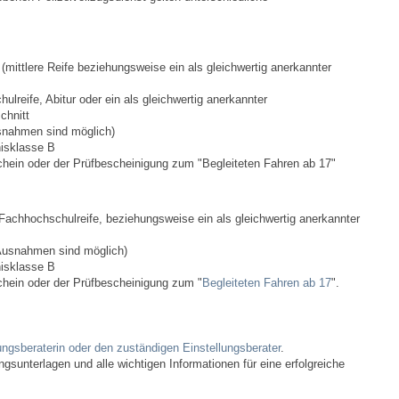
Stellenangebote
Ortsrecht
s
(mittlere Reife beziehungsweise ein als gleichwertig anerkannter
Schadensmeldungen
ulreife, Abitur oder ein als gleichwertig anerkannter
chnitt
snahmen sind möglich)
Bürgerservice
nisklasse B
chein oder der Prüfbescheinigung zum "Begleiteten Fahren ab 17"
Gemeinderat
 Fachhochschulreife, beziehungsweise ein als gleichwertig anerkannter
Sitzungsberichte
usnahmen sind möglich)
nisklasse B
Ratsinfo
chein oder der Prüfbescheinigung zum "
Begleiteten Fahren ab 17
".
Gutachterausschuss
ungsberaterin oder den zuständigen Einstellungsberater
.
Leben
ngsunterlagen und alle wichtigen Informationen für eine erfolgreiche