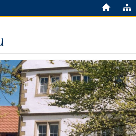
Löchgau
Grußwort Bürgermeister
Kurzportrait
Löchgau früher
Zahlen & Fakten
Steuern