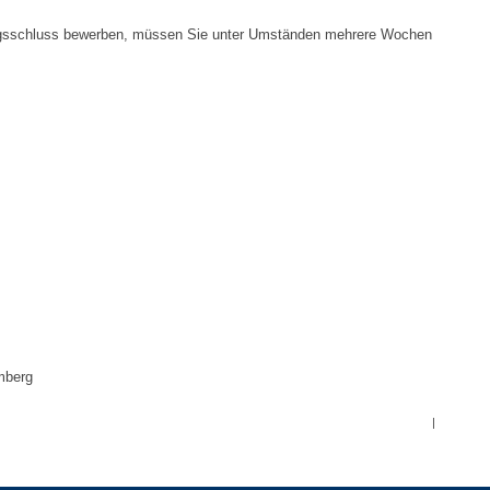
Notruf
ngsschluss bewerben, müssen Sie unter Umständen mehrere Wochen
Betreuung & Bildung
Schulen
Kindergärten
Musikschule
Kirchen & Religionen
Evangelische Kirchengemeinde
mberg
Katholische Kirchengemeinde
|
Neuapostolische Kirche