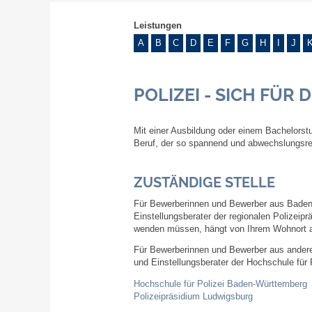
Leistungen
A
B
C
D
E
F
G
H
I
J
POLIZEI - SICH FÜR
Mit einer Ausbildung oder einem Bachelorst
Beruf, der so spannend und abwechslungsrei
ZUSTÄNDIGE STELLE
Für Bewerberinnen und Bewerber aus Baden-
Einstellungsberater der regionalen Polizeipr
wenden müssen, hängt von Ihrem Wohnort 
Für Bewerberinnen und Bewerber aus andere
und Einstellungsberater der Hochschule für
Hochschule für Polizei Baden-Württemberg
Polizeipräsidium Ludwigsburg