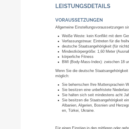
LEISTUNGSDETAILS
VORAUSSETZUNGEN
Allgemeine Einstellungsvoraussetzungen si
Weiße Weste: kein Konflikt mit dem Ge
Verfassungstreue: Eintreten für die fre
deutsche Staatsangehörigkeit
(für nich
Mindestkörpergröße: 1,60 Meter
(Ausnah
körperliche Fitness
BMI (Body-Mass-Index): zwischen 18 u
Wenn Sie die deutsche Staatsangehörigkeit 
möglich:
Sie beherrschen Ihre Muttersprachein Wo
Sie besitzen eine unbefristete Niederla
Sie halten sich seit mindestens acht Ja
Sie besitzen die Staatsangehörigkeit ei
Al­ba­ni­en, Al­ge­ri­en, Bos­ni­en und Her­ze
en, Tür­kei, Ukrai­ne.
Für einen Einstieg in den mittleren oder geh