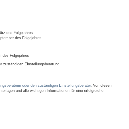
Bauen & Wohnen
NETZMonitor
Bodenrichtwerte
ärz des Folgejahres
eptember des Folgejahres
Bezirksschornsteinfeger
li des Folgejahres
Laufende beschränkte Ausschreibungen
er zuständigen Einstellungsberatung.
Bebauungspläne
ungsberaterin oder den zuständigen Einstellungsberater
. Von diesen
terlagen und alle wichtigen Informationen für eine erfolgreiche
Fortschreibung Flächennutzungsplan
Förderprogramm Balkonkraftwerk
Kommunale Wärmeplanung