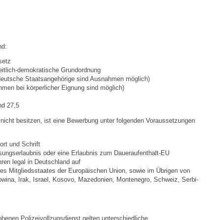
Ortsplan
nd:
Bildergalerie
setz
iheitlich-demokratische Grundordnung
Rund um den Wein
tdeutsche Staatsangehörige sind Ausnahmen möglich)
men bei körperlicher Eignung sind möglich)
Schlepper / Traktor
nd 27,5
nicht besitzen, ist eine Bewerbung unter folgenden Voraussetzungen
Rathaus
rt und Schrift
Aktuelles
ssungserlaubnis oder eine Erlaubnis zum Daueraufenthalt-EU
hren legal in Deutschland auf
nes Mitgliedsstaates der Europäischen Union, sowie im Übrigen von
Gemeindeverwaltung
­go­wi­na, Irak, Israel, Ko­so­vo, Ma­ze­do­ni­en, Mon­te­ne­gro, Schweiz, Ser­bi­
Mitarbeiter
obenen Polizeivollzugsdienst gelten unterschiedliche