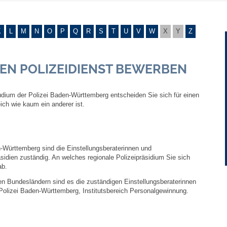
Gebühren und Beiträge
K
L
M
N
O
P
Q
R
S
T
U
V
W
X
Y
Z
Ortsrecht
 DEN POLIZEIDIENST BEWERBEN
Haushalt 2026
udium der Polizei Baden-Württemberg entscheiden Sie sich für einen
Trinkwasser - Härtebereich
ch wie kaum ein anderer ist.
Redaktionsstatut für das Amtsblatt
Service
Württemberg sind die Einstellungsberaterinnen und
äsidien zuständig. An welches regionale Polizeipräsidium Sie sich
ab.
Notdienste
n Bundesländern sind es die zuständigen Einstellungsberaterinnen
 Polizei Baden-Württemberg, Institutsbereich Personalgewinnung.
Fahrplanauskünfte
Abfall-Infos