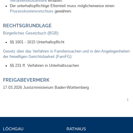
Verfahrenskostenhilfe
erhalten.
Der unterhaltspflichtige Elternteil muss möglicherweise einen
Kommunale Wärmeplanung
Prozesskostenvorschuss
gewähren.
Notruf
RECHTSGRUNDLAGE
Bürgerliches Gesetzbuch (BGB)
:
Betreuung & Bildung
§§ 1601 - 1615 Unterhaltspflicht
Schulen
Gesetz über das Verfahren in Familiensachen und in den Angelegenheiten
der freiwilligen Gerichtsbarkeit (FamFG)
:
§§ 231 ff. Verfahren in Unterhaltssachen
Kindergärten
FREIGABEVERMERK
Musikschule
17.03.2026 Justizministerium Baden-Württemberg
Kirchen & Religionen
|
Evangelische Kirchengemeinde
Katholische Kirchengemeinde
LÖCHGAU
RATHAUS