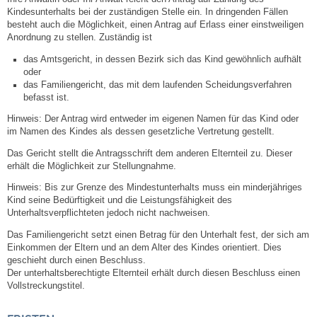
Mitarbeiter
Kindesunterhalts bei der zuständigen Stelle ein. In dringenden Fällen
besteht auch die Möglichkeit, einen Antrag auf Erlass einer einstweiligen
Anordnung zu stellen. Zuständig ist
Stellenangebote
das Amtsgericht, in dessen Bezirk sich das Kind gewöhnlich aufhält
oder
Ortsrecht
das Familiengericht, das mit dem laufenden Scheidungsverfahren
befasst ist.
Schadensmeldungen
Hinweis:
Der Antrag wird entweder im eigenen Namen für das Kind oder
im Namen des Kindes als dessen gesetzliche Vertretung gestellt.
Bürgerservice
Das Gericht stellt die Antragsschrift dem anderen Elternteil zu. Dieser
erhält die Möglichkeit zur Stellungnahme.
Gemeinderat
Hinweis:
Bis zur Grenze des Mindestunterhalts muss ein minderjähriges
Kind seine Bedürftigkeit und die Leistungsfähigkeit des
Unterhaltsverpflichteten jedoch nicht nachweisen.
Sitzungsberichte
Das Familiengericht setzt einen Betrag für den Unterhalt fest, der sich am
Einkommen der Eltern und an dem Alter des Kindes orientiert. Dies
Ratsinfo
geschieht durch einen Beschluss.
Der unterhaltsberechtigte Elternteil erhält durch diesen Beschluss einen
Vollstreckungstitel.
Gutachterausschuss