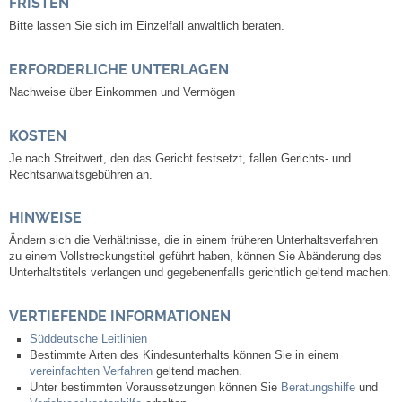
FRISTEN
Leben
Bitte lassen Sie sich im Einzelfall anwaltlich beraten.
Bauen & Wohnen
ERFORDERLICHE UNTERLAGEN
Nachweise über Einkommen und Vermögen
NETZMonitor
KOSTEN
Bodenrichtwerte
Je nach Streitwert, den das Gericht festsetzt, fallen Gerichts- und
Rechtsanwaltsgebühren an.
Bezirksschornsteinfeger
HINWEISE
Laufende beschränkte Ausschreibungen
Ändern sich die Verhältnisse, die in einem früheren Unterhaltsverfahren
zu einem Vollstreckungstitel geführt haben, können Sie Abänderung des
Unterhaltstitels verlangen und gegebenenfalls gerichtlich geltend machen.
Bebauungspläne
VERTIEFENDE INFORMATIONEN
Fortschreibung Flächennutzungsplan
Süddeutsche Leitlinien
Bestimmte Arten des Kindesunterhalts können Sie in einem
vereinfachten Verfahren
geltend machen.
Förderprogramm Balkonkraftwerk
Unter bestimmten Voraussetzungen können Sie
Beratungshilfe
und