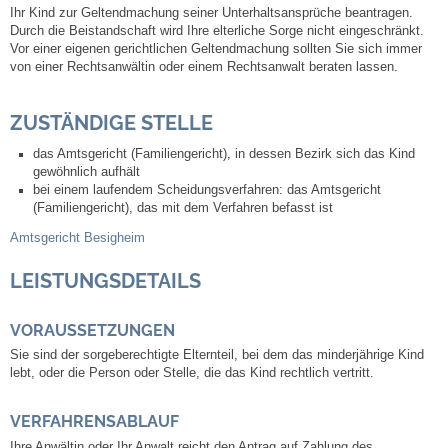
Ihr Kind zur Geltendmachung seiner Unterhaltsansprüche beantragen.
Durch die Beistandschaft wird Ihre elterliche Sorge nicht eingeschränkt.
Abfall-Infos
Vor einer eigenen gerichtlichen Geltendmachung sollten Sie sich immer
von einer Rechtsanwältin oder einem Rechtsanwalt beraten lassen.
Ortsplan
ZUSTÄNDIGE STELLE
Bildergalerie
das Amtsgericht (Familiengericht), in dessen Bezirk sich das Kind
gewöhnlich aufhält
bei einem laufendem Scheidungsverfahren: das Amtsgericht
Rund um den Wein
(Familiengericht), das mit dem Verfahren befasst ist
Amtsgericht Besigheim
Schlepper / Traktor
LEISTUNGSDETAILS
Rathaus
VORAUSSETZUNGEN
Aktuelles
Sie sind der sorgeberechtigte Elternteil, bei dem das minderjährige Kind
lebt, oder die Person oder Stelle, die das Kind rechtlich vertritt.
Gemeindeverwaltung
VERFAHRENSABLAUF
Ihre Anwältin oder Ihr Anwalt reicht den Antrag auf Zahlung des