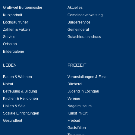
Grußwort Bürgermeister
Aktuelles
Neuapostolische Kirche
Kurzportrait
Gemeindeverwaltung
Löchgau früher
Bürgerservice
Hallen & Säle
Zahlen & Fakten
Gemeinderat
Service
Gutachterausschuss
Gemeindehalle
Ortsplan
Bildergalerie
Sporthalle Greuth
LEBEN
FREIZEIT
Schulturnhalle
Bauen & Wohnen
Veranstaltungen & Feste
Notruf
Bücherei
Hallen- und Raumreservierung
Betreuung & Bildung
Jugend in Löchgau
Kirchen & Religionen
Vereine
Soziale Einrichtungen
Hallen & Säle
Nagelmuseum
Soziale Einrichtungen
Kunst im Ort
Gesundheit
Gesundheit
Freibad
Gaststätten
Freizeit