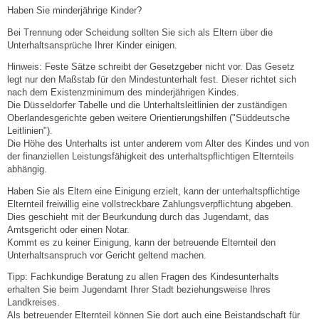
Haben Sie minderjährige Kinder?
Steuern
Bei Trennung oder Scheidung sollten Sie sich als Eltern über die
Unterhaltsansprüche Ihrer Kinder einigen.
Gebühren und Beiträge
Hinweis:
Feste Sätze schreibt der Gesetzgeber nicht vor
. Das Gesetz
legt
nur
den Maßstab für den Mindestunterhalt fest
. Dieser richtet
sich
nach dem Existenzminimum des minderjährigen Kindes
.
Ortsrecht
Die Düsseldorfer Tabelle und die Unterhaltsleitlinien der zuständigen
Oberlandesgerichte geben
weitere
Orientierungshilfen ("Süddeutsche
Leitlinien").
Haushalt 2026
Die Höhe des Unterhalts ist unter anderem vom Alter des Kindes und von
der finanziellen Leistungsfähigkeit des unterhaltspflichtigen Elternteils
abhängig.
Trinkwasser - Härtebereich
Haben Sie als Eltern eine Einigung erzielt, kann der unterhaltspflichtige
Elternteil freiwillig eine vollstreckbare Zahlungsverpflichtung abgeben.
Redaktionsstatut für das Amtsblatt
Dies geschieht mit der Beurkundung durch das Jugendamt, das
Amtsgericht oder einen Notar.
Kommt es zu keiner Einigung, kann der betreuende Elternteil den
Service
Unterhaltsanspruch vor Gericht geltend machen.
Tipp:
Fachkundige Beratung zu allen Fragen des Kindesunterhalts
Notdienste
erhalten Sie beim Jugendamt Ihrer Stadt beziehungsweise Ihres
Landkreises.
Fahrplanauskünfte
Als betreuender Elternteil können
S
ie dort auch eine Beistandschaft für