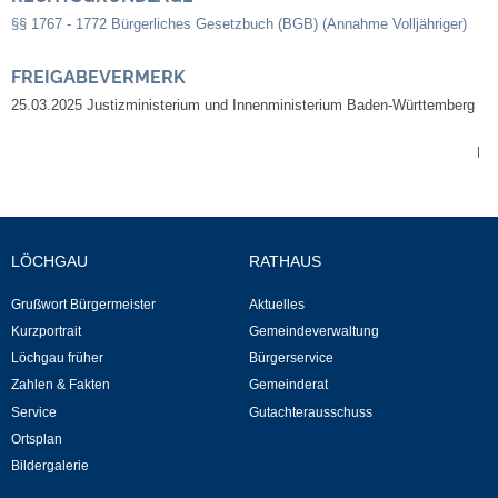
Kommunale Wärmeplanung
§§ 1767 - 1772 Bürgerliches Gesetzbuch (BGB) (Annahme Volljähriger)
FREIGABEVERMERK
Notruf
25.03.2025 Justizministerium und Innenministerium Baden-Württemberg
Betreuung & Bildung
|
Schulen
Kindergärten
LÖCHGAU
RATHAUS
Grußwort Bürgermeister
Aktuelles
Musikschule
Kurzportrait
Gemeindeverwaltung
Löchgau früher
Bürgerservice
Kirchen & Religionen
Zahlen & Fakten
Gemeinderat
Service
Gutachterausschuss
Evangelische Kirchengemeinde
Ortsplan
Bildergalerie
Katholische Kirchengemeinde