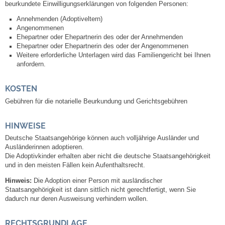
beurkundete Einwilligungserklärungen von folgenden Personen:
Leben
Annehmenden (Adoptiveltern)
Angenommenen
Bauen & Wohnen
Ehepartner oder Ehepartnerin des oder der Annehmenden
Ehepartner oder Ehepartnerin des oder der Angenommenen
Weitere erforderliche Unterlagen wird das Familiengericht bei Ihnen
NETZMonitor
anfordern.
Bodenrichtwerte
KOSTEN
Gebühren für die notarielle Beurkundung und Gerichtsgebühren
Bezirksschornsteinfeger
HINWEISE
Laufende beschränkte Ausschreibungen
Deutsche Staatsangehörige können auch volljährige Ausländer und
Ausländerinnen adoptieren.
Die Adoptivkinder erhalten aber nicht die deutsche Staatsangehörigkeit
Bebauungspläne
und in den meisten Fällen kein Aufenthaltsrecht.
Hinweis:
Die Adoption einer Person mit ausländischer
Fortschreibung Flächennutzungsplan
Staatsangehörigkeit ist dann sittlich nicht gerechtfertigt, wenn Sie
dadurch nur deren Ausweisung verhindern wollen.
Förderprogramm Balkonkraftwerk
RECHTSGRUNDLAGE