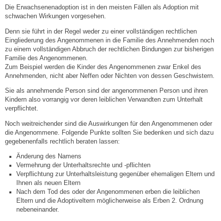
Die Erwachsenenadoption ist in den meisten Fällen als Adoption mit
schwachen Wirkungen vorgesehen.
Steuern
Denn sie führt in der Regel weder zu einer vollständigen rechtlichen
Eingliederung des Angenommenen in die Familie des Annehmenden noch
Gebühren und Beiträge
zu einem vollständigen Abbruch der rechtlichen Bindungen zur bisherigen
Familie des Angenommenen.
Zum Beispiel werden die Kinder des Angenommenen zwar Enkel des
Ortsrecht
Annehmenden, nicht aber Neffen oder Nichten von dessen Geschwistern.
Sie als annehmende Person sind der angenommenen Person und ihren
Haushalt 2026
Kindern also vorrangig vor deren leiblichen Verwandten zum Unterhalt
verpflichtet.
Trinkwasser - Härtebereich
Noch weitreichender sind die Auswirkungen für den Angenommenen oder
die Angenommene. Folgende Punkte sollten Sie bedenken und sich dazu
gegebenenfalls rechtlich beraten lassen:
Redaktionsstatut für das Amtsblatt
Änderung des Namens
Vermehrung der Unterhaltsrechte und -pflichten
Service
Verpflichtung zur Unterhaltsleistung gegenüber ehemaligen Eltern und
Ihnen als neuen Eltern
Nach dem Tod des oder der Angenommenen erben die leiblichen
Notdienste
Eltern und die Adoptiveltern möglicherweise als Erben 2. Ordnung
nebeneinander.
Fahrplanauskünfte