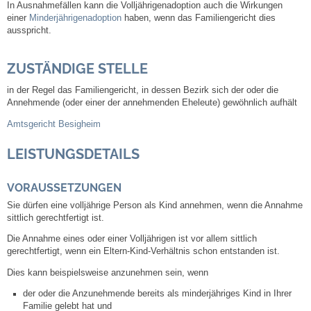
In Ausnahmefällen kann die Volljährigenadoption auch die Wirkungen
einer
Minderjährigenadoption
haben, wenn das Familiengericht dies
ausspricht.
Abfall-Infos
ZUSTÄNDIGE STELLE
Ortsplan
in der Regel das Familiengericht, in dessen Bezirk sich der oder die
Bildergalerie
Annehmende (oder einer der annehmenden Eheleute) gewöhnlich aufhält
Amtsgericht Besigheim
Rund um den Wein
LEISTUNGSDETAILS
Schlepper / Traktor
VORAUSSETZUNGEN
Sie dürfen eine volljährige Person als Kind annehmen, wenn die Annahme
Rathaus
sittlich gerechtfertigt ist.
Die Annahme eines oder einer Volljährigen ist vor allem sittlich
Aktuelles
gerechtfertigt, wenn ein Eltern-Kind-Verhältnis schon entstanden ist.
Dies kann beispielsweise anzunehmen sein, wenn
Gemeindeverwaltung
der oder die Anzunehmende bereits als minderjähriges Kind in Ihrer
Familie gelebt hat und