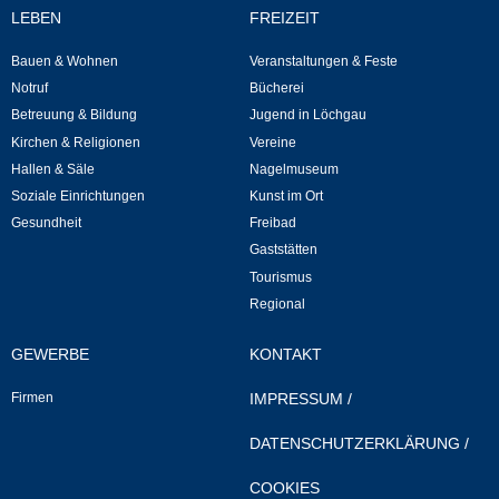
LEBEN
FREIZEIT
Neuapostolische Kirche
Bauen & Wohnen
Veranstaltungen & Feste
Notruf
Bücherei
Hallen & Säle
Betreuung & Bildung
Jugend in Löchgau
Kirchen & Religionen
Vereine
Gemeindehalle
Hallen & Säle
Nagelmuseum
Soziale Einrichtungen
Kunst im Ort
Sporthalle Greuth
Gesundheit
Freibad
Gaststätten
Schulturnhalle
Tourismus
Regional
Hallen- und Raumreservierung
GEWERBE
KONTAKT
Soziale Einrichtungen
Firmen
IMPRESSUM
/
Gesundheit
DATENSCHUTZERKLÄRUNG
/
Freizeit
COOKIES