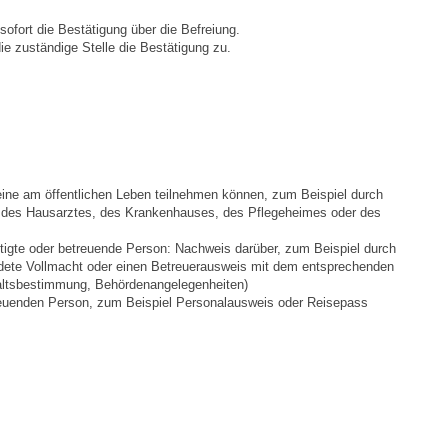
Stellenangebote
 sofort die Bestätigung über die Befreiung.
ie zuständige Stelle die Bestätigung zu.
Ortsrecht
Schadensmeldungen
Bürgerservice
eine am öffentlichen Leben teilnehmen können, zum Beispiel durch
Gemeinderat
r des Hausarztes, des Krankenhauses, des Pflegeheimes oder des
tigte oder betreuende Person: Nachweis darüber, zum Beispiel durch
Sitzungsberichte
undete Vollmacht oder einen Betreuerausweis mit dem entsprechenden
altsbestimmung, Behördenangelegenheiten)
reuenden Person, zum Beispiel Personalausweis oder Reisepass
Ratsinfo
Gutachterausschuss
Leben