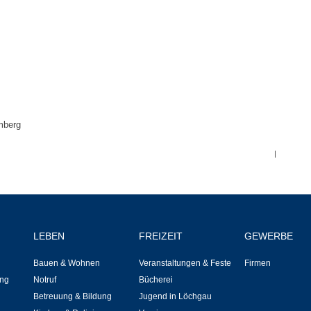
Bauen & Wohnen
NETZMonitor
Bodenrichtwerte
Bezirksschornsteinfeger
mberg
Laufende beschränkte Ausschreibungen
|
Bebauungspläne
Fortschreibung Flächennutzungsplan
LEBEN
FREIZEIT
GEWERBE
Förderprogramm Balkonkraftwerk
Bauen & Wohnen
Veranstaltungen & Feste
Firmen
ng
Notruf
Bücherei
Kommunale Wärmeplanung
Betreuung & Bildung
Jugend in Löchgau