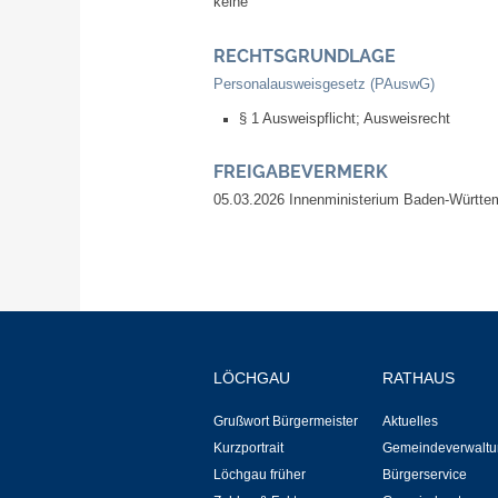
keine
RECHTSGRUNDLAGE
Personalausweisgesetz (PAuswG)
§ 1 Ausweispflicht; Ausweisrecht
FREIGABEVERMERK
05.03.2026 Innenministerium Baden-Württe
LÖCHGAU
RATHAUS
Grußwort Bürgermeister
Aktuelles
Kurzportrait
Gemeindeverwaltu
Löchgau früher
Bürgerservice