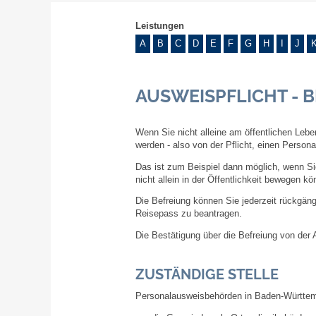
Leistungen
A
B
C
D
E
F
G
H
I
J
AUSWEISPFLICHT - 
Wenn Sie nicht alleine am öffentlichen Lebe
werden - also von der Pflicht, einen Person
Das ist zum Beispiel dann möglich, wenn Sie
nicht allein in der Öffentlichkeit bewegen kö
Die Befreiung können Sie jederzeit rückgän
Reisepass zu beantragen.
Die Bestätigung über die Befreiung von der 
ZUSTÄNDIGE STELLE
Personalausweisbehörden in Baden-Württem