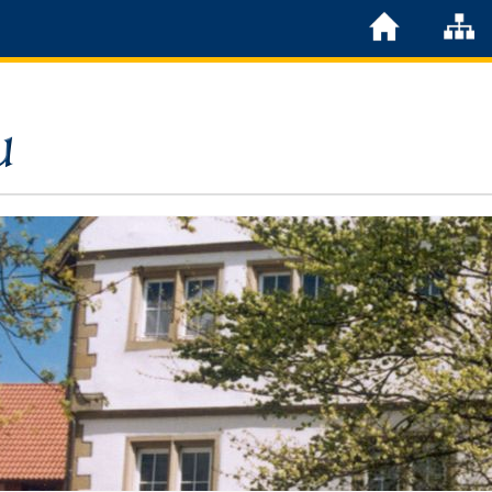
Löchgau
Grußwort Bürgermeister
Kurzportrait
Löchgau früher
Zahlen & Fakten
Steuern