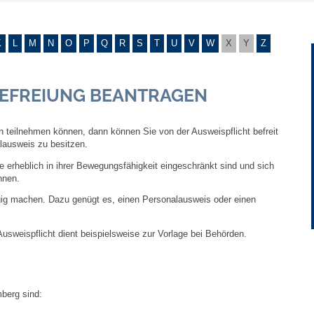
Gebühren und Beiträge
K
L
M
N
O
P
Q
R
S
T
U
V
W
X
Y
Z
Ortsrecht
BEFREIUNG BEANTRAGEN
Haushalt 2026
n teilnehmen können, dann können Sie von der Ausweispflicht befreit
Trinkwasser - Härtebereich
alausweis zu besitzen.
 erheblich in ihrer Bewegungsfähigkeit eingeschränkt sind und sich
Redaktionsstatut für das Amtsblatt
nnen.
gig machen. Dazu genügt es, einen Personalausweis oder einen
Service
Ausweispflicht dient beispielsweise zur Vorlage bei Behörden.
Notdienste
Fahrplanauskünfte
berg sind:
Abfall-Infos