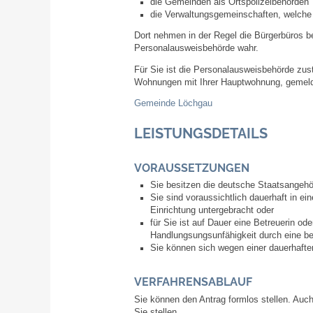
die Gemeinden als Ortspolizeibehörden
die Verwaltungsgemeinschaften,
welche 
Dort nehmen in der Regel die Bürgerbüros b
Personalausweisbehörde wahr.
Für Sie ist die Personalausweisbehörde zust
Wohnungen mit Ihrer Hauptwohnung, gemeld
Gemeinde Löchgau
LEISTUNGSDETAILS
VORAUSSETZUNGEN
Sie besitzen die deutsche Staatsangehör
Sie sind voraussichtlich dauerhaft in e
Einrichtung untergebracht oder
für Sie ist auf Dauer eine Betreuerin ode
Handlungsungsunfähigkeit durch eine be
Sie können sich wegen einer dauerhaften
VERFAHRENSABLAUF
Sie können den Antrag formlos stellen. Auc
Sie stellen.