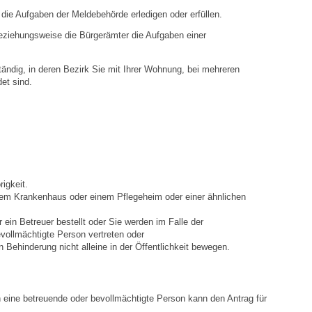
die Aufgaben der Meldebehörde erledigen oder erfüllen.
Ortsplan
eziehungsweise die Bürgerämter die Aufgaben einer
Bildergalerie
ändig, in deren Bezirk Sie mit Ihrer Wohnung, bei mehreren
et sind.
Rund um den Wein
Schlepper / Traktor
Rathaus
igkeit.
inem Krankenhaus oder einem Pflegeheim oder einer ähnlichen
Aktuelles
r ein Betreuer bestellt oder Sie werden im Falle der
vollmächtigte Person vertreten oder
Gemeindeverwaltung
 Behinderung nicht alleine in der Öffentlichkeit bewegen.
Mitarbeiter
h eine betreuende oder bevollmächtigte Person kann den Antrag für