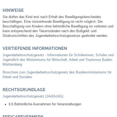
Neuapostolische Kirche
HINWEISE
Sie dürfen das Kind erst nach Erhalt des Bewilligungsbescheides
Hallen & Säle
beschäftigen. Eine rückwirkende Bewilligung ist nicht möglich. Die
Beschäftigung von Kindern ohne behördliche Bewilligung ist verboten und
kann entsprechend den Tatumständen nach den Bußgeld- und
Gemeindehalle
Strafvorschriften des Jugendarbeitsschutzgesetzes geahndet werden.
Sporthalle Greuth
VERTIEFENDE INFORMATIONEN
Jugendarbeitsschutzgesetz - Informationen für Schülerinnen, Schüler und
Jugendlich des Ministeriums für Wirtschaft, Arbeit und Tourismus Baden-
Schulturnhalle
Württemberg
Broschüre zum Jugendarbeitsschutzgesetz des Bundesministeriums für
Hallen- und Raumreservierung
Arbeit und Soziales
Soziale Einrichtungen
RECHTSGRUNDLAGE
Jugendarbeitsschutzgesetz (JArbSchG):
Gesundheit
§ 6 Behördliche Ausnahmen für Veranstaltungen
Freizeit
FREIGABEVERMERK