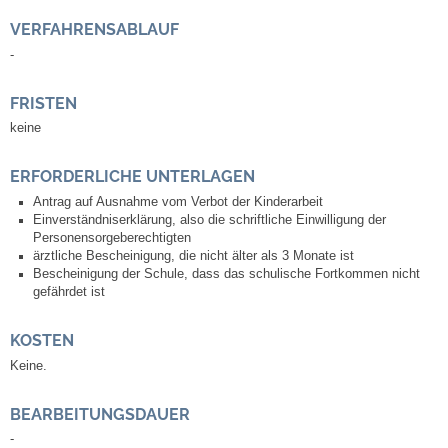
Kommunale Wärmeplanung
VERFAHRENSABLAUF
-
Notruf
FRISTEN
Betreuung & Bildung
keine
Schulen
ERFORDERLICHE UNTERLAGEN
Antrag auf Ausnahme vom Verbot der Kinderarbeit
Einverständniserklärung, also die schriftliche Einwilligung der
Kindergärten
Personensorgeberechtigten
ärztliche Bescheinigung, die nicht älter als 3 Monate ist
Musikschule
Bescheinigung der Schule, dass das schulische Fortkommen nicht
gefährdet ist
Kirchen & Religionen
KOSTEN
Keine.
Evangelische Kirchengemeinde
BEARBEITUNGSDAUER
Katholische Kirchengemeinde
-