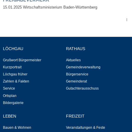
15.01.2025 Wirtschaftsministerium Baden-Württemberg
Veranstaltungen & Feste
|
Veranstaltungskalender
Hasenropferfest
LÖCHGAU
RATHAUS
Bücherei
Grußwort Bürgermeister
Aktuelles
Kurzportrait
Gemeindeverwaltung
Veranstaltungen
Löchgau früher
Bürgerservice
Zahlen & Fakten
Gemeinderat
Jugend in Löchgau
Service
Gutachterausschuss
Ortsplan
Skating-/Streetballanlage
Bildergalerie
Jugendhaus
LEBEN
FREIZEIT
Bauen & Wohnen
Veranstaltungen & Feste
Vereine