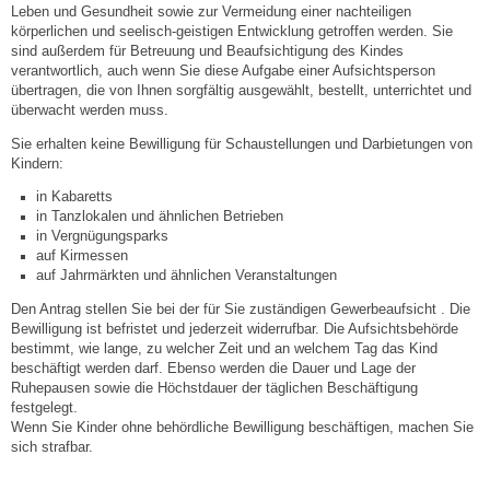
Mitarbeiter
Leben und Gesundheit sowie zur Vermeidung einer nachteiligen
körperlichen und seelisch-geistigen Entwicklung getroffen werden. Sie
sind außerdem für Betreuung und Beaufsichtigung des Kindes
Stellenangebote
verantwortlich, auch wenn Sie diese Aufgabe einer Aufsichtsperson
übertragen, die von Ihnen sorgfältig ausgewählt, bestellt, unterrichtet und
überwacht werden muss.
Ortsrecht
Sie erhalten keine Bewilligung für Schaustellungen und Darbietungen von
Kindern:
Schadensmeldungen
in Kabaretts
in Tanzlokalen und ähnlichen Betrieben
Bürgerservice
in Vergnügungsparks
auf Kirmessen
auf Jahrmärkten und ähnlichen Veranstaltungen
Gemeinderat
Den Antrag stellen Sie bei der für Sie zuständigen Gewerbeaufsicht . Die
Bewilligung ist befristet und jederzeit widerrufbar. Die Aufsichtsbehörde
Sitzungsberichte
bestimmt, wie lange, zu welcher Zeit und an welchem Tag das Kind
beschäftigt werden darf. Ebenso werden die Dauer und Lage der
Ruhepausen sowie die Höchstdauer der täglichen Beschäftigung
Ratsinfo
festgelegt.
Wenn Sie Kinder ohne behördliche Bewilligung beschäftigen, machen Sie
sich strafbar.
Gutachterausschuss