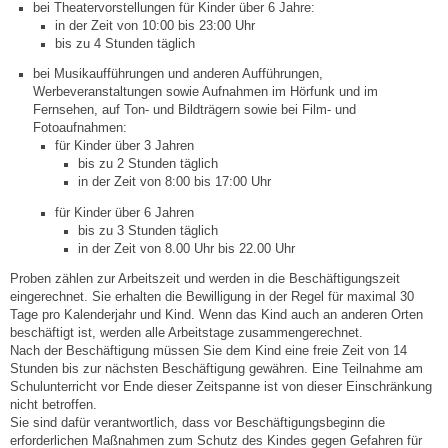
bei Theatervorstellungen für Kinder über 6 Jahre:
in der Zeit von 10:00 bis 23:00 Uhr
bis zu 4 Stunden täglich
Abfall-Infos
bei Musikaufführungen und anderen Aufführungen,
Werbeveranstaltungen sowie Aufnahmen im Hörfunk und im
Ortsplan
Fernsehen, auf Ton- und Bildträgern sowie bei Film- und
Fotoaufnahmen:
für Kinder über 3 Jahren
Bildergalerie
bis zu 2 Stunden täglich
in der Zeit von 8:00 bis 17:00 Uhr
Rund um den Wein
für Kinder über 6 Jahren
bis zu 3 Stunden täglich
Schlepper / Traktor
in der Zeit von 8.00 Uhr bis 22.00 Uhr
Proben zählen zur Arbeitszeit und werden in die Beschäftigungszeit
eingerechnet. Sie erhalten die Bewilligung in der Regel für maximal 30
Rathaus
Tage pro Kalenderjahr und Kind. Wenn das Kind auch an anderen Orten
beschäftigt ist, werden alle Arbeitstage zusammengerechnet.
Aktuelles
Nach der Beschäftigung müssen Sie dem Kind eine freie Zeit von 14
Stunden bis zur nächsten Beschäftigung gewähren. Eine Teilnahme am
Schulunterricht vor Ende dieser Zeitspanne ist von dieser Einschränkung
Gemeindeverwaltung
nicht betroffen.
Sie sind dafür verantwortlich, dass vor Beschäftigungsbeginn die
erforderlichen Maßnahmen zum Schutz des Kindes gegen Gefahren für