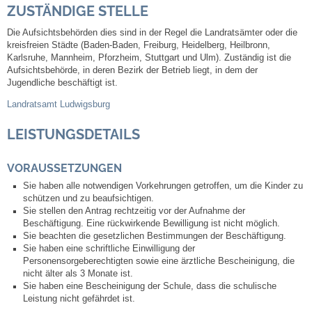
ZUSTÄNDIGE STELLE
Leben
Die Aufsichtsbehörden dies sind in der Regel die Landratsämter oder die
Bauen & Wohnen
kreisfreien Städte (Baden-Baden, Freiburg, Heidelberg, Heilbronn,
Karlsruhe, Mannheim, Pforzheim, Stuttgart und Ulm). Zuständig ist die
Aufsichtsbehörde, in deren Bezirk der Betrieb liegt, in dem der
NETZMonitor
Jugendliche beschäftigt ist.
Landratsamt Ludwigsburg
Bodenrichtwerte
LEISTUNGSDETAILS
Bezirksschornsteinfeger
VORAUSSETZUNGEN
Laufende beschränkte Ausschreibungen
Sie haben alle notwendigen Vorkehrungen getroffen, um die Kinder zu
schützen und zu beaufsichtigen.
Sie stellen den Antrag rechtzeitig vor der Aufnahme der
Bebauungspläne
Beschäftigung. Eine rückwirkende Bewilligung ist nicht möglich.
Sie beachten die gesetzlichen Bestimmungen der Beschäftigung.
Sie haben eine schriftliche Einwilligung der
Fortschreibung Flächennutzungsplan
Personensorgeberechtigten sowie eine ärztliche Bescheinigung, die
nicht älter als 3 Monate ist.
Sie haben eine Bescheinigung der Schule, dass die schulische
Förderprogramm Balkonkraftwerk
Leistung nicht gefährdet ist.