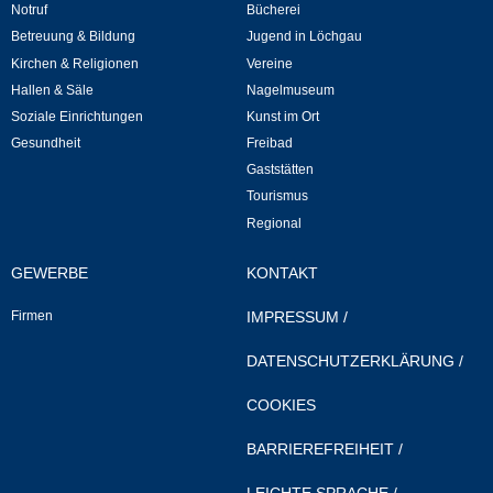
Notruf
Bücherei
Betreuung & Bildung
Jugend in Löchgau
Selbsteintrag
Kirchen & Religionen
Vereine
Hallen & Säle
Nagelmuseum
Nagelmuseum
Soziale Einrichtungen
Kunst im Ort
Gesundheit
Freibad
Kunst im Ort
Gaststätten
Tourismus
Dorfrundgang
Regional
GEWERBE
KONTAKT
Kunst- und Kulturkreis
Firmen
IMPRESSUM
/
Freibad
DATENSCHUTZERKLÄRUNG
/
Gaststätten
COOKIES
Tourismus
BARRIEREFREIHEIT
/
LEICHTE SPRACHE
/