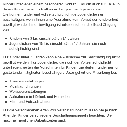
Kinder unterliegen einem besonderen Schutz. Das gilt auch für Fälle, in
denen Kinder gegen Entgelt einer Tätigkeit nachgehen sollen.
Steuern
Sie können Kinder und vollzeitschulpflichtige Jugendliche nur
beschäftigen, wenn Ihnen eine Ausnahme vom Verbot der Kinderarbeit
bewilligt wurde. Eine Bewilligung ist erforderlich für die Beschäftigung
Gebühren und Beiträge
von:
Kindern von 3 bis einschließlich 14 Jahren
Ortsrecht
Jugendlichen von 15 bis einschließlich 17 Jahren, die noch
schulpflichtig sind
Haushalt 2026
Für Kinder unter 3 Jahren kann eine Ausnahme zur Beschäftigung nicht
bewilligt werden. Für Jugendliche, die noch der Vollzeitschulpflicht
unterliegen, gelten die Vorschriften für Kinder. Sie dürfen Kinder nur für
Trinkwasser - Härtebereich
gestaltende Tätigkeiten beschäftigen. Dazu gehört die Mitwirkung bei:
Theatervorstellungen
Redaktionsstatut für das Amtsblatt
Musikaufführungen
Werbeveranstaltungen
Aufnahmen in Hörfunk und Fernsehen
Service
Film- und Fotoaufnahmen
Für die verschiedenen Arten von Veranstaltungen müssen Sie je nach
Notdienste
Alter der Kinder verschiedene Beschäftigungsregeln beachten. Die
maximal möglichen Arbeitszeiten sind:
Fahrplanauskünfte