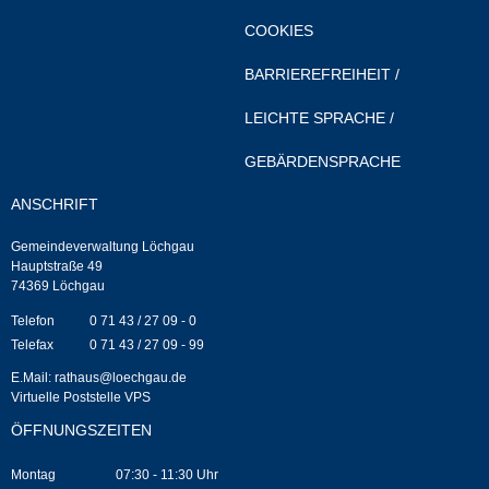
COOKIES
Neuapostolische Kirche
BARRIEREFREIHEIT
/
Hallen & Säle
LEICHTE SPRACHE
/
Gemeindehalle
GEBÄRDENSPRACHE
Sporthalle Greuth
ANSCHRIFT
Gemeindeverwaltung Löchgau
Schulturnhalle
Hauptstraße 49
74369 Löchgau
Hallen- und Raumreservierung
Telefon
0 71 43 / 27 09 - 0
Telefax
0 71 43 / 27 09 - 99
Soziale Einrichtungen
E.Mail:
rathaus@loechgau.de
Virtuelle Poststelle VPS
Gesundheit
ÖFFNUNGSZEITEN
Freizeit
Montag
07:30 - 11:30 Uhr