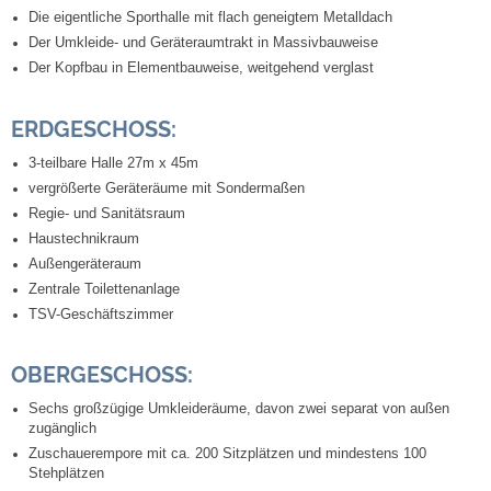
Die eigentliche Sporthalle mit flach geneigtem Metalldach
Der Umkleide- und Geräteraumtrakt in Massivbauweise
Abfall-Infos
Der Kopfbau in Elementbauweise, weitgehend verglast
Ortsplan
ERDGESCHOSS:
Bildergalerie
3-teilbare Halle 27m x 45m
vergrößerte Geräteräume mit Sondermaßen
Regie- und Sanitätsraum
Rund um den Wein
Haustechnikraum
Außengeräteraum
Schlepper / Traktor
Zentrale Toilettenanlage
TSV-Geschäftszimmer
Rathaus
OBERGESCHOSS:
Aktuelles
Sechs großzügige Umkleideräume, davon zwei separat von außen
zugänglich
Gemeindeverwaltung
Zuschauerempore mit ca. 200 Sitzplätzen und mindestens 100
Stehplätzen