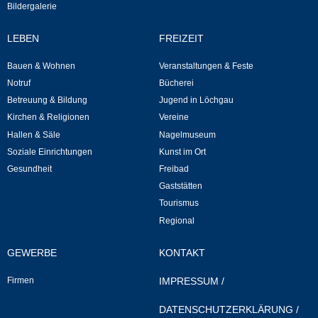
Bildergalerie
Kommunale Wärmeplanung
LEBEN
FREIZEIT
Notruf
Bauen & Wohnen
Veranstaltungen & Feste
Notruf
Bücherei
Betreuung & Bildung
Betreuung & Bildung
Jugend in Löchgau
Kirchen & Religionen
Vereine
Schulen
Hallen & Säle
Nagelmuseum
Soziale Einrichtungen
Kunst im Ort
Kindergärten
Gesundheit
Freibad
Gaststätten
Musikschule
Tourismus
Regional
Kirchen & Religionen
GEWERBE
KONTAKT
Evangelische Kirchengemeinde
Firmen
IMPRESSUM
/
Katholische Kirchengemeinde
DATENSCHUTZERKLÄRUNG
/