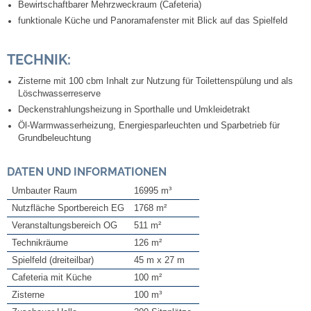
Mitarbeiter
Bewirtschaftbarer Mehrzweckraum (Cafeteria)
funktionale Küche und Panoramafenster mit Blick auf das Spielfeld
Stellenangebote
TECHNIK:
Ortsrecht
Zisterne mit 100 cbm Inhalt zur Nutzung für Toilettenspülung und als
Löschwasserreserve
Schadensmeldungen
Deckenstrahlungsheizung in Sporthalle und Umkleidetrakt
Öl-Warmwasserheizung, Energiesparleuchten und Sparbetrieb für
Grundbeleuchtung
Bürgerservice
DATEN UND INFORMATIONEN
Gemeinderat
Umbauter Raum
16995 m³
Nutzfläche Sportbereich EG
1768 m²
Sitzungsberichte
Veranstaltungsbereich OG
511 m²
Technikräume
126 m²
Ratsinfo
Spielfeld (dreiteilbar)
45 m x 27 m
Cafeteria mit Küche
100 m²
Gutachterausschuss
Zisterne
100 m³