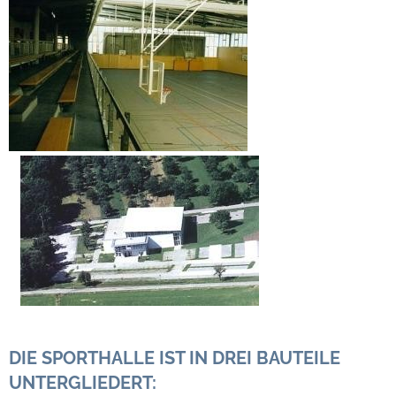
Steuern
Gebühren und Beiträge
Ortsrecht
Haushalt 2026
Trinkwasser - Härtebereich
Redaktionsstatut für das Amtsblatt
Service
Notdienste
DIE SPORTHALLE IST IN DREI BAUTEILE
UNTERGLIEDERT:
Fahrplanauskünfte