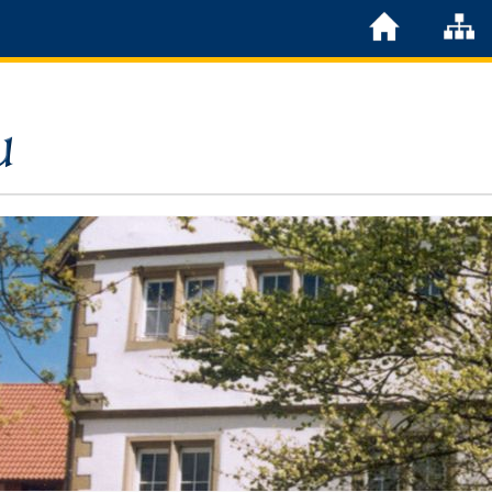
Löchgau
Grußwort Bürgermeister
Kurzportrait
Löchgau früher
Zahlen & Fakten
Steuern