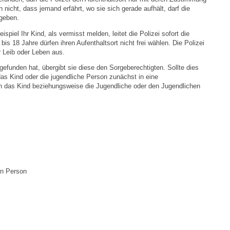
Stellenangebote
n nicht, dass jemand erfährt, wo sie sich gerade aufhält, darf die
rgeben.
Ortsrecht
piel Ihr Kind, als vermisst melden, leitet die Polizei sofort die
s 18 Jahre dürfen ihren Aufenthaltsort nicht frei wählen. Die Polizei
r Leib oder Leben aus.
Schadensmeldungen
gefunden hat, übergibt sie diese den Sorgeberechtigten. Sollte dies
i das Kind oder die jugendliche Person zunächst in eine
Bürgerservice
en das Kind beziehungsweise die Jugendliche oder den Jugendlichen
Gemeinderat
Sitzungsberichte
Ratsinfo
en Person
Gutachterausschuss
Leben