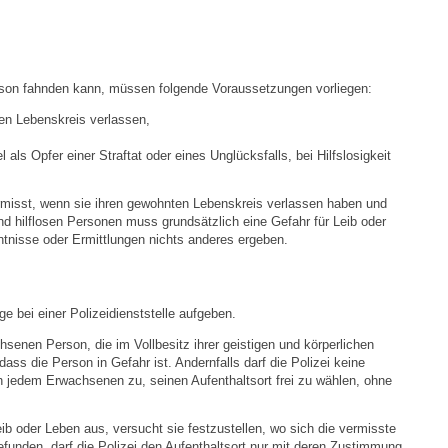
Ortsplan
erson fahnden kann, müssen folgende Voraussetzungen vorliegen:
Bildergalerie
en Lebenskreis verlassen,
Rund um den Wein
 als Opfer einer Straftat oder eines Unglücksfalls, bei Hilfslosigkeit
Schlepper / Traktor
ermisst, wenn sie ihren gewohnten Lebenskreis verlassen haben und
und hilflosen Personen muss grundsätzlich eine Gefahr für Leib oder
nisse oder Ermittlungen nichts anderes ergeben.
Rathaus
Aktuelles
 bei einer Polizeidienststelle aufgeben.
senen Person, die im Vollbesitz ihrer geistigen und körperlichen
Gemeindeverwaltung
dass die Person in Gefahr ist. Andernfalls darf die Polizei keine
h jedem Erwachsenen zu, seinen Aufenthaltsort frei zu wählen, ohne
Mitarbeiter
eib oder Leben aus, versucht sie festzustellen, wo sich die vermisste
gefunden, darf die Polizei den Aufenthaltsort nur mit deren Zustimmung