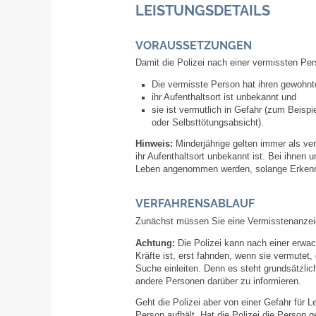
LEISTUNGSDETAILS
VORAUSSETZUNGEN
Damit die Polizei nach einer vermissten P
Die vermisste Person hat ihren gewohnt
ihr Aufenthaltsort ist unbekannt und
sie ist vermutlich in Gefahr
(zum Beispiel
oder Selbsttötungsabsicht).
Hinweis:
Minderjährige gelten immer als v
ihr Aufenthaltsort unbekannt ist. Bei ihnen 
Leben angenommen werden, solange Erkennt
VERFAHRENSABLAUF
Zunächst müssen Sie eine Vermisstenanzeige
Achtung:
Die Polizei kann nach einer erwach
Kräfte ist, erst fahnden, wenn sie vermutet, 
Suche einleiten. Denn es steht grundsätzlic
andere Personen darüber zu informieren.
Geht die Polizei aber von einer Gefahr für L
Person aufhält. Hat die Polizei die Person 