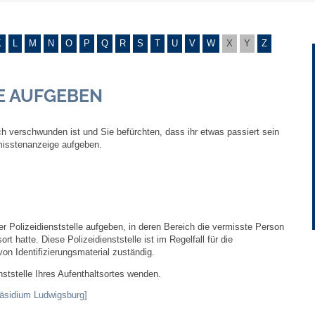
Gebühren und Beiträge
K
L
M
N
O
P
Q
R
S
T
U
V
W
X
Y
Z
Ortsrecht
E AUFGEBEN
Haushalt 2026
h verschwunden ist und Sie befürchten, dass ihr etwas passiert sein
Trinkwasser - Härtebereich
rmisstenanzeige aufgeben.
Redaktionsstatut für das Amtsblatt
Service
er Polizeidienststelle aufgeben, in deren Bereich die vermisste Person
rt hatte. Diese Polizeidienststelle ist im Regelfall für die
Notdienste
on Identifizierungsmaterial zuständig.
nststelle Ihres Aufenthaltsortes wenden.
Fahrplanauskünfte
präsidium Ludwigsburg]
Abfall-Infos