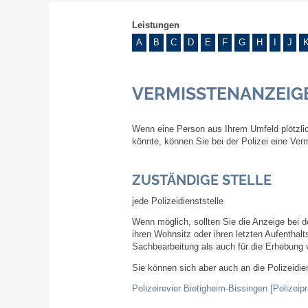
Leistungen
A
B
C
D
E
F
G
H
I
J
VERMISSTENANZEIG
Wenn eine Person aus Ihrem Umfeld plötzlic
könnte, können Sie bei der Polizei eine Ve
ZUSTÄNDIGE STELLE
jede Polizeidienststelle
Wenn möglich, sollten Sie die Anzeige bei d
ihren Wohnsitz oder ihren letzten Aufenthaltso
Sachbearbeitung als auch für die Erhebung v
Sie können sich aber auch an die Polizeidie
Polizeirevier Bietigheim-Bissingen [Polizei