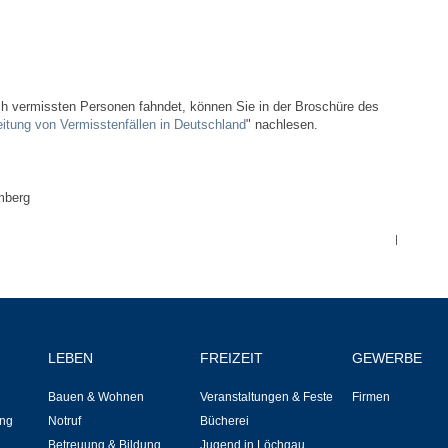
Bauen & Wohnen
NETZMonitor
ach vermissten Personen fahndet, können Sie in der Broschüre des
Bodenrichtwerte
eitung von Vermisstenfällen in Deutschland
" nachlesen.
Bezirksschornsteinfeger
mberg
Laufende beschränkte Ausschreibungen
|
Bebauungspläne
Fortschreibung Flächennutzungsplan
LEBEN
FREIZEIT
GEWERBE
Förderprogramm Balkonkraftwerk
Bauen & Wohnen
Veranstaltungen & Feste
Firmen
Kommunale Wärmeplanung
ng
Notruf
Bücherei
Betreuung & Bildung
Jugend in Löchgau