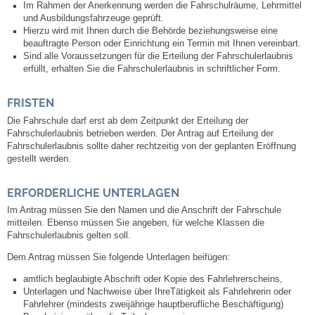
Im Rahmen der Anerkennung werden die Fahrschulräume, Lehrmittel
Leben
und Ausbildungsfahrzeuge geprüft.
Hierzu wird mit Ihnen durch die Behörde beziehungsweise eine
beauftragte Person oder Einrichtung ein Termin mit Ihnen vereinbart.
Bauen & Wohnen
Sind alle Voraussetzungen für die Erteilung der Fahrschulerlaubnis
erfüllt, erhalten Sie die Fahrschulerlaubnis in schriftlicher Form.
NETZMonitor
FRISTEN
Bodenrichtwerte
Die Fahrschule darf erst ab dem Zeitpunkt der Erteilung der
Fahrschulerlaubnis betrieben werden. Der Antrag auf Erteilung der
Fahrschulerlaubnis sollte daher rechtzeitig von der geplanten Eröffnung
Bezirksschornsteinfeger
gestellt werden.
Laufende beschränkte Ausschreibungen
ERFORDERLICHE UNTERLAGEN
Im Antrag müssen Sie den Namen und die Anschrift der Fahrschule
Bebauungspläne
mitteilen. Ebenso müssen Sie angeben, für welche Klassen die
Fahrschulerlaubnis gelten soll.
Dem Antrag müssen Sie folgende Unterlagen beifügen:
Fortschreibung Flächennutzungsplan
amtlich beglaubigte Abschrift oder Kopie des Fahrlehrerscheins,
Unterlagen und Nachweise über IhreTätigkeit als Fahrlehrerin oder
Förderprogramm Balkonkraftwerk
Fahrlehrer (mindests zweijährige hauptberufliche Beschäftigung)