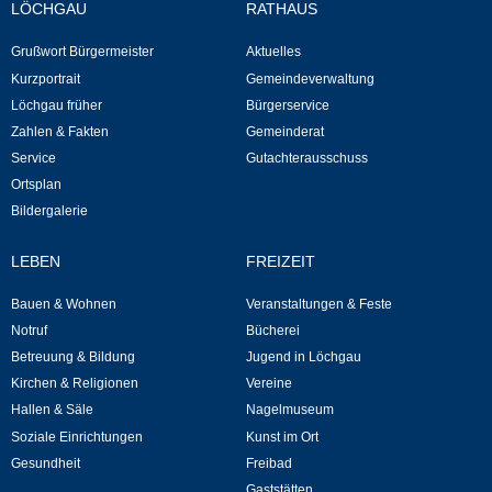
LÖCHGAU
RATHAUS
Selbsteintrag
Grußwort Bürgermeister
Aktuelles
Kurzportrait
Gemeindeverwaltung
Löchgau früher
Bürgerservice
Nagelmuseum
Zahlen & Fakten
Gemeinderat
Service
Gutachterausschuss
Kunst im Ort
Ortsplan
Bildergalerie
Dorfrundgang
LEBEN
FREIZEIT
Kunst- und Kulturkreis
Bauen & Wohnen
Veranstaltungen & Feste
Freibad
Notruf
Bücherei
Betreuung & Bildung
Jugend in Löchgau
Kirchen & Religionen
Vereine
Gaststätten
Hallen & Säle
Nagelmuseum
Soziale Einrichtungen
Kunst im Ort
Tourismus
Gesundheit
Freibad
Gaststätten