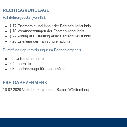
RECHTSGRUNDLAGE
Veranstaltungen & Feste
Fahrlehrergesetz (FahrlG):
Veranstaltungskalender
§ 17 Erfordernis und Inhalt der Fahrschulerlaubnis
§ 18 Voraussetzungen der Fahrschulerlaubnis
§ 22 Antrag auf Erteilung einer Fahrschulerlaubnis
Hasenropferfest
§ 26 Erteilung der Fahrschulerlaubnis
Durchführungsverordnung zum Fahrlehrergesetz
:
Bücherei
§ 3 Unterrichtsräume
§ 4 Lehrmittel
Veranstaltungen
§ 5 Lehrfahrzeuge für Fahrschüler
FREIGABEVERMERK
Jugend in Löchgau
16.02.2026 Verkehrsministerium Baden-Württemberg
Skating-/Streetballanlage
|
Jugendhaus
Vereine