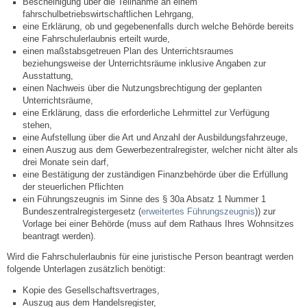
Bescheinigung über die Teilnahme an einem
Kommunale Wärmeplanung
fahrschulbetriebswirtschaftlichen Lehrgang,
eine Erklärung, ob und gegebenenfalls durch welche Behörde bereits
eine Fahrschulerlaubnis erteilt wurde,
Notruf
einen maßstabsgetreuen Plan des Unterrichtsraumes
beziehungsweise der Unterrichtsräume inklusive Angaben zur
Ausstattung,
Betreuung & Bildung
einen Nachweis über die Nutzungsbrechtigung der geplanten
Unterrichtsräume,
eine Erklärung, dass die erforderliche Lehrmittel zur Verfügung
Schulen
stehen,
eine Aufstellung über die Art und Anzahl der Ausbildungsfahrzeuge,
einen Auszug aus dem Gewerbezentralregister, welcher nicht älter als
Kindergärten
drei Monate sein darf,
eine Bestätigung der zuständigen Finanzbehörde über die Erfüllung
der steuerlichen Pflichten
Musikschule
ein Führungszeugnis im Sinne des § 30a Absatz 1 Nummer 1
Bundeszentralregistergesetz (
erweitertes Führungszeugnis
)) zur
Kirchen & Religionen
Vorlage bei einer Behörde (muss auf dem Rathaus Ihres Wohnsitzes
beantragt werden).
Wird die Fahrschulerlaubnis für eine juristische Person beantragt werden
Evangelische Kirchengemeinde
folgende Unterlagen zusätzlich benötigt:
Kopie des Gesellschaftsvertrages,
Katholische Kirchengemeinde
Auszug aus dem Handelsregister,