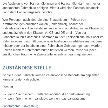
Die Ausbildung von Fahrschülerinnen und Fahrschüler darf nur in einer
anerkannten Fahrschule erfolgen. Hierfür wird eine Fahrschulerlaubnis
Steuern
nach dem Fahrlehrergesetz benötigt.
Wer Personen ausbildet, die eine Erlaubnis zum Führen von
Gebühren und Beiträge
Kraftfahrzeugen erwerben wollen (Fahrschüler), bedarf der
Fahrlehrerlaubnis. Die Fahrlehrerlaubnis wird auf Antrag in der Klasse BE
und zusätzlich in den Klassen A, CE und DE erteilt. Von der
Ortsrecht
Fahrlehrerlaubnis darf nur zusammen mit der Fahrschulerlaubnis oder im
Rahmen eines Beschäftigungs- oder Ausbildungsverhältnisses mit dem
Haushalt 2026
Inhaber oder der Inhaberin einer Fahrschule Gebrauch gemacht werden.
Sollten mehrere Unterrichtsräume betrieben werden, muss für jeden
zusätzlichen Raum eine Zweigstellenerlaubnis beantragt werden.
Trinkwasser - Härtebereich
ZUSTÄNDIGE STELLE
Redaktionsstatut für das Amtsblatt
ist die für das Fahrschulwesen verantwortliche Behörde am geplanten
Firmensitz der Fahrschule.
Service
Dies ist,
wenn Sie in einem Stadtkreis wohnen: die Stadtverwaltung
Notdienste
wenn Sie in einem Landkreis wohnen: das Landratsamt
Landratsamt Ludwigsburg
Fahrplanauskünfte