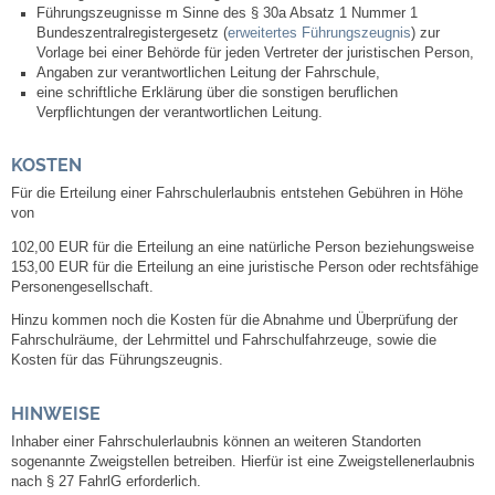
Führungszeugnisse
m Sinne des § 30a Absatz 1 Nummer 1
Neuapostolische Kirche
Bundeszentralregistergesetz (
erweitertes Führungszeugnis
)
zur
Vorlage bei einer Behörde
für jeden Vertreter der juristischen Person,
Angaben zur verantwortlichen Leitung der Fahrschule,
Hallen & Säle
eine schriftliche Erklärung über die sonstigen beruflichen
Verpflichtungen der verantwortlichen Leitung.
Gemeindehalle
KOSTEN
Für die Erteilung einer Fahrschulerlaubnis entstehen Gebühren in Höhe
Sporthalle Greuth
von
102,00 EUR für die Erteilung an eine natürliche Person beziehungsweise
Schulturnhalle
153,00 EUR für die Erteilung an eine juristische Person oder rechtsfähige
Personengesellschaft.
Hallen- und Raumreservierung
Hinzu kommen noch die Kosten für die Abnahme und Überprüfung der
Fahrschulräume, der Lehrmittel und Fahrschulfahrzeuge, sowie die
Kosten für das Führungszeugnis.
Soziale Einrichtungen
HINWEISE
Gesundheit
Inhaber einer Fahrschulerlaubnis können an weiteren Standorten
sogenannte Zweigstellen betreiben. Hierfür ist eine Zweigstellenerlaubnis
Freizeit
nach § 27
FahrlG
erforderlich.