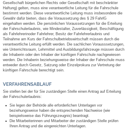
Mitarbeiter
Gesellschaft bürgerlichen Rechts oder Gesellschaft mit beschränkter
Haftung) gelten, muss eine verantwortliche Leitung für die Fahrschule
bestimmt werden. Diese verantwortliche Leitung muss insbesondere die
Stellenangebote
Gewähr dafür bieten, dass die Voraussetzung des § 29 FahrlG
eingehalten werden. Die persönlichen Voraussetzungen für die Erteilung
der Fahrschulerlaubnis, wie Mindestalter, Zuverlässigkeit, Beschäftigung
Ortsrecht
als Fahrlehrerinoder Fahrlehrer, Besitz der Fahrlehrerlaubnis und
Teilnahme am Kurs der Fahrschulbetriebswirtschaft müssen durch die
verantwortliche Leitung erfüllt werden. Die sachlichen Vorausssetzungen,
Schadensmeldungen
wie Unterrichtsraum, Lehrmittel und Ausbildungsfahrzeuge müssen durch
die Inhaberin oder den Inhaber der künftigen Fahrschule nachgewiesen
Bürgerservice
werden. Die Inhaberin beziehungsweise der Inhaber der Fahrschule muss
entweder durch Gesetz, Satzung oder Einzelprokura zur Vertretung der
künftigen Fahrschule berechtigt sein.
Gemeinderat
VERFAHRENSABLAUF
Sitzungsberichte
Sie stellen bei der für Sie zuständigen Stelle einen Antrag auf Erteilung
der Fahrschulerlaubnis:
Ratsinfo
Sie legen der Behörde alle erforderlichen Unterlagen vor
beziehungsweise haben die entsprechenden Nachweise (wie
beispielsweise das Führungszeugnis) beantragt.
Gutachterausschuss
Die Mitarbeiterinnen und Mitarbeiter der zuständigen Stelle prüfen
Ihren Antrag und die eingereichten Unterlagen.