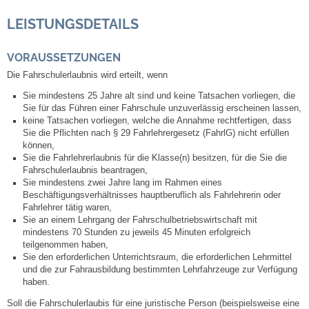
LEISTUNGSDETAILS
Abfall-Infos
VORAUSSETZUNGEN
Ortsplan
Die Fahrschulerlaubnis wird erteilt, wenn
Sie mindestens 25 Jahre alt sind und keine Tatsachen vorliegen, die
Bildergalerie
Sie für das Führen einer Fahrschule unzuverlässig erscheinen lassen,
keine Tatsachen vorliegen, welche die Annahme rechtfertigen, dass
Sie die Pflichten nach § 29 Fahrlehrergesetz (FahrlG) nicht erfüllen
Rund um den Wein
können,
Sie die Fahrlehrerlaubnis für die Klasse(n) besitzen, für die Sie die
Fahrschulerlaubnis beantragen,
Schlepper / Traktor
Sie mindestens zwei Jahre lang im Rahmen eines
Beschäftigungsverhältnisses hauptberuflich als Fahrlehrerin oder
Rathaus
Fahrlehrer tätig waren,
Sie an einem Lehrgang der Fahrschulbetriebswirtschaft mit
mindestens 70 Stunden zu jeweils 45 Minuten erfolgreich
Aktuelles
teilgenommen haben,
Sie den erforderlichen Unterrichtsraum, die erforderlichen Lehrmittel
und die zur Fahrausbildung bestimmten Lehrfahrzeuge zur Verfügung
Gemeindeverwaltung
haben.
Soll die Fahrschulerlaubis für eine juristische Person (beispielsweise eine