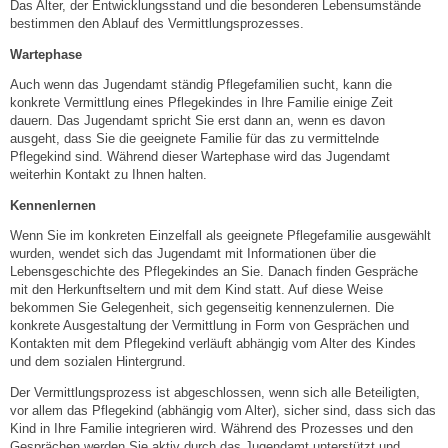
Mitarbeiter
Das Alter, der Entwicklungsstand und die besonderen Lebensumstände
bestimmen den Ablauf des Vermittlungsprozesses.
Stellenangebote
Wartephase
Auch wenn das Jugendamt ständig Pflegefamilien sucht, kann die
konkrete Vermittlung eines Pflegekindes in Ihre Familie einige Zeit
Ortsrecht
dauern. Das Jugendamt spricht Sie erst dann an, wenn es davon
ausgeht, dass Sie die geeignete Familie für das zu vermittelnde
Schadensmeldungen
Pflegekind sind. Während dieser Wartephase wird das Jugendamt
weiterhin Kontakt zu Ihnen halten.
Kennenlernen
Bürgerservice
Wenn Sie im konkreten Einzelfall als geeignete Pflegefamilie ausgewählt
wurden, wendet sich das Jugendamt mit Informationen über die
Gemeinderat
Lebensgeschichte des Pflegekindes an Sie. Danach finden Gespräche
mit den Herkunftseltern und mit dem Kind statt. Auf diese Weise
Sitzungsberichte
bekommen Sie Gelegenheit, sich gegenseitig kennenzulernen. Die
konkrete Ausgestaltung der Vermittlung in Form von Gesprächen und
Kontakten mit dem Pflegekind verläuft abhängig vom Alter des Kindes
Ratsinfo
und dem sozialen Hintergrund.
Der Vermittlungsprozess ist abgeschlossen, wenn sich alle Beteiligten,
Gutachterausschuss
vor allem das Pflegekind (abhängig vom Alter), sicher sind, dass sich das
Kind in Ihre Familie integrieren wird. Während des Prozesses und den
Gesprächen werden Sie aktiv durch das Jugendamt unterstützt und