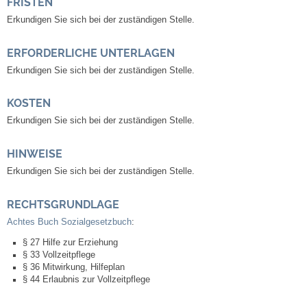
FRISTEN
Kommunale Wärmeplanung
Erkundigen Sie sich bei der zuständigen Stelle.
Notruf
ERFORDERLICHE UNTERLAGEN
Erkundigen Sie sich bei der zuständigen Stelle.
Betreuung & Bildung
KOSTEN
Schulen
Erkundigen Sie sich bei der zuständigen Stelle.
HINWEISE
Kindergärten
Erkundigen Sie sich bei der zuständigen Stelle.
Musikschule
RECHTSGRUNDLAGE
Achtes Buch Sozialgesetzbuch
:
Kirchen & Religionen
§ 27 Hilfe zur Erziehung
§ 33 Vollzeitpflege
Evangelische Kirchengemeinde
§ 36 Mitwirkung, Hilfeplan
§ 44 Erlaubnis zur Vollzeitpflege
Katholische Kirchengemeinde