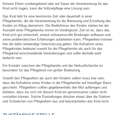
Können Eltern vorübergehend oder auf Dauer die Verantwortung für das
Kind nicht tragen, kann die Vollzeitpflege eine Lösung sein.
Steuern
Das Kind lebt für eine be­stimm­te Zeit oder dauerhaft in einer
Pflegefamilie, die die Verantwortung für die Be­treu­ung und Er­ziehung des
Gebühren und Beiträge
Kindes im Alltag übernimmt. Die Bedürfnisse des Kindes stehen bei der
Auswahl einer Pflegefamilie immer im Vordergrund. Ziel ist es, dass das
Kind sich gut entwickelt, erneut vertrauensvolle Bindungen aufbauen und
Ortsrecht
seine problematischen Erfahrungen aufarbeiten kann. Pflegeeltern können
hier die dafür notwendige Unterstützung geben. Die Aufnahme eines
Haushalt 2026
Pflegekindes bedeutet sowohl für die Pflegefamilie als auch für das
Pflegekind einschneidende Veränderungen und sollte deshalb wohl
bedacht sein.
Trinkwasser - Härtebereich
Ein Kontakt zwischen der Pflegefamilie und der Herkunftsfamilie ist
besonders für das Pflegekind von großer Bedeutung.
Redaktionsstatut für das Amtsblatt
Sowohl den Pflegeeltern als auch den Kindern selbst muss klar sein,
dass die Aufnahme eines Kindes in die Pflegefamilie auf freiwilliger Basis
geschieht. Pflegeeltern sollten gegebenenfalls den Mut aufbringen und
Service
erklären, dass sie sich mit diesem Kind ein gemeinsames Leben nicht
vorstellen können. Solche Einstellungen drücken etwas über die Stärken
Notdienste
und Schwächen von Pflegeeltern aus und be(ver)urteilen das Kind nicht.
Fahrplanauskünfte