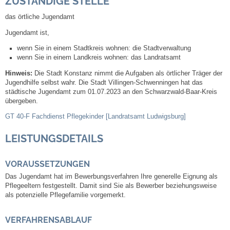
ZUSTÄNDIGE STELLE
das örtliche Jugendamt
Abfall-Infos
Jugendamt ist,
wenn Sie in einem Stadtkreis wohnen: die Stadtverwaltung
Ortsplan
wenn Sie in einem Landkreis wohnen: das Landratsamt
Hinweis:
Die Stadt Konstanz nimmt die Aufgaben als örtlicher Träger der
Bildergalerie
Jugendhilfe selbst wahr. Die Stadt Villingen-Schwenningen hat das
städtische Jugendamt zum 01.07.2023 an den Schwarzwald-Baar-Kreis
übergeben.
Rund um den Wein
GT 40-F Fachdienst Pflegekinder [Landratsamt Ludwigsburg]
Schlepper / Traktor
LEISTUNGSDETAILS
Rathaus
VORAUSSETZUNGEN
Das Jugendamt hat im Bewerbungsverfahren Ihre generelle Eignung als
Aktuelles
Pflegeeltern festgestellt. Damit sind Sie als Bewerber beziehungsweise
als potenzielle Pflegefamilie vorgemerkt.
Gemeindeverwaltung
VERFAHRENSABLAUF