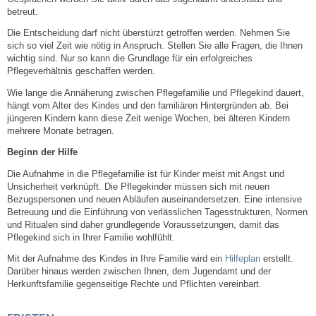
Leben
betreut.
Die Entscheidung darf nicht überstürzt getroffen werden. Nehmen Sie
Bauen & Wohnen
sich so viel Zeit wie nötig in Anspruch. Stellen Sie alle Fragen, die Ihnen
wichtig sind. Nur so kann die Grundlage für ein erfolgreiches
Pflegeverhältnis geschaffen werden.
NETZMonitor
Wie lange die Annäherung zwischen Pflegefamilie und Pflegekind dauert,
hängt vom Alter des Kindes und den familiären Hintergründen ab. Bei
Bodenrichtwerte
jüngeren Kindern kann diese Zeit wenige Wochen, bei älteren Kindern
mehrere Monate betragen.
Bezirksschornsteinfeger
Beginn der Hilfe
Die Aufnahme in die Pflegefamilie ist für Kinder meist mit Angst und
Unsicherheit verknüpft. Die Pflegekinder müssen sich mit neuen
Laufende beschränkte Ausschreibungen
Bezugspersonen und neuen Abläufen auseinandersetzen. Eine intensive
Betreuung und die Einführung von verlässlichen Tagesstrukturen, Normen
Bebauungspläne
und Ritualen sind daher grundlegende Voraussetzungen, damit das
Pflegekind sich in Ihrer Familie wohlfühlt.
Fortschreibung Flächennutzungsplan
Mit der Aufnahme des Kindes in Ihre Familie wird ein
Hilfeplan
erstellt.
Darüber hinaus werden zwischen Ihnen, dem Jugendamt und der
Herkunftsfamilie gegenseitige Rechte und Pflichten vereinbart.
Förderprogramm Balkonkraftwerk