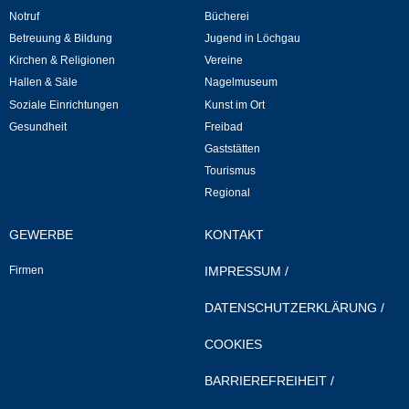
Notruf
Bücherei
Veranstaltungen & Feste
Betreuung & Bildung
Jugend in Löchgau
Kirchen & Religionen
Vereine
Veranstaltungskalender
Hallen & Säle
Nagelmuseum
Soziale Einrichtungen
Kunst im Ort
Hasenropferfest
Gesundheit
Freibad
Gaststätten
Tourismus
Bücherei
Regional
Veranstaltungen
GEWERBE
KONTAKT
Jugend in Löchgau
Firmen
IMPRESSUM
/
DATENSCHUTZERKLÄRUNG
/
Skating-/Streetballanlage
COOKIES
Jugendhaus
BARRIEREFREIHEIT
/
Vereine