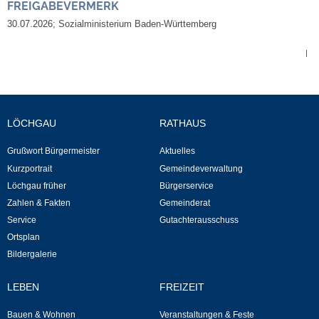
FREIGABEVERMERK
Neuapostolische Kirche
30.07.2026; Sozialministerium Baden-Württemberg
|
Hallen & Säle
Gemeindehalle
LÖCHGAU
RATHAUS
Sporthalle Greuth
Grußwort Bürgermeister
Aktuelles
Schulturnhalle
Kurzportrait
Gemeindeverwaltung
Löchgau früher
Bürgerservice
Hallen- und Raumreservierung
Zahlen & Fakten
Gemeinderat
Service
Gutachterausschuss
Soziale Einrichtungen
Ortsplan
Bildergalerie
Gesundheit
LEBEN
FREIZEIT
Freizeit
Bauen & Wohnen
Veranstaltungen & Feste