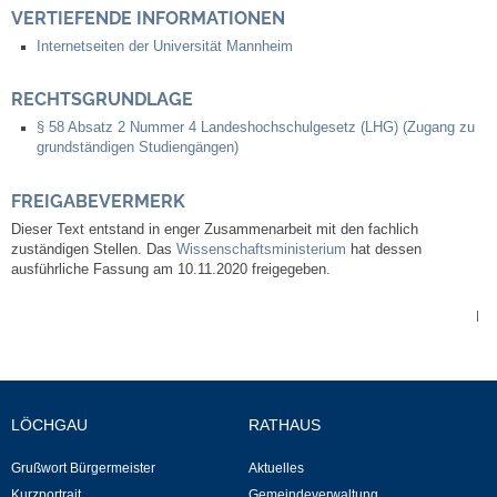
Leben
VERTIEFENDE INFORMATIONEN
Internetseiten der Universität Mannheim
Bauen & Wohnen
RECHTSGRUNDLAGE
NETZMonitor
§ 58 Absatz 2 Nummer 4 Landeshochschulgesetz (LHG) (Zugang zu
grundständigen Studiengängen)
Bodenrichtwerte
FREIGABEVERMERK
Dieser Text entstand in enger Zusammenarbeit mit den fachlich
Bezirksschornsteinfeger
zuständigen Stellen. Das
Wissenschaftsministerium
hat dessen
ausführliche Fassung am 10.11.2020 freigegeben.
Laufende beschränkte Ausschreibungen
|
Bebauungspläne
Fortschreibung Flächennutzungsplan
LÖCHGAU
RATHAUS
Förderprogramm Balkonkraftwerk
Grußwort Bürgermeister
Aktuelles
Kurzportrait
Gemeindeverwaltung