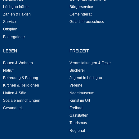
Kommunale Wärmeplanung
Löchgau früher
Bürgerservice
Zahlen & Fakten
Gemeinderat
Service
Gutachterausschuss
Notruf
Ortsplan
Bildergalerie
Betreuung & Bildung
LEBEN
FREIZEIT
Schulen
Bauen & Wohnen
Veranstaltungen & Feste
Kindergärten
Notruf
Bücherei
Betreuung & Bildung
Jugend in Löchgau
Musikschule
Kirchen & Religionen
Vereine
Hallen & Säle
Nagelmuseum
Soziale Einrichtungen
Kunst im Ort
Kirchen & Religionen
Gesundheit
Freibad
Gaststätten
Evangelische Kirchengemeinde
Tourismus
Regional
Katholische Kirchengemeinde