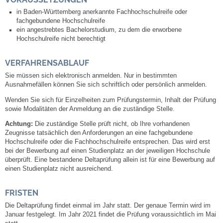
in Baden-Württemberg anerkannte Fachhochschulreife oder
fachgebundene Hochschulreife
Abfall-Infos
ein angestrebtes Bachelorstudium, zu dem die erworbene
Hochschulreife nicht berechtigt
Ortsplan
VERFAHRENSABLAUF
Bildergalerie
Sie müssen sich elektronisch anmelden.
Nur in bestimmten
Ausnahmefällen können Sie sich schriftlich oder persönlich anmelden.
Rund um den Wein
Wenden Sie sich für Einzelheiten zum Prüfungstermin, Inhalt der Prüfung
sowie Modalitäten der Anmeldung an die zuständige Stelle.
Schlepper / Traktor
Achtung:
Die zuständige Stelle prüft nicht, ob Ihre vorhandenen
Zeugnisse tatsächlich den Anforderungen an eine fachgebundene
Hochschulreife oder die Fachhochschulreife entsprechen. Das wird erst
Rathaus
bei der Bewerbung auf einen Studienplatz an der jeweiligen Hochschule
überprüft. Eine bestandene Deltaprüfung allein ist für eine Bewerbung auf
einen Studienplatz nicht ausreichend.
Aktuelles
FRISTEN
Gemeindeverwaltung
Die Deltaprüfung findet einmal im Jahr statt. Der genaue Termin wird im
Januar festgelegt. Im Jahr 2021 findet die Prüfung voraussichtlich im Mai