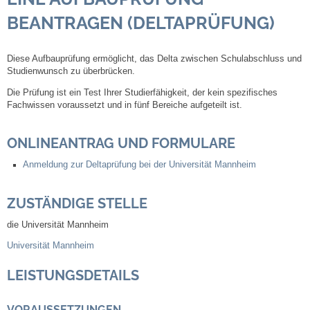
BEANTRAGEN (DELTAPRÜFUNG)
Steuern
Diese Aufbauprüfung ermöglicht, das Delta zwischen Schulabschluss und
Gebühren und Beiträge
Studienwunsch zu überbrücken.
Die Prüfung ist ein Test Ihrer Studierfähigkeit, der kein spezifisches
Ortsrecht
Fachwissen voraussetzt und in fünf Bereiche aufgeteilt ist.
Haushalt 2026
ONLINEANTRAG UND FORMULARE
Anmeldung zur Deltaprüfung bei der Universität Mannheim
Trinkwasser - Härtebereich
ZUSTÄNDIGE STELLE
Redaktionsstatut für das Amtsblatt
die Universität Mannheim
Service
Universität Mannheim
Notdienste
LEISTUNGSDETAILS
Fahrplanauskünfte
VORAUSSETZUNGEN