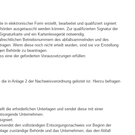
Stellenangebote
Ortsrecht
n elektronischer Form erstellt, bearbeitet und qualifiziert signiert
hörden ausgetauscht werden können. Zur qualifizierten Signatur der
Schadensmeldungen
Signaturkarte und ein Kartenlesegerät notwendig.
allrechtlichen Betriebsnummern des abfallsammelnden und des
agen. Wenn diese noch nicht erteilt wurden, sind sie vor Erstellung
Bürgerservice
gen Behörde zu beantragen.
 eine der geforderten Voraussetzungen erfüllen:
Gemeinderat
Sitzungsberichte
 die in Anlage 2 der Nachweisverordnung gelistet ist. Hierzu befragen
Ratsinfo
Gutachterausschuss
t die erforderlichen Unterlagen und sendet diese mit einer
entsorgende Unternehmen.
igniert.
Leben
rsendet den vollständigen Entsorgungsnachweis vor Beginn der
nlage zuständige Behörde und das Unternehmen, das den Abfall