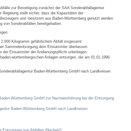
Notruf
bfälle zur Beseitigung
zunächst der SAA Sonderabfallagentur
e Regelung stellt sicher, dass die Kapazitäten der
allerzeugern und -besitzern aus Baden-Württemberg genutzt werden.
Betreuung & Bildung
 von Sonderabfällen bereitgehalten.
egen:
Schulen
ls 2.000 Kilogramm gefährlichem Abfall insgesamt
einer Sammelentsorgung dem Einsammler überlassen.
Kindergärten
r der Einsammler der Andienungspflicht unterliegen.
en baden-württembergischen Anlagen entsorgen, die am 01.01.1996
Musikschule
A Sonderabfallagentur Baden-Württemberg GmbH nach Landkreisen
Kirchen & Religionen
Evangelische Kirchengemeinde
 Baden-Württemberg GmbH zur Nachweisführung bei der Entsorgung
agentur Baden-Württemberg GmbH nach Landkreisen
Katholische Kirchengemeinde
Neuapostolische Kirche
er Entsorgung von Abfällen (NachwV)
: