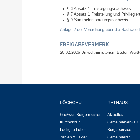
§ 3 Absatz 1 Entsorgungsnachweis
§ 7 Absatz 1 Freistellung und Privilegie
§ 9 Sammelentsorgungsnachweis
Anlage 2 der
Verordnung über die Nachweisf
FREIGABEVERMERK
20.02.2026 Umweltministerium Baden-Würt
LÖCHGAU
RATHAUS
Grußwort Bürgermeister
Aktuelles
Kurzportrait
Gemeindeverwaltu
Löchgau früher
Bürgerservice
Zahlen & Fakten
Gemeinderat