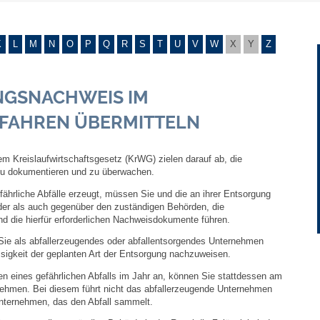
Gebühren und Beiträge
K
L
M
N
O
P
Q
R
S
T
U
V
W
X
Y
Z
Ortsrecht
GSNACHWEIS IM
Haushalt 2026
RFAHREN ÜBERMITTELN
Trinkwasser - Härtebereich
m Kreislaufwirtschaftsgesetz (KrWG) zielen darauf ab, die
Redaktionsstatut für das Amtsblatt
u dokumentieren und zu überwachen.
ährliche Abfälle erzeugt, müssen Sie und die an ihrer Entsorgung
der als auch gegenüber den zuständigen Behörden, die
Service
die hierfür erforderlichen Nachweisdokumente führen.
Sie als abfallerzeugendes oder abfallentsorgendes Unternehmen
Notdienste
igkeit der geplanten Art der Entsorgung nachzuweisen.
en eines gefährlichen Abfalls im Jahr an, können Sie stattdessen am
Fahrplanauskünfte
ehmen. Bei diesem führt nicht das abfallerzeugende Unternehmen
nternehmen, das den Abfall sammelt.
Abfall-Infos