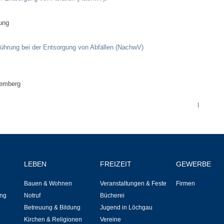
Hallen & Säle
rung
Gemeindehalle
ührung bei der Entsorgung von Abfällen (NachwV)
Sporthalle Greuth
temberg
Schulturnhalle
|
Hallen- und Raumreservierung
Soziale Einrichtungen
LEBEN
FREIZEIT
GEWERBE
Gesundheit
Bauen & Wohnen
Veranstaltungen & Feste
Firmen
Freizeit
ng
Notruf
Bücherei
Betreuung & Bildung
Jugend in Löchgau
Veranstaltungen & Feste
Kirchen & Religionen
Vereine