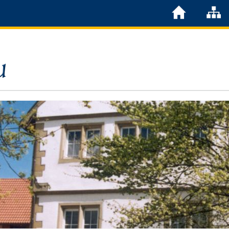
Löchgau
Grußwort Bürgermeister
Kurzportrait
Löchgau früher
Zahlen & Fakten
Steuern