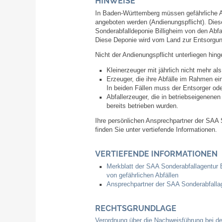
HINWEISE
In Baden-Württemberg müssen gefährliche A
angeboten werden
(Andienungspflicht). Dies
Sonderabfalldeponie Billigheim von den Abf
Diese Deponie wird vom Land zur Entsorgung
Nicht der Andienungspflicht unterliegen hing
Kleinerzeuger mit jährlich nicht mehr a
Erzeuger, die ihre Abfälle im Rahmen 
In beiden Fällen muss der Entsorger ode
Abfallerzeuger, die in betriebseigenen
bereits betrieben wurden.
Ihre persönlichen Ansprechpartner der SA
finden Sie unter vertiefende Informationen.
VERTIEFENDE INFORMATIONEN
Merkblatt der SAA Sonderabfallagentur
von gefährlichen Abfällen
Ansprechpartner der SAA Sonderabfall
RECHTSGRUNDLAGE
Verordnung über die Nachweisführung bei d