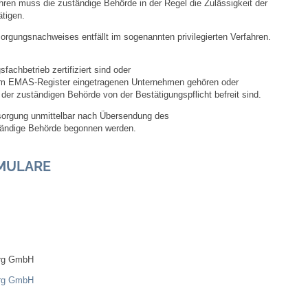
n muss die zuständige Behörde in der Regel die Zulässigkeit der
tigen.
Ortsplan
orgungsnachweises entfällt im sogenannten privilegierten Verfahren.
Bildergalerie
achbetrieb zertifiziert sind oder
im EMAS-Register eingetragenen Unternehmen gehören oder
der zuständigen Behörde von der Bestätigungspflicht befreit sind.
Rund um den Wein
ntsorgung unmittelbar nach Übersendung des
ändige Behörde begonnen werden.
Schlepper / Traktor
MULARE
Rathaus
Aktuelles
Gemeindeverwaltung
erg GmbH
Mitarbeiter
erg GmbH