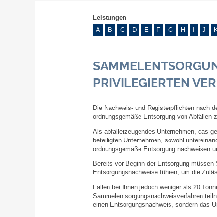
Leistungen
A
B
C
D
E
F
G
H
I
J
SAMMELENTSORGUN
PRIVILEGIERTEN VE
Die Nachweis- und Registerpflichten nach de
ordnungsgemäße Entsorgung von Abfällen z
Als abfallerzeugendes Unternehmen, das gef
beteiligten Unternehmen, sowohl untereinan
ordnungsgemäße Entsorgung nachweisen und 
Bereits vor Beginn der Entsorgung müssen 
Entsorgungsnachweise führen, um die Zuläss
Fallen bei Ihnen jedoch weniger als 20 Tonn
Sammelentsorgungsnachweisverfahren teiln
einen Entsorgungsnachweis, sondern das U