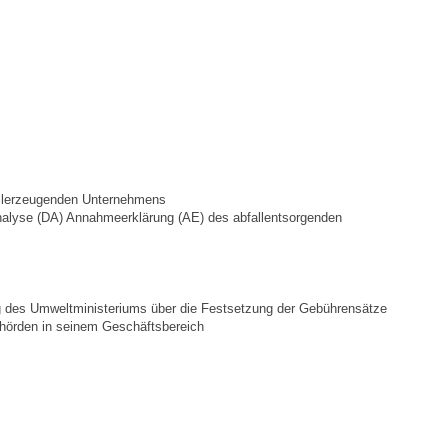
Bauen & Wohnen
NETZMonitor
Bodenrichtwerte
Bezirksschornsteinfeger
allerzeugenden Unternehmens
Laufende beschränkte Ausschreibungen
nalyse (DA) Annahmeerklärung (AE) des abfallentsorgenden
Bebauungspläne
g des Umweltministeriums über die Festsetzung der Gebührensätze
Fortschreibung Flächennutzungsplan
Behörden in seinem Geschäftsbereich
Förderprogramm Balkonkraftwerk
Kommunale Wärmeplanung