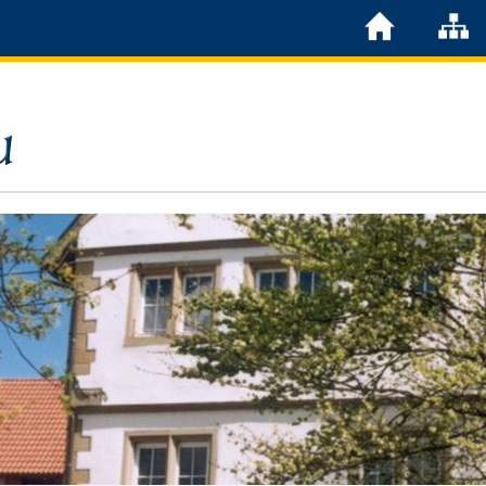
Löchgau
Grußwort Bürgermeister
Kurzportrait
Löchgau früher
Zahlen & Fakten
Steuern