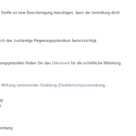
Stellenangebote
Stoffe ist eine Bescheinigung beizufügen, dass die Umhüllung dicht
Ortsrecht
Schadensmeldungen
rch das zuständige Regierungspräsidium berücksichtigt
Bürgerservice
Gemeinderat
ngspräsidien finden Sie das
Dokument
für die schriftliche Mitteilung.
Sitzungsberichte
Wirkung ionisierender Strahlung (Strahlenschutzverordnung -
Ratsinfo
ng
e
Gutachterausschuss
Leben
temberg