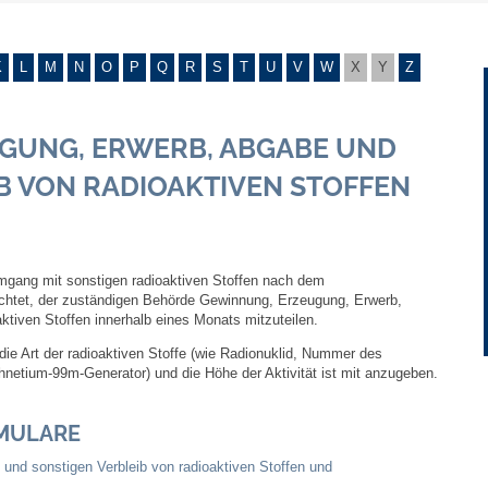
Gebühren und Beiträge
K
L
M
N
O
P
Q
R
S
T
U
V
W
X
Y
Z
Ortsrecht
GUNG, ERWERB, ABGABE UND
Haushalt 2026
B VON RADIOAKTIVEN STOFFEN
Trinkwasser - Härtebereich
Redaktionsstatut für das Amtsblatt
gang mit sonstigen radioaktiven Stoffen nach dem
ichtet, der zuständigen Behörde Gewinnung, Erzeugung, Erwerb,
Service
ktiven Stoffen innerhalb eines Monats mitzuteilen.
 die Art der radioaktiven Stoffe (wie Radionuklid, Nummer des
Notdienste
etium-99m-Generator) und die Höhe der Aktivität ist mit anzugeben.
Fahrplanauskünfte
MULARE
nd sonstigen Verbleib von radioaktiven Stoffen und
Abfall-Infos