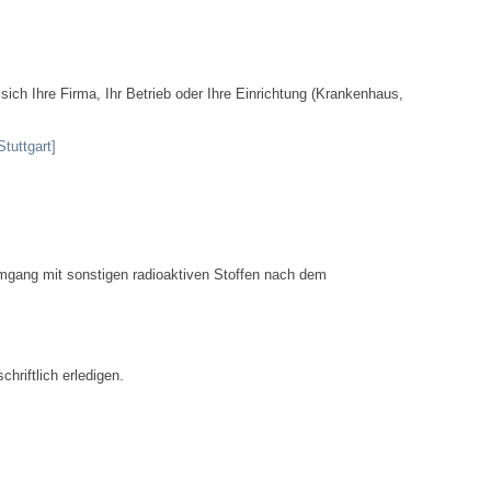
Ortsplan
ich Ihre Firma, Ihr Betrieb oder Ihre Einrichtung (Krankenhaus,
Bildergalerie
tuttgart]
Rund um den Wein
Schlepper / Traktor
Rathaus
gang mit sonstigen radioaktiven Stoffen nach dem
Aktuelles
chriftlich erledigen.
Gemeindeverwaltung
Mitarbeiter