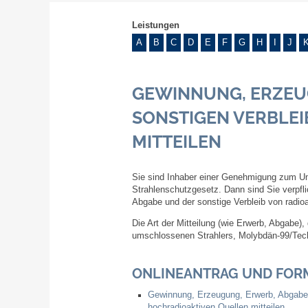
Leistungen
A
B
C
D
E
F
G
H
I
J
GEWINNUNG, ERZEU
SONSTIGEN VERBLEI
MITTEILEN
Sie sind Inhaber einer Genehmigung zum Um
Strahlenschutzgesetz. Dann sind Sie verpfl
Abgabe und der sonstige Verbleib von radioa
Die Art der Mitteilung (wie Erwerb, Abgabe),
umschlossenen Strahlers, Molybdän-99/Techn
ONLINEANTRAG UND FOR
Gewinnung, Erzeugung, Erwerb, Abgabe u
hochradioaktiven Quellen mitteilen