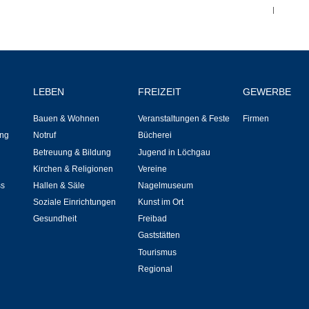
Bauen & Wohnen
|
NETZMonitor
Bodenrichtwerte
LEBEN
FREIZEIT
GEWERBE
Bezirksschornsteinfeger
Bauen & Wohnen
Veranstaltungen & Feste
Firmen
ng
Notruf
Bücherei
Laufende beschränkte Ausschreibungen
Betreuung & Bildung
Jugend in Löchgau
Kirchen & Religionen
Vereine
Bebauungspläne
ss
Hallen & Säle
Nagelmuseum
Soziale Einrichtungen
Kunst im Ort
Fortschreibung Flächennutzungsplan
Gesundheit
Freibad
Gaststätten
Tourismus
Förderprogramm Balkonkraftwerk
Regional
Kommunale Wärmeplanung