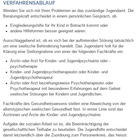
Mitarbeiter
VERFAHRENSABLAUF
Wenden Sie sich mit Ihren Problemen an das zuständige Jugendamt. Die
Beratungskraft entscheidet in einem persönlichen Gespräch, ob
Stellenangebote
Eingliederungshilfe für Ihr Kind in Betracht kommt oder
andere Hilfeformen besser geeignet wären.
Ortsrecht
Ausschlaggebend ist, ob es sich bei der auftretenden Störung tatsächlich
um eine seelische Behinderung handelt. Das Jugendamt holt für die
Schadensmeldungen
Klärung eine Stellungnahme von einer der folgenden Fachkräfte ein:
Ärztin oder Arzt für Kinder- und Jugendpsychiatrie oder -
Bürgerservice
psychotherapie
Kinder- und Jugendpsychotherapeutin oder Kinder- und
Jugendpsychotherapeut
Gemeinderat
Ärztin oder Arzt beziehungsweise Psychotherapeutin oder
Psychotherapeut mit besonderen Erfahrungen auf dem Gebiet
seelischer Störungen bei Kindern und Jugendlichen.
Sitzungsberichte
Fachkräfte des Gesundheitswesens stellen eine Abweichung von der
alterstypischen seelischen Gesundheit fest. In erster Linie sind das
Ratsinfo
Ärztinnen und Ärzte der Kinder- und Jugendpsychiatrie.
Aufgabe der sozialen Arbeit ist es, die Beeinträchtigung der
Gutachterausschuss
gesellschaftlichen Teilhabe zu beurteilen. Die Jugendhilfe entscheidet
damit letztendlich über die Zuordnung zum Personenkreis, das heisst