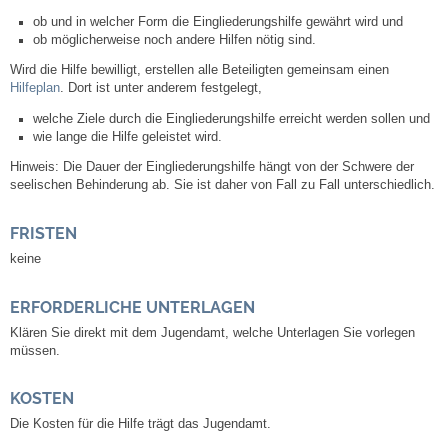
Leben
ob und in welcher Form die Eingliederungshilfe gewährt wird und
ob möglicherweise noch andere Hilfen nötig sind.
Bauen & Wohnen
Wird die Hilfe bewilligt, erstellen alle Beteiligten gemeinsam einen
Hilfeplan
. Dort ist unter anderem festgelegt,
NETZMonitor
welche Ziele durch die Eingliederungshilfe erreicht werden sollen und
wie lange die Hilfe geleistet wird.
Bodenrichtwerte
Hinweis:
Die Dauer der Eingliederungshilfe hängt von der Schwere der
seelischen Behinderung ab. Sie ist daher von Fall zu Fall unterschiedlich.
Bezirksschornsteinfeger
FRISTEN
keine
Laufende beschränkte Ausschreibungen
ERFORDERLICHE UNTERLAGEN
Bebauungspläne
Klären Sie direkt mit dem Jugendamt, welche Unterlagen Sie vorlegen
müssen.
Fortschreibung Flächennutzungsplan
KOSTEN
Förderprogramm Balkonkraftwerk
Die Kosten für die Hilfe trägt das Jugendamt.