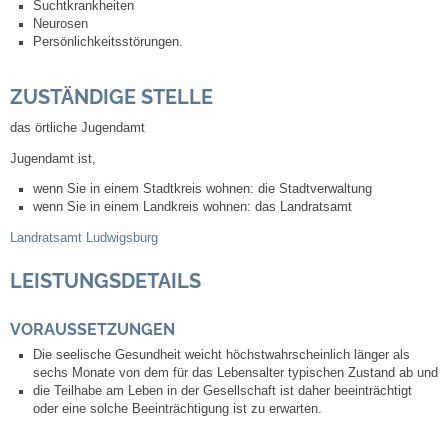
Suchtkrankheiten
Neurosen
Persönlichkeitsstörungen.
Abfall-Infos
ZUSTÄNDIGE STELLE
Ortsplan
das örtliche Jugendamt
Bildergalerie
Jugendamt ist,
wenn Sie in einem Stadtkreis wohnen: die Stadtverwaltung
Rund um den Wein
wenn Sie in einem Landkreis wohnen: das Landratsamt
Landratsamt Ludwigsburg
Schlepper / Traktor
LEISTUNGSDETAILS
Rathaus
VORAUSSETZUNGEN
Aktuelles
Die seelische Gesundheit weicht höchstwahrscheinlich länger als
sechs Monate von dem für das Lebensalter typischen Zustand ab und
die Teilhabe am Leben in der Gesellschaft ist daher beeinträchtigt
Gemeindeverwaltung
oder eine solche Beeinträchtigung ist zu erwarten.