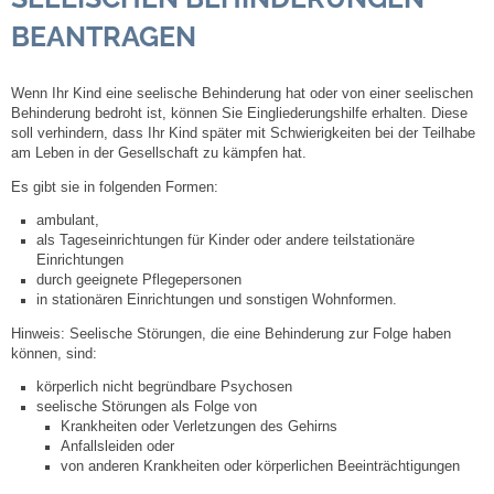
BEANTRAGEN
Steuern
Wenn Ihr Kind eine seelische Behinderung hat oder von einer seelischen
Gebühren und Beiträge
Behinderung bedroht ist, können Sie Eingliederungshilfe erhalten.
Diese
soll verhindern, dass Ihr Kind später mit Schwierigkeiten bei der Teilhabe
Ortsrecht
am Leben in der Gesellschaft zu kämpfen hat.
Es gibt sie in folgenden Formen:
Haushalt 2026
ambulant,
als Tageseinrichtungen für Kinder oder andere teilstationäre
Einrichtungen
Trinkwasser - Härtebereich
durch geeignete Pflegepersonen
in stationären Einrichtungen und sonstigen Wohnformen.
Redaktionsstatut für das Amtsblatt
Hinweis:
Seelische Stör
ungen, die eine Behinderung
zur Folge
haben
können
,
sind
:
Service
körperlich nicht begründbare Psychosen
seelische Störungen als Folge von
Krankheiten oder Verletzungen des Gehirns
Notdienste
Anfallsleiden oder
von anderen Krankheiten oder körperlichen Beeinträchtigungen
Fahrplanauskünfte