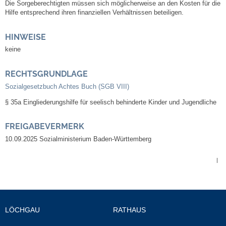
Die Sorgeberechtigten müssen sich möglicherweise an den Kosten für die
Kommunale Wärmeplanung
Hilfe entsprechend ihren finanziellen Verhältnissen beteiligen.
HINWEISE
Notruf
keine
Betreuung & Bildung
RECHTSGRUNDLAGE
Sozialgesetzbuch Achtes Buch (SGB VIII)
Schulen
§ 35a Eingliederungshilfe für seelisch behinderte Kinder und Jugendliche
Kindergärten
FREIGABEVERMERK
Musikschule
10.09.2025 Sozialministerium Baden-Württemberg
|
Kirchen & Religionen
Evangelische Kirchengemeinde
LÖCHGAU
RATHAUS
Katholische Kirchengemeinde