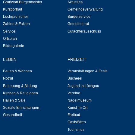
Grußwort Bürgermeister
Aktuelles
Neuapostolische Kirche
Kurzportrait
Gemeindeverwaltung
Löchgau früher
Bürgerservice
Zahlen & Fakten
Gemeinderat
Hallen & Säle
Service
Gutachterausschuss
Ortsplan
Gemeindehalle
Bildergalerie
Sporthalle Greuth
LEBEN
FREIZEIT
Schulturnhalle
Bauen & Wohnen
Veranstaltungen & Feste
Notruf
Bücherei
Hallen- und Raumreservierung
Betreuung & Bildung
Jugend in Löchgau
Kirchen & Religionen
Vereine
Hallen & Säle
Nagelmuseum
Soziale Einrichtungen
Soziale Einrichtungen
Kunst im Ort
Gesundheit
Freibad
Gesundheit
Gaststätten
Tourismus
Freizeit