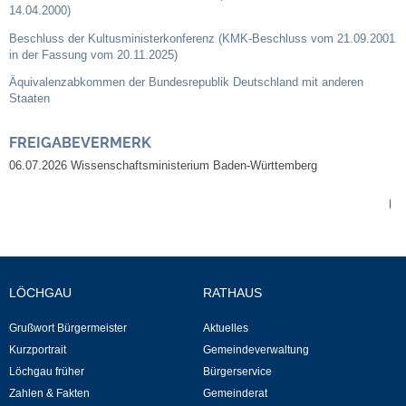
14.04.2000)
Neuapostolische Kirche
Beschluss der Kultusministerkonferenz (KMK-Beschluss vom 21.09.2001
in der Fassung vom 20.11.2025)
Hallen & Säle
Äquivalenzabkommen der Bundesrepublik Deutschland mit anderen
Staaten
Gemeindehalle
FREIGABEVERMERK
Sporthalle Greuth
06.07.2026 Wissenschaftsministerium Baden-Württemberg
|
Schulturnhalle
Hallen- und Raumreservierung
LÖCHGAU
RATHAUS
Soziale Einrichtungen
Grußwort Bürgermeister
Aktuelles
Gesundheit
Kurzportrait
Gemeindeverwaltung
Löchgau früher
Bürgerservice
Zahlen & Fakten
Gemeinderat
Freizeit