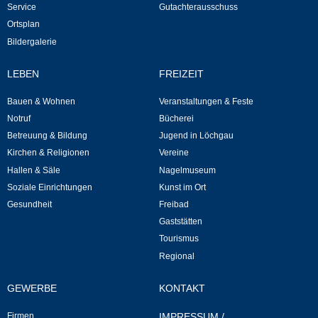
Service
Gutachterausschuss
Ortsplan
Veranstaltungen & Feste
Bildergalerie
Veranstaltungskalender
LEBEN
FREIZEIT
Hasenropferfest
Bauen & Wohnen
Veranstaltungen & Feste
Notruf
Bücherei
Bücherei
Betreuung & Bildung
Jugend in Löchgau
Kirchen & Religionen
Vereine
Hallen & Säle
Nagelmuseum
Veranstaltungen
Soziale Einrichtungen
Kunst im Ort
Gesundheit
Freibad
Jugend in Löchgau
Gaststätten
Tourismus
Skating-/Streetballanlage
Regional
Jugendhaus
GEWERBE
KONTAKT
Vereine
Firmen
IMPRESSUM
/