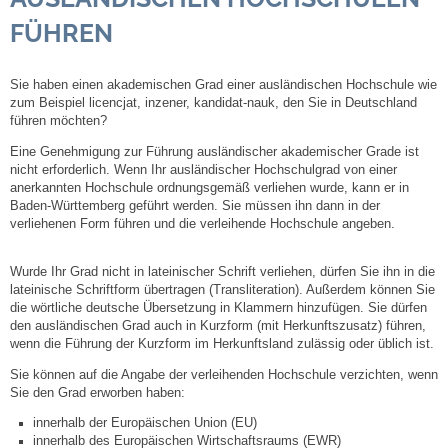
FÜHREN
Steuern
Sie haben einen akademischen Grad einer ausländischen Hochschule wie
Gebühren und Beiträge
zum Beispiel licencjat, inzener, kandidat-nauk, den Sie in Deutschland
führen möchten?
Ortsrecht
Eine Genehmigung zur Führung ausländischer akademischer Grade ist
nicht erforderlich. Wenn Ihr ausländischer Hochschulgrad von einer
anerkannten Hochschule ordnungsgemäß verliehen wurde, kann er in
Haushalt 2026
Baden-Württemberg geführt werden. Sie müssen ihn dann in der
verliehenen Form führen und die verleihende Hochschule angeben.
Trinkwasser - Härtebereich
Wurde Ihr Grad nicht in lateinischer Schrift verliehen, dürfen Sie ihn in die
lateinische Schriftform übertragen (Transliteration). Außerdem können Sie
Redaktionsstatut für das Amtsblatt
die wörtliche deutsche Übersetzung in Klammern hinzufügen. Sie dürfen
den ausländischen Grad auch in Kurzform (mit Herkunftszusatz) führen,
Service
wenn die Führung der Kurzform im Herkunftsland zulässig oder üblich ist.
Sie können auf die Angabe der verleihenden Hochschule verzichten, wenn
Notdienste
Sie den Grad erworben haben:
innerhalb der Europäischen Union (EU)
innerhalb des Europäischen Wirtschaftsraums (EWR)
Fahrplanauskünfte