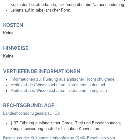
Kopie der Heiratsurkunde, Erklärung über die Namensänderung
Kommunale Wärmeplanung
Lebenslauf in tabellarischer Form
Notruf
KOSTEN
Keine
Betreuung & Bildung
HINWEISE
Schulen
Keine
Kindergärten
VERTIEFENDE INFORMATIONEN
Informationen zur Führung ausländischer Hochschulgrade
Merkblatt des Wissenschaftsministeriums in deutsch
Musikschule
Merkblatt des Wissenschaftsministeriums in englisch
Kirchen & Religionen
RECHTSGRUNDLAGE
Landeshochschulgesetz (LHG)
:
Evangelische Kirchengemeinde
§ 37 Führung ausländischer Grade, Titel und Bezeichnungen;
Zeugnisbewertung nach der Lissabon-Konvention
Katholische Kirchengemeinde
Beschluss der Kultusministerkonferenz (KMK-Beschluss vom