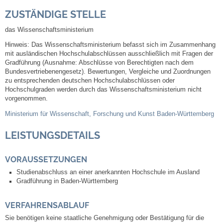
Mitarbeiter
ZUSTÄNDIGE STELLE
Stellenangebote
das Wissenschaftsministerium
Hinweis: Das Wissenschaftsministerium befasst sich im Zusammenhang
Ortsrecht
mit ausländischen Hochschulabschlüssen ausschließlich mit Fragen der
Gradführung (Ausnahme: Abschlüsse von Berechtigten nach dem
Bundesvertriebenengesetz). Bewertungen, Vergleiche und Zuordnungen
Schadensmeldungen
zu entsprechenden deutschen Hochschulabschlüssen oder
Hochschulgraden werden durch das Wissenschaftsministerium nicht
vorgenommen.
Bürgerservice
Ministerium für Wissenschaft, Forschung und Kunst Baden-Württemberg
Gemeinderat
LEISTUNGSDETAILS
Sitzungsberichte
VORAUSSETZUNGEN
Studienabschluss an einer anerkannten Hochschule im Ausland
Ratsinfo
Gradführung in Baden-Württemberg
Gutachterausschuss
VERFAHRENSABLAUF
Sie benötigen keine staatliche Genehmigung oder Bestätigung für die