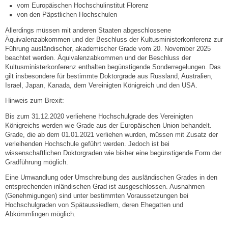
vom Europäischen Hochschulinstitut Florenz
von den Päpstlichen Hochschulen
Abfall-Infos
Allerdings müssen mit anderen Staaten abgeschlossene
Äquivalenzabkommen und der Beschluss der Kultusministerkonferenz zur
Führung ausländischer, akademischer Grade vom 20. November 2025
Ortsplan
beachtet werden. Äquivalenzabkommen und der Beschluss der
Kultusministerkonferenz enthalten begünstigende Sonderregelungen. Das
Bildergalerie
gilt insbesondere für bestimmte Doktorgrade aus Russland, Australien,
Israel, Japan, Kanada, dem Vereinigten Königreich und den USA
.
Rund um den Wein
Hinweis zum Brexit:
Bis zum 31.12.2020 verliehene Hochschulgrade des Vereinigten
Königreichs werden wie Grade aus der Europäischen Union behandelt.
Schlepper / Traktor
Grade, die ab dem 01.01.2021 verliehen wurden, müssen mit Zusatz der
verleihenden Hochschule geführt werden. Jedoch ist bei
Rathaus
wissenschaftlichen Doktorgraden wie bisher eine begünstigende Form der
Gradführung möglich.
Eine Umwandlung oder Umschreibung des ausländischen Grades in den
Aktuelles
entsprechenden inländischen Grad ist ausgeschlossen. Ausnahmen
(Genehmigungen) sind unter bestimmten Voraussetzungen bei
Gemeindeverwaltung
Hochschulgraden von Spätaussiedlern, deren Ehegatten und
Abkömmlingen möglich.