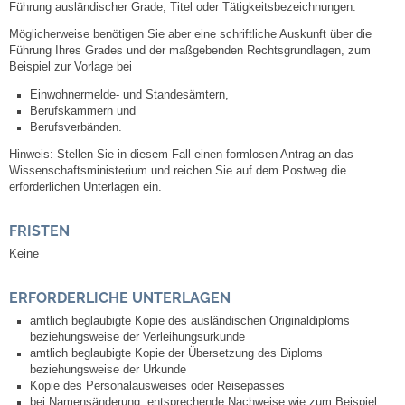
Führung ausländischer Grade, Titel oder Tätigkeitsbezeichnungen.
Leben
Möglicherweise benötigen Sie aber eine schriftliche Auskunft über die
Führung Ihres Grades und der maßgebenden Rechtsgrundlagen, zum
Bauen & Wohnen
Beispiel zur Vorlage bei
Einwohnermelde- und Standesämtern,
NETZMonitor
Berufskammern und
Berufsverbänden.
Bodenrichtwerte
Hinweis: Stellen Sie in diesem Fall einen formlosen Antrag an das
Wissenschaftsministerium und reichen Sie auf dem Postweg die
erforderlichen Unterlagen ein.
Bezirksschornsteinfeger
FRISTEN
Laufende beschränkte Ausschreibungen
Keine
Bebauungspläne
ERFORDERLICHE UNTERLAGEN
amtlich beglaubigte Kopie des ausländischen Originaldiploms
Fortschreibung Flächennutzungsplan
beziehungsweise der Verleihungsurkunde
amtlich beglaubigte Kopie der Übersetzung des Diploms
beziehungsweise der Urkunde
Förderprogramm Balkonkraftwerk
Kopie des Personalausweises oder Reisepasses
bei Namensänderung: entsprechende Nachweise wie zum Beispiel