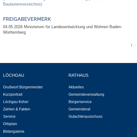
Leben
Baulastenverzeichnis)
FREIGABEVERMERK
Bauen & Wohnen
04.05.2026 Ministerium für Landesentwicklung und Wohnen Baden-
Württemberg
NETZMonitor
|
Bodenrichtwerte
Bezirksschornsteinfeger
LÖCHGAU
RATHAUS
Laufende beschränkte Ausschreibungen
Grußwort Bürgermeister
Aktuelles
Kurzportrait
Gemeindeverwaltung
Bebauungspläne
Löchgau früher
Bürgerservice
Zahlen & Fakten
Gemeinderat
Fortschreibung Flächennutzungsplan
Service
Gutachterausschuss
Ortsplan
Förderprogramm Balkonkraftwerk
Bildergalerie