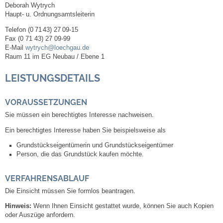
Deborah
Wytrych
Haupt- u. Ordnungsamtsleiterin
Abfall-Infos
Telefon
(0
71
43) 27
09-15
Fax
(0
71
43) 27
09-99
E-Mail
wytrych@loechgau.de
Ortsplan
Raum
11 im EG Neubau / Ebene 1
Bildergalerie
LEISTUNGSDETAILS
Rund um den Wein
VORAUSSETZUNGEN
Sie müssen ein berechtigtes Interesse nachweisen.
Schlepper / Traktor
Ein berechtigtes Interesse haben Sie beispielsweise als
Grundstückseigentümerin und Grundstückseigent
ü
mer
Rathaus
Person, die das Grundstück kaufen möchte.
Aktuelles
VERFAHRENSABLAUF
Die Einsicht müssen Sie formlos beantragen.
Gemeindeverwaltung
Hinweis:
Wenn Ihnen Einsicht gestattet wurde, können Sie auch Kopien
oder Auszüge anfordern.