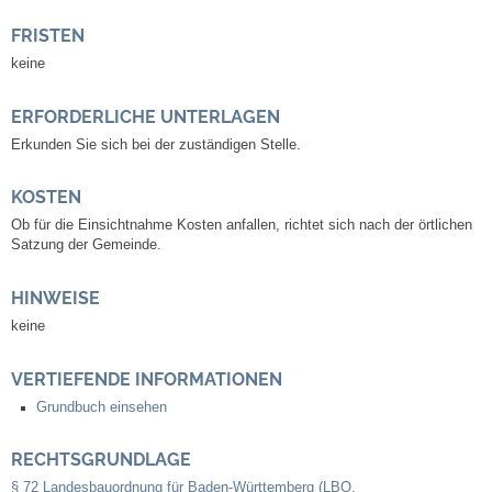
Mitarbeiter
FRISTEN
Stellenangebote
keine
ERFORDERLICHE UNTERLAGEN
Ortsrecht
Erkunden Sie sich bei der zuständigen Stelle.
Schadensmeldungen
KOSTEN
Ob für die Einsichtnahme Kosten anfallen, richtet sich nach der örtlichen
Bürgerservice
Satzung der Gemeinde.
Gemeinderat
HINWEISE
keine
Sitzungsberichte
VERTIEFENDE INFORMATIONEN
Ratsinfo
Grundbuch einsehen
Gutachterausschuss
RECHTSGRUNDLAGE
§ 72 Landesbauordnung für Baden-Württemberg (LBO,