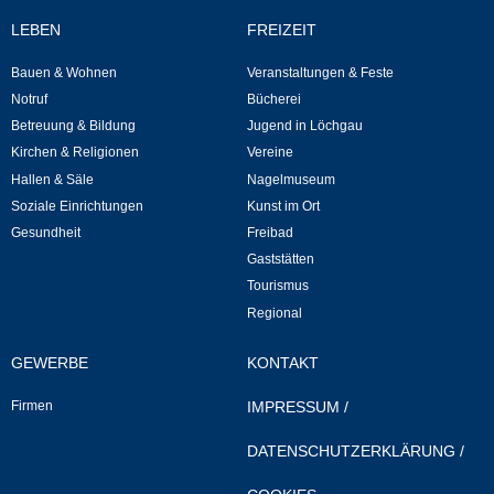
Kommunale Wärmeplanung
LEBEN
FREIZEIT
Bauen & Wohnen
Veranstaltungen & Feste
Notruf
Notruf
Bücherei
Betreuung & Bildung
Jugend in Löchgau
Betreuung & Bildung
Kirchen & Religionen
Vereine
Hallen & Säle
Nagelmuseum
Schulen
Soziale Einrichtungen
Kunst im Ort
Gesundheit
Freibad
Kindergärten
Gaststätten
Tourismus
Musikschule
Regional
Kirchen & Religionen
GEWERBE
KONTAKT
Firmen
IMPRESSUM
/
Evangelische Kirchengemeinde
DATENSCHUTZERKLÄRUNG
/
Katholische Kirchengemeinde