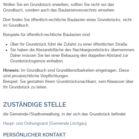
Wollen Sie ein Grundstück erwerben, sollten Sie nicht nur das
Grundbuch, sondern auch das Baulastenverzeichnis einsehen.
Steuern
Dort finden Sie öffentlich-rechtliche Baulasten eines Grundstücks, nicht
im Grundbuch.
Gebühren und Beiträge
Beispiele für öffentlich-rechtliche Baulasten sind:
Ortsrecht
Über Ihr Grundstück führt die Zufahrt zu einer öffentlichen Straße.
Sie haben die Abstandsfläche des Nachbargrundstücks übernommen.
Daher müssen Sie bei einer Bebauung den doppelten Abstand zur
Haushalt 2026
Grundstücksgrenze einhalten.
Hinweis:
Im Grundbuch sind Grunddienstbarkeiten eingetragen. Diese
Trinkwasser - Härtebereich
sind pr
i
vatrechtliche Verpflichtungen.
Beispiel: Sie gestatten Ihrem Grun
d
stücksnachbarn, sein Abwasser über
Ihr Grundstück zu leiten.
Redaktionsstatut für das Amtsblatt
ZUSTÄNDIGE STELLE
Service
die Gemeinde-/Stadtverwaltung, in der sich das Grundstück befindet
Notdienste
Haupt- und Ordnungsamt [Gemeinde Löchgau]
PERSÖNLICHER KONTAKT
Fahrplanauskünfte