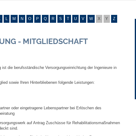
Gebühren und Beiträge
K
L
M
N
O
P
Q
R
S
T
U
V
W
X
Y
Z
Ortsrecht
UNG - MITGLIEDSCHAFT
Haushalt 2026
Trinkwasser - Härtebereich
ist die berufsständische Versorgungseinrichtung der Ingenieure in
Redaktionsstatut für das Amtsblatt
lied sowie Ihren Hinterbliebenen folgende Leistungen:
Service
Notdienste
partner oder eingetragene Lebenspartner bei Erlöschen des
eiratung
Fahrplanauskünfte
rsorgungswerk auf Antrag Zuschüsse für Rehabilitationsmaßnahmen
eckt sind.
Abfall-Infos