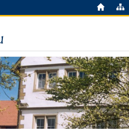
Löchgau
Grußwort Bürgermeister
Kurzportrait
Löchgau früher
Zahlen & Fakten
Steuern