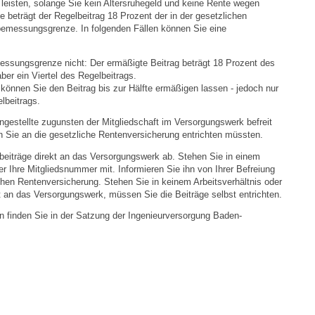
leisten, solange Sie kein Altersruhegeld und keine Rente wegen
e beträgt der Regelbeitrag 18 Prozent der in der gesetzlichen
sbemessungsgrenze.
In folgenden Fällen können Sie eine
Ortsplan
essungsgrenze nicht: Der ermäßigte Beitrag beträgt 18 Prozent des
Bildergalerie
r ein Viertel des Regelbeitrags.
 können Sie den Beitrag bis zur Hälfte ermäßigen lassen - jedoch nur
lbeitrags.
Rund um den Wein
ngestellte zugunsten der Mitgliedschaft im Versorgungswerk befreit
n Sie an die gesetzliche Rentenversicherung entrichten müssten.
Schlepper / Traktor
sbeiträge direkt an das Versorgungswerk ab. Stehen Sie in einem
ber Ihre Mitgliedsnummer mit. Informieren Sie ihn von Ihrer Befreiung
Rathaus
ichen Rentenversicherung. Stehen Sie in keinem Arbeitsverhältnis oder
ekt an das Versorgungswerk, müssen Sie die Beiträge selbst entrichten.
Aktuelles
 finden Sie in der Satzung der Ingenieurversorgung Baden-
Gemeindeverwaltung
Mitarbeiter