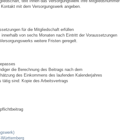
tgliedschaft, teilt Ihnen das Versorgungswerk Ihre Mitgliedsnummer
Bauen & Wohnen
en Kontakt mit dem Versorgungswerk angeben.
NETZMonitor
setzungen für die Mitgliedschaft erfüllen
 innerhalb von sechs Monaten nach Eintritt der Voraussetzungen
Bodenrichtwerte
Versorgungswerks weitere Fristen geregelt.
Bezirksschornsteinfeger
sepasses
Laufende beschränkte Ausschreibungen
ndiger die Berechnung des Beitrags nach dem
hätzung des Einkommens des laufenden Kalenderjahres
 tätig sind: Kopie des Arbeitsvertrags
Bebauungspläne
Fortschreibung Flächennutzungsplan
pflichtbeitrag
Förderprogramm Balkonkraftwerk
Kommunale Wärmeplanung
ngswerk)
n-Württemberg