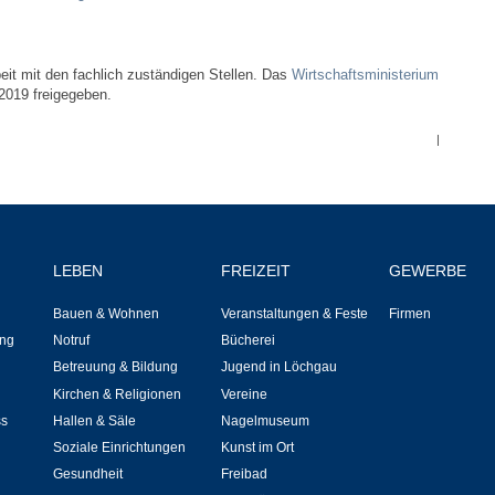
Notruf
it mit den fachlich zuständigen Stellen. Das
Wirtschaftsministerium
Betreuung & Bildung
2019 freigegeben.
Schulen
|
Kindergärten
Musikschule
LEBEN
FREIZEIT
GEWERBE
Kirchen & Religionen
Bauen & Wohnen
Veranstaltungen & Feste
Firmen
ng
Notruf
Bücherei
Evangelische Kirchengemeinde
Betreuung & Bildung
Jugend in Löchgau
Kirchen & Religionen
Vereine
Katholische Kirchengemeinde
ss
Hallen & Säle
Nagelmuseum
Soziale Einrichtungen
Kunst im Ort
Neuapostolische Kirche
Gesundheit
Freibad