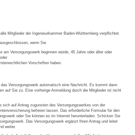
Stellenangebote
Ortsrecht
Schadensmeldungen
alle Mitglieder der Ingenieurkammer Baden-Württemberg verpflichtet.
t ausgeschlossen, wenn Sie
Bürgerservice
e am Versorgungswerk beginnen würde, 45 Jahre oder älter oder
oder
Gemeinderat
tenrechtlichen Vorschriften haben.
Sitzungsberichte
lt das Versorgungswerk automatisch eine Nachricht. Es kommt dann
en auf Sie zu. Eine vorherige Anmeldung durch die Mitglieder ist nicht
Ratsinfo
e sich auf Antrag zugunsten des Versorgungswerkes von der
Gutachterausschuss
entenversicherung befreien lassen. Das erforderliche Formular für den
ungswerk oder Sie können es im Internet herunterladen. Schicken Sie
rsorgungswerk. Das Versorgungswerk ergänzt Ihren Antrag und leitet
Leben
d weiter.