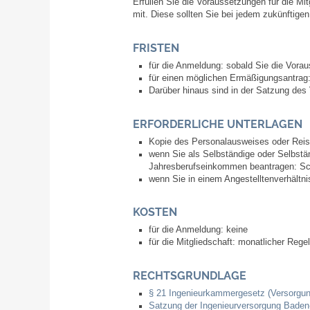
Erfüllen Sie die Voraussetzungen für die Mi
mit.
Diese sollten Sie bei jedem zukünftig
FRISTEN
für die Anmeldung: sobald Sie die Voraus
für einen möglichen Ermäßigungsantrag:
Darüber hinaus sind in der Satzung des 
ERFORDERLICHE UNTERLAGEN
Kopie des Personalausweises oder Rei
wenn Sie als Selbständige oder Selbstä
Jahresberufseinkommen beantragen: Sc
wenn Sie in einem Angestelltenverhältnis
KOSTEN
für die Anmeldung: keine
für die Mitgliedschaft: monatlicher Regel
RECHTSGRUNDLAGE
§ 21 Ingenieurkammergesetz (Versorgu
Satzung der Ingenieurversorgung Bade