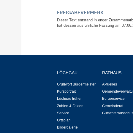
FREIGABEVERMERK
Dieser Text entstand in enger Zusammenarbe
hat dessen ausführliche Fassung am 07.06.
LÖCHGAU
RATHAUS
Grußwort Bürgermeister
Aktuelles
Kurzportrait
Gemeindeverwaltu
Löchgau früher
Bürgerservice
Zahlen & Fakten
Gemeinderat
Service
Gutachterausschu
Ortsplan
Bildergalerie