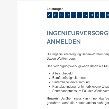
Leistungen
A
B
C
D
E
F
G
H
I
J
INGENIEURVERSORG
ANMELDEN
Die Ingenieurversorgung Baden-Württemberg 
Baden-Württemberg.
Das Versorgungswerk gewährt Ihnen als Mitg
Altersruhegeld
Berufsunfähigkeitsrente
Hinterbliebenenversorgung
Kapitalabfindung für hinterbliebene Ehe
Rentenanspruchs im Fall der Wiederverh
Hinweis:
Darüber hinaus kann
Ihnen
das Ve
gewähren, wenn die Kosten anders nicht ged