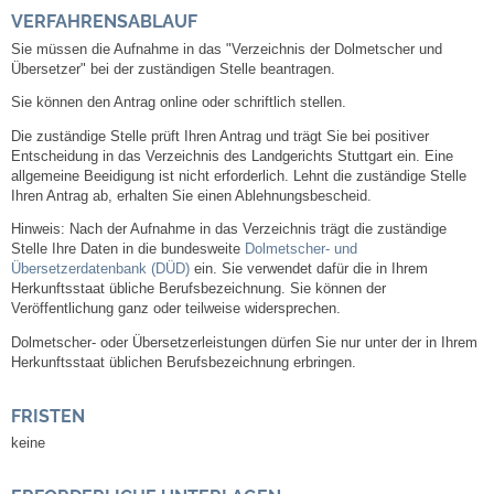
Mitarbeiter
VERFAHRENSABLAUF
Sie müssen die Aufnahme in das "Verzeichnis der Dolmetscher und
Stellenangebote
Übersetzer" bei der zuständigen Stelle beantragen.
Sie können den Antrag online oder schriftlich stellen.
Ortsrecht
Die zuständige Stelle prüft Ihren Antrag und trägt Sie bei positiver
Entscheidung in das Verzeichnis des Landgerichts Stuttgart ein. Eine
Schadensmeldungen
allgemeine Beeidigung ist nicht erforderlich. Lehnt die zuständige Stelle
Ihren Antrag ab, erhalten Sie einen Ablehnungsbescheid.
Bürgerservice
Hinweis: Nach der Aufnahme in das Verzeichnis trägt die zuständige
Stelle Ihre Daten in die bundesweite
Dolmetscher- und
Übersetzerdatenbank (DÜD)
ein. Sie verwendet dafür die in Ihrem
Gemeinderat
Herkunftsstaat übliche Berufsbezeichnung. Sie können der
Veröffentlichung ganz oder teilweise widersprechen.
Sitzungsberichte
Dolmetscher- oder Übersetzerleistungen dürfen Sie nur unter der in Ihrem
Herkunftsstaat üblichen Berufsbezeichnung erbringen.
Ratsinfo
FRISTEN
keine
Gutachterausschuss