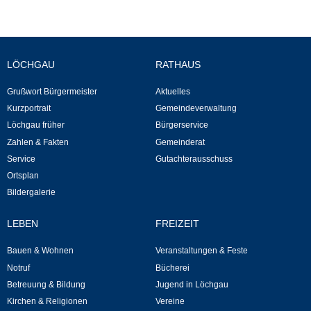
Neuapostolische Kirche
Hallen & Säle
LÖCHGAU
RATHAUS
Gemeindehalle
Grußwort Bürgermeister
Aktuelles
Kurzportrait
Gemeindeverwaltung
Löchgau früher
Bürgerservice
Sporthalle Greuth
Zahlen & Fakten
Gemeinderat
Service
Gutachterausschuss
Schulturnhalle
Ortsplan
Bildergalerie
Hallen- und Raumreservierung
LEBEN
FREIZEIT
Soziale Einrichtungen
Bauen & Wohnen
Veranstaltungen & Feste
Gesundheit
Notruf
Bücherei
Betreuung & Bildung
Jugend in Löchgau
Kirchen & Religionen
Vereine
Freizeit