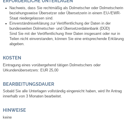
ERFORDERLICHE UNTERLAGEN
Leben
Nachweis, dass Sie rechtmäßig als Dolmetscher oder Dolmetscherin
beziehungsweise Übersetzer oder Übersetzerin in einem EU-/EWR-
Bauen & Wohnen
Staat niedergelassen sind.
Einverständniserklärung zur Veröffentlichung der Daten in der
bundesweiten Dolmetscher- und Übersetzerdatenbank (DÜD)
NETZMonitor
Sind Sie mit der Veröffentlichung Ihrer Daten insgesamt oder nur in
Teilen nicht einverstanden, können Sie eine entsprechende Erklärung
abgeben.
Bodenrichtwerte
KOSTEN
Bezirksschornsteinfeger
Eintragung eines vorübergehend tätigen Dolmetschers oder
Urkundenübersetzers: EUR 25,00
Laufende beschränkte Ausschreibungen
BEARBEITUNGSDAUER
Bebauungspläne
Sobald Sie alle Unterlagen vollständig eingereicht haben, wird Ihr Antrag
innerhalb von 3 Monaten bearbeitet.
Fortschreibung Flächennutzungsplan
HINWEISE
keine
Förderprogramm Balkonkraftwerk