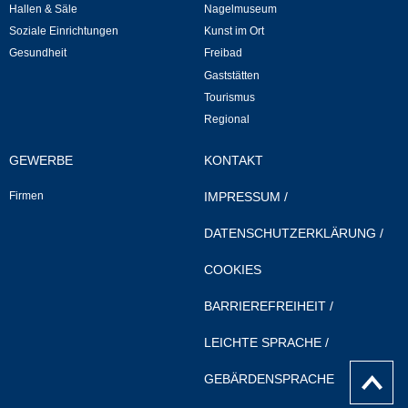
Hallen & Säle
Nagelmuseum
Soziale Einrichtungen
Kunst im Ort
Veranstaltungen & Feste
Gesundheit
Freibad
Gaststätten
Veranstaltungskalender
Tourismus
Regional
Hasenropferfest
GEWERBE
KONTAKT
Bücherei
Firmen
IMPRESSUM
/
Veranstaltungen
DATENSCHUTZERKLÄRUNG
/
Jugend in Löchgau
COOKIES
BARRIEREFREIHEIT
/
Skating-/Streetballanlage
LEICHTE SPRACHE
/
Jugendhaus
nach
GEBÄRDENSPRACHE
Oben
Vereine