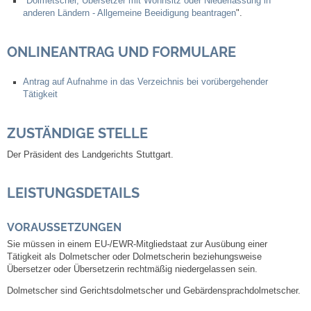
"
Dolmetscher, Übersetzer mit Wohnsitz oder Niederlassung in
anderen Ländern - Allgemeine Beeidigung beantragen
".
Abfall-Infos
ONLINEANTRAG UND FORMULARE
Ortsplan
Antrag auf Aufnahme in das Verzeichnis bei vorübergehender
Tätigkeit
Bildergalerie
ZUSTÄNDIGE STELLE
Rund um den Wein
Der Präsident des Landgerichts Stuttgart.
Schlepper / Traktor
LEISTUNGSDETAILS
Rathaus
VORAUSSETZUNGEN
Aktuelles
Sie müssen in einem EU-/EWR-Mitgliedstaat zur Ausübung einer
Tätigkeit als Dolmetscher oder Dolmetscherin beziehungsweise
Übersetzer oder Übersetzerin rechtmäßig niedergelassen sein.
Gemeindeverwaltung
Dolmetscher sind Gerichtsdolmetscher und Gebärdensprachdolmetscher.