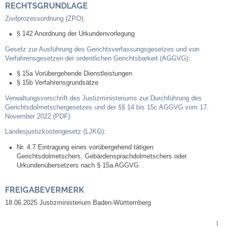
RECHTSGRUNDLAGE
Kommunale Wärmeplanung
Zivilprozessordnung (ZPO):
§ 142 Anordnung der Urkundenvorlegung
Notruf
Gesetz zur Ausführung des Gerichtsverfassungsgesetzes und von
Verfahrensgesetzen der ordentlichen Gerichtsbarkeit (AGGVG)
:
Betreuung & Bildung
§ 15a Vorübergehende Dienstleistungen
§ 15b Verfahrensgrundsätze
Schulen
Verwaltungsvorschrift des Justizministeriums zur Durchführung des
Gerichtsdolmetschergesetzes und der §§ 14 bis 15c AGGVG vom 17.
Kindergärten
November 2022 (PDF)
Landesjustizkostengesetz (LJKG)
:
Musikschule
Nr. 4.7 Eintragung eines vorübergehend tätigen
Gerichtsdolmetschers, Gebärdensprachdolmetschers oder
Kirchen & Religionen
Urkundenübersetzers nach § 15a AGGVG
FREIGABEVERMERK
Evangelische Kirchengemeinde
18.06.2025 Justizministerium Baden-Württemberg
Katholische Kirchengemeinde
|