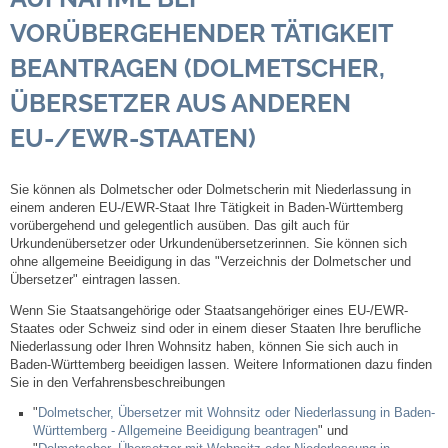
VORÜBERGEHENDER TÄTIGKEIT
Steuern
BEANTRAGEN (DOLMETSCHER,
Gebühren und Beiträge
ÜBERSETZER AUS ANDEREN
EU-/EWR-STAATEN)
Ortsrecht
Haushalt 2026
Sie können als Dolmetscher oder Dolmetscherin mit Niederlassung in
einem anderen EU-/EWR-Staat Ihre Tätigkeit in Baden-Württemberg
vorübergehend und gelegentlich ausüben. Das gilt auch für
Trinkwasser - Härtebereich
Urkundenübersetzer oder Urkundenübersetzerinnen. Sie können sich
ohne allgemeine Beeidigung in das "Verzeichnis der Dolmetscher und
Übersetzer" eintragen lassen.
Redaktionsstatut für das Amtsblatt
Wenn Sie Staatsangehörige oder Staatsangehöriger eines EU-/EWR-
Staates oder Schweiz sind oder in einem dieser Staaten Ihre berufliche
Service
Niederlassung oder Ihren Wohnsitz haben, können Sie sich auch in
Baden-Württemberg beeidigen lassen. Weitere Informationen dazu finden
Sie in den Verfahrensbeschreibungen
Notdienste
"
Dolmetscher, Übersetzer mit Wohnsitz oder Niederlassung in Baden-
Württemberg - Allgemeine Beeidigung beantragen
" und
Fahrplanauskünfte