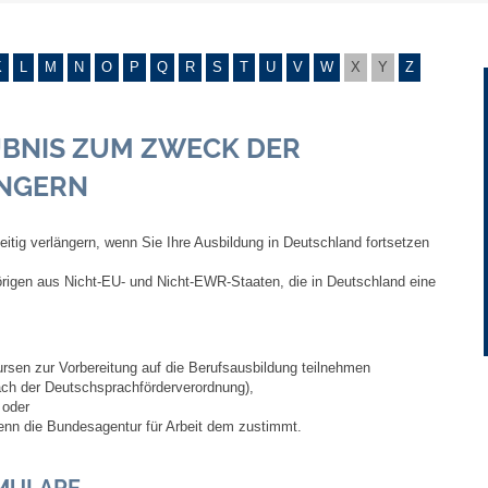
Gebühren und Beiträge
K
L
M
N
O
P
Q
R
S
T
U
V
W
X
Y
Z
Ortsrecht
BNIS ZUM ZWECK DER
Haushalt 2026
ÄNGERN
Trinkwasser - Härtebereich
eitig verlängern, wenn Sie Ihre Ausbildung in Deutschland fortsetzen
Redaktionsstatut für das Amtsblatt
hörigen aus Nicht-EU- und Nicht-EWR-Staaten, die in Deutschland eine
Service
rsen zur Vorbereitung auf die Berufsausbildung teilnehmen
Notdienste
ch der Deutschsprachförderverordnung),
 oder
Fahrplanauskünfte
 wenn die Bundesagentur für Arbeit dem zustimmt.
Abfall-Infos
MULARE