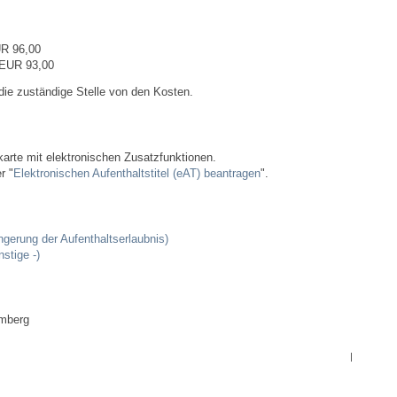
Bauen & Wohnen
UR 96,00
NETZMonitor
 EUR 93,00
 die zuständige Stelle von den Kosten.
Bodenrichtwerte
Bezirksschornsteinfeger
karte mit elektronischen Zusatzfunktionen.
r "
Elektronischen Aufenthaltstitel (eAT) beantragen
".
Laufende beschränkte Ausschreibungen
Bebauungspläne
ngerung der Aufenthaltserlaubnis)
stige -)
Fortschreibung Flächennutzungsplan
emberg
Förderprogramm Balkonkraftwerk
|
Kommunale Wärmeplanung