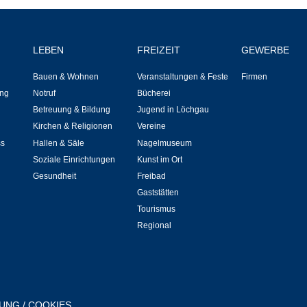
Notruf
Betreuung & Bildung
LEBEN
FREIZEIT
GEWERBE
Bauen & Wohnen
Veranstaltungen & Feste
Firmen
Schulen
ng
Notruf
Bücherei
Betreuung & Bildung
Jugend in Löchgau
Kindergärten
Kirchen & Religionen
Vereine
ss
Hallen & Säle
Nagelmuseum
Musikschule
Soziale Einrichtungen
Kunst im Ort
Gesundheit
Freibad
Kirchen & Religionen
Gaststätten
Tourismus
Evangelische Kirchengemeinde
Regional
Katholische Kirchengemeinde
Neuapostolische Kirche
RUNG
/
COOKIES