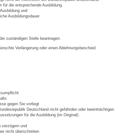
Stellenangebote
n für die entsprechende Ausbildung.
 Ausbildung und
liche Ausbildungsdauer.
Ortsrecht
Schadensmeldungen
 der zuständigen Stelle beantragen.
Bürgerservice
wünschte Verlängerung oder einen Ablehnungsbescheid.
Gemeinderat
Sitzungsberichte
isumpflicht
Ratsinfo
alts
se gegen Sie vorliegt
Bundesrepublik Deutschland nicht gefährden oder beeinträchtigen
Gutachterausschuss
ssetzungen für die Ausbildung (im Original)
Leben
n verzögern und
er nicht überschreiten