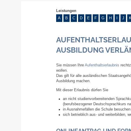
Leistungen
A
B
C
D
E
F
G
H
I
J
AUFENTHALTSERLAU
AUSBILDUNG VERL
Sie müssen Ihre
Aufenthaltserlaubnis
rechtz
wollen.
Das gilt für alle ausländischen Staatsange
Ausbildung machen.
Mit dieser Erlaubnis dürfen Sie
an nicht studienvorbereitenden Sprachku
(berufsbezogener Deutschsprachkurs na
in Ausnahmefällen die Schule besuchen
sich betrieblich aus- und weiterbilden,
ONLINEANTRAG UND FOR