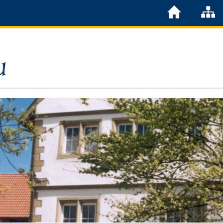
Löchgau
Grußwort Bürgermeister
Kurzportrait
Löchgau früher
Zahlen & Fakten
Steuern