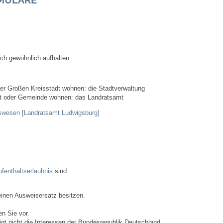
Ortsplan
Bildergalerie
ich gewöhnlich aufhalten
Rund um den Wein
ner Großen Kreisstadt wohnen: die Stadtverwaltung
adt oder Gemeinde wohnen: das Landratsamt
Schlepper / Traktor
tswesen [Landratsamt Ludwigsburg]
Rathaus
Aktuelles
fenthaltserlaubnis
sind:
Gemeindeverwaltung
 einen Ausweisersatz besitzen.
Mitarbeiter
n Sie vor.
tigt nicht die Interessen der Bundesrepublik Deutschland.