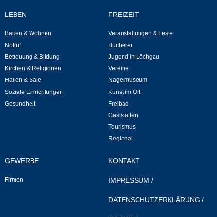
Mitarbeiter
LEBEN
FREIZEIT
Stellenangebote
Bauen & Wohnen
Veranstaltungen & Feste
Notruf
Bücherei
Ortsrecht
Betreuung & Bildung
Jugend in Löchgau
Kirchen & Religionen
Vereine
Schadensmeldungen
Hallen & Säle
Nagelmuseum
Soziale Einrichtungen
Kunst im Ort
Bürgerservice
Gesundheit
Freibad
Gaststätten
Gemeinderat
Tourismus
Regional
Sitzungsberichte
GEWERBE
KONTAKT
Ratsinfo
Firmen
IMPRESSUM
/
Gutachterausschuss
DATENSCHUTZERKLÄRUNG
/