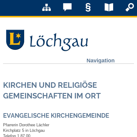
Navigation
Löchgau
KIRCHEN UND RELIGIÖSE
Grußwort Bürgermeister
GEMEINSCHAFTEN IM ORT
Kurzportrait
EVANGELISCHE KIRCHENGEMEINDE
Löchgau früher
Pfarrerin Dorothee Lächler
Kirchplatz 5 in Löchgau
Zahlen & Fakten
Telefon 1 87 00