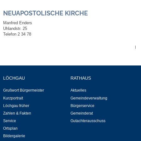
NEUAPOSTOLISCHE KIRCHE
Abfall-Infos
Manfred Enders
Uhlandstr. 25
Ortsplan
Telefon 2 34 78
Bildergalerie
|
Rund um den Wein
LÖCHGAU
RATHAUS
Schlepper / Traktor
Grußwort Bürgermeister
Aktuelles
Rathaus
Kurzportrait
Gemeindeverwaltung
Löchgau früher
Bürgerservice
Aktuelles
Zahlen & Fakten
Gemeinderat
Service
Gutachterausschuss
Gemeindeverwaltung
Ortsplan
Bildergalerie