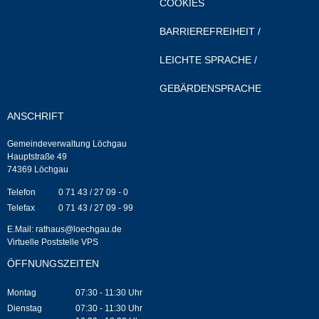
COOKIES
Leben
BARRIEREFREIHEIT
/
Bauen & Wohnen
LEICHTE SPRACHE
/
NETZMonitor
GEBÄRDENSPRACHE
ANSCHRIFT
Bodenrichtwerte
Gemeindeverwaltung Löchgau
Bezirksschornsteinfeger
Hauptstraße 49
74369 Löchgau
Laufende beschränkte Ausschreibungen
Telefon
0 71 43 / 27 09 - 0
Telefax
0 71 43 / 27 09 - 99
Bebauungspläne
E.Mail:
rathaus@loechgau.de
Virtuelle Poststelle VPS
Fortschreibung Flächennutzungsplan
ÖFFNUNGSZEITEN
Montag
07:30 - 11:30 Uhr
Förderprogramm Balkonkraftwerk
Dienstag
07:30 - 11:30 Uhr