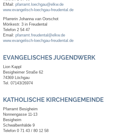
EMail:
pfarramt.loechgau@elkw.de
www.evangelisch-loechgau-freudental.de
Steuern
Pfarrerin Johanna van Oorschot
Mörikestr. 3 in Freudental
Gebühren und Beiträge
Telefon 2 54 47
Email:
pfarramt.freudental@elkw.de
www.evangelisch-loechgau-freudental.de
Ortsrecht
EVANGELISCHES JUGENDWERK
Haushalt 2026
Lion Kappl
Besigheimer Straße 62
Trinkwasser - Härtebereich
74369 Löchgau
Tel. 07143/26974
Redaktionsstatut für das Amtsblatt
KATHOLISCHE KIRCHENGEMEINDE
Service
Pfarramt Besigheim
Nonnengasse 11-13
Notdienste
Besigheim
Schwalbenhälde 9
Telefon 0 71 43 / 80 12 58
Fahrplanauskünfte