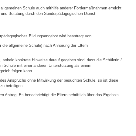
er allgemeinen Schule auch mithilfe anderer Fördermaßnahmen erreicht
Ortsplan
 und Beratung durch den Sonderpädagogischen Dienst.
Bildergalerie
rpädagogisches Bildungsangebot wird beantragt von
Rund um den Wein
 die allgemeine Schule) nach Anhörung der Eltern
Schlepper / Traktor
, sobald konkrete Hinweise darauf gegeben sind, dass die Schülerin /
en Schule mit einer anderen Unterstützung als einem
reich folgen kann.
Rathaus
g des Anspruchs ohne Mitwirkung der besuchten Schule, so ist diese
zu beteiligen.
Aktuelles
 Antrag. Es benachrichtigt die Eltern schriftlich über das Ergebnis.
Gemeindeverwaltung
Mitarbeiter