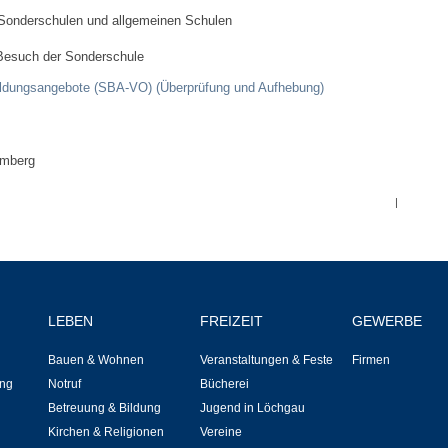
Bauen & Wohnen
Sonderschulen und allgemeinen Schulen
 Besuch der Sonderschule
NETZMonitor
ildungsangebote (SBA-VO) (Überprüfung und Aufhebung)
Bodenrichtwerte
emberg
Bezirksschornsteinfeger
|
Laufende beschränkte Ausschreibungen
Bebauungspläne
Fortschreibung Flächennutzungsplan
LEBEN
FREIZEIT
GEWERBE
Bauen & Wohnen
Veranstaltungen & Feste
Firmen
Förderprogramm Balkonkraftwerk
ng
Notruf
Bücherei
Betreuung & Bildung
Jugend in Löchgau
Kommunale Wärmeplanung
Kirchen & Religionen
Vereine