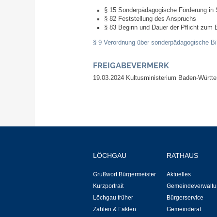
§ 15 Sonderpädagogische Förderung in 
§ 82 Feststellung des Anspruchs
§ 83 Beginn und Dauer der Pflicht zum
§ 9 Verordnung über sonderpädagogische B
FREIGABEVERMERK
19.03.2024 Kultusministerium Baden-Württ
LÖCHGAU
RATHAUS
Grußwort Bürgermeister
Aktuelles
Kurzportrait
Gemeindeverwaltu
Löchgau früher
Bürgerservice
Zahlen & Fakten
Gemeinderat