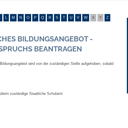
Gebühren und Beiträge
K
L
M
N
O
P
Q
R
S
T
U
V
W
X
Y
Z
Ortsrecht
HES BILDUNGSANGEBOT -
Haushalt 2026
SPRUCHS BEANTRAGEN
Trinkwasser - Härtebereich
Bildungsangebot wird von der zuständigen Stelle aufgehoben, sobald
Redaktionsstatut für das Amtsblatt
Service
ülerin zuständige Staatliche Schulamt
Notdienste
Fahrplanauskünfte
Abfall-Infos