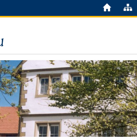
Löchgau
Grußwort Bürgermeister
Kurzportrait
Löchgau früher
Zahlen & Fakten
Steuern