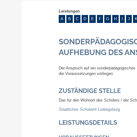
Leistungen
A
B
C
D
E
F
G
H
I
J
SONDERPÄDAGOGISC
AUFHEBUNG DES AN
Der Anspruch auf ein sonderpädagogisches 
die Voraussetzungen vorliegen.
ZUSTÄNDIGE STELLE
Das für den Wohnort des Schülers / der Sch
Staatliches Schulamt Ludwigsburg
LEISTUNGSDETAILS