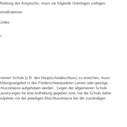
Stellenangebote
ufhebung des Anspruchs, muss sie folgende Unterlagen vorlegen:
rdermaßnahmen
Ortsrecht
Kindes
Schadensmeldungen
n.
Bürgerservice
Gemeinderat
Sitzungsberichte
meinen Schule (z.B. den Hauptschulabschluss) zu erreichen, muss
Bildungsangebot in den Förderschwerpunkten Lernen oder geistige
Ratsinfo
chlussklasse aufgehoben werden.. Liegen der allgemeinen Schule
aussetzungen für eine Aufhebung gegeben sind, hat die Schule daher
huljahres vor der jeweiligen Abschlussklasse bei der zuständigen
Gutachterausschuss
Leben