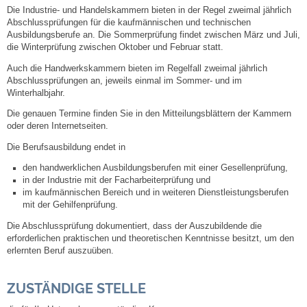
Die Industrie- und Handelskammern bieten in der Regel zweimal jährlich
Abschlussprüfungen für die kaufmännischen und technischen
Steuern
Ausbildungsberufe an. Die Sommerprüfung findet zwischen März und Juli,
die Winterprüfung zwischen Oktober und Februar statt.
Gebühren und Beiträge
Auch die Handwerkskammern bieten im Regelfall zweimal jährlich
Abschlussprüfungen an, jeweils einmal im Sommer- und im
Winterhalbjahr.
Ortsrecht
Die genauen Termine finden Sie in den Mitteilungsblättern der Kammern
oder deren Internetseiten.
Haushalt 2026
Die Berufsausbildung endet in
Trinkwasser - Härtebereich
den handwerklichen Ausbildungsberufen mit einer Gesellenprüfung,
in der Industrie mit der Facharbeiterprüfung und
im kaufmännischen Bereich und in weiteren Dienstleistungsberufen
Redaktionsstatut für das Amtsblatt
mit der Gehilfenprüfung.
Die Abschlussprüfung dokumentiert, dass der Auszubildende die
Service
erforderlichen praktischen und theoretischen Kenntnisse besitzt, um den
erlernten Beruf auszuüben.
Notdienste
ZUSTÄNDIGE STELLE
Fahrplanauskünfte