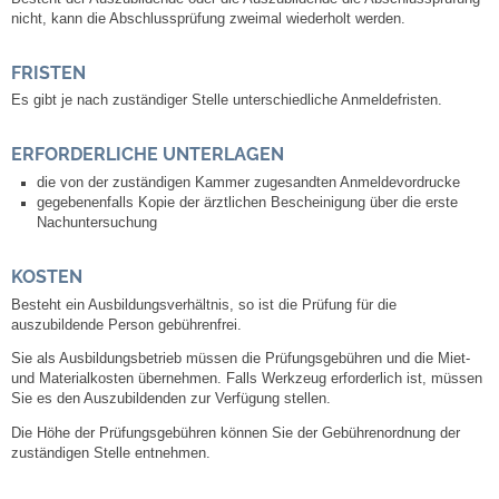
Leben
nicht, kann die Abschlussprüfung
zweimal wiederhol
t werden.
FRISTEN
Bauen & Wohnen
Es gibt je nach zuständiger Stelle unterschiedliche Anmeldefristen.
NETZMonitor
ERFORDERLICHE UNTERLAGEN
Bodenrichtwerte
die von der zuständigen Kammer zugesandten Anmeldevordrucke
gegebenenfalls Kopie der ärztlichen Bescheinigung über die erste
Nachuntersuchung
Bezirksschornsteinfeger
KOSTEN
Laufende beschränkte Ausschreibungen
Besteht ein Ausbildungsverhältnis, so ist die Prüfung für die
auszubildende Person gebührenfrei.
Bebauungspläne
Sie als Ausbildungsbetrieb müssen die Prüfungsgebühren und die Miet-
und Materialkosten übernehmen. Falls Werkzeug erforderlich ist, müssen
Sie es den Auszubildenden zur Verfügung stellen.
Fortschreibung Flächennutzungsplan
Die Höhe der Prüfungsgebühren können Sie der Gebührenordnung der
zuständigen Stelle entnehmen.
Förderprogramm Balkonkraftwerk