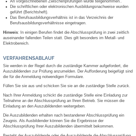
Mitarbeiter
An vorgeschriebenen Zwischenprüfungen wurde teilgenommen..
Die schriftlichen oder elektronischen Ausbildungsnachweise wurden
geführt (Berichtsheft).
Stellenangebote
Das Berufsausbildungsverhältnis ist in das Verzeichnis der
Berufsausbildungsverhältnisse eingetragen.
Ortsrecht
Hinweis
: In einigen Berufen findet die Abschlussprüfung in zwei zeitlich
auseinander fallenden Teilen statt. Dies gilt besonders im Metall- und
Elektrobereich.
Schadensmeldungen
VERFAHRENSABLAUF
Bürgerservice
Sie werden in der Regel durch die zuständige Kammer aufgefordert, die
Auszubildenden zur Prüfung anzumelden. Der Aufforderung beigefügt sind
die für die Anmeldung notwendigen Formulare.
Gemeinderat
Füllen Sie sie aus und schicken Sie sie an die zuständige Stelle zurück.
Sitzungsberichte
Nach Ihrer Anmeldung schickt die zuständige Stelle eine Einladung zur
Teilnahme an der Abschlussprüfung an Ihren Betrieb. Sie müssen die
Einladung an den Auszubildenden weitergeben.
Ratsinfo
Die Auszubildenden erhalten nach bestandener Abschlussprüfung ein
Zeugnis. Als Ausbildender können Sie die Ergebnisse der
Gutachterausschuss
Abschlussprüfung Ihrer Auszubildenden übermittelt bekommen.
Besteht der Auszubildende
oder
die Auszubildende
die Abschlussprüfung