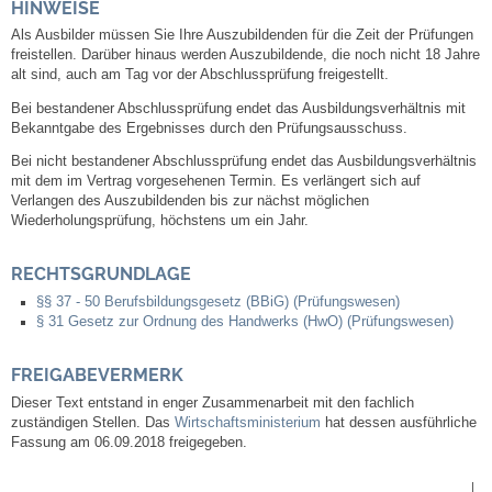
HINWEISE
Kommunale Wärmeplanung
Als Ausbilder müssen Sie Ihre Auszubildenden für die Zeit der Prüfungen
freistellen. Darüber hinaus werden Auszubildende, die noch nicht 18 Jahre
alt sind, auch am Tag vor der Abschlussprüfung freigestellt.
Notruf
Bei bestandener Abschlussprüfung endet das Ausbildungsverhältnis mit
Bekanntgabe des Ergebnisses durch den Prüfungsausschuss.
Betreuung & Bildung
Bei nicht bestandener Abschlussprüfung endet das Ausbildungsverhältnis
mit dem im Vertrag vorgesehenen Termin. Es verlängert sich auf
Schulen
Verlangen des Auszubildenden bis zur nächst möglichen
Wiederholungsprüfung, höchstens um ein Jahr.
Kindergärten
RECHTSGRUNDLAGE
Musikschule
§§ 37 - 50 Berufsbildungsgesetz (BBiG) (Prüfungswesen)
§ 31 Gesetz zur Ordnung des Handwerks (HwO) (Prüfungswesen)
Kirchen & Religionen
FREIGABEVERMERK
Dieser Text entstand in enger Zusammenarbeit mit den fachlich
Evangelische Kirchengemeinde
zuständigen Stellen. Das
Wirtschaftsministerium
hat dessen ausführliche
Fassung am 06.09.2018 freigegeben.
Katholische Kirchengemeinde
|