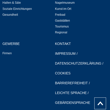
Hallen & Säle
Nagelmuseum
Soziale Einrichtungen
Kunst im Ort
Veranstaltungen & Feste
Gesundheit
Freibad
Gaststätten
Veranstaltungskalender
Tourismus
Regional
Hasenropferfest
GEWERBE
KONTAKT
Bücherei
Firmen
IMPRESSUM
/
Veranstaltungen
DATENSCHUTZERKLÄRUNG
/
Jugend in Löchgau
COOKIES
BARRIEREFREIHEIT
/
Skating-/Streetballanlage
LEICHTE SPRACHE
/
Jugendhaus
nach
GEBÄRDENSPRACHE
Oben
Vereine