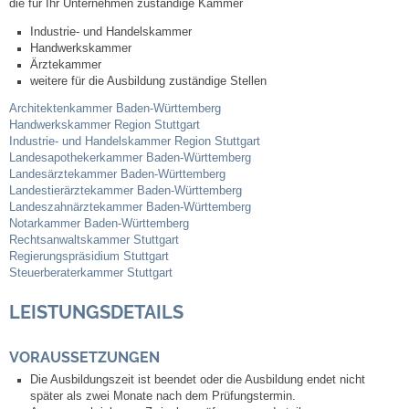
die für Ihr Unternehmen zuständige Kammer
Industrie- und Handelskammer
Abfall-Infos
Handwerkskammer
Ärztekammer
weitere für die Ausbildung zuständige Stellen
Ortsplan
Architektenkammer Baden-Württemberg
Handwerkskammer Region Stuttgart
Bildergalerie
Industrie- und Handelskammer Region Stuttgart
Landesapothekerkammer Baden-Württemberg
Landesärztekammer Baden-Württemberg
Rund um den Wein
Landestierärztekammer Baden-Württemberg
Landeszahnärztekammer Baden-Württemberg
Notarkammer Baden-Württemberg
Schlepper / Traktor
Rechtsanwaltskammer Stuttgart
Regierungspräsidium Stuttgart
Rathaus
Steuerberaterkammer Stuttgart
LEISTUNGSDETAILS
Aktuelles
VORAUSSETZUNGEN
Gemeindeverwaltung
Die Ausbildungszeit ist beendet oder die Ausbildung endet nicht
später als zwei Monate nach dem Prüfungstermin.