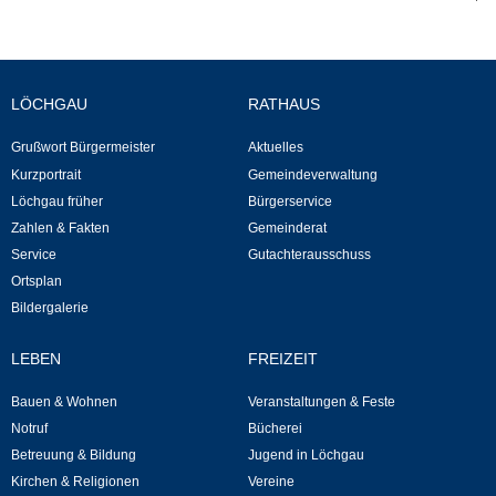
Neuapostolische Kirche
Hallen & Säle
LÖCHGAU
RATHAUS
Gemeindehalle
Grußwort Bürgermeister
Aktuelles
Kurzportrait
Gemeindeverwaltung
Sporthalle Greuth
Löchgau früher
Bürgerservice
Zahlen & Fakten
Gemeinderat
Service
Gutachterausschuss
Schulturnhalle
Ortsplan
Bildergalerie
Hallen- und Raumreservierung
LEBEN
FREIZEIT
Soziale Einrichtungen
Bauen & Wohnen
Veranstaltungen & Feste
Gesundheit
Notruf
Bücherei
Betreuung & Bildung
Jugend in Löchgau
Freizeit
Kirchen & Religionen
Vereine