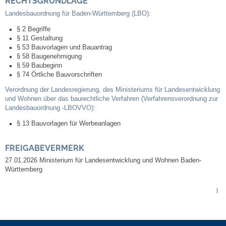
RECHTSGRUNDLAGE
Kommunale Wärmeplanung
Landesbauordnung für Baden-Württemberg (LBO)
:
§ 2 Begriffe
Notruf
§ 11 Gestaltung
§ 53 Bauvorlagen und Bauantrag
§ 58 Baugenehmigung
Betreuung & Bildung
§ 59 Baubeginn
§ 74 Örtliche Bauvorschriften
Schulen
Verordnung der Landesregierung, des Ministeriums für Landesentwicklung
und Wohnen über das baurechtliche Verfahren (Verfahrensverordnung zur
Landesbauordnung -LBOVVO)
:
Kindergärten
§ 13 Bauvorlagen für Werbeanlagen
Musikschule
FREIGABEVERMERK
27.01.2026 Ministerium für Landesentwicklung und Wohnen Baden-
Kirchen & Religionen
Württemberg
Evangelische Kirchengemeinde
|
Katholische Kirchengemeinde