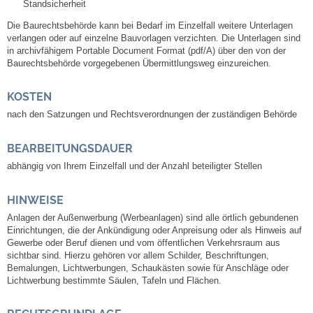
Standsicherheit
Leben
Die Baurechtsbehörde kann bei Bedarf im Einzelfall weitere Unterlagen
verlangen oder auf einzelne Bauvorlagen verzichten. Die Unterlagen sind
Bauen & Wohnen
in archivfähigem Portable Document Format (pdf/A) über den von der
Baurechtsbehörde vorgegebenen Übermittlungsweg einzureichen.
NETZMonitor
KOSTEN
Bodenrichtwerte
nach den Satzungen und Rechtsverordnungen der zuständigen Behörde
BEARBEITUNGSDAUER
Bezirksschornsteinfeger
abhängig von Ihrem Einzelfall und der Anzahl beteiligter Stellen
Laufende beschränkte Ausschreibungen
HINWEISE
Anlagen der Außenwerbung (Werbeanlagen) sind alle örtlich gebundenen
Bebauungspläne
Einrichtungen, die der Ankündigung oder Anpreisung oder als Hinweis auf
Gewerbe oder Beruf dienen und vom öffentlichen Verkehrsraum aus
sichtbar sind. Hierzu gehören vor allem Schilder, Beschriftungen,
Fortschreibung Flächennutzungsplan
Bemalungen, Lichtwerbungen, Schaukästen sowie für Anschläge oder
Lichtwerbung bestimmte Säulen, Tafeln und Flächen.
Förderprogramm Balkonkraftwerk