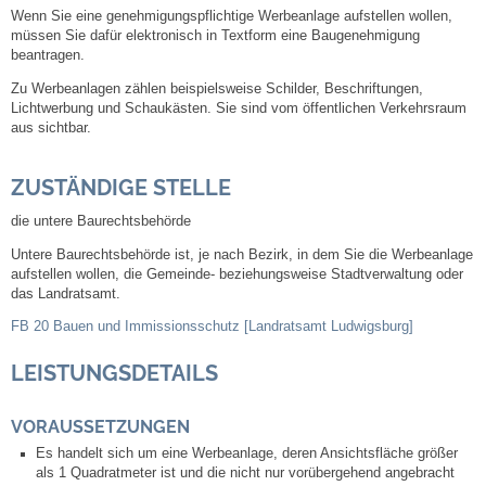
Wenn Sie eine genehmigungspflichtige Werbeanlage aufstellen wollen,
müssen Sie dafür elektronisch in Textform eine Baugenehmigung
Steuern
beantragen.
Zu Werbeanlagen zählen beispielsweise Schilder, Beschriftungen,
Gebühren und Beiträge
Lichtwerbung und Schaukästen. Sie sind vom öffentlichen Verkehrsraum
aus sichtbar.
Ortsrecht
ZUSTÄNDIGE STELLE
Haushalt 2026
die untere Baurechtsbehörde
Untere Baurechtsbehörde ist, je nach Bezirk, in dem Sie die Werbeanlage
Trinkwasser - Härtebereich
aufstellen wollen, die Gemeinde- beziehungsweise Stadtverwaltung oder
das Landratsamt.
Redaktionsstatut für das Amtsblatt
FB 20 Bauen und Immissionsschutz [Landratsamt Ludwigsburg]
LEISTUNGSDETAILS
Service
VORAUSSETZUNGEN
Notdienste
Es handelt sich um eine Werbeanlage, deren Ansichtsfläche größer
als 1 Quadratmeter ist und die nicht nur vorübergehend angebracht
Fahrplanauskünfte