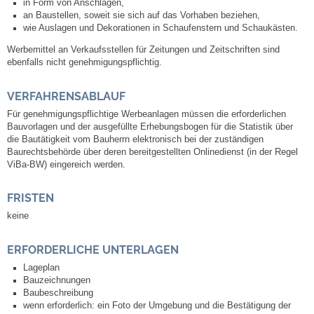
Mitarbeiter
in Form von Anschlägen,
an Baustellen, soweit sie sich auf das Vorhaben beziehen,
wie Auslagen und Dekorationen in Schaufenstern und Schaukästen.
Stellenangebote
Werbemittel an Verkaufsstellen für Zeitungen und Zeitschriften sind
ebenfalls nicht genehmigungspflichtig.
Ortsrecht
VERFAHRENSABLAUF
Schadensmeldungen
Für genehmigungspflichtige Werbeanlagen müssen die erforderlichen
Bauvorlagen und der ausgefüllte Erhebungsbogen für die Statistik über
die Bautätigkeit vom Bauherrn elektronisch bei der zuständigen
Bürgerservice
Baurechtsbehörde über deren bereitgestellten Onlinedienst (in der Regel
ViBa-BW) eingereich werden.
Gemeinderat
FRISTEN
Sitzungsberichte
keine
ERFORDERLICHE UNTERLAGEN
Ratsinfo
Lageplan
Bauzeichnungen
Gutachterausschuss
Baubeschreibung
wenn erforderlich: ein Foto der Umgebung und die Bestätigung der