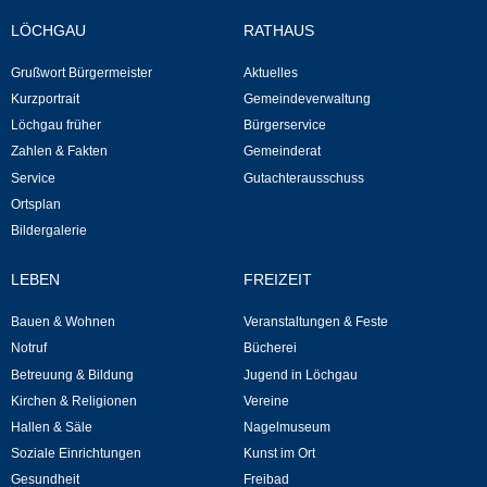
LÖCHGAU
RATHAUS
Neuapostolische Kirche
Grußwort Bürgermeister
Aktuelles
Hallen & Säle
Kurzportrait
Gemeindeverwaltung
Löchgau früher
Bürgerservice
Gemeindehalle
Zahlen & Fakten
Gemeinderat
Service
Gutachterausschuss
Sporthalle Greuth
Ortsplan
Bildergalerie
Schulturnhalle
LEBEN
FREIZEIT
Hallen- und Raumreservierung
Bauen & Wohnen
Veranstaltungen & Feste
Notruf
Bücherei
Soziale Einrichtungen
Betreuung & Bildung
Jugend in Löchgau
Kirchen & Religionen
Vereine
Gesundheit
Hallen & Säle
Nagelmuseum
Soziale Einrichtungen
Kunst im Ort
Freizeit
Gesundheit
Freibad