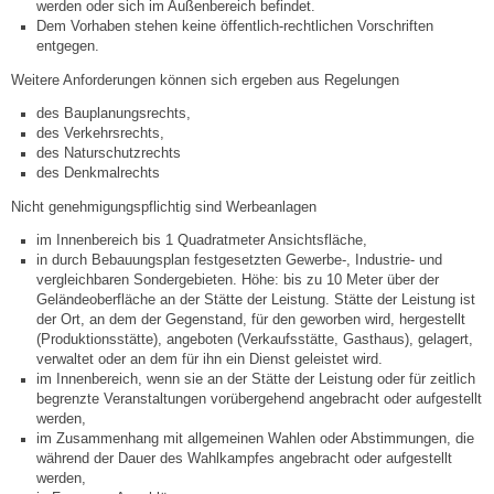
werden oder sich im Außenbereich befindet.
Dem Vorhaben stehen keine öffentlich-rechtlichen Vorschriften
entgegen.
Abfall-Infos
Weitere Anforderungen können sich ergeben aus Regelungen
Ortsplan
des Bauplanungsrechts,
des Verkehrsrechts,
des Naturschutzrechts
Bildergalerie
des Denkmalrechts
Nicht genehmigungspflichtig sind Werbeanlagen
Rund um den Wein
im Innenbereich bis 1 Quadratmeter Ansichtsfläche,
in durch Bebauungsplan festgesetzten Gewerbe-, Industrie- und
Schlepper / Traktor
vergleichbaren Sondergebieten. Höhe: bis zu 10 Meter über der
Geländeoberfläche an der Stätte der Leistung. Stätte der Leistung ist
der Ort, an dem der Gegenstand, für den geworben wird, hergestellt
Rathaus
(Produktionsstätte), angeboten (Verkaufsstätte, Gasthaus), gelagert,
verwaltet oder an dem für ihn ein Dienst geleistet wird.
im Innenbereich, wenn sie an der Stätte der Leistung oder für zeitlich
Aktuelles
begrenzte Veranstaltungen vorübergehend angebracht oder aufgestellt
werden,
im Zusammenhang mit allgemeinen Wahlen oder Abstimmungen, die
Gemeindeverwaltung
während der Dauer des Wahlkampfes angebracht oder aufgestellt
werden,