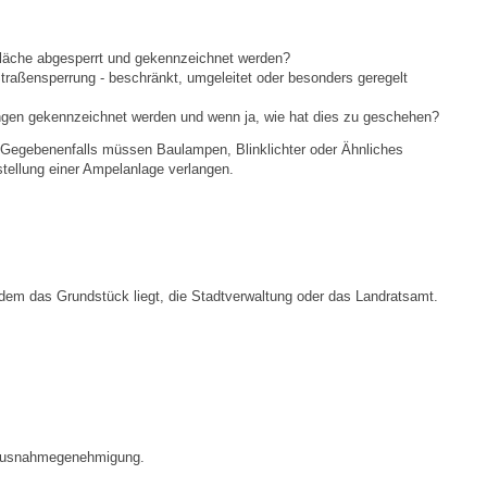
Ortsplan
Fläche abgesperrt und gekennzeichnet werden?
Straßensperrung - beschränkt, umgeleitet oder besonders geregelt
Bildergalerie
gen gekennzeichnet werden und wenn ja, wie hat dies zu geschehen?
 Gegebenenfalls müssen Baulampen, Blinklichter oder Ähnliches
Rund um den Wein
stellung einer Ampelanlage verlangen.
Schlepper / Traktor
Rathaus
 dem das Grundstück liegt, die Stadtverwaltung oder das Landratsamt.
Aktuelles
Gemeindeverwaltung
Mitarbeiter
e Ausnahmegenehmigung.