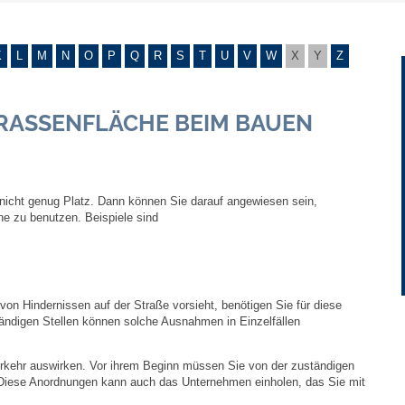
Gebühren und Beiträge
K
L
M
N
O
P
Q
R
S
T
U
V
W
X
Y
Z
Ortsrecht
ASSENFLÄCHE BEIM BAUEN B
Haushalt 2026
Trinkwasser - Härtebereich
nicht genug Platz. Dann können Sie darauf angewiesen sein,
Redaktionsstatut für das Amtsblatt
he zu benutzen. Beispiele sind
Service
on Hindernissen auf der Straße vorsieht, benötigen Sie für diese
Notdienste
ndigen Stellen können solche Ausnahmen in Einzelfällen
Fahrplanauskünfte
verkehr auswirken. Vor ihrem Beginn müssen Sie von der zuständigen
Diese Anordnungen kann auch das Unternehmen einholen, das Sie mit
Abfall-Infos