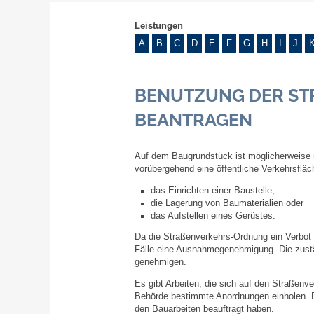
Leistungen
A
B
C
D
E
F
G
H
I
J
BENUTZUNG DER STR
EANTRAGEN
Auf dem Baugrundstück ist möglicherweise 
vorübergehend eine öffentliche Verkehrsfläc
das Einrichten einer Baustelle,
die Lagerung von Baumaterialien oder
das Aufstellen eines Gerüstes.
Da die Straßenverkehrs-Ordnung ein Verbot v
Fälle eine Ausnahmegenehmigung. Die zustä
genehmigen.
Es gibt Arbeiten, die sich auf den Straßen
Behörde bestimmte Anordnungen einholen. 
den Bauarbeiten beauftragt haben.