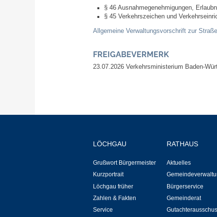
§ 46 Ausnahmegenehmigungen, Erlaubn
§ 45 Verkehrszeichen und Verkehrseinri
Allgemeine Verwaltungsvorschrift zur Stra
FREIGABEVERMERK
23.07.2026 Verkehrsministerium Baden-Wür
LÖCHGAU
RATHAUS
Grußwort Bürgermeister
Aktuelles
Kurzportrait
Gemeindeverwaltu
Löchgau früher
Bürgerservice
Zahlen & Fakten
Gemeinderat
Service
Gutachterausschu