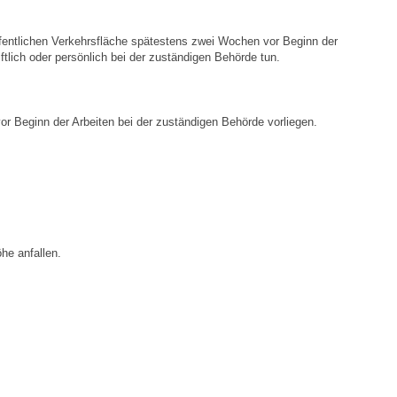
Stellenangebote
ffentlichen Verkehrsfläche spätestens zwei Wochen vor Beginn der
Ortsrecht
lich oder persönlich bei der zuständigen Behörde tun.
Schadensmeldungen
 Beginn der Arbeiten bei der zuständigen Behörde vorliegen.
Bürgerservice
Gemeinderat
Sitzungsberichte
he anfallen.
Ratsinfo
Gutachterausschuss
Leben