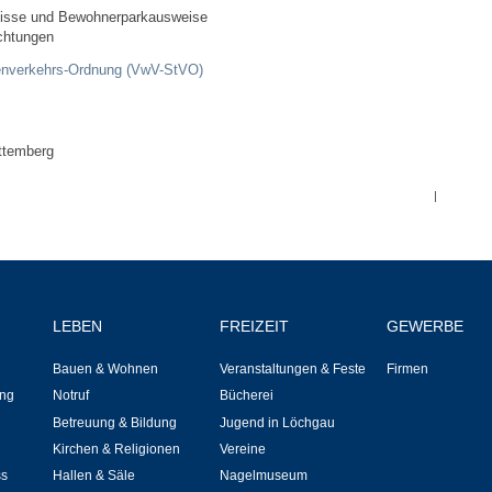
Bauen & Wohnen
isse und Bewohnerparkausweise
chtungen
NETZMonitor
ßenverkehrs-Ordnung (VwV-StVO)
Bodenrichtwerte
ttemberg
Bezirksschornsteinfeger
|
Laufende beschränkte Ausschreibungen
Bebauungspläne
LEBEN
FREIZEIT
GEWERBE
Fortschreibung Flächennutzungsplan
Bauen & Wohnen
Veranstaltungen & Feste
Firmen
ng
Notruf
Bücherei
Förderprogramm Balkonkraftwerk
Betreuung & Bildung
Jugend in Löchgau
Kirchen & Religionen
Vereine
Kommunale Wärmeplanung
ss
Hallen & Säle
Nagelmuseum