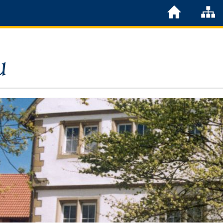
Löchgau
Grußwort Bürgermeister
Kurzportrait
Löchgau früher
Zahlen & Fakten
Steuern