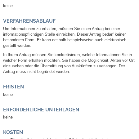
keine
Abfall-Infos
VERFAHRENSABLAUF
Um Informationen zu erhalten, müssen Sie einen Antrag bei einer
Ortsplan
informationspflichtigen Stelle einreichen. Dieser Antrag bedarf keiner
besonderen Form.
Er kann deshalb beispielsweise auch elektronisch
gestellt werden.
Bildergalerie
In Ihrem Antrag müssen Sie konkretisieren, welche Informationen Sie in
welcher Form erhalten möchten. Sie haben die Möglichkeit, Akten vor Ort
Rund um den Wein
einzusehen oder die Übermittlung von Auskünften zu verlangen. Der
Antrag muss nicht begründet werden.
Schlepper / Traktor
FRISTEN
Rathaus
keine
Aktuelles
ERFORDERLICHE UNTERLAGEN
keine
Gemeindeverwaltung
KOSTEN