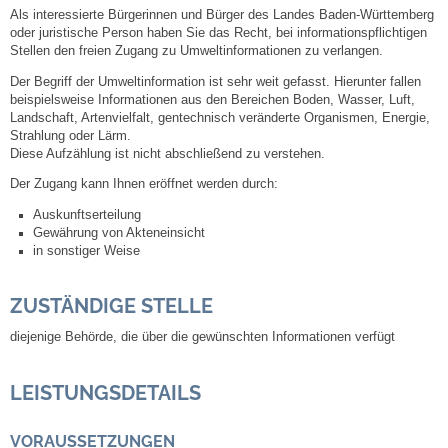
Als interessierte Bürgerinnen und Bürger des Landes Baden-Württemberg
oder juristische Person haben Sie das Recht, bei informationspflichtigen
Steuern
Stellen den freien Zugang zu Umweltinformationen zu verlangen.
Der Begriff der Umweltinformation ist sehr weit gefasst. Hierunter fallen
Gebühren und Beiträge
beispielsweise Informationen aus den Bereichen Boden, Wasser, Luft,
Landschaft, Artenvielfalt, gentechnisch veränderte Organismen, Energie,
Strahlung oder Lärm
.
Ortsrecht
Diese Aufzählung ist nicht abschließend zu verstehen.
Der Zugang kann Ihnen eröffnet werden durch:
Haushalt 2026
Auskunftserteilung
Gewährung von Akteneinsicht
Trinkwasser - Härtebereich
in sonstiger Weise
Redaktionsstatut für das Amtsblatt
ZUSTÄNDIGE STELLE
diejenige Behörde, die über die gewünschten Informationen verfügt
Service
LEISTUNGSDETAILS
Notdienste
VORAUSSETZUNGEN
Fahrplanauskünfte