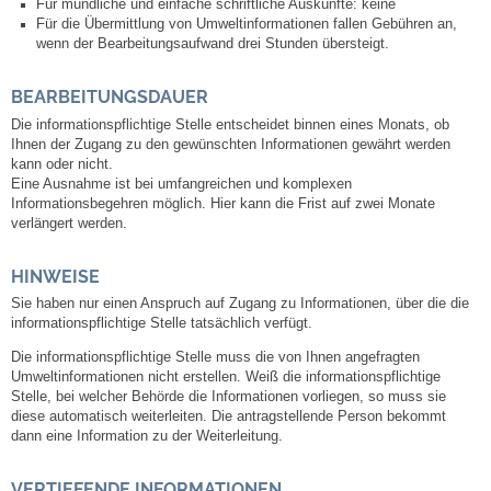
Mitarbeiter
Für mündliche und einfache schriftliche Auskünfte: keine
Für die Übermittlung von Umweltinformationen fallen Gebühren an,
wenn der Bearbeitungsaufwand drei Stunden übersteigt.
Stellenangebote
BEARBEITUNGSDAUER
Ortsrecht
Die informationspflichtige Stelle entscheidet binnen eines Monats, ob
Ihnen der Zugang zu den gewünschten Informationen gewährt werden
kann oder nicht.
Schadensmeldungen
Eine Ausnahme ist bei umfangreichen und komplexen
Informationsbegehren möglich. Hier kann die Frist auf zwei Monate
verlängert werden.
Bürgerservice
HINWEISE
Gemeinderat
Sie haben nur einen Anspruch auf Zugang zu Informationen, über die die
informationspflichtige Stelle tatsächlich verfügt.
Sitzungsberichte
Die informationspflichtige Stelle muss die von Ihnen angefragten
Umweltinformationen nicht erstellen. Weiß die informationspflichtige
Ratsinfo
Stelle, bei welcher Behörde die Informationen vorliegen, so muss sie
diese automatisch weiterleiten. Die antragstellende Person bekommt
dann eine Information zu der Weiterleitung.
Gutachterausschuss
VERTIEFENDE INFORMATIONEN