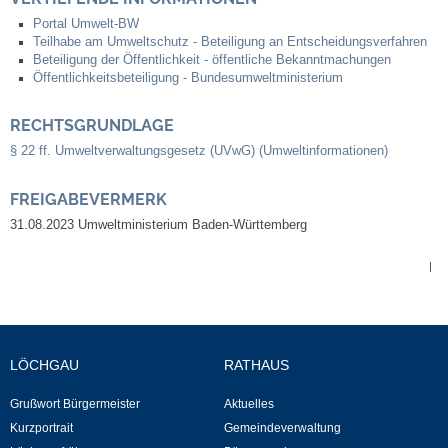
Leben
Portal Umwelt-BW
Teilhabe am Umweltschutz - Beteiligung an Entscheidungsverfahren
Beteiligung der Öffentlichkeit - öffentliche Bekanntmachungen
Bauen & Wohnen
Öffentlichkeitsbeteiligung - Bundesumweltministerium
NETZMonitor
RECHTSGRUNDLAGE
§ 22 ff. Umweltverwaltungsgesetz (UVwG) (Umweltinformationen)
Bodenrichtwerte
FREIGABEVERMERK
Bezirksschornsteinfeger
31.08.2023 Umweltministerium Baden-Württemberg
Laufende beschränkte Ausschreibungen
|
Bebauungspläne
LÖCHGAU
RATHAUS
Fortschreibung Flächennutzungsplan
Grußwort Bürgermeister
Aktuelles
Förderprogramm Balkonkraftwerk
Kurzportrait
Gemeindeverwaltung