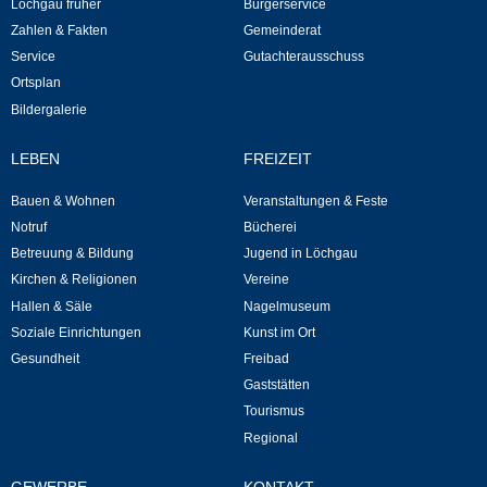
Löchgau früher
Bürgerservice
Kommunale Wärmeplanung
Zahlen & Fakten
Gemeinderat
Service
Gutachterausschuss
Notruf
Ortsplan
Bildergalerie
Betreuung & Bildung
LEBEN
FREIZEIT
Schulen
Bauen & Wohnen
Veranstaltungen & Feste
Notruf
Bücherei
Kindergärten
Betreuung & Bildung
Jugend in Löchgau
Kirchen & Religionen
Vereine
Musikschule
Hallen & Säle
Nagelmuseum
Soziale Einrichtungen
Kunst im Ort
Kirchen & Religionen
Gesundheit
Freibad
Gaststätten
Evangelische Kirchengemeinde
Tourismus
Regional
Katholische Kirchengemeinde
GEWERBE
KONTAKT