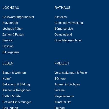
Neuapostolische Kirche
LÖCHGAU
RATHAUS
Grußwort Bürgermeister
Aktuelles
Hallen & Säle
Kurzportrait
Gemeindeverwaltung
Löchgau früher
Bürgerservice
Gemeindehalle
Zahlen & Fakten
Gemeinderat
Service
Gutachterausschuss
Sporthalle Greuth
Ortsplan
Bildergalerie
Schulturnhalle
LEBEN
FREIZEIT
Hallen- und Raumreservierung
Bauen & Wohnen
Veranstaltungen & Feste
Notruf
Bücherei
Soziale Einrichtungen
Betreuung & Bildung
Jugend in Löchgau
Kirchen & Religionen
Vereine
Gesundheit
Hallen & Säle
Nagelmuseum
Soziale Einrichtungen
Kunst im Ort
Freizeit
Gesundheit
Freibad