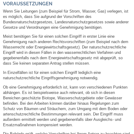
VORAUSSETZUNGEN
Wenn Sie Leitungen (zum Beispiel für Strom, Wasser, Gas) verlegen, ist
Abfall-Infos
es möglich, dass Sie aufgrund der Vorschriften des
Bundesnaturschutzgesetzes, Landesnaturschutzgesetzes sowie anderer
Gesetze und Verordnungen eine Genehmigung benötigen.
Ortsplan
Meist benötigen Sie für einen solchen Eingriff in erster Linie eine
Genehmigung nach anderen Rechtsvorschriften (zum Beispiel nach dem
Bildergalerie
Wasserrecht oder Energiewirtschaftsgesetz). Der naturschutzrechtliche
Eingriff wird in diesen Fällen in den wasserrechtlichen Verfahren und
gegebenenfalls nach dem Energiewirtschaftsgesetz mit abgeprüft, so
Rund um den Wein
dass Sie keinen separaten Antrag stellen müssen.
In Einzelfällen ist für einen solchen Eingriff lediglich eine
Schlepper / Traktor
naturschutzrechtliche Eingriffsgenehmigung notwendig.
Ob eine Genehmigung erforderlich ist, kann von verschiedenen Punkten
Rathaus
abhängen. Es ist beispielsweise auch relevant, ob sich in diesen
Bereichen geschützte Biotope, Wasserschutzgebiete oder Gewässer
befinden. Bei den Arbeiten können darüber hinaus Regelungen zum
Aktuelles
Schutz von Bäumen und Sträuchern, zum Umgang mit dem Boden oder
artenschutzrechtliche Bestimmungen relevant sein. Der Eingriff muss
außerdem ermittelt werden und gegebenenfalls über Ausgleichs- und
Gemeindeverwaltung
Ersatzmaßnahmen kompensiert werden.