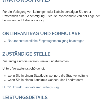
Steuern
Für die Verlegung von Leitungen oder Kabeln benötigen Sie unter
Umständen eine Genehmigung. Dies ist insbesondere von der Lage der
Leitungen und Kabel abhängig.
Gebühren und Beiträge
ONLINEANTRAG UND FORMULARE
Ortsrecht
Naturschutzrechtliche Eingriffsgenehmigung beantragen
Haushalt 2026
ZUSTÄNDIGE STELLE
Trinkwasser - Härtebereich
Zuständig sind die unteren Verwaltungsbehörden.
Untere Verwaltungsbehörde ist,
Redaktionsstatut für das Amtsblatt
wenn Sie in einem Stadtkreis wohnen: die Stadtverwaltung
wenn Sie in einem Landkreis wohnen: das Landratsamt
Service
FB 22 Umwelt [Landratsamt Ludwigsburg]
Notdienste
LEISTUNGSDETAILS
Fahrplanauskünfte