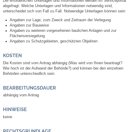
Die erforderlichen Unterlagen und Informationen werden im Serviceportal
Leben
abgefragt. Welche Unterlagen und Informationen notwendig sind,
unterscheidet sich von Fall zu Fall. Notwendige Unterlagen können sein:
Bauen & Wohnen
Angaben zur Lage, zum Zweck und Zeitraum der Verlegung
Angaben zur Bauweise
Angaben zu weiteren vorgesehenen baulichen Anlagen und zur
NETZMonitor
Flächenversiegelung
Angaben zu Schutzgebieten, geschützten Objekten
Bodenrichtwerte
KOSTEN
Die Kosten sind vom Antrag abhängig (Was wird von Ihnen beantragt?
Bezirksschornsteinfeger
Wie hoch ist der Aufwand der Behörde?) und können bei den einzelnen
Behörden unterschiedlich sein.
Laufende beschränkte Ausschreibungen
BEARBEITUNGSDAUER
Bebauungspläne
abhängig vom Antrag
Fortschreibung Flächennutzungsplan
HINWEISE
keine
Förderprogramm Balkonkraftwerk
RECHTSGRUNDLAGE