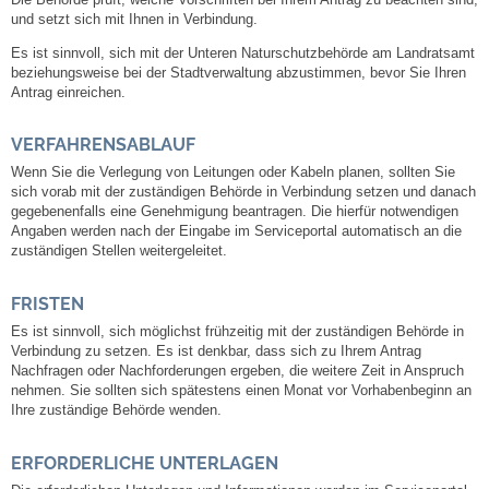
Die Behörde prüft, welche Vorschriften bei Ihrem Antrag zu beachten sind,
Mitarbeiter
und setzt sich mit Ihnen in Verbindung.
Es ist sinnvoll, sich mit der Unteren Naturschutzbehörde am Landratsamt
Stellenangebote
beziehungsweise bei der Stadtverwaltung abzustimmen, bevor Sie Ihren
Antrag einreichen.
Ortsrecht
VERFAHRENSABLAUF
Schadensmeldungen
Wenn Sie die Verlegung von Leitungen oder Kabeln planen, sollten Sie
sich vorab mit der zuständigen Behörde in Verbindung setzen und danach
gegebenenfalls eine Genehmigung beantragen. Die hierfür notwendigen
Bürgerservice
Angaben werden nach der Eingabe im Serviceportal automatisch an die
zuständigen Stellen weitergeleitet.
Gemeinderat
FRISTEN
Es ist sinnvoll, sich möglichst frühzeitig mit der zuständigen Behörde in
Sitzungsberichte
Verbindung zu setzen. Es ist denkbar, dass sich zu Ihrem Antrag
Nachfragen oder Nachforderungen ergeben, die weitere Zeit in Anspruch
nehmen. Sie sollten sich spätestens einen Monat vor Vorhabenbeginn an
Ratsinfo
Ihre zuständige Behörde wenden.
Gutachterausschuss
ERFORDERLICHE UNTERLAGEN