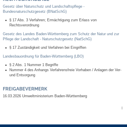
Kommunale Wärmeplanung
Gesetz über Naturschutz und Landschaftspflege -
Bundesnaturschutzgesetz (BNatSchG)
Notruf
§ 17 Abs. 3 Verfahren; Ermächtigung zum Erlass von
Rechtsverordnung
Gesetz des Landes Baden-Württemberg zum Schutz der Natur und zur
Betreuung & Bildung
Pflege der Landschaft - Naturschutzgesetz (NatSchG)
§ 17 Zuständigkeit und Verfahren bei Eingriffen
Schulen
Landesbauordnung für Baden-Württemberg (LBO)
Kindergärten
§ 2 Abs. 1 Nummer 1 Begriffe
Nummer 4 des Anhangs Verfahrensfreie Vorhaben / Anlagen der Ver-
und Entsorgung
Musikschule
FREIGABEVERMERK
Kirchen & Religionen
16.03.2026 Umweltministerium Baden-Württemberg
Evangelische Kirchengemeinde
|
Katholische Kirchengemeinde