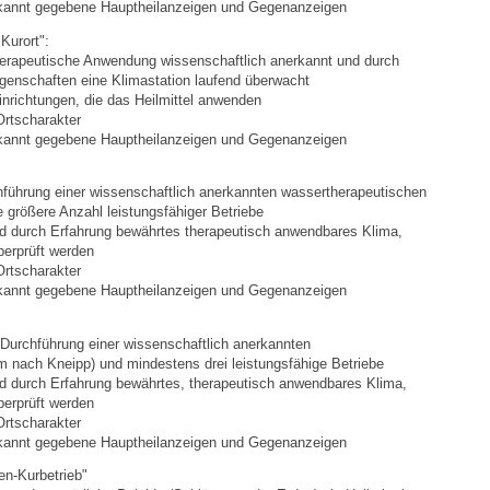
Stellenangebote
ekannt gegebene Hauptheilanzeigen und Gegenanzeigen
 Kurort":
Ortsrecht
therapeutische Anwendung wissenschaftlich anerkannt und durch
genschaften eine Klimastation laufend überwacht
Einrichtungen,
die das He
ilmittel anwenden
Schadensmeldungen
Ortscharakter
ekannt gegebene Hauptheilanzeigen und Gegenanzeigen
Bürgerservice
führung einer wissenschaftlich anerkannten wassertherapeutischen
e größere Anzahl leistungsfähiger Betriebe
Gemeinderat
d durch Erfahrung bewährtes therapeutisch an
wendbares Klima,
erprüft werden
Ortscharakter
Sitzungsberichte
ekannt gegebene Hauptheilanzeigen und Gegenanzeigen
Ratsinfo
 Durchführung einer wissenschaftlich anerkannten
m nach Kneipp) und mindestens drei leistungsfähige Betriebe
d durch Erfahrung bewährtes, therapeutisch
anwendbares Klima,
Gutachterausschuss
erprüft werden
Ortscharakter
ekannt gegebene Hauptheilanzeigen und Gegenanzeigen
Leben
len-Kurbetrieb
"