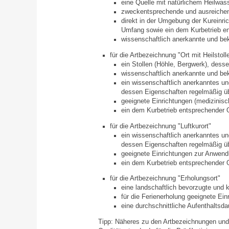
eine Quelle mit natürlichem Heilwas
zweckentsprechende und ausreichen
direkt in der Umgebung der Kureinri
Umfang sowie ein dem Kurbetrieb en
wissenschaftlich anerkannte und b
für die Artbezeichnung "Ort mit Heilstoll
ein Stollen (Höhle, Bergwe
rk), dess
wissenschaftlich anerkannte und b
ein wissenschaftlich anerkanntes u
dessen Eig
enschaften regelmäßig ü
geeignete Einrichtungen (medizinisc
ein dem Kurbetrieb entsprechender 
für die Artbezeichnung "Luftkurort"
ein wissenschaftlich anerkanntes un
dessen Eigenschaften regelmäßig üb
geeignete Einrichtungen zur Anwend
ein dem Kurbetrieb entsprechender 
für die Artbezeichnung "Erholungsort"
eine landschaftlich bev
orzugte und 
für die Ferienerholung geeignete Ei
eine durchschnittliche Aufenthaltsd
Tipp:
Näheres zu den Artbezeichnungen und 