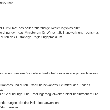
urbetrieb
Ortsplan
Bildergalerie
er Luftkurort: das örtlich zuständige Regierungspräsidium
ezeichnungen: das Ministerium für Wirtschaft, Handwerk und Tourismus
Rund um den Wein
 durch das zuständige Regierungspräsidium
Schlepper / Traktor
Rathaus
antragen, müssen Sie unterschiedliche Voraussetzungen nachweisen.
Aktuelles
nerkanntes und durch Erfahrung bewährtes Heilmittel des Bodens
Gemeindeverwaltung
bad)
die Gesundungs- und Erholungsmöglichkeiten nicht beeinträchtigt und
Mitarbeiter
inrichtungen, die das Heilmittel anwenden
Ortscharakter