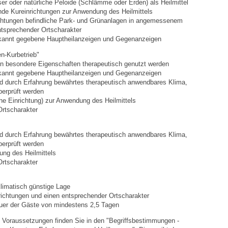
ser oder natürliche Peloide (Schlämme oder Erden) als Heilmittel
Bauen & Wohnen
de Kureinrichtungen zur Anwendung des Heilmittels
chtungen befindliche Park- und
Grünanlagen in angemessenem
tsprechender Ortscharakter
NETZMonitor
ekannt gegebene Hauptheilanzeigen und Gegenanzeigen
en-Kurbetrieb"
Bodenrichtwerte
en besondere Eigenschaften therapeutisch genutzt werden
ekannt gegebene Hauptheilanzeigen und Gegenanzeigen
nd durch Erfahrung bewährtes therapeutisch anwendbares Klima,
Bezirksschornsteinfeger
berprüft werden
he Einrichtung) zur Anwendung des Heilmittels
Laufende beschränkte Ausschreibungen
Ortscharakter
d durch Erfahrung
bewährtes therapeutisch anwendbares Klima,
Bebauungspläne
erprüft werden
ung des Heilmittels
Fortschreibung Flächennutzungsplan
Ortscharakter
Förderprogramm Balkonkraftwerk
klimatisch günstige Lage
nrichtungen und einen entsprechender Ortscharakter
auer der Gäste von mindestens 2,5 Tagen
Kommunale Wärmeplanung
Voraussetzungen finden Sie in den "
Begriffsbestimmungen -