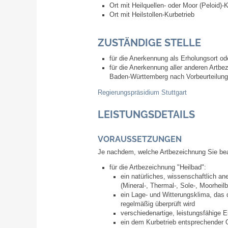
Ort mit Heilquellen- oder Moor (Peloid)-K
Ort mit Heilstollen-Kurbetrieb
ZUSTÄNDIGE STELLE
für die Anerkennung als Erholungsort od
für die Anerkennung aller anderen Artb
Baden-Württemberg nach Vorbeurteilung
Regierungspräsidium Stuttgart
LEISTUNGSDETAILS
VORAUSSETZUNGEN
Je nachdem, welche Artbezeichnung Sie be
für die Artbezeichnung "Heilbad":
ein natürliches, wissenschaftlich a
(Mineral-, Thermal-, Sole-, Moorheil
ein Lage- und Witterungsklima, das 
regelmäßig übe
rprüft wird
verschiedenartige, leistungsfähige E
ein dem Kurbetrieb entsprechender 