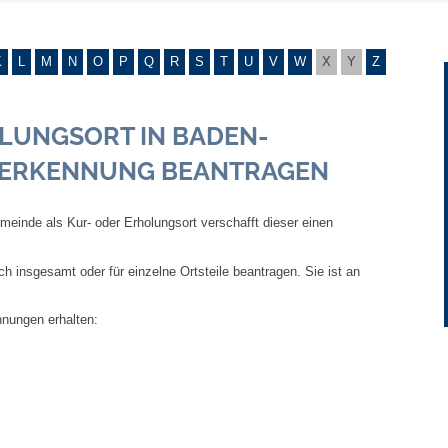
Gebühren und Beiträge
K
L
M
N
O
P
Q
R
S
T
U
V
W
X
Y
Z
Ortsrecht
LUNGSORT IN BADEN-
Haushalt 2026
NERKENNUNG BEANTRAGEN
Trinkwasser - Härtebereich
meinde als Kur- oder Erholungsort verschafft dieser einen
Redaktionsstatut für das Amtsblatt
 insgesamt oder für einzelne Ortsteile beantragen. Sie ist an
Service
nungen erhalten:
Notdienste
Fahrplanauskünfte
Abfall-Infos