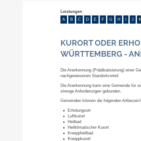
Leistungen
A
B
C
D
E
F
G
H
I
J
KURORT ODER ERHO
WÜRTTEMBERG - A
Die Anerkennung (Prädikatisierung) einer Ge
nachgewiesenen Standortvorteil.
Die Anerkennung kann eine Gemeinde für sich
strenge Anforderungen gebunden.
Gemeinden können die folgenden Artbezeich
Erholungsort
Luftkurort
Heilbad
Heilklimatischer Kurort
Kneippheilbad
Kneippkurort