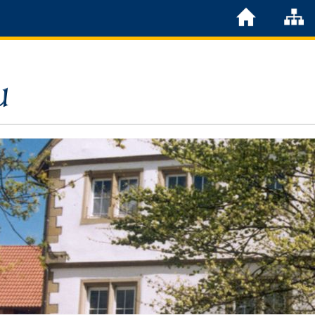
Löchgau
Grußwort Bürgermeister
Kurzportrait
Löchgau früher
Zahlen & Fakten
Steuern