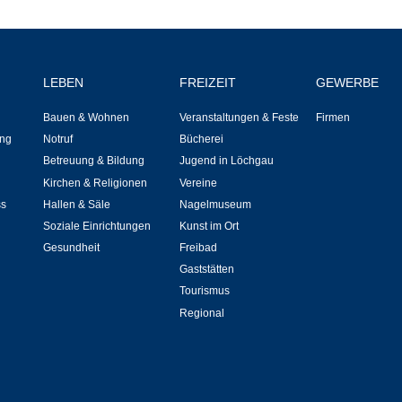
Veranstaltungskalender
Hasenropferfest
LEBEN
FREIZEIT
GEWERBE
Bauen & Wohnen
Veranstaltungen & Feste
Firmen
Bücherei
ng
Notruf
Bücherei
Betreuung & Bildung
Jugend in Löchgau
Veranstaltungen
Kirchen & Religionen
Vereine
ss
Hallen & Säle
Nagelmuseum
Jugend in Löchgau
Soziale Einrichtungen
Kunst im Ort
Gesundheit
Freibad
Skating-/Streetballanlage
Gaststätten
Tourismus
Jugendhaus
Regional
Vereine
Selbsteintrag