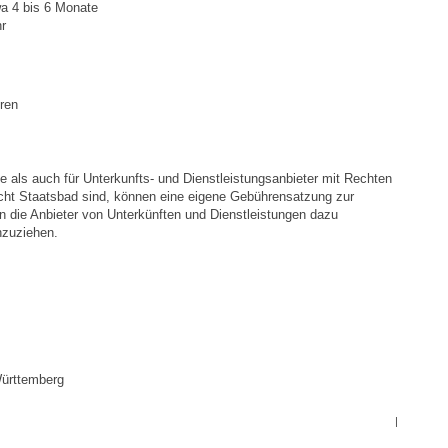
wa 4 bis 6 Monate
r
Hallen & Säle
Gemeindehalle
hren
Sporthalle Greuth
 als auch für Unterkunfts- und Dienstleistungsanbieter mit Rechten
Schulturnhalle
icht Staatsbad sind, können eine eigene Gebührensatzung zur
n die Anbieter von Unterkünften und Dienstleistungen dazu
Hallen- und Raumreservierung
nzuziehen.
Soziale Einrichtungen
Gesundheit
Württemberg
Freizeit
|
Veranstaltungen & Feste