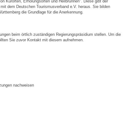
 von Kurorten, Erholungsorten und Heilbrunnen
". Diese gibt der
Notruf
mit dem Deutschen Tourismusverband e.V. heraus. Sie bilden
rttemberg die Grundlage für die Anerkennung.
Betreuung & Bildung
nungen beim örtlich zuständigen Regierungspräsidium stellen. Um die
Schulen
sollten Sie zuvor Kontakt mit diesem aufnehmen.
Kindergärten
Musikschule
Kirchen & Religionen
etzungen nachweisen
Evangelische Kirchengemeinde
Katholische Kirchengemeinde
Neuapostolische Kirche