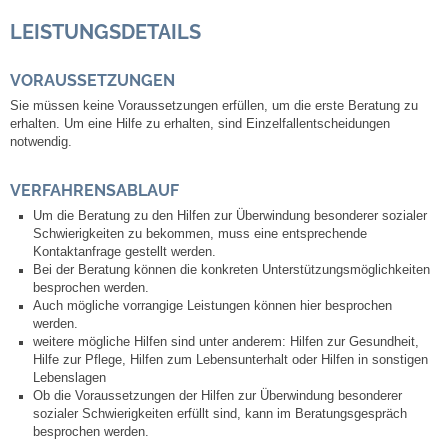
Mitarbeiter
LEISTUNGSDETAILS
Stellenangebote
VORAUSSETZUNGEN
Ortsrecht
Sie müssen keine Voraussetzungen erfüllen, um die erste Beratung zu
erhalten. Um eine Hilfe zu erhalten, sind Einzelfallentscheidungen
notwendig.
Schadensmeldungen
VERFAHRENSABLAUF
Bürgerservice
Um die Beratung zu den Hilfen zur Überwindung besonderer sozialer
Schwierigkeiten zu bekommen, muss eine entsprechende
Kontaktanfrage gestellt werden.
Gemeinderat
Bei der Beratung können die konkreten Unterstützungsmöglichkeiten
besprochen werden.
Auch mögliche vorrangige Leistungen können hier besprochen
Sitzungsberichte
werden.
weitere mögliche Hilfen sind unter anderem: Hilfen zur Gesundheit,
Ratsinfo
Hilfe zur Pflege, Hilfen zum Lebensunterhalt oder Hilfen in sonstigen
Lebenslagen
Ob die Voraussetzungen der Hilfen zur Überwindung besonderer
Gutachterausschuss
sozialer Schwierigkeiten erfüllt sind, kann im Beratungsgespräch
besprochen werden.