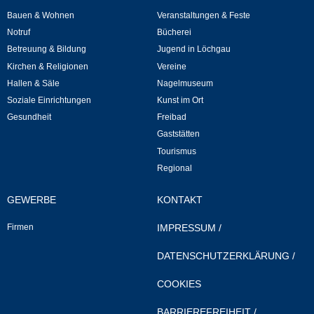
Bauen & Wohnen
Veranstaltungen & Feste
Neuapostolische Kirche
Notruf
Bücherei
Betreuung & Bildung
Jugend in Löchgau
Hallen & Säle
Kirchen & Religionen
Vereine
Hallen & Säle
Nagelmuseum
Gemeindehalle
Soziale Einrichtungen
Kunst im Ort
Gesundheit
Freibad
Sporthalle Greuth
Gaststätten
Tourismus
Schulturnhalle
Regional
Hallen- und Raumreservierung
GEWERBE
KONTAKT
Firmen
IMPRESSUM
/
Soziale Einrichtungen
DATENSCHUTZERKLÄRUNG
/
Gesundheit
COOKIES
Freizeit
BARRIEREFREIHEIT
/