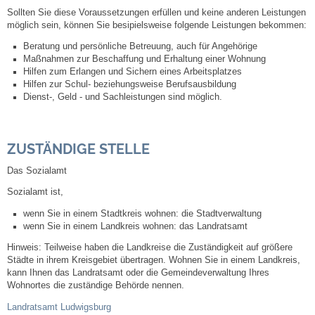
Sollten Sie diese Voraussetzungen erfüllen und keine anderen Leistungen
möglich sein, können Sie besipielsweise folgende Leistungen bekommen:
Abfall-Infos
Beratung und persönliche Betreuung, auch für Angehörige
Maßnahmen zur Beschaffung und Erhaltung einer Wohnung
Ortsplan
Hilfen zum Erlangen und Sichern eines Arbeitsplatzes
Hilfen zur Schul- beziehungsweise Berufsausbildung
Dienst-, Geld - und Sachleistungen sind möglich.
Bildergalerie
Rund um den Wein
ZUSTÄNDIGE STELLE
Das Sozialamt
Schlepper / Traktor
Sozialamt ist,
Rathaus
wenn Sie in einem Stadtkreis wohnen: die Stadtverwaltung
wenn Sie in einem Landkreis wohnen: das Landratsamt
Aktuelles
Hinweis: Teilweise haben die Landkreise die Zuständigkeit auf größere
Städte in ihrem Kreisgebiet übertragen. Wohnen Sie in einem Landkreis,
kann Ihnen das Landratsamt oder die Gemeindeverwaltung Ihres
Gemeindeverwaltung
Wohnortes die zuständige Behörde nennen.
Landratsamt Ludwigsburg