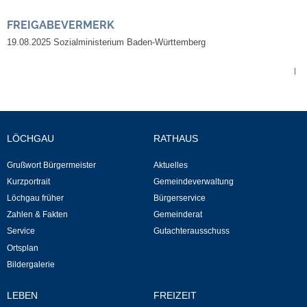
Kommunale Wärmeplanung
FREIGABEVERMERK
19.08.2025 Sozialministerium Baden-Württemberg
Notruf
|
Betreuung & Bildung
Schulen
LÖCHGAU
RATHAUS
Kindergärten
Grußwort Bürgermeister
Aktuelles
Kurzportrait
Gemeindeverwaltung
Musikschule
Löchgau früher
Bürgerservice
Zahlen & Fakten
Gemeinderat
Kirchen & Religionen
Service
Gutachterausschuss
Ortsplan
Evangelische Kirchengemeinde
Bildergalerie
Katholische Kirchengemeinde
LEBEN
FREIZEIT