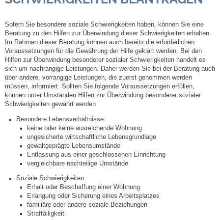
Steuern
Sofern Sie besondere soziale Schwierigkeiten haben, können Sie eine
Beratung zu den Hilfen zur Überwindung dieser Schwierigkeiten erhalten.
Im Rahmen dieser Beratung können auch bereits die erforderlichen
Gebühren und Beiträge
Voraussetzungen für die Gewährung der Hilfe geklärt werden. Bei den
Hilfen zur Überwindung besonderer sozialer Schwierigkeiten handelt es
Ortsrecht
sich um nachrangige Leistungen. Daher werden Sie bei der Beratung auch
über andere, vorrangige Leistungen, die zuerst genommen werden
müssen, informiert. Sollten Sie folgende Voraussetzungen erfüllen,
Haushalt 2026
können unter Umständen Hilfen zur Überwindung besonderer sozialer
Schwierigkeiten gewährt werden
Trinkwasser - Härtebereich
Besondere Lebensverhältnisse:
keine oder keine ausreichende Wohnung
ungesicherte wirtschaftliche Lebensgrundlage
Redaktionsstatut für das Amtsblatt
gewaltgeprägte Lebensumstände
Entlassung aus einer geschlossenen Einrichtung
vergleichbare nachteilige Umstände
Service
Soziale Schwierigkeiten :
Erhalt oder Beschaffung einer Wohnung
Notdienste
Erlangung oder Sicherung eines Arbeitsplatzes
familiäre oder andere soziale Beziehungen
Straffälligkeit
Fahrplanauskünfte