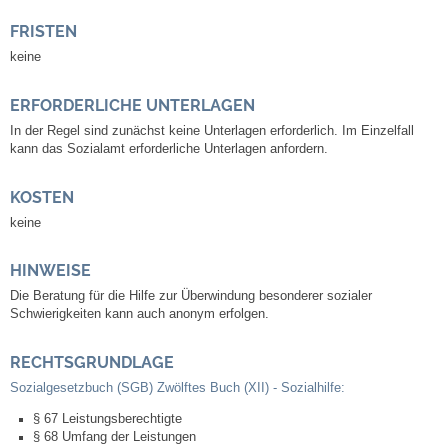
Leben
FRISTEN
keine
Bauen & Wohnen
ERFORDERLICHE UNTERLAGEN
NETZMonitor
In der Regel sind zunächst keine Unterlagen erforderlich.
Im Einzelfall
kann das Sozialamt erforderliche Unterlagen anfor
dern.
Bodenrichtwerte
KOSTEN
Bezirksschornsteinfeger
keine
Laufende beschränkte Ausschreibungen
HINWEISE
Die Beratung für die Hilfe zur Überwindung besonderer sozialer
Schwierigkeiten kann auch anonym erfolgen.
Bebauungspläne
RECHTSGRUNDLAGE
Fortschreibung Flächennutzungsplan
Sozialgesetzbuch (SGB) Zwölftes Buch (XII) - Sozialhilfe:
Förderprogramm Balkonkraftwerk
§ 67 Leistungsberechtigte
§ 68 Umfang der Leistungen