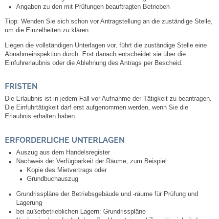
Mitarbeiter
Angaben zu den mit Prüfungen beauftragten Betrieben
Tipp
: Wenden Sie sich schon vor Antragstellung an die zuständige Stelle,
Stellenangebote
um die Einzelheiten zu klären.
Liegen die vollständigen Unterlagen vor, führt die zuständige Stelle eine
Ortsrecht
Abnahmeinspektion durch. Erst danach entscheidet sie über die
Einfuhrerlaubnis oder die Ablehnung des Antrags per Bescheid.
Schadensmeldungen
FRISTEN
Die Erlaubnis ist in jedem Fall vor Aufnahme der Tätigkeit zu beantragen.
Bürgerservice
Die Einfuhrtätigkeit darf erst aufgenommen werden, wenn Sie die
Erlaubnis erhalten haben.
Gemeinderat
ERFORDERLICHE UNTERLAGEN
Sitzungsberichte
Auszug aus dem Handelsregister
Nachweis der Verfügbarkeit der Räume, zum Beispiel:
Kopie des Mietvertrags oder
Ratsinfo
Grundbuchauszug
Grundrisspläne der Betriebsgebäude und -räume für Prüfung und
Gutachterausschuss
Lagerung
bei außerbetrieblichen Lagern: Grundrisspläne