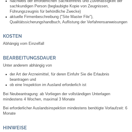
Nachweis der erforderlichen Sachkenntnis und Zuverlässigkeit der
Leben
sachkundigen Person (beglaubigte Kopie von Zeugnissen,
Führungszeugnis für behördliche Zwecke)
aktuelle Firmenbeschreibung ("Site Master File"),
Bauen & Wohnen
Qualitätssicherungshandbuch, Auflistung der Verfahrensanweisungen
NETZMonitor
KOSTEN
Abhängig vom Einzelfall
Bodenrichtwerte
BEARBEITUNGSDAUER
Bezirksschornsteinfeger
Unter anderem abhängig von
der Art der Arzneimittel, für deren Einfuhr Sie die Erlaubnis
Laufende beschränkte Ausschreibungen
beantragen und
ob eine Inspektion im Ausland erforderlich ist
Bebauungspläne
Bei Neubeantragung: ab Vorliegen der vollständigen Unterlagen
mindestens 4 Wochen, maximal 3 Monate
Fortschreibung Flächennutzungsplan
Bei
erforderlicher
Auslandsinspektion
mindestens benötigte Vorlaufzeit: 6
Monate
Förderprogramm Balkonkraftwerk
HINWEISE