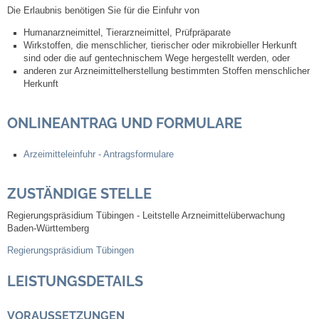
Die Erlaubnis benötigen Sie für die Einfuhr von
Steuern
Humanarzneimittel, Tierarzneimittel, Prüfpräparate
Wirkstoffen, die menschlicher, tierischer oder mikrobieller Herkunft
sind oder die auf gentechnischem Wege hergestellt werden, oder
Gebühren und Beiträge
anderen zur Arzneimittelherstellung bestimmten Stoffen menschlicher
Herkunft
Ortsrecht
ONLINEANTRAG UND FORMULARE
Haushalt 2026
Arzeimitteleinfuhr - Antragsformulare
Trinkwasser - Härtebereich
ZUSTÄNDIGE STELLE
Redaktionsstatut für das Amtsblatt
Regierungspräsidium Tübingen - Leitstelle Arzneimittelüberwachung
Baden-Württemberg
Service
Regierungspräsidium Tübingen
LEISTUNGSDETAILS
Notdienste
VORAUSSETZUNGEN
Fahrplanauskünfte