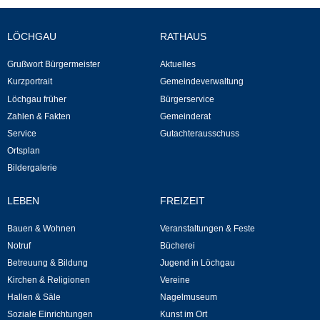
Neuapostolische Kirche
LÖCHGAU
RATHAUS
Hallen & Säle
Grußwort Bürgermeister
Aktuelles
Kurzportrait
Gemeindeverwaltung
Gemeindehalle
Löchgau früher
Bürgerservice
Zahlen & Fakten
Gemeinderat
Sporthalle Greuth
Service
Gutachterausschuss
Ortsplan
Schulturnhalle
Bildergalerie
LEBEN
FREIZEIT
Hallen- und Raumreservierung
Bauen & Wohnen
Veranstaltungen & Feste
Soziale Einrichtungen
Notruf
Bücherei
Betreuung & Bildung
Jugend in Löchgau
Gesundheit
Kirchen & Religionen
Vereine
Hallen & Säle
Nagelmuseum
Freizeit
Soziale Einrichtungen
Kunst im Ort