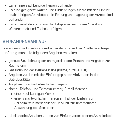
Es ist eine sachkundige Person vorhanden
Es sind geeignete Räume und Einrichtungen für die mit der Einfuhr
Abfall-Infos
beabsichtigten Aktivitäten, die Prüfung und Lagerung der Arzneimittel
vorhanden
Es ist gewährleistet, dass die Tätigkeiten nach dem Stand von
Ortsplan
Wissenschaft und Technik erfolgen
Bildergalerie
VERFAHRENSABLAUF
Sie können die Erlaubnis formlos bei der zuständigen Stelle beantragen.
Rund um den Wein
Ihr Antrag muss die folgenden Angaben enthalten:
genaue Bezeichnung der antragstellenden Person und Angaben zur
Schlepper / Traktor
Rechtsform
Bezeichnung der Betriebsstätte (Name, Straße, Ort)
Angaben zu den mit der Einfuhr geplanten Aktivitäten in der
Rathaus
Betriebsstätte
Angaben zu außerbetrieblichen Lagern
Name, Telefon- und Telefaxnummer, E-Mail-Adresse
Aktuelles
einer sachkundigen Person
einer verantwortlichen Person im Fall der Einfuhr von
Arzneimitteln menschlicher Herkunft zur unmittelbaren
Gemeindeverwaltung
Anwendung bei Menschen
tabellarische Angaben zu den zur Einfuhr vorgesehenen Arzneimitteln