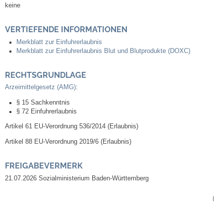
keine
Kommunale Wärmeplanung
VERTIEFENDE INFORMATIONEN
Notruf
Merkblatt zur Einfuhrerlaubnis
Merkblatt zur Einfuhrerlaubnis Blut und Blutprodukte (DOXC)
Betreuung & Bildung
RECHTSGRUNDLAGE
Schulen
Arzeimittelgesetz (AMG)
:
§ 15 Sachkenntnis
Kindergärten
§ 72 Einfuhrerlaubnis
Artikel 61 EU-Verordnung 536/2014 (Erlaubnis)
Musikschule
Artikel 88 EU-Verordnung 2019/6 (Erlaubnis)
Kirchen & Religionen
FREIGABEVERMERK
21.07.2026 Sozialministerium Baden-Württemberg
Evangelische Kirchengemeinde
|
Katholische Kirchengemeinde