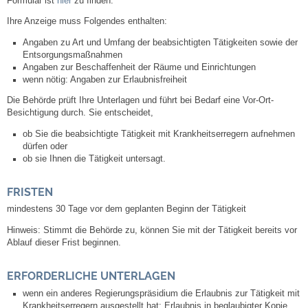
Formular ist
hier
zu finden.
Mitarbeiter
Ihre Anzeige muss Folgendes enthalten:
Stellenangebote
Angaben zu Art und Umfang der beabsichtigten Tätigkeiten sowie der
Entsorgungsmaßnahmen
Angaben zur Beschaffenheit der Räume und Einrichtungen
Ortsrecht
wenn nötig: Angaben zur Erlaubnisfreiheit
Die Behörde prüft Ihre Unterlagen und führt bei Bedarf eine Vor-Ort-
Schadensmeldungen
Besichtigung durch. Sie entscheidet,
ob Sie die beabsichtigte Tätigkeit mit Krankheitserregern aufnehmen
Bürgerservice
dürfen oder
ob sie Ihnen die Tätigkeit untersagt.
Gemeinderat
FRISTEN
mindestens 30 Tage vor dem geplanten Beginn der Tätigkeit
Sitzungsberichte
Hinweis: Stimmt die Behörde zu, können Sie mit der Tätigkeit bereits vor
Ablauf dieser Frist beginnen.
Ratsinfo
ERFORDERLICHE UNTERLAGEN
Gutachterausschuss
wenn ein anderes Regierungspräsidium die Erlaubnis zur Tätigkeit mit
Krankheitserregern ausgestellt hat: Erlaubnis in beglaubigter Kopie