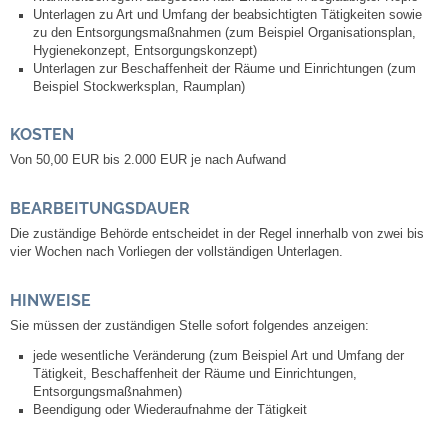
Leben
Unterlagen zu Art und Umfang der beabsichtigten Tätigkeiten sowie
zu den Entsorgungsmaßnahmen (zum Beispiel Organisationsplan,
Hygienekonzept, Entsorgungskonzept)
Bauen & Wohnen
Unterlagen zur Beschaffenheit der Räume und Einrichtungen (zum
Beispiel Stockwerksplan, Raumplan)
NETZMonitor
KOSTEN
Von 50,00 EUR bis 2.000 EUR je nach Aufwand
Bodenrichtwerte
BEARBEITUNGSDAUER
Bezirksschornsteinfeger
Die zuständige Behörde entscheidet in der Regel innerhalb von zwei bis
vier Wochen nach Vorliegen der vollständigen Unterlagen.
Laufende beschränkte Ausschreibungen
HINWEISE
Bebauungspläne
Sie müssen der zuständigen Stelle sofort folgendes anzeigen:
jede wesentliche Veränderung (zum Beispiel Art und Umfang der
Fortschreibung Flächennutzungsplan
Tätigkeit, Beschaffenheit der Räume und Einrichtungen,
Entsorgungsmaßnahmen)
Beendigung oder Wiederaufnahme der Tätigkeit
Förderprogramm Balkonkraftwerk