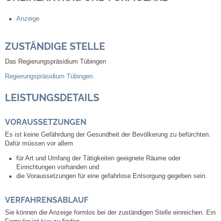
Anzeige
Abfall-Infos
ZUSTÄNDIGE STELLE
Ortsplan
Das Regierungspräsidium Tübingen
Bildergalerie
Regierungspräsidium Tübingen
LEISTUNGSDETAILS
Rund um den Wein
VORAUSSETZUNGEN
Schlepper / Traktor
Es ist keine Gefährdung der Gesundheit der Bevölkerung zu befürchten.
Dafür müssen vor allem
Rathaus
für Art und Umfang der Tätigkeiten geeignete Räume oder
Einrichtungen vorhanden und
Aktuelles
die Voraussetzungen für eine gefahrlose Entsorgung gegeben sein.
Gemeindeverwaltung
VERFAHRENSABLAUF
Sie können die Anzeige formlos bei der zuständigen Stelle einreichen.
Ein