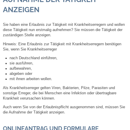
ANZEIGEN
Steuern
Sie haben eine Erlaubnis zur Tätigkeit mit Krankheitserregern und wollen
Gebühren und Beiträge
diese Tätigkeit nun erstmalig aufnehmen? Sie müssen die Tätigkeit der
zuständigen Stelle anzeigen.
Ortsrecht
Hinweis:
Eine Erlaubnis zur Tätigkeit mit Krankheitserregern benötigen
Sie, wenn Sie Krankheitserreger
Haushalt 2026
nach Deutschland einführen,
sie ausführen,
aufbewahren,
Trinkwasser - Härtebereich
abgeben oder
mit ihnen arbeiten wollen.
Redaktionsstatut für das Amtsblatt
Als Krankheitserreger gelten Viren, Bakterien, Pilze, Parasiten und
sonstige Erreger, die bei Menschen eine Infektion oder übertragbare
Krankheit verursachen können.
Service
Auch wenn Sie von der Erlaubnispflicht ausgenommen sind, müssen Sie
die Aufnahme der Tätigkeit anzeigen.
Notdienste
ONLINEANTRAG UND FORMULARE
Fahrplanauskünfte