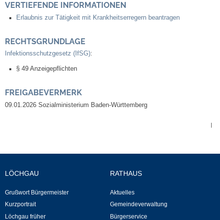
VERTIEFENDE INFORMATIONEN
Kommunale Wärmeplanung
Erlaubnis zur Tätigkeit mit Krankheitserregern beantragen
Notruf
RECHTSGRUNDLAGE
Infektionsschutzgesetz (IfSG)
:
Betreuung & Bildung
§ 49 Anzeigepflichten
Schulen
FREIGABEVERMERK
09.01.2026
Sozialministerium Baden-Württemberg
Kindergärten
|
Musikschule
Kirchen & Religionen
LÖCHGAU
RATHAUS
Evangelische Kirchengemeinde
Grußwort Bürgermeister
Aktuelles
Kurzportrait
Gemeindeverwaltung
Katholische Kirchengemeinde
Löchgau früher
Bürgerservice