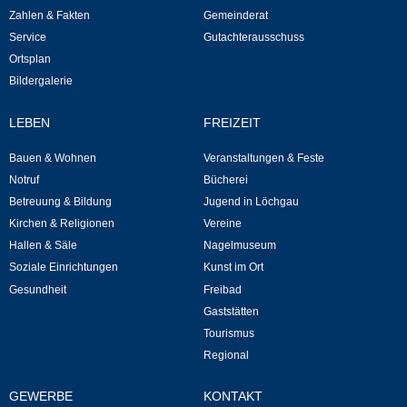
Zahlen & Fakten
Gemeinderat
Neuapostolische Kirche
Service
Gutachterausschuss
Ortsplan
Hallen & Säle
Bildergalerie
Gemeindehalle
LEBEN
FREIZEIT
Bauen & Wohnen
Veranstaltungen & Feste
Sporthalle Greuth
Notruf
Bücherei
Betreuung & Bildung
Jugend in Löchgau
Schulturnhalle
Kirchen & Religionen
Vereine
Hallen & Säle
Nagelmuseum
Hallen- und Raumreservierung
Soziale Einrichtungen
Kunst im Ort
Gesundheit
Freibad
Soziale Einrichtungen
Gaststätten
Tourismus
Gesundheit
Regional
Freizeit
GEWERBE
KONTAKT