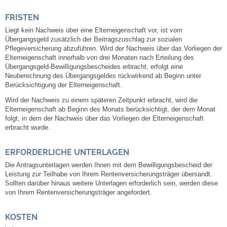
Neuapostolische Kirche
FRISTEN
Liegt kein Nachweis über eine Elterneigenschaft vor, ist vom
Übergangsgeld zusätzlich der Beitragszuschlag zur sozialen
Hallen & Säle
Pflegeversicherung abzuführen. Wird der Nachweis über das Vorliegen der
Elterneigenschaft innerhalb von drei Monaten nach Erteilung des
Gemeindehalle
Übergangsgeld-Bewilligungsbescheides erbracht, erfolgt eine
Neuberechnung des Übergangsgeldes rückwirkend ab Beginn unter
Berücksichtigung der Elterneigenschaft.
Sporthalle Greuth
Wird der Nachweis zu einem späteren Zeitpunkt erbracht, wird die
Elterneigenschaft ab Beginn des Monats berücksichtigt, der dem Monat
Schulturnhalle
folgt, in dem der Nachweis über das Vorliegen der Elterneigenschaft
erbracht wurde.
Hallen- und Raumreservierung
ERFORDERLICHE UNTERLAGEN
Die Antragsunterlagen werden Ihnen mit dem Bewilligungsbescheid der
Soziale Einrichtungen
Leistung zur Teilhabe von Ihrem Rentenversicherungsträger übersandt.
Sollten darüber hinaus weitere Unterlagen erforderlich sein, werden diese
von Ihrem Rentenversicherungsträger angefordert.
Gesundheit
KOSTEN
Freizeit