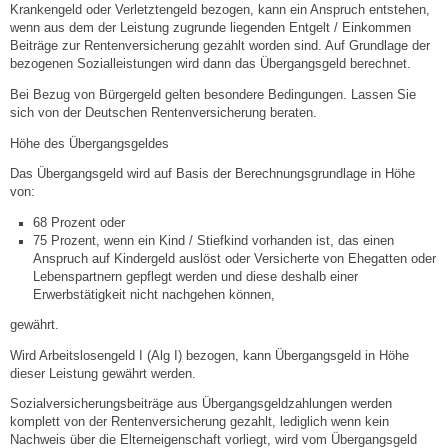
Mitarbeiter
Krankengeld oder Verletztengeld bezogen, kann ein Anspruch entstehen,
wenn aus dem der Leistung zugrunde liegenden Entgelt / Einkommen
Beiträge zur Rentenversicherung gezahlt worden sind. Auf Grundlage der
Stellenangebote
bezogenen Sozialleistungen wird dann das Übergangsgeld berechnet.
Bei Bezug von Bürgergeld gelten besondere Bedingungen. Lassen Sie
Ortsrecht
sich von der Deutschen Rentenversicherung beraten.
Höhe des Übergangsgeldes
Schadensmeldungen
Das Übergangsgeld wird auf Basis der Berechnungsgrundlage in Höhe
von:
Bürgerservice
68 Prozent oder
75 Prozent, wenn ein Kind / Stiefkind vorhanden ist, das einen
Gemeinderat
Anspruch auf Kindergeld auslöst oder Versicherte von Ehegatten oder
Lebenspartnern gepflegt werden und diese deshalb einer
Erwerbstätigkeit nicht nachgehen können,
Sitzungsberichte
gewährt.
Wird Arbeitslosengeld I (Alg I) bezogen, kann Übergangsgeld in Höhe
Ratsinfo
dieser Leistung gewährt werden.
Sozialversicherungsbeiträge aus Übergangsgeldzahlungen werden
Gutachterausschuss
komplett von der Rentenversicherung gezahlt, lediglich wenn kein
Nachweis über die Elterneigenschaft vorliegt, wird vom Übergangsgeld