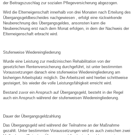
der Beitragszuschlag zur sozialen Pflegeversicherung abgezogen.
Leben
Wird die Elterneigenschaft innerhalb von drei Monaten nach Erteilung des
Übergangsgeldbescheides nachgewiesen , erfolgt eine rückwirkende
Bauen & Wohnen
Neuberechnung des Übergangsgeldes, ansonsten kann die
Neuberechnung erst nach dem Monat erfolgen, in dem der Nachweis der
Elterneigenschaft erbracht wird.
NETZMonitor
Bodenrichtwerte
Stufenweise Wiedereingliederung
Wurde eine Leistung zur medizinischen Rehabilitation von der
Bezirksschornsteinfeger
gesetzlichen Rentenversicherung durchgeführt, ist unter bestimmten
Voraussetzungen danach eine stufenweise Wiedereingliederung am
bisherigen Arbeitsplatz möglich. Die Arbeitszeit wird hierbei schrittweise
Laufende beschränkte Ausschreibungen
gesteigert, bis wieder die volle Leistungsfähigkeit erreicht wird.
Bestand zuvor ein Anspruch auf Übergangsgeld, besteht in der Regel
Bebauungspläne
auch ein Anspruch während der stufenweisen Wiedereingliederung.
Fortschreibung Flächennutzungsplan
Dauer der Übergangsgeldzahlung
Das Übergangsgeld wird während der Teilnahme an der Maßnahme
Förderprogramm Balkonkraftwerk
gezahlt. Unter bestimmten Voraussetzungen wird es auch zwischen zwei