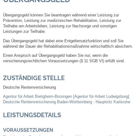
Steuern
Übergangsgeld können Sie beantragen während einer Leistung zur
Prävention, Leistung zur medizinischen Rehabilitation, Leistung zur
Teilhabe am Arbeitsleben, Leistung zur Nachsorge und sonstigen
Gebühren und Beiträge
Leistungen zur Teilhabe.
Das Übergangsgeld hat dabei eine Entgeltersatzfunktion und soll Sie
Ortsrecht
während der Dauer der Rehabilitationsmaßnahme wirtschaftlich absichern.
Einen Anspruch auf Übergangsgeld haben Sie nur, wenn die
Haushalt 2026
versicherungsrechtlichen Voraussetzungen (§ 11 SGB VI) erfüllt sind.
Trinkwasser - Härtebereich
ZUSTÄNDIGE STELLE
Deutsche Rentenversicherung
Redaktionsstatut für das Amtsblatt
Agentur für Arbeit Bietigheim-Bissingen [Agentur für Arbeit Ludwigsburg]
Deutsche Rentenversicherung Baden-Württemberg - Hauptsitz Karlsruhe
Service
LEISTUNGSDETAILS
Notdienste
VORAUSSETZUNGEN
Fahrplanauskünfte