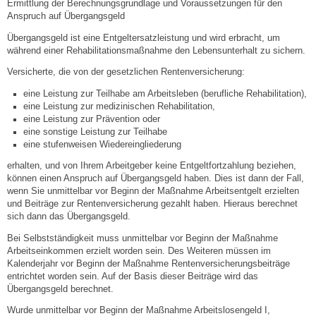
Ermittlung der Berechnungsgrundlage und Voraussetzungen für den
Anspruch auf Übergangsgeld
Abfall-Infos
Übergangsgeld ist eine Entgeltersatzleistung und wird erbracht, um
während einer Rehabilitationsmaßnahme den Lebensunterhalt zu sichern.
Ortsplan
Versicherte, die von der gesetzlichen Rentenversicherung:
eine Leistung zur Teilhabe am Arbeitsleben (berufliche Rehabilitation),
Bildergalerie
eine Leistung zur medizinischen Rehabilitation,
eine Leistung zur Prävention oder
eine sonstige Leistung zur Teilhabe
Rund um den Wein
eine stufenweisen Wiedereingliederung
erhalten, und von Ihrem Arbeitgeber keine Entgeltfortzahlung beziehen,
Schlepper / Traktor
können einen Anspruch auf Übergangsgeld haben. Dies ist dann der Fall,
wenn Sie unmittelbar vor Beginn der Maßnahme Arbeitsentgelt erzielten
und Beiträge zur Rentenversicherung gezahlt haben. Hieraus berechnet
Rathaus
sich dann das Übergangsgeld.
Bei Selbstständigkeit muss unmittelbar vor Beginn der Maßnahme
Aktuelles
Arbeitseinkommen erzielt worden sein. Des Weiteren müssen im
Kalenderjahr vor Beginn der Maßnahme Rentenversicherungsbeiträge
entrichtet worden sein. Auf der Basis dieser Beiträge wird das
Gemeindeverwaltung
Übergangsgeld berechnet.
Wurde unmittelbar vor Beginn der Maßnahme Arbeitslosengeld I,