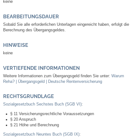
keine
Veranstaltungen & Feste
BEARBEITUNGSDAUER
Sobald Sie alle erforderlichen Unterlagen eingereicht haben, erfolgt die
Veranstaltungskalender
Berechnung des Übergangsgeldes.
Hasenropferfest
HINWEISE
keine
Bücherei
VERTIEFENDE INFORMATIONEN
Veranstaltungen
Weitere Informationen zum Übergangsgeld finden Sie unter:
Warum
Reha? | Übergangsgeld | Deutsche Rentenversicherung
Jugend in Löchgau
RECHTSGRUNDLAGE
Sozialgesetzbuch Sechstes Buch (SGB VI)
:
Skating-/Streetballanlage
§ 11 Versicherungsrechtliche Voraussetzungen
§ 20 Anspruch
Jugendhaus
§ 21 Höhe und Berechnung
Sozialgesetzbuch Neuntes Buch (SGB IX)
:
Vereine