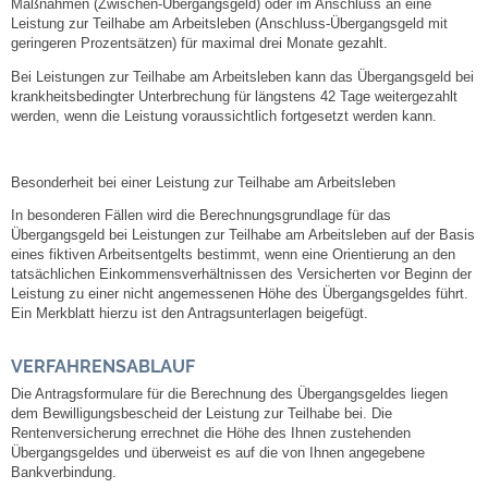
Maßnahmen (Zwischen-Übergangsgeld) oder im Anschluss an eine
Kommunale Wärmeplanung
Leistung zur Teilhabe am Arbeitsleben (Anschluss-Übergangsgeld mit
geringeren Prozentsätzen) für maximal drei Monate gezahlt.
Bei Leistungen zur Teilhabe am Arbeitsleben kann das Übergangsgeld bei
Notruf
krankheitsbedingter Unterbrechung für längstens 42 Tage weitergezahlt
werden, wenn die Leistung voraussichtlich fortgesetzt werden kann.
Betreuung & Bildung
Besonderheit bei einer Leistung zur Teilhabe am Arbeitsleben
Schulen
In besonderen Fällen wird die Berechnungsgrundlage für das
Übergangsgeld bei Leistungen zur Teilhabe am Arbeitsleben auf der Basis
Kindergärten
eines fiktiven Arbeitsentgelts bestimmt, wenn eine Orientierung an den
tatsächlichen Einkommensverhältnissen des Versicherten vor Beginn der
Leistung zu einer nicht angemessenen Höhe des Übergangsgeldes führt.
Musikschule
Ein Merkblatt hierzu ist den Antragsunterlagen beigefügt.
Kirchen & Religionen
VERFAHRENSABLAUF
Die Antragsformulare für die Berechnung des Übergangsgeldes liegen
Evangelische Kirchengemeinde
dem Bewilligungsbescheid der Leistung zur Teilhabe bei. Die
Rentenversicherung errechnet die Höhe des Ihnen zustehenden
Übergangsgeldes und überweist es auf die von Ihnen angegebene
Katholische Kirchengemeinde
Bankverbindung.