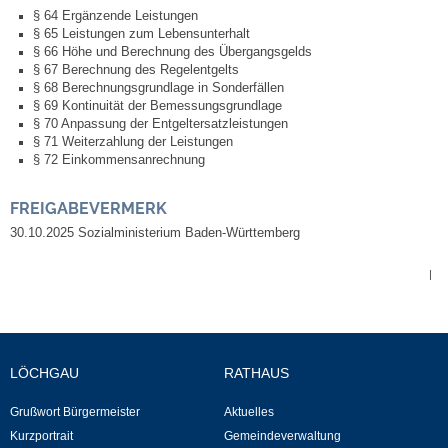
§ 64 Ergänzende Leistungen
§ 65 Leistungen zum Lebensunterhalt
Selbsteintrag
§ 66 Höhe und Berechnung des Übergangsgelds
§ 67 Berechnung des Regelentgelts
§ 68 Berechnungsgrundlage in Sonderfällen
Nagelmuseum
§ 69 Kontinuität der Bemessungsgrundlage
§ 70 Anpassung der Entgeltersatzleistungen
§ 71 Weiterzahlung der Leistungen
Kunst im Ort
§ 72 Einkommensanrechnung
Dorfrundgang
FREIGABEVERMERK
30.10.2025
Sozialministerium Baden-Württemberg
Kunst- und Kulturkreis
|
Freibad
Gaststätten
LÖCHGAU
RATHAUS
Tourismus
Grußwort Bürgermeister
Aktuelles
Kurzportrait
Gemeindeverwaltung