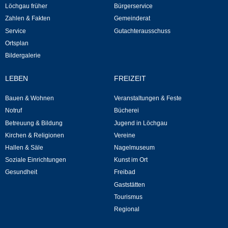
Regional
Löchgau früher
Bürgerservice
Zahlen & Fakten
Gemeinderat
Gewerbe
Service
Gutachterausschuss
Ortsplan
Firmen
Bildergalerie
LEBEN
FREIZEIT
Selbsteintrag
Bauen & Wohnen
Veranstaltungen & Feste
Notruf
Bücherei
Betreuung & Bildung
Jugend in Löchgau
Kirchen & Religionen
Vereine
Hallen & Säle
Nagelmuseum
Soziale Einrichtungen
Kunst im Ort
Gesundheit
Freibad
Gaststätten
Tourismus
Regional