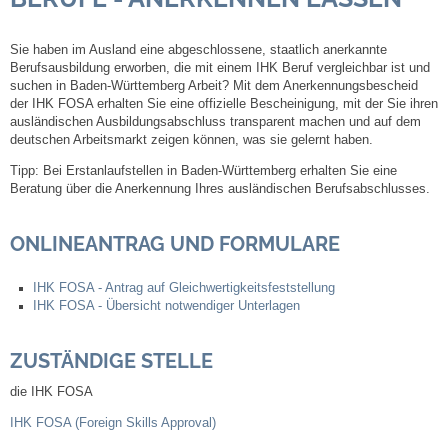
Steuern
Sie haben im Ausland eine abgeschlossene, staatlich anerkannte
Berufsausbildung erworben, die mit einem IHK Beruf vergleichbar ist und
suchen in Baden-Württemberg Arbeit? Mit dem Anerkennungsbescheid
Gebühren und Beiträge
der IHK FOSA erhalten Sie eine offizielle Bescheinigung, mit der Sie ihren
ausländischen Ausbildungsabschluss transparent machen und auf dem
Ortsrecht
deutschen Arbeitsmarkt zeigen können, was sie gelernt haben.
Tipp: Bei Erstanlaufstellen in Baden-Württemberg erhalten Sie eine
Beratung über die Anerkennung Ihres ausländischen Berufsabschlusses.
Haushalt 2026
ONLINEANTRAG UND FORMULARE
Trinkwasser - Härtebereich
IHK FOSA - Antrag auf Gleichwertigkeitsfeststellung
Redaktionsstatut für das Amtsblatt
IHK FOSA - Übersicht notwendiger Unterlagen
Service
ZUSTÄNDIGE STELLE
Notdienste
die IHK FOSA
IHK FOSA (Foreign Skills Approval)
Fahrplanauskünfte