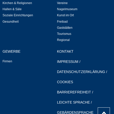
Kirchen & Religionen
Vereine
Hallen & Säle
Nagelmuseum
Veranstaltungen & Feste
Soziale Einrichtungen
Kunst im Ort
Gesundheit
Freibad
Veranstaltungskalender
Gaststätten
Tourismus
Hasenropferfest
Regional
Bücherei
GEWERBE
KONTAKT
Veranstaltungen
Firmen
IMPRESSUM
/
DATENSCHUTZERKLÄRUNG
/
Jugend in Löchgau
COOKIES
Skating-/Streetballanlage
BARRIEREFREIHEIT
/
Jugendhaus
LEICHTE SPRACHE
/
nach
GEBÄRDENSPRACHE
Vereine