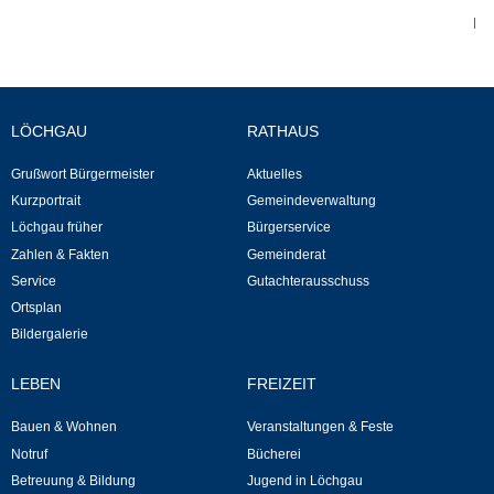
|
Neuapostolische Kirche
Hallen & Säle
LÖCHGAU
RATHAUS
Gemeindehalle
Grußwort Bürgermeister
Aktuelles
Sporthalle Greuth
Kurzportrait
Gemeindeverwaltung
Löchgau früher
Bürgerservice
Zahlen & Fakten
Gemeinderat
Schulturnhalle
Service
Gutachterausschuss
Ortsplan
Hallen- und Raumreservierung
Bildergalerie
Soziale Einrichtungen
LEBEN
FREIZEIT
Gesundheit
Bauen & Wohnen
Veranstaltungen & Feste
Notruf
Bücherei
Freizeit
Betreuung & Bildung
Jugend in Löchgau