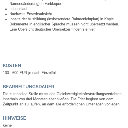
Leben
Namensänderung) in Farbkopie
Lebenslauf
Nachweis Erwerbsabsicht
Bauen & Wohnen
Inhalte der Ausbildung (insbesondere Rahmenlehrplan) in Kopie
Dokumente in englischer Sprache müssen nicht übersetzt werden.
Eine Übersicht deutscher Übersetzer finden sie hier.
NETZMonitor
Bodenrichtwerte
.
Bezirksschornsteinfeger
KOSTEN
100 - 600 EUR je nach Einzelfall
Laufende beschränkte Ausschreibungen
BEARBEITUNGSDAUER
Bebauungspläne
Die zuständige Stelle muss das Gleichwertigkeitsfeststellungsverfahren
innerhalb von drei Monaten abschließen. Die Frist beginnt von dem
Zeitpunkt an zu laufen, an dem alle erforderlichen Unterlagen vorliegen.
Fortschreibung Flächennutzungsplan
HINWEISE
Förderprogramm Balkonkraftwerk
keine