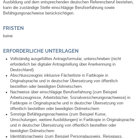
Mitarbeiter
Ausbildung und dem entsprechenden deutschen Referenzberuf bestehen,
kann die zuständige Stelle einschlägige Berufserfahrung sowie
Befähigungsnachweise berücksichtigen.
Stellenangebote
FRISTEN
Ortsrecht
keine
Schadensmeldungen
ERFORDERLICHE UNTERLAGEN
Vollständig ausgefülltes Antragsformular, unterschrieben (nicht
Bürgerservice
erforderlich bei digitaler Antragstellung über Anerkennung in
Deutschland)
Abschlusszeugnis inklusive Fächerliste in Farbkopie in
Gemeinderat
Originalsprache und in deutscher Übersetzung von öffentlich
bestellten oder beeidigten Dolmetschern.
Nachweise über einschlägige Berufserfahrung (zum Beispiel
Sitzungsberichte
Arbeitszeugnisse, Arbeitsbücher, Sozialversicherungsnachweise) in
Farbkopie in Originalsprache und in deutscher Übersetzung von
öffentlich bestellten oder beeidigten Dolmetschern
Ratsinfo
Sonstige Befähigungsnachweise (zum Beispiel Kurse,
Umschulungen, weitere Ausbildungen) in Farbkopie in Originalsprache
und in deutscher Übersetzung von öffentlich bestellten oder
Gutachterausschuss
beeidigten Dolmetschern
Identitätsnachweis (zum Beispiel Personalausweis, Reisepass,