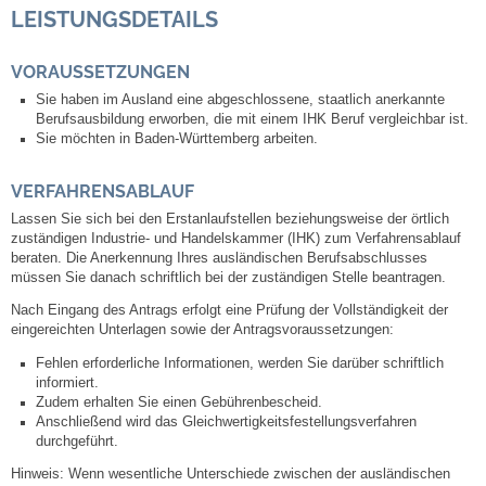
LEISTUNGSDETAILS
Abfall-Infos
VORAUSSETZUNGEN
Sie haben im Ausland eine abgeschlossene, staatlich anerkannte
Ortsplan
Berufsausbildung erworben, die mit einem IHK Beruf vergleichbar ist.
Sie möchten in Baden-Württemberg arbeiten.
Bildergalerie
VERFAHRENSABLAUF
Rund um den Wein
Lassen Sie sich bei den Erstanlaufstellen beziehungsweise der örtlich
zuständigen Industrie- und Handelskammer (IHK) zum Verfahrensablauf
beraten. Die Anerkennung Ihres ausländischen Berufsabschlusses
Schlepper / Traktor
müssen Sie danach schriftlich bei der zuständigen Stelle beantragen.
Nach Eingang des Antrags erfolgt eine Prüfung der Vollständigkeit der
Rathaus
eingereichten Unterlagen sowie der Antragsvoraussetzungen:
Fehlen erforderliche Informationen, werden Sie darüber schriftlich
Aktuelles
informiert.
Zudem erhalten Sie einen Gebührenbescheid.
Anschließend wird das Gleichwertigkeitsfestellungsverfahren
Gemeindeverwaltung
durchgeführt.
Hinweis: Wenn wesentliche Unterschiede zwischen der ausländischen