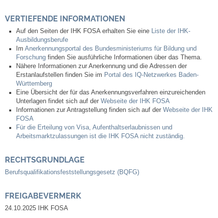
Kommunale Wärmeplanung
VERTIEFENDE INFORMATIONEN
Auf den Seiten der IHK FOSA erhalten Sie eine
Liste der IHK-
Notruf
Ausbildungsberufe
Im
Anerkennungsportal des Bundesministeriums für Bildung und
Forschung
finden Sie ausführliche Informationen über das Thema.
Betreuung & Bildung
Nähere Informationen zur Anerkennung und die Adressen der
Erstanlaufstellen finden Sie im
Portal des IQ-Netzwerkes Baden-
Württemberg
Schulen
Eine Übersicht der für das Anerkennungsverfahren einzureichenden
Unterlagen findet sich auf der
Webseite der IHK FOSA
Kindergärten
Informationen zur Antragstellung finden sich auf der
Webseite der IHK
FOSA
Für die Erteilung von Visa, Aufenthaltserlaubnissen und
Musikschule
Arbeitsmarktzulassungen ist die IHK FOSA nicht zuständig.
Kirchen & Religionen
RECHTSGRUNDLAGE
Berufsqualifikationsfeststellungsgesetz (BQFG)
Evangelische Kirchengemeinde
FREIGABEVERMERK
Katholische Kirchengemeinde
24.10.2025 IHK FOSA