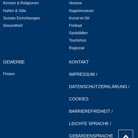
Kirchen & Religionen
Vereine
Neuapostolische Kirche
Hallen & Säle
Nagelmuseum
Soziale Einrichtungen
Kunst im Ort
Hallen & Säle
Gesundheit
Freibad
Gaststätten
Gemeindehalle
Tourismus
Regional
Sporthalle Greuth
GEWERBE
KONTAKT
Schulturnhalle
Firmen
IMPRESSUM
/
DATENSCHUTZERKLÄRUNG
/
Hallen- und Raumreservierung
COOKIES
Soziale Einrichtungen
BARRIEREFREIHEIT
/
Gesundheit
LEICHTE SPRACHE
/
nach
Freizeit
GEBÄRDENSPRACHE