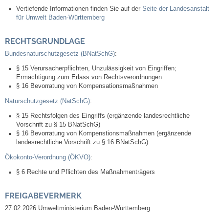
Leben
Vertiefende Informationen finden Sie auf der
Seite der Landesanstalt
für Umwelt Baden-Württemberg
Bauen & Wohnen
RECHTSGRUNDLAGE
Bundesnaturschutzgesetz (BNatSchG)
:
NETZMonitor
§ 15 Verursacherpflichten, Unzulässigkeit von Eingriffen;
Ermächtigung zum Erlass von Rechtsverordnungen
Bodenrichtwerte
§ 16 Bevorratung von Kompensationsmaßnahmen
Naturschutzgesetz (NatSchG)
:
Bezirksschornsteinfeger
§ 15 Rechtsfolgen des Eingriffs (ergänzende landesrechtliche
Vorschrift zu § 15 BNatSchG)
Laufende beschränkte Ausschreibungen
§ 16 Bevorratung von Kompenstionsmaßnahmen (ergänzende
landesrechtliche Vorschrift zu § 16 BNatSchG)
Bebauungspläne
Ökokonto-Verordnung (ÖKVO)
:
§ 6 Rechte und Pflichten des Maßnahmenträgers
Fortschreibung Flächennutzungsplan
FREIGABEVERMERK
Förderprogramm Balkonkraftwerk
27.02.2026 Umweltministerium Baden-Württemberg