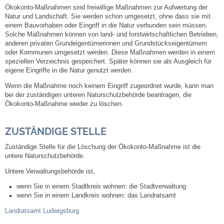
Ökokonto-Maßnahmen sind freiwillige Maßnahmen zur Aufwertung der
Natur und Landschaft. Sie werden schon umgesetzt, ohne dass sie mit
Steuern
einem Bauvorhaben oder Eingriff in die Natur verbunden sein müssen.
Solche Maßnahmen können von land- und forstwirtschaftlichen Betrieben,
anderen privaten Grundeigentümerinnen und Grundstückseigentümern
Gebühren und Beiträge
oder Kommunen umgesetzt werden. Diese Maßnahmen werden in einem
speziellen Verzeichnis gespeichert. Später können sie als Ausgleich für
Ortsrecht
eigene Eingriffe in die Natur genutzt werden.
Wenn die Maßnahme noch keinem Eingriff zugeordnet wurde, kann man
Haushalt 2026
bei der zuständigen unteren Naturschutzbehörde beantragen, die
Ökokonto-Maßnahme wieder zu löschen.
Trinkwasser - Härtebereich
ZUSTÄNDIGE STELLE
Redaktionsstatut für das Amtsblatt
Zuständige Stelle für die Löschung der Ökokonto-Maßnahme ist die
untere Naturschutzbehörde.
Service
Untere Verwaltungsbehörde ist,
wenn Sie in einem Stadtkreis wohnen: die Stadtverwaltung
wenn Sie in einem Landkreis wohnen: das Landratsamt
Notdienste
Landratsamt Ludwigsburg
Fahrplanauskünfte