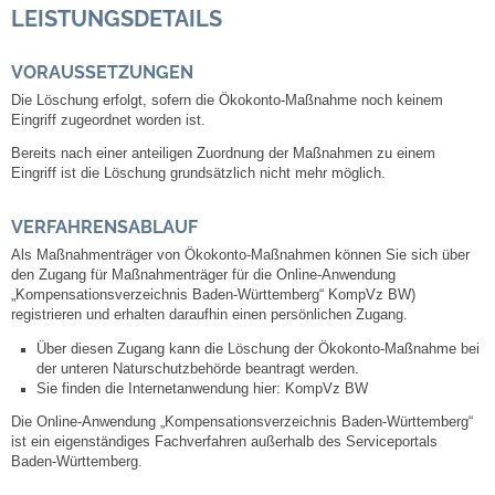
LEISTUNGSDETAILS
Abfall-Infos
VORAUSSETZUNGEN
Die Löschung erfolgt, sofern die Ökokonto-Maßnahme noch keinem
Ortsplan
Eingriff zugeordnet worden ist.
Bereits nach einer anteiligen Zuordnung der Maßnahmen zu einem
Bildergalerie
Eingriff ist die Löschung grundsätzlich nicht mehr möglich.
Rund um den Wein
VERFAHRENSABLAUF
Als Maßnahmenträger von Ökokonto-Maßnahmen können Sie sich über
Schlepper / Traktor
den Zugang für Maßnahmenträger für die Online-Anwendung
„Kompensationsverzeichnis Baden-Württemberg“ KompVz BW)
registrieren und erhalten daraufhin einen persönlichen Zugang.
Rathaus
Über diesen Zugang kann die Löschung der Ökokonto-Maßnahme bei
der unteren Naturschutzbehörde beantragt werden.
Aktuelles
Sie finden die Internetanwendung hier: KompVz BW
Die Online-Anwendung „Kompensationsverzeichnis Baden-Württemberg“
ist ein eigenständiges Fachverfahren außerhalb des Serviceportals
Gemeindeverwaltung
Baden-Württemberg.