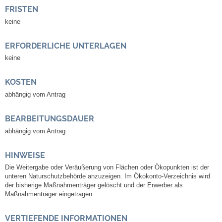
Mitarbeiter
FRISTEN
keine
Stellenangebote
ERFORDERLICHE UNTERLAGEN
Ortsrecht
keine
Schadensmeldungen
KOSTEN
abhängig vom Antrag
Bürgerservice
BEARBEITUNGSDAUER
Gemeinderat
abhängig vom Antrag
Sitzungsberichte
HINWEISE
Die Weitergabe oder Veräußerung von Flächen oder Ökopunkten ist der
unteren Naturschutzbehörde anzuzeigen. Im Ökokonto-Verzeichnis wird
Ratsinfo
der bisherige Maßnahmenträger gelöscht und der Erwerber als
Maßnahmenträger eingetragen.
Gutachterausschuss
VERTIEFENDE INFORMATIONEN