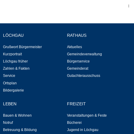
|
Kommunale Wärmeplanung
Notruf
LÖCHGAU
RATHAUS
Betreuung & Bildung
Grußwort Bürgermeister
Aktuelles
Schulen
Kurzportrait
Gemeindeverwaltung
Löchgau früher
Bürgerservice
Kindergärten
Zahlen & Fakten
Gemeinderat
Service
Gutachterausschuss
Musikschule
Ortsplan
Bildergalerie
Kirchen & Religionen
LEBEN
FREIZEIT
Evangelische Kirchengemeinde
Bauen & Wohnen
Veranstaltungen & Feste
Notruf
Bücherei
Katholische Kirchengemeinde
Betreuung & Bildung
Jugend in Löchgau