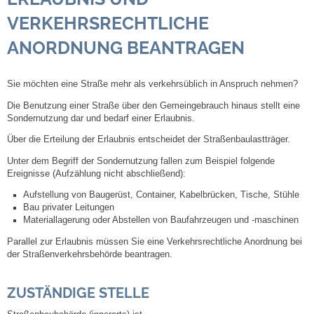
ERKEHRSRECHTLICHE A
Steuern
NORDNUNG BEANTRAGEN
Gebühren und Beiträge
Sie möchten eine Straße mehr als verkehrsüblich in Anspruch nehmen?
Ortsrecht
Die Benutzung einer Straße über den Gemeingebrauch hinaus stellt eine
Sondernutzung dar und bedarf einer Erlaubnis.
Haushalt 2026
Über die Erteilung der Erlaubnis entscheidet der Straßenbaulastträger.
Unter dem Begriff der Sondernutzung fallen zum Beispiel folgende
Trinkwasser - Härtebereich
Ereignisse
(Aufzählung nicht abschließend)
:
Aufstellung von Baugerüst, Container, Kabelbrücken, Tische, Stühle
Redaktionsstatut für das Amtsblatt
Bau privater Leitungen
Materiallagerung oder Abstellen von Baufahrzeugen und -maschinen
Service
Parallel zur Erlaubnis müssen Sie eine Verkehrsrechtliche Anordnung bei
der Straßenverkehrsbehörde beantragen.
Notdienste
ZUSTÄNDIGE STELLE
Fahrplanauskünfte