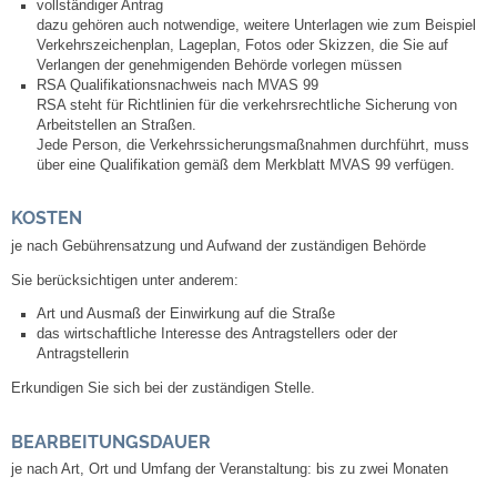
vollständiger Antrag
Leben
dazu gehören auch notwendige, weitere Unterlagen wie zum Beispiel
Verkehrszeichenplan, Lageplan, Fotos oder Skizzen, die Sie auf
Verlangen der genehmigenden Behörde vorlegen müssen
Bauen & Wohnen
RSA Qualifikationsnachweis nach MVAS 99
RSA steht für Richtlinien für die verkehrsrechtliche Sicherung von
Arbeitstellen an Straßen.
NETZMonitor
Jede Person, die Verkehrssicherungsmaßnahmen durchführt, muss
über eine Qualifikation gemäß dem Merkblatt MVAS 99 verfügen.
Bodenrichtwerte
KOSTEN
Bezirksschornsteinfeger
je nach Gebührensatzung und Aufwand der zuständigen Behörde
Sie berücksichtigen unter anderem:
Laufende beschränkte Ausschreibungen
Art und Ausmaß der Einwirkung auf die Straße
das wirtschaftliche Interesse des Antragstellers oder der
Bebauungspläne
Antragstellerin
Erkundigen Sie sich bei der zuständigen Stelle.
Fortschreibung Flächennutzungsplan
BEARBEITUNGSDAUER
Förderprogramm Balkonkraftwerk
je nach Art, Ort und Umfang der Veranstaltung: bis zu zwei Monaten