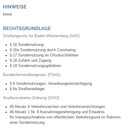
Kommunale Wärmeplanung
HINWEISE
keine
Notruf
RECHTSGRUNDLAGE
Betreuung & Bildung
Straßengesetz für Baden-Württemberg (StrG)
§ 16 Sondernutzung
§ 16a Sondernutzung durch Carsharing
Schulen
§ 17 Sondernutzung an Ortsdurchfahrten
§ 18 Zufahrt und Zugang
Kindergärten
§ 19 Sondernutzungsgebühren
Bundesfernstraßengesetz (FStrG)
Musikschule
§ 8 Sondernutzungen; Verordnungsermächtigung
§ 8a Straßenanlieger
Kirchen & Religionen
Straßenverkehrs-Ordnung (StVO)
45 Absatz 6 Verkehrszeichen und Verkehrseinrichtungen
Evangelische Kirchengemeinde
46 Absatz 1 Nr. 8 Ausnahmegenehmigung und Erlaubnis
für Inanspruchnahme von öffentlichem Verkehrsgrund im Rahmen
einer Sondernutzung
Katholische Kirchengemeinde