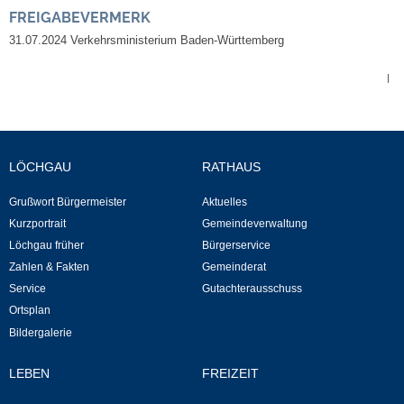
FREIGABEVERMERK
Neuapostolische Kirche
31.07.2024 Verkehrsministerium Baden-Württemberg
Hallen & Säle
|
Gemeindehalle
Sporthalle Greuth
LÖCHGAU
RATHAUS
Grußwort Bürgermeister
Aktuelles
Schulturnhalle
Kurzportrait
Gemeindeverwaltung
Löchgau früher
Bürgerservice
Hallen- und Raumreservierung
Zahlen & Fakten
Gemeinderat
Service
Gutachterausschuss
Soziale Einrichtungen
Ortsplan
Bildergalerie
Gesundheit
LEBEN
FREIZEIT
Freizeit