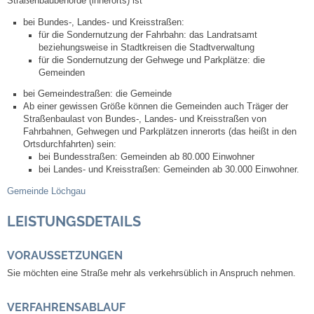
Straßenbaubehörde (innerorts) ist
bei Bundes-, Landes- und Kreisstraßen:
Abfall-Infos
für die Sondernutzung der Fahrbahn: das Landratsamt
beziehungsweise in Stadtkreisen die Stadtverwaltung
für die Sondernutzung der Gehwege und Parkplätze: die
Ortsplan
Gemeinden
bei Gemeindestraßen: die Gemeinde
Bildergalerie
Ab einer gewissen Größe können die Gemeinden auch Träger der
Straßenbaulast von Bundes-, Landes- und Kreisstraßen von
Fahrbahnen, Gehwegen und Parkplätzen innerorts (das heißt in den
Rund um den Wein
Ortsdurchfahrten) sein:
bei Bundesstraßen: Gemeinden ab 80.000 Einwohner
bei Landes- und Kreisstraßen: Gemeinden ab 30.000 Einwohner.
Schlepper / Traktor
Gemeinde Löchgau
Rathaus
LEISTUNGSDETAILS
Aktuelles
VORAUSSETZUNGEN
Sie möchten eine Straße mehr als verkehrsüblich in Anspruch nehmen.
Gemeindeverwaltung
VERFAHRENSABLAUF