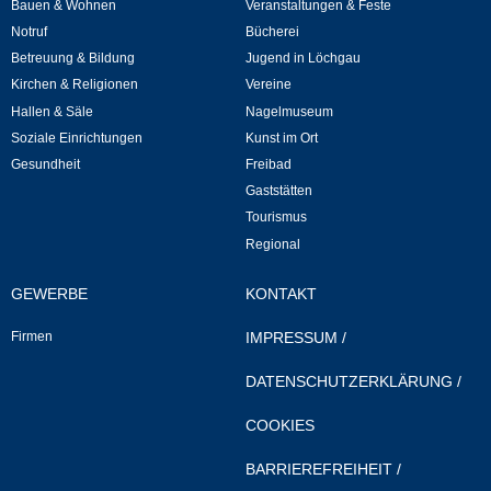
Bauen & Wohnen
Veranstaltungen & Feste
Notruf
Bücherei
Veranstaltungen & Feste
Betreuung & Bildung
Jugend in Löchgau
Kirchen & Religionen
Vereine
Veranstaltungskalender
Hallen & Säle
Nagelmuseum
Soziale Einrichtungen
Kunst im Ort
Hasenropferfest
Gesundheit
Freibad
Gaststätten
Bücherei
Tourismus
Regional
Veranstaltungen
GEWERBE
KONTAKT
Jugend in Löchgau
Firmen
IMPRESSUM
/
Skating-/Streetballanlage
DATENSCHUTZERKLÄRUNG
/
COOKIES
Jugendhaus
BARRIEREFREIHEIT
/
Vereine