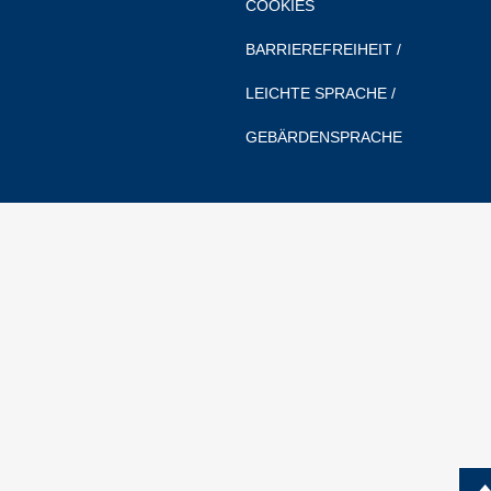
Regional
COOKIES
BARRIEREFREIHEIT
/
Gewerbe
LEICHTE SPRACHE
/
Firmen
GEBÄRDENSPRACHE
Selbsteintrag
nac