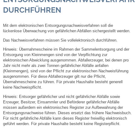
DURCHFÜHREN
Steuern
Mit dem elektronischen Entsorgungsnachweisverfahren soll die
Gebühren und Beiträge
lückenlose Überwachung von gefährlichen Abfällen sichergestellt werden.
Das Nachweisverfahren müssen Sie vollelektronisch durchführen.
Ortsrecht
Hinweis:
Übernahmescheine im Rahmen der Sammelentsorgung und der
Entsorgung von Kleinmengen sind von der Verpflichtung zur
Haushalt 2026
elektronischen Abwicklung ausgenommen. Abfallerzeuger, bei denen pro
Jahr nicht mehr als zwei Tonnen gefährlicher Abfälle anfallen
(Kleinmengen), sind von der Pflicht zur elektronischen Nachweisführung
Trinkwasser - Härtebereich
ausgenommen. Für diese Abfallerzeuger gilt nur die Pflicht,
Übernahmescheine zu führen. Für private Haushalte besteht generell
keine Nachweispflicht.
Redaktionsstatut für das Amtsblatt
Hinweis:
Entsorger gefährlicher und nicht gefährlicher Abfälle sowie
Erzeuger, Besitzer, Einsammler und Beförderer gefährlicher Abfälle
Service
müssen außerdem ein elektronisches Register zur Aufbewahrung der
Entsorgungsnachweise führen. Dieses ersetzt das frühere Nachweisbuch.
Notdienste
Für nicht gefährliche Abfälle kann dieses Register freiwillig elektronisch
geführt werden. Für private Haushalte besteht keine Registerpflicht.
Fahrplanauskünfte