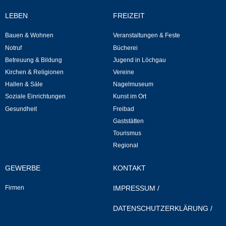
LEBEN
FREIZEIT
Selbsteintrag
Bauen & Wohnen
Veranstaltungen & Feste
Notruf
Bücherei
Nagelmuseum
Betreuung & Bildung
Jugend in Löchgau
Kirchen & Religionen
Vereine
Kunst im Ort
Hallen & Säle
Nagelmuseum
Soziale Einrichtungen
Kunst im Ort
Dorfrundgang
Gesundheit
Freibad
Gaststätten
Kunst- und Kulturkreis
Tourismus
Regional
Freibad
GEWERBE
KONTAKT
Gaststätten
Firmen
IMPRESSUM
/
Tourismus
DATENSCHUTZERKLÄRUNG
/