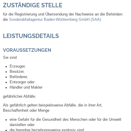
ZUSTÄNDIGE STELLE
Abfall-Infos
für die Registrierung und Übersendung der Nachweise an die Behörden:
die
Sonderabfallagentur Baden-Württemberg GmbH (SAA)
Ortsplan
LEISTUNGSDETAILS
Bildergalerie
VORAUSSETZUNGEN
Sie sind
Rund um den Wein
Erzeuger,
Besitzer,
Schlepper / Traktor
Beförderer,
Entsorger oder
Rathaus
Händler und Makler
gefährlicher Abfälle.
Aktuelles
Als gefährlich gelten beispielsweise Abfälle, die in ihrer Art,
Beschaffenheit oder Menge
Gemeindeverwaltung
eine Gefahr für die Gesundheit des Menschen oder für die Umwelt
darstellen oder
die brennbar beziehungsweise explosiv sind.