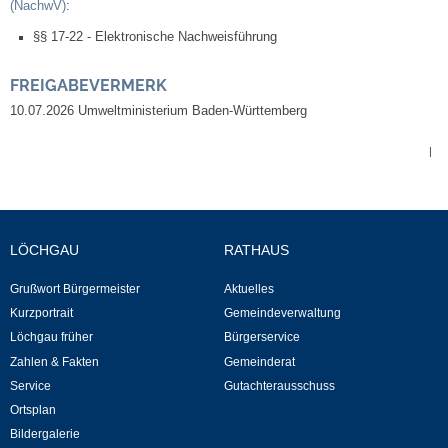
(NachwV)
:
§§ 17-22 - Elektronische Nachweisführung
Veranstaltungen & Feste
FREIGABEVERMERK
Veranstaltungskalender
10.07.2026 Umweltministerium Baden-Württemberg
Hasenropferfest
|
Bücherei
Veranstaltungen
LÖCHGAU
RATHAUS
Grußwort Bürgermeister
Aktuelles
Jugend in Löchgau
Kurzportrait
Gemeindeverwaltung
Löchgau früher
Bürgerservice
Skating-/Streetballanlage
Zahlen & Fakten
Gemeinderat
Service
Gutachterausschuss
Jugendhaus
Ortsplan
Bildergalerie
Vereine