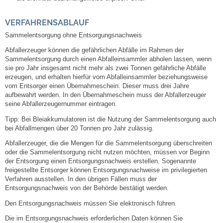
Mitarbeiter
VERFAHRENSABLAUF
Stellenangebote
Sammelentsorgung ohne Entsorgungsnachweis
Abfallerzeuger können die gefährlichen Abfälle im Rahmen der
Ortsrecht
Sammelentsorgung durch einen Abfalleinsammler abholen lassen, wenn
sie pro Jahr insgesamt nicht mehr als zwei Tonnen gefährliche Abfälle
erzeugen, und erhalten hierfür vom Abfalleinsammler beziehungsweise
Schadensmeldungen
vom Entsorger einen Übernahmeschein.
Dieser muss drei Jahre
aufbewahrt werden.
In den Übernahmeschein muss der Abfallerzeuger
Bürgerservice
seine Abfallerzeugernummer eintragen.
Tipp: Bei Bleiakkumulatoren ist die Nutzung der Sammelentsorgung auch
Gemeinderat
bei Abfallmengen über 20 Tonnen pro Jahr zulässig.
Abfallerzeuger, die die Mengen für die Sammelentsorgung überschreiten
oder die Sammelentsorgung nicht nutzen möchten, müssen vor Beginn
Sitzungsberichte
der Entsorgung einen Entsorgungsnachweis erstellen.
Sogenannte
freigestellte Entsorger können Entsorgungsnachweise im privilegierten
Ratsinfo
Verfahren ausstellen. In den übrigen Fällen muss der
Entsorgungsnachweis von der Behörde bestätigt werden.
Den Entsorgungsnachweis müssen Sie elektronisch führen.
Gutachterausschuss
Die im Entsorgungsnachweis erforderlichen Daten können Sie