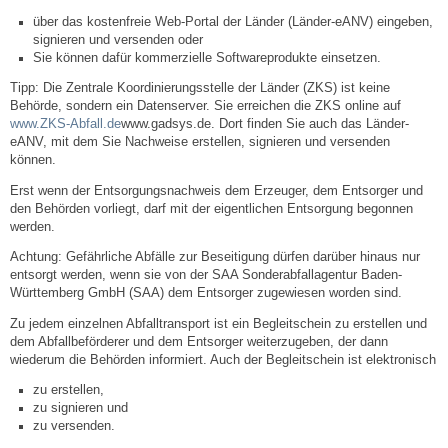
Leben
über das kostenfreie Web-Portal der Länder (Länder-eANV) eingeben,
signieren und versenden oder
Sie können dafür kommerzielle Softwareprodukte einsetzen.
Bauen & Wohnen
Tipp:
Die Zentrale Koordinierungsstelle der Länder (ZKS) ist keine
Behörde, sondern ein Datenserver. Sie erreichen die ZKS online auf
NETZMonitor
www.ZKS-Abfall.de
www.gadsys.de
.
Dort finden Sie auch das Länder-
eANV, mit dem Sie Nachweise erstellen, signieren und versenden
können.
Bodenrichtwerte
Erst wenn der Entsorgungsnachweis dem Erzeuger, dem Entsorger und
den Behörden vorliegt, darf mit der eigentlichen Entsorgung begonnen
Bezirksschornsteinfeger
werden.
Achtung: Gefährliche Abfälle zur Beseitigung dürfen darüber hinaus nur
Laufende beschränkte Ausschreibungen
entsorgt werden, wenn sie von der SAA Sonderabfallagentur Baden-
Württemberg GmbH (SAA) dem Entsorger zugewiesen worden sind.
Bebauungspläne
Zu jedem einzelnen Abfalltransport ist ein Begleitschein zu erstellen
und
dem Abfallbeförderer und dem Entsorger weiterzugeben, der dann
wiederum die Behörden informiert. Auch der Begleitschein ist elektronisch
Fortschreibung Flächennutzungsplan
zu erstellen,
zu signieren und
Förderprogramm Balkonkraftwerk
zu versenden.