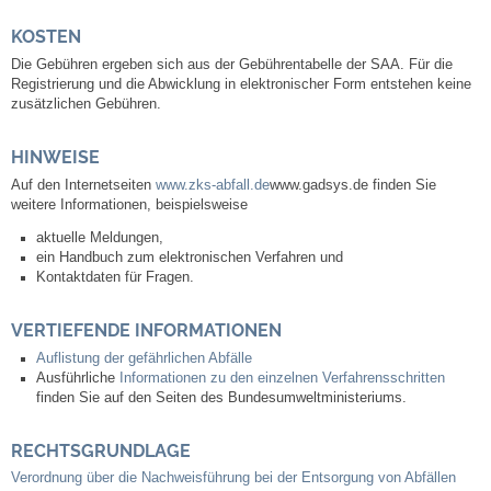
Neuapostolische Kirche
KOSTEN
Die Gebühren ergeben sich aus der Gebührentabelle der SAA. Für die
Registrierung und die Abwicklung in elektronischer Form entstehen keine
Hallen & Säle
zusätzlichen Gebühren.
Gemeindehalle
HINWEISE
Auf den Internetseiten
www.zks-abfall.de
www.gadsys.de
finden Sie
Sporthalle Greuth
weitere Informationen, beispielsweise
aktuelle Meldungen,
Schulturnhalle
ein Handbuch zum elektronischen Verfahren und
Kontaktdaten für Fragen.
Hallen- und Raumreservierung
VERTIEFENDE INFORMATIONEN
Auflistung der gefährlichen Abfälle
Soziale Einrichtungen
Ausführliche
Informationen zu den einzelnen Verfahrensschritten
finden Sie auf den Seiten des Bundesumweltministeriums.
Gesundheit
RECHTSGRUNDLAGE
Freizeit
Verordnung über die Nachweisführung bei der Entsorgung von Abfällen