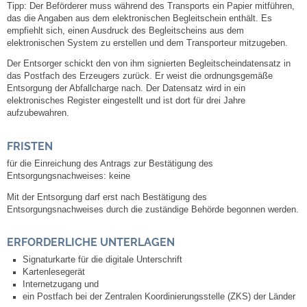
Tipp:
Der Beförderer muss während des Transports ein Papier mitführen,
Kommunale Wärmeplanung
das die Angaben aus dem elektronischen Begleitschein enthält. Es
empfiehlt sich, einen Ausdruck des Begleitscheins aus dem
elektronischen System zu erstellen und dem Transporteur mitzugeben.
Notruf
Der Entsorger schickt den von ihm signierten Begleitscheindatensatz in
das Postfach des Erzeugers zurück.
Er weist die ordnungsgemäße
Betreuung & Bildung
Entsorgung der Abfallcharge nach.
Der Datensatz wird in ein
elektronisches Register eingestellt und ist dort für drei Jahre
aufzubewahren.
Schulen
FRISTEN
Kindergärten
für die Einreichung des Antrags zur Bestätigung des
Entsorgungsnachweises: keine
Musikschule
Mit der Entsorgung darf erst nach Bestätigung des
Entsorgungsnachweises durch die zuständige Behörde begonnen werden.
Kirchen & Religionen
ERFORDERLICHE UNTERLAGEN
Evangelische Kirchengemeinde
Signaturkarte für die digitale Unterschrift
Kartenlesegerät
Internetzugang und
Katholische Kirchengemeinde
ein Postfach bei der Zentralen Koordinierungsstelle (ZKS) der Länder